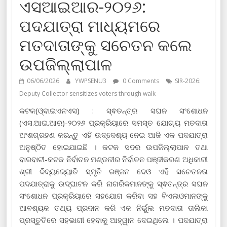
ଏସଆଇଆର-୨୦୨୬:
ପଦଯାତ୍ରା ମାଧ୍ୟମରେ
ମତଦାତାଙ୍କୁ ସଚେତନ କଲେ
ଉପଜିଲ୍ଲାପାଳ
06/06/2026
YWPSENU3
0 Comments
SIR-2026:
Deputy Collector sensitizes voters through walk
କଟକ(ଓ୍ବାଇଏନଏସ) : ସ୍ଵତନ୍ତ୍ର ସଘନ ସଂଶୋଧନ
(ଏସ.ଆଇ.ଆର)-୨୦୨୬ ପ୍ରକ୍ରିୟାରେ ସମସ୍ତ ଯୋଗ୍ୟ ମତଦାତା
ଅଂଶଗ୍ରହଣ କରନ୍ତୁ ଏହି ଉଦ୍ଦେଶ୍ୟ ନେଇ ଆଜି ଏକ ପଦଯାତ୍ରା
ଅନୁଷ୍ଠିତ ହୋଇଯାଇଛି । କଟକ ସଦର ଉପଜିଲ୍ଲାପାଳ ତଥା
ବାରବାଟୀ-କଟକ ନିର୍ବାଚନ ମଣ୍ଡଳୀର ନିର୍ବାଚନ ପଞ୍ଜୀକରଣ ଅଧିକାରୀ
ଶ୍ରୀ ଦିବ୍ୟଜ୍ୟୋତି ସ୍ମୃତି ରଞ୍ଜନ ଦେଓ ଏହି ସଚେତନତା
ପଦଯାତ୍ରାକୁ ଉଦ୍ଘାଟନ କରି ନାଗରିକମାନଙ୍କୁ ସ୍ଵତନ୍ତ୍ର ସଘନ
ସଂଶୋଧନ ପ୍ରକ୍ରିୟାରେ ସହଯୋଗ କରିବା ସହ ବିଏଲଓମାନଙ୍କୁ
ଆବଶ୍ୟକ ତଥ୍ୟ ପ୍ରଦାନ କରି ଏକ ନିର୍ଭୁଲ ମତଦାତା ତାଲିକା
ପ୍ରସ୍ତୁତିରେ ସହଭାଗୀ ହେବାକୁ ଆହ୍ୱାନ ଦେଇଥିଲେ । ପଦଯାତ୍ରା