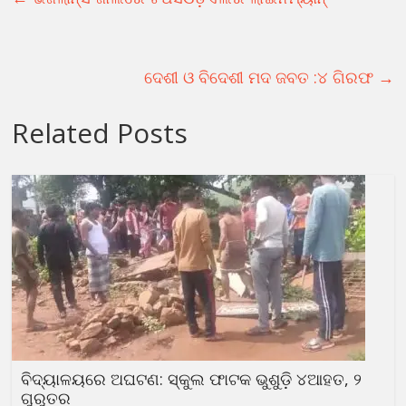
ଦେଶୀ ଓ ବିଦେଶୀ ମଦ ଜବତ :୪ ଗିରଫ
→
Related Posts
ବିଦ୍ୟାଳୟରେ ଅଘଟଣ: ସ୍କୁଲ ଫାଟକ ଭୁଶୁଡ଼ି ୪ଆହତ, ୨
ଗୁରୁତର