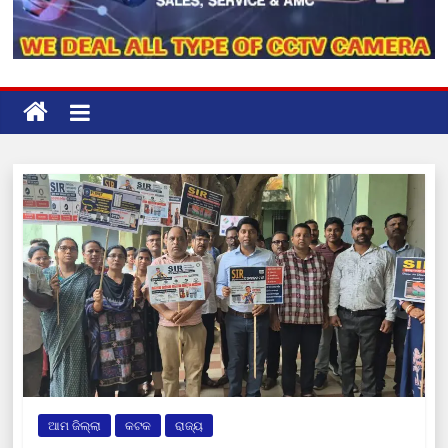
ଆମ ଜିଲ୍ଲା
କଟକ
ରାଜ୍ୟ