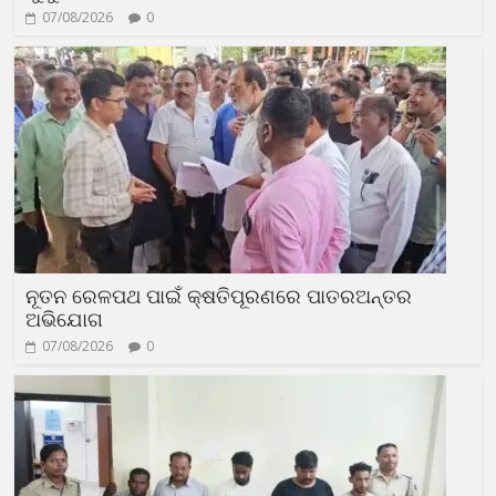
07/08/2026
0
ନୂତନ ରେଳପଥ ପାଇଁ କ୍ଷତିପୂରଣରେ ପାତରଅନ୍ତର
ଅଭିଯୋଗ
07/08/2026
0