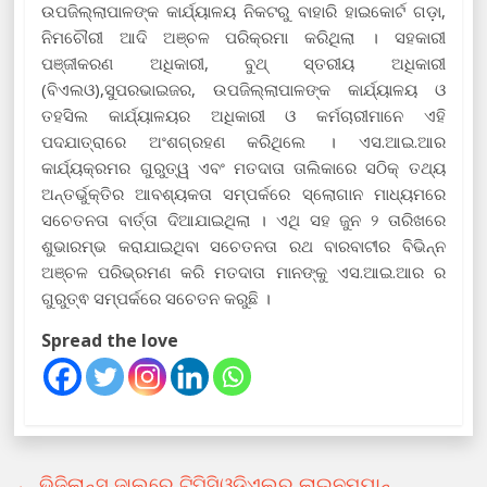
ଉପଜିଲ୍ଲାପାଳଙ୍କ କାର୍ଯ୍ୟାଳୟ ନିକଟରୁ ବାହାରି ହାଇକୋର୍ଟ ଗଡ଼ା,
ନିମଚୌରୀ ଆଦି ଅଞ୍ଚଳ ପରିକ୍ରମା କରିଥିଲା । ସହକାରୀ
ପଞ୍ଜୀକରଣ ଅଧିକାରୀ, ବୁଥ୍ ସ୍ତରୀୟ ଅଧିକାରୀ
(ବିଏଲଓ),ସୁପରଭାଇଜର, ଉପଜିଲ୍ଲାପାଳଙ୍କ କାର୍ଯ୍ୟାଳୟ ଓ
ତହସିଲ କାର୍ଯ୍ୟାଳୟର ଅଧିକାରୀ ଓ କର୍ମଚାରୀମାନେ ଏହି
ପଦଯାତ୍ରାରେ ଅଂଶଗ୍ରହଣ କରିଥିଲେ । ଏସ.ଆଇ.ଆର
କାର୍ଯ୍ୟକ୍ରମର ଗୁରୁତ୍ୱ ଏବଂ ମତଦାତା ତାଲିକାରେ ସଠିକ୍ ତଥ୍ୟ
ଅନ୍ତର୍ଭୁକ୍ତିର ଆବଶ୍ୟକତା ସମ୍ପର୍କରେ ସ୍ଲୋଗାନ ମାଧ୍ୟମରେ
ସଚେତନତା ବାର୍ତ୍ତା ଦିଆଯାଇଥିଲା । ଏଥି ସହ ଜୁନ ୨ ତାରିଖରେ
ଶୁଭାରମ୍ଭ କରାଯାଇଥିବା ସଚେତନତା ରଥ ବାରବାଟୀର ବିଭିନ୍ନ
ଅଞ୍ଚଳ ପରିଭ୍ରମଣ କରି ମତଦାତା ମାନଙ୍କୁ ଏସ.ଆଇ.ଆର ର
ଗୁରୁତ୍ଵ ସମ୍ପର୍କରେ ସଚେତନ କରୁଛି ।
Spread the love
←
ଭିଜିଲାନ୍ସ ଜାଲରେ ଟିପିସିଓଡ଼ିଏଲର ଲାଇନମ୍ୟାନ୍