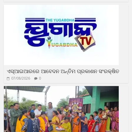
ଏସ୍‌ଆଇଆରରେ ଆବେଦନ ଅନ୍ତିମ ପ୍ରକାଶନ ସଂରକ୍ଷିତ
07/08/2026
0