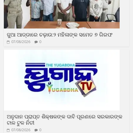
ଜୁଆ ଆଡ୍ଡାରେ ଚଢ଼ାଉ:୨ ମହିଳାଙ୍କ ସମେତ ୭ ଗିରଫ
07/08/2026
0
ଅନୁଦାନ ପ୍ରାପ୍ତ ଶିକ୍ଷକଙ୍କ ଦାବି ପୂରଣରେ ସରକାରଙ୍କ
ଟାଳ ଟୁଳ ନିତୀ
07/08/2026
0