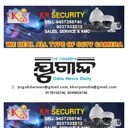
Skip
to
content
yugabdanews@gmail.com, kborpmedia@gmail.com
9178158740, 8599858740