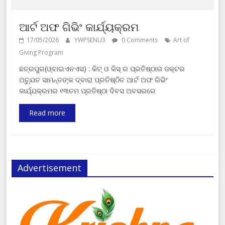
ଆର୍ଟ ଅଫ ଗିଭିଂ କାର୍ଯ୍ୟକ୍ରମ
17/05/2026
YWPSENU3
0 Comments
Art of
Giving Program
ଛତ୍ରପୁର(ଓ୍ବାଇଏନଏସ) : କିଟ୍ ଓ କିସ୍ ର ପ୍ରତିଷ୍ଠାତା ଡକ୍ଟର
ଅଚ୍ଯୁତ ସାମନ୍ତଙ୍କ ଦ୍ବାରା ପ୍ରତିଷ୍ଠିତ ଆର୍ଟ ଅଫ ଗିଭିଂ
କାର୍ଯ୍ଯକ୍ରମର ୧୩ତମ ପ୍ରତିଷ୍ଠା ଦିବସ ଅବସରରେ
Read more
Advertisement