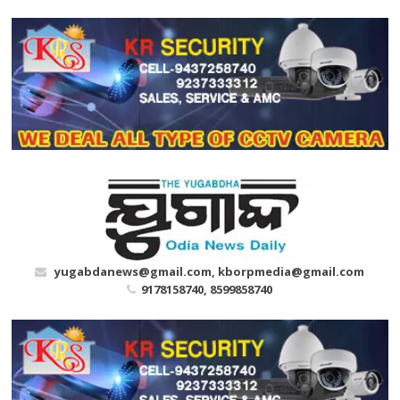
Skip
to
content
yugabdanews@gmail.com, kborpmedia@gmail.com
9178158740, 8599858740