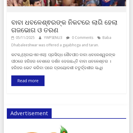
ବାବା ଧବଳେଶ୍ଵରଙ୍କ ନିକଟରେ ଲାଗି ହେଲା
ଗଜଭୋଗ ଓ ତରଣ
05/11/2025
YWPSENU3
0 Comments
Baba
Dhabaleeshwar was offered a gajabhoga and taran.
କଟକ,(ଓ୍ବାଇଏନଏସ): ପ୍ରସିଦ୍ଧ ଶୈବପୀଠ ବାବା ଧବଳେଶ୍ୱରଙ୍କ
ପୀଠରେ ହରିହର ବେଶରେ ଦର୍ଶନ ଦେଉଛନ୍ତି ବାବା ଧବଳେଶ୍ବର ।
ହରିହର ଭେଟ କରିବା ପରେ ତ୍ରୟୋଦଶୀ ଚତୁର୍ଦ୍ଦଶୀର ସନ୍ଧି
Read more
Advertisement