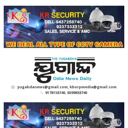
Skip
to
content
yugabdanews@gmail.com, kborpmedia@gmail.com
9178158740, 8599858740