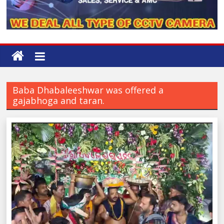
Baba Dhabaleeshwar was offered a
gajabhoga and taran.