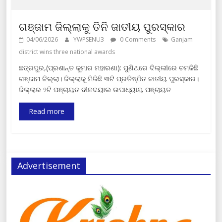
ଗଞ୍ଜାମ ଜିଲ୍ଲାକୁ ତିନି ଜାତୀୟ ପୁରସ୍କାର
04/06/2026
YWPSENU3
0 Comments
Ganjam
district wins three national awards
ଛତ୍ରପୁର,(ପ୍ରଶାନ୍ତ କୁମାର ମହାରଣା): ପୁଣିଥରେ ଦିଲ୍ଲୀରେ ଚମକିଛି
ଗଞ୍ଜାମ ଜିଲ୍ଲା। ଜିଲ୍ଲାକୁ ମିଳିଛି ୩ଟି ପ୍ରତିଷ୍ଠିତ ଜାତୀୟ ପୁରସ୍କାର।
ଜିଲ୍ଲାର ୨ଟି ପଞ୍ଚାୟତ ଦୀନଦୟାଲ ଉପାଧ୍ୟାୟ ପଞ୍ଚାୟତ
Read more
Advertisement