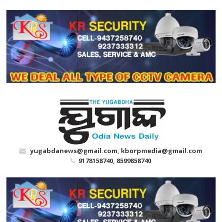
Skip
to
content
yugabdanews@gmail.com, kborpmedia@gmail.com
9178158740, 8599858740