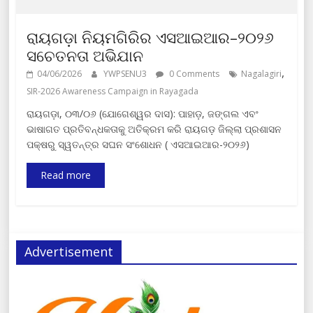
ରାୟଗଡ଼ା ନିୟମଗିରିର ଏସଆଇଆର–୨୦୨୬
ସଚେତନତା ଅଭିଯାନ
,
04/06/2026
YWPSENU3
0 Comments
Nagalagiri
SIR-2026 Awareness Campaign in Rayagada
ରାୟଗଡ଼ା, ୦୩/୦୬ (ଯୋଗେଶ୍ୱର ଦାସ): ପାହାଡ଼, ଜଙ୍ଗଲ ଏବଂ
ଭାଷାଗତ ପ୍ରତିବନ୍ଧକତାକୁ ଅତିକ୍ରମ କରି ରାୟଗଡ଼ ଜିଲ୍ଲା ପ୍ରଶାସନ
ପକ୍ଷରୁ ସ୍ୱତନ୍ତ୍ର ସଘନ ସଂଶୋଧନ ( ଏସଆଇଆର-୨୦୨୬)
Read more
Advertisement