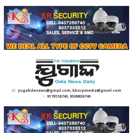
Skip
to
content
yugabdanews@gmail.com, kborpmedia@gmail.com
9178158740, 8599858740