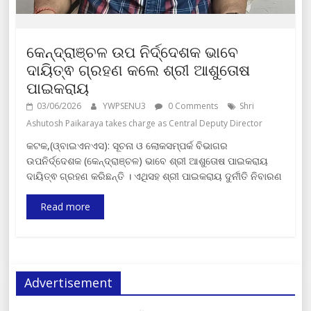
କେନ୍ଦ୍ରାଞ୍ଚଳ ଉପ ନିର୍ଦ୍ଦେଶକ ଭାବେ
ଦାୟିତ୍ଵ ଗ୍ରହଣ କଲେ ଶ୍ରୀ ଆଶୁତୋଷ
ପାଇକରାୟ
03/06/2026
YWPSENU3
0 Comments
Shri
Ashutosh Paikaraya takes charge as Central Deputy Director
କଟକ,(ଓ୍ବାଇଏନଏସ): ସୂଚନା ଓ ଲୋକସମ୍ପର୍କ ବିଭାଗର
ଉପନିର୍ଦ୍ଦେଶକ (କେନ୍ଦ୍ରାଞ୍ଚଳ) ଭାବେ ଶ୍ରୀ ଆଶୁତୋଷ ପାଇକରାୟ
ଦାୟିତ୍ଵ ଗ୍ରହଣ କରିଛନ୍ତି । ଏଥିସହ ଶ୍ରୀ ପାଇକରାୟ ଦୁର୍ନୀତି ନିବାରଣ
Read more
Advertisement