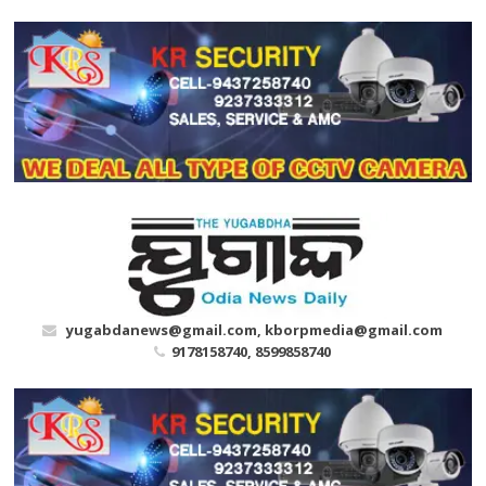
Skip
to
content
yugabdanews@gmail.com, kborpmedia@gmail.com
9178158740, 8599858740