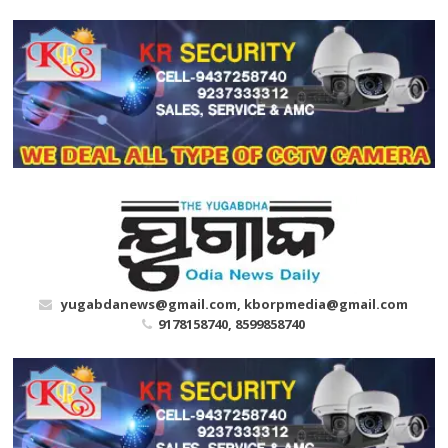
Skip
to
content
yugabdanews@gmail.com, kborpmedia@gmail.com
9178158740, 8599858740