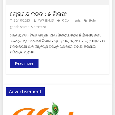
ଚୋରାମଦ ଜବତ : ୫ ଗିରଫ
26/10/2025
YWPSENU3
0 Comments
Stolen
goods seized: 5 arrested
କେନ୍ଦ୍ରାପଡ଼ା,(ଚିତ୍ତ ରଞ୍ଜନ ଦାଶ):ଜିଲ୍ଲାପାଳଙ୍କ ନିର୍ଦ୍ଦେଶକ୍ରମେ
କେନ୍ଦ୍ରାପଡ଼ା ଅବକାରୀ ବିଭାଗ ପକ୍ଷରୁ ପଟ୍ଟାମୁଣ୍ଡାଇ ଗ୍ରାମାଞ୍ଚଳ ଓ
ମହାକାଳପଡ଼ା ଥାନା ଅଧିନିସ୍ଥ ବିଭିନ୍ନ ସ୍ଥାନରେ ଚଢାଉ କରାଯାଇ
ଖଡ଼ିଅନ୍ତା ଗ୍ରାମର
Read more
Advertisement