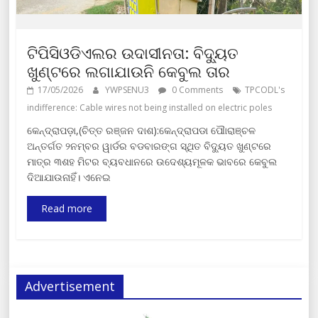
ଟିପିସିଓଡିଏଲର ଉଦାସୀନତା: ବିଦ୍ୟୁତ
ଖୁଣ୍ଟରେ ଲଗାଯାଉନି କେବୁଲ ତାର
17/05/2026
YWPSENU3
0 Comments
TPCODL's
indifference: Cable wires not being installed on electric poles
କେନ୍ଦ୍ରାପଡ଼ା,(ଚିତ୍ତ ରଞ୍ଜନ ଦାଶ):କେନ୍ଦ୍ରାପଡା ପୌାରାଞ୍ଚଳ
ଅନ୍ତର୍ଗତ ୨ନମ୍ବର ୱାର୍ଡର ବଡବାରଙ୍ଗ ସ୍ଥିତ ବିଦ୍ୟୁତ ଖୁଣ୍ଟରେ
ମାତ୍ର ୩ଶହ ମିଟର ବ୍ୟବଧାନରେ ଉଦେଶ୍ୟମୂଳକ ଭାବରେ କେବୁଲ
ଦିଆଯାଉନାହିଁ। ଏନେଇ
Read more
Advertisement