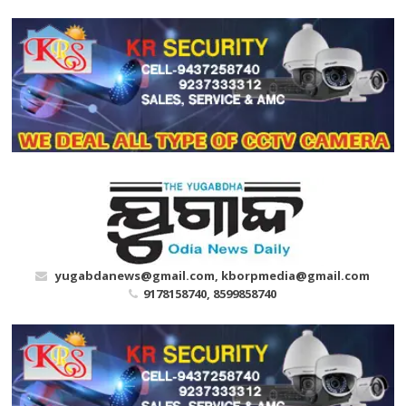
Skip
to
content
yugabdanews@gmail.com, kborpmedia@gmail.com
9178158740, 8599858740