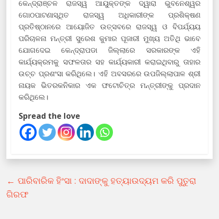
କେନ୍ଦ୍ରାଞ୍ଚଳ ରାଜସ୍ୱ ଆୟୁକ୍ତଙ୍କ ଦ୍ୱାରା ଭୁବନେଶ୍ୱର
ଗୋଠପାଟଣାସ୍ଥିତ ରାଜସ୍ୱ ଅଧିକାରୀଙ୍କ ପ୍ରଶିକ୍ଷଣ
ପ୍ରତିଷ୍ଠାନରେ ଆୟୋଜିତ ଉତ୍ସବରେ ରାଜସ୍ୱ ଓ ବିପର୍ଯ୍ୟୟ
ପରିଚାଳନା ମନ୍ତ୍ରୀ ସୁରେଶ କୁମାର ପୂଜାରୀ ମୁଖ୍ୟ ଅତିଥି ଭାବେ
ଯୋଗଦେଇ କେନ୍ଦ୍ରାପଡା ଜିଲ୍ଲାରେ ସରକାରଙ୍କ ଏହି
କାର୍ଯ୍ୟକ୍ରମକୁ ସଫଳତାର ସହ କାର୍ଯ୍ୟକାରୀ କରାଇଥିବାରୁ ତାହାର
ଉଚ୍ଚ ପ୍ରଶଂସା କରିଥିଲେ। ଏହି ଅବସରରେ ଉପଜିଲ୍ଲାପାଳ ଶ୍ରୀ
ନାୟକ ଭିତରକନିକାର ଏକ ଫଟୋଚିତ୍ର ମନ୍ତ୍ରୀଙ୍କୁ ପ୍ରଦାନ
କରିଥିଲେ।
Spread the love
←
ପାରିବାରିକ ହିଂସା : ଦାଦାଙ୍କୁ ହତ୍ୟାଉଦ୍ୟମ କରି ପୁତୁରା
ଗିରଫ