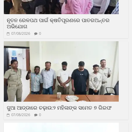
ନୂତନ ରେଳପଥ ପାଇଁ କ୍ଷତିପୂରଣରେ ପାତରଅନ୍ତର
ଅଭିଯୋଗ
07/08/2026
0
ଜୁଆ ଆଡ୍ଡାରେ ଚଢ଼ାଉ:୨ ମହିଳାଙ୍କ ସମେତ ୭ ଗିରଫ
07/08/2026
0