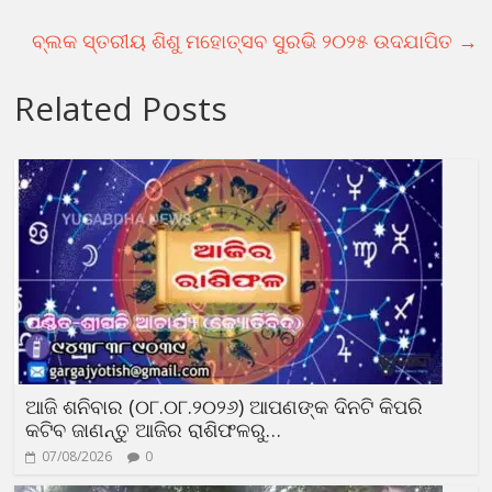
ବ୍ଲକ ସ୍ତରୀୟ ଶିଶୁ ମହୋତ୍ସବ ସୁରଭି ୨୦୨୫ ଉଦଯାପିତ
→
Related Posts
ଆଜି ଶନିବାର (୦୮.୦୮.୨୦୨୬) ଆପଣଙ୍କ ଦିନଟି କିପରି
କଟିବ ଜାଣନ୍ତୁ ଆଜିର ରାଶିଫଳରୁ…
07/08/2026
0