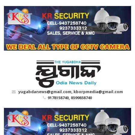
Skip
to
content
yugabdanews@gmail.com, kborpmedia@gmail.com
9178158740, 8599858740