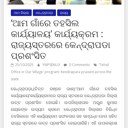
ଆମ ଜିଲ୍ଲା
କେନ୍ଦ୍ରାପଡ଼ା
ରାଜ୍ୟ
‘ଆମ ଗାଁରେ ତହସିଲ
କାର୍ଯ୍ୟାଳୟ’ କାର୍ଯ୍ୟକ୍ରମ :
ରାଜ୍ୟସ୍ତରରେ କେନ୍ଦ୍ରାପଡା
ପ୍ରଶଂସିତ
25/10/2025
YWPSENU3
0 Comments
'Tehsil
Office in Our Village' program: Kendrapara praised across the
state
କେନ୍ଦ୍ରାପଡ଼ା,(ଚିତ୍ତ ରଞ୍ଜନ ଦାଶ):‘ଆମ ଗାଁରେ ତହସିଲ
କାର୍ଯ୍ୟାଳୟ’କାର୍ଯ୍ୟକ୍ରମରେ ରାଜ୍ୟ ସ୍ତରରେ କେନ୍ଦ୍ରାପଡା ଜିଲ୍ଲା
ଉଚ୍ଚ ପ୍ରଶଂସିତ ହୋଇଛି। ଉପଜିଲ୍ଲାପାଳ ଅରୁଣ କୁମାର
ନାୟକଙ୍କ ଉଦ୍ୟମ କ୍ରମେ କେନ୍ଦ୍ରାପଡା ଜିଲ୍ଲାର ବିଭିନ୍ନ
ତହସିଲରେ ଏହି କାର୍ଯ୍ୟକ୍ରମ ସଫଳତାର ସହ ସମ୍ପନ୍ନ ହେବା ସହିତ
ରାଜ୍ୟ ସ୍ତରରେ ଉଚ୍ଚ ପ୍ରଶଂସିତ ହୋଇପାରିଛି। ଏହି ଉପଲକ୍ଷେ