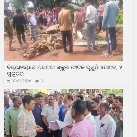
ବିଦ୍ୟାଳୟରେ ଅଘଟଣ: ସ୍କୁଲ ଫାଟକ ଭୁଶୁଡ଼ି ୪ଆହତ, ୨
ଗୁରୁତର
07/08/2026
0