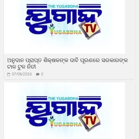
ଅନୁଦାନ ପ୍ରାପ୍ତ ଶିକ୍ଷକଙ୍କ ଦାବି ପୂରଣରେ ସରକାରଙ୍କ
ଟାଳ ଟୁଳ ନିତୀ
07/08/2026
0