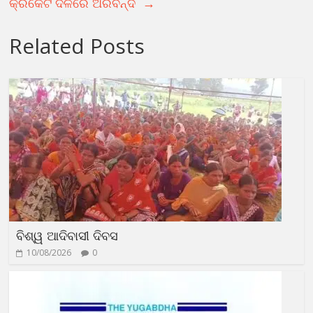
କ୍ରିକେଟ ଦଳରେ ଅରବିନ୍ଦ
→
Related Posts
ବିଶ୍ୱ ଆଦିବାସୀ ଦିବସ
10/08/2026
0