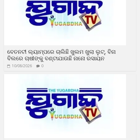
ବେତନଟୀ ଲ୍ୟାମ୍ପରେ ଚାଲିଛି ଖୁଲମ ଖୁଲା ଲୁଟ୍, ବିନା
ବିଲରେ ଚାଷୀଙ୍କୁ ବଣ୍ଟାଯାଉଛି ନାନୋ ରସାୟନ
10/08/2026
0