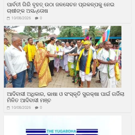
ପାର୍ବତୀ ଗିରି ବୃହତ୍ ଉଠା ଜଳସେଚନ ପ୍ରକଳ୍ପକୁ ନେଇ
ଚାଷୀଙ୍କ ଅସନ୍ତୋଷ
10/08/2026
0
ଆଦିବାସୀ ଅଧିକାର, ଭାଷା ଓ ସଂସ୍କୃତି ସୁରକ୍ଷା ପାଇଁ ଗର୍ଜିଲା
ମିଳିତ ଆଦିବାସୀ ମଞ୍ଚ
10/08/2026
0