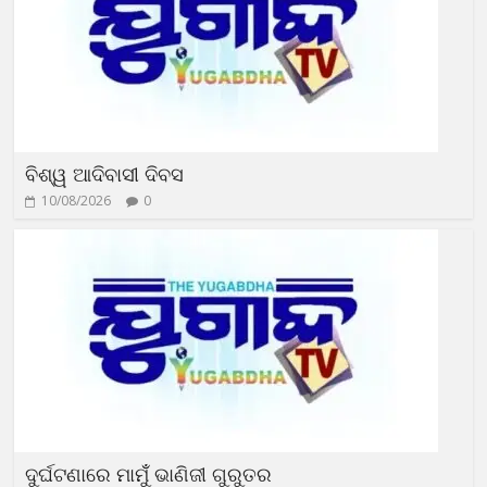
ବିଶ୍ୱ ଆଦିବାସୀ ଦିବସ
10/08/2026
0
ଦୁର୍ଘଟଣାରେ ମାମୁଁଁ ଭାଣିଜୀ ଗୁରୁତର