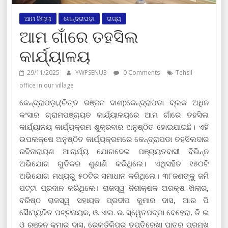
ଆମ ଜିଲ୍ଲା
କେନ୍ଦ୍ରାପଡ଼ା
ରାଜ୍ୟ
ଆମ ଗାଁରେ ତହସିଲ
କାର୍ଯ୍ୟାଳୟ
29/11/2025
YWPSENU3
0 Comments
Tehsil
office in our village
କେନ୍ଦ୍ରାପଡ଼ା,(ଚିତ୍ତ ରଞ୍ଜନ ଦାଶ):କେନ୍ଦ୍ରାପଡା ବ୍ଲକ ଅଧିନ
କଂସାର ଗ୍ରାମପଞ୍ଚାୟତ କାର୍ଯ୍ୟାଳୟରେ ଆମ ଗାଁରେ ତହସିଲ
କାର୍ଯ୍ୟାଳୟ କାର୍ଯ୍ୟକ୍ରମ ଶୁକ୍ରବାର ଅନୁଷ୍ଠିତ ହୋଇଯାଇଛି। ଏହି
ଉପଲକ୍ଷେ ଅନୁଷ୍ଠିତ କାର୍ଯ୍ୟକ୍ରମରେ କେନ୍ଦ୍ରାପଡା ତହସିଲଦାର
ରବିନାରାୟଣ ଆଚାର୍ଯ୍ୟ ଯୋଗଦେଇ ପଞ୍ଚାୟତବାସୀ ବିଭିନ୍ନ
ଅଭିଯୋଗ ଗୁଡିକର ଶୁଣାଣି କରିଥିଲେ। ଏଥିସହିତ ୧୫୦ଟି
ଅଭିଯୋଗ ମଧ୍ୟରୁ ୫୦ଟିର ସମାଧାନ କରିଥିଲେ। ୩୮ଜଣଙ୍କୁ ଜମି
ପଟ୍ଟା ପ୍ରଦାନ କରିଥିଲେ। ରାଜସ୍ୱ ନିରୀକ୍ଷକ ଅରକ୍ଷ ଖିଲାର,
ବରିଷ୍ଠ ରାଜସ୍ୱ ସହାୟକ ପ୍ରଦୀପ କୁମାର ଦାସ, ଆର ପି
ସୈାମ୍ୟଜିତ ପଟ୍ଟନାୟକ, ଓ. ଏଲ. ର. ସ୍ୱେତପଦ୍ମା ବେହେରା, ଡି ଇ
ଓ ରଞ୍ଜନ କୁମାର ଦାସ, ରେକର୍ଡକିପର ତୃପ୍ତିରେଖା ପାତ୍ର ପ୍ରମୁଖ