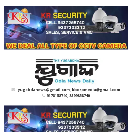
Skip
to
content
yugabdanews@gmail.com, kborpmedia@gmail.com
9178158740, 8599858740