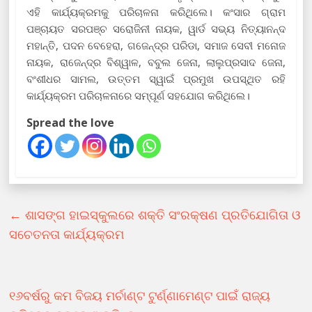
ଏହି କାର୍ଯ୍ୟକ୍ରମକୁ ପରିଚାଳନା କରିଥିଲେ। କଂସାର ଗ୍ରାମ
ପଞ୍ଚାୟତ ସରପଞ୍ଚ ସରୋଜିନୀ ନାୟକ, ୱାର୍ଡ ସଭ୍ୟ ନିତ୍ୟାନନ୍ଦ
ମହାନ୍ତି, ପଦନ ବେହେରା, ଗଜେନ୍ଦ୍ର ପରିଡା, ସମାଜ ସେବୀ ମନୋଜ
ନାୟକ, ରାଜେନ୍ଦ୍ର ବିଶ୍ୱାଳ, ବବୁଲ ଜେନା, ଲାଲୁପ୍ରସାଦ ଜେନା,
ବଂଶୀଧର ସାମଲ, ଉତ୍ତମ ସ୍ୱାଇଁ ପ୍ରମୁଖ ଉପସ୍ଥିତ ରହି
କାର୍ଯ୍ୟକ୍ରମ ପରିଚାଳନାରେ ସମ୍ପୂର୍ଣ ସହଯୋଗ କରିଥିଲେ।
Spread the love
←
ଶାସଙ୍ଗ ହାଇସ୍କୁଲରେ ଶକ୍ତି ସଂରକ୍ଷଣ ପ୍ରତିଯୋଗିତା ଓ
ସଚେତନତା କାର୍ଯ୍ୟକ୍ରମ
୧୬ବର୍ଷରୁ କମ ବିଜୟ ମର୍ଚାଣ୍ଟ ଟୁର୍ଣ୍ଣାମେଣ୍ଟ ପାଇଁ ରାଜ୍ୟ