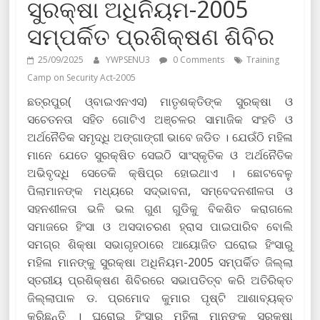
ସୁରକ୍ଷା ଅଧିନିୟମ-2005
ସମ୍ପର୍କିତ ପ୍ରଶିକ୍ଷଣ ଶିବିର
25/09/2025
YWPSENU3
0 Comments
Training
Camp on Security Act-2005
ଛତ୍ରପୁର( ଓ୍ବାଇଏନଏସ) ମାତୃଶକ୍ତିଙ୍କ ସୁରକ୍ଷା ଓ
ସଚେତନତା ସହିତ ଗୋଟିଏ ଅଞ୍ଚଳର ସାମାଜିକ ସଂହତି ଓ
ଅର୍ଥନୈତିକ ସମୃଦ୍ଧି ଅଙ୍ଗାଙ୍ଗୀ ଭାବେ ଜଡିତ । ଯେଉଁଠି ମହିଳା
ମାନେ ଯେତେ ସୁରକ୍ଷିତ ସେଇଠି ସାଂସ୍କୃତିକ ଓ ଅର୍ଥନୈତିକ
ଅଭିବୃଦ୍ଧି ସେତେକି କ୍ଷିପ୍ର ହୋଇଥାଏ । ଛୋଟବେଳୁ
ପିଲାମାନଙ୍କ ମଧ୍ୟରେ ସଦ୍ଭାବନା, ସମ୍ବେଦନଶୀଳତା ଓ
ସହନଶୀଳତା ଭଳି ଭଲ ଗୁଣ ଗୁଡିକୁ ବିକଶିତ କରାଗଲେ
ସମାଜରେ ହିଂସା ଓ ଅସଦାଚରଣ ହ୍ରାସ ପାଇପାରିବ ବୋଲି
ସମଗ୍ର ଶିକ୍ଷା ସଭାଗୃହଠାରେ ଆୟୋଜିତ ଘରୋଇ ହିଂସାରୁ
ମହିଳା ମାନଙ୍କୁ ସୁରକ୍ଷା ଅଧିନିୟମ-2005 ସମ୍ପର୍କିତ ଜିଲ୍ଲା
ସ୍ତରୀୟ ପ୍ରଶିକ୍ଷଣ ଶିବିରରେ ସଭାପତିତ୍ବ କରି ଅତିରିକ୍ତ
ଜିଲ୍ଲାପାଳ ଡ. ପ୍ରମୋଦ କୁମାର ପୃଷ୍ଟି ଆଶାବ୍ୟକ୍ତ
କରିଛନ୍ତି । ଘରୋଇ ହିଂସାରୁ ମହିଳା ମାନଙ୍କୁ ସୁରକ୍ଷା