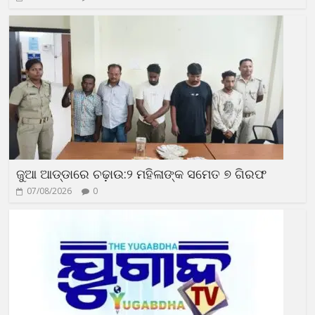
ଜୁଆ ଆଡ୍ଡାରେ ଚଢ଼ାଉ:୨ ମହିଳାଙ୍କ ସମେତ ୭ ଗିରଫ
07/08/2026
0