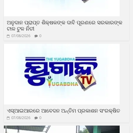
ଅନୁଦାନ ପ୍ରାପ୍ତ ଶିକ୍ଷକଙ୍କ ଦାବି ପୂରଣରେ ସରକାରଙ୍କ
ଟାଳ ଟୁଳ ନିତୀ
07/08/2026
0
ଏସ୍‌ଆଇଆରରେ ଆବେଦନ ଅନ୍ତିମ ପ୍ରକାଶନ ସଂରକ୍ଷିତ
07/08/2026
0