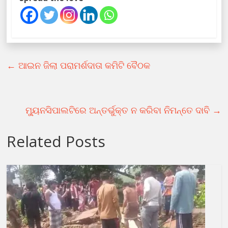
←
ଆଇନ ଜିଲା ପରାମର୍ଶଦାତା କମିଟି ବୈଠକ
ମ୍ୟୁନସିପାଲଟିରେ ଅନ୍ତର୍ଭୁକ୍ତ ନ କରିବା ନିମନ୍ତେ ଦାବି
→
Related Posts