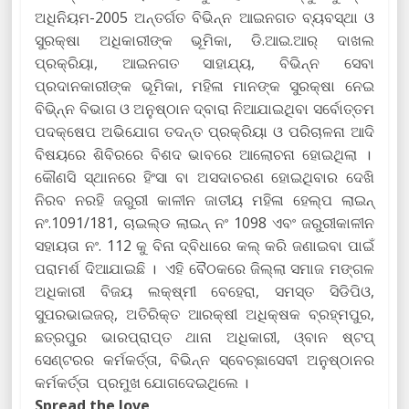
ଅଧିନିୟମ-2005 ଅନ୍ତର୍ଗତ ବିଭିନ୍ନ ଆଇନଗତ ବ୍ୟବସ୍ଥା ଓ
ସୁରକ୍ଷା ଅଧିକାରୀଙ୍କ ଭୂମିକା, ଡି.ଆଇ.ଆର୍ ଦାଖଲ
ପ୍ରକ୍ରିୟା, ଆଇନଗତ ସାହାଯ୍ୟ, ବିଭିନ୍ନ ସେବା
ପ୍ରଦାନକାରୀଙ୍କ ଭୂମିକା, ମହିଳା ମାନଙ୍କ ସୁରକ୍ଷା ନେଇ
ବିଭି୍ନ୍ନ ବିଭାଗ ଓ ଅନୁଷ୍ଠାନ ଦ୍ବାରା ନିଆଯାଇଥିବା ସର୍ବୋତ୍ତମ
ପଦକ୍ଷେପ ଅଭିଯୋଗ ତଦନ୍ତ ପ୍ରକ୍ରିୟା ଓ ପରିଚାଳନା ଆଦି
ବିଷୟରେ ଶିବିରରେ ବିଶଦ ଭାବରେ ଆଲୋଚନା ହୋଇଥିଲା ।
କୌଣସି ସ୍ଥାନରେ ହିଂସା ବା ଅସଦାଚରଣ ହୋଇଥିବାର ଦେଖି
ନିରବ ନରହି ଜରୁରୀ କାଳୀନ ଜାତୀୟ ମହିଳା ହେଲ୍ପ ଲାଇନ୍
ନଂ.1091/181, ଚାଇଲ୍ଡ ଲାଇନ୍ ନଂ 1098 ଏବଂ ଜରୁରୀକାଳୀନ
ସହାୟତା ନଂ. 112 କୁ ବିନା ଦ୍ବିଧାରେ କଲ୍ କରି ଜଣାଇବା ପାଇଁ
ପରାମର୍ଶ ଦିଆଯାଇଛି । ଏହି ବୈଠକରେ ଜିଲ୍ଲା ସମାଜ ମଙ୍ଗଳ
ଅଧିକାରୀ ବିଜୟ ଲକ୍ଷ୍ମୀ ବେହେରା, ସମସ୍ତ ସିଡିପିଓ,
ସୁପରଭାଇଜର୍, ଅତିରିକ୍ତ ଆରକ୍ଷୀ ଅଧିକ୍ଷକ ବ୍ରହ୍ମପୁର,
ଛତ୍ରପୁର ଭାରପ୍ରାପ୍ତ ଥାନା ଅଧିକାରୀ, ଓ୍ବାନ ଷ୍ଟପ୍
ସେଣ୍ଟରର କର୍ମକର୍ତ୍ତା, ବିଭିନ୍ନ ସ୍ବେଚ୍ଛାସେବୀ ଅନୁଷ୍ଠାନର
କର୍ମକର୍ତ୍ତା ପ୍ରମୁଖ ଯୋଗଦେଇଥିଲେ ।
Spread the love