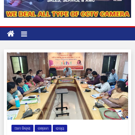
ଆମ ଜିଲ୍ଲା
ଗଞ୍ଜାମ
ରାଜ୍ୟ