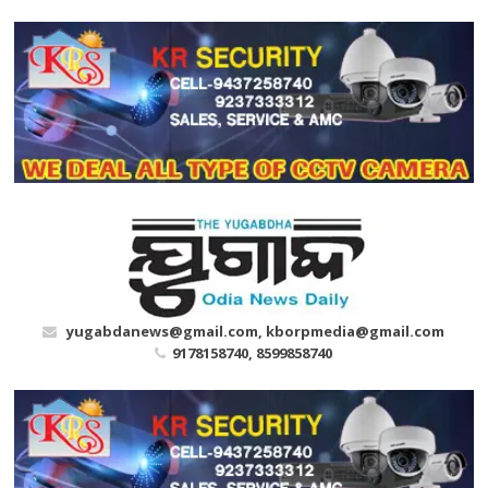
Skip
to
content
yugabdanews@gmail.com, kborpmedia@gmail.com
9178158740, 8599858740