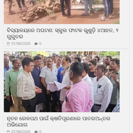
ବିଦ୍ୟାଳୟରେ ଅଘଟଣ: ସ୍କୁଲ ଫାଟକ ଭୁଶୁଡ଼ି ୪ଆହତ, ୨
ଗୁରୁତର
07/08/2026
0
ନୂତନ ରେଳପଥ ପାଇଁ କ୍ଷତିପୂରଣରେ ପାତରଅନ୍ତର
ଅଭିଯୋଗ
07/08/2026
0