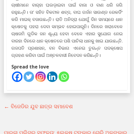
ଚାଷୀମାନେ ବାର୍‌ହା ଘଉଡ଼ାଇବା ପାଇଁ ବାଜା ଓ ବାଣ ଧରି ଜଗି
ରହୁଛନ୍ତି। ତା’ ସହିତ ବିକଟାଳ ଶବ୍ଦ, ବାଘ ଗର୍ଜନ ସାଉଣ୍ଡ ରେକର୍ଡିଂ
କରି ମାଇକ୍ ବଜାଉଛନ୍ତି। ରାତି ଅନିଦ୍ରା ଯୋଗୁଁ ଦିନ ସମୟରେ ଧାନ
କ୍ଷେତକୁ ପହରା ଦେବା ସମ୍ଭବ ହୋଇପାରୁନି। ଦିନରେ ଖରାବେଳେ
ଚାଷଜମି ଗୁଡିକ ଜନ ଶୂନ୍ୟ ହେବା ବେଳେ ଏହାର ସୁଯୋଗ ନେଇ
ବାରହା ଦିନରେ ଧାନ କ୍ଷେତରେ ପଶି ପାଚିଲା ଧାନକୁ ଖାଇ ଯାଉଛନ୍ତି.
ଗଜପତି ପ୍ରଶାସନ, ବନ ବିଭାଗ ଏନେଇ ତୁରନ୍ତ ପଦକ୍ଷେପ
ଗ୍ରହଣ କରିବା ପାଇଁ ଅଞ୍ଚଳବାସୀ ନିବେଦନ କରିଛନ୍ତି।
Spread the love
←
ବିଜେଡିର ଯୁବ ଛାତ୍ର ସମାବେଶ
ପାରଳା ପୁଲିସର ସଫଳତା: ୫ଲକ୍ଷ ଟଙ୍କାର ଚୋରି ଅଳଙ୍କାର