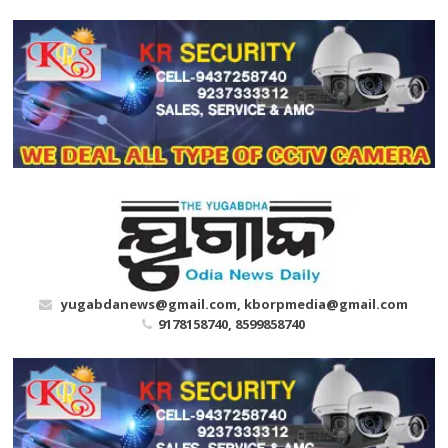
Skip
to
content
yugabdanews@gmail.com, kborpmedia@gmail.com
9178158740, 8599858740