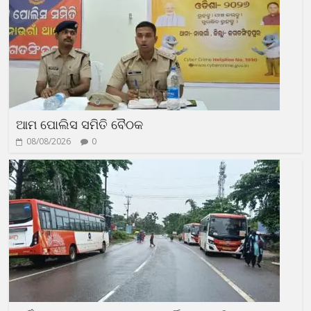
ଆମ ପୋଲିସ ସମିତି ବୈଠକ
08/08/2026
0