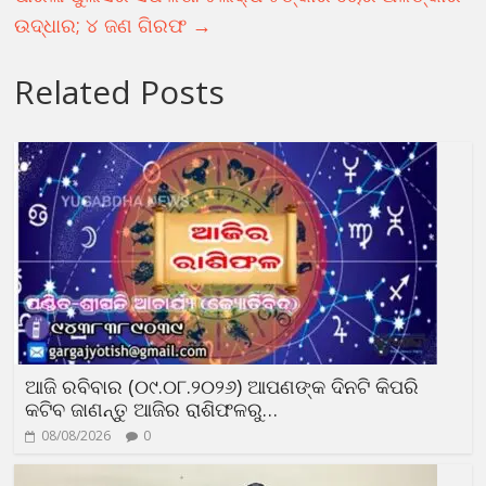
ଉଦ୍ଧାର; ୪ ଜଣ ଗିରଫ
→
Related Posts
ଆଜି ରବିବାର (୦୯.୦୮.୨୦୨୬) ଆପଣଙ୍କ ଦିନଟି କିପରି
କଟିବ ଜାଣନ୍ତୁ ଆଜିର ରାଶିଫଳରୁ…
08/08/2026
0