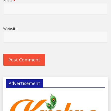
Email
*
Website
Advertisement