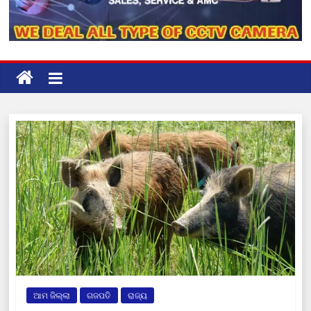
ଆମ ଜିଲ୍ଲା
ଗଜପତି
ରାଜ୍ୟ