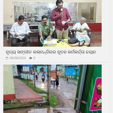
ନୃତ୍ୟ ସଙ୍ଗୀତ କଳାମନ୍ଦିରର ନୂତନ କର୍ମକର୍ତ୍ତା ଚୟନ
08/08/2026
0