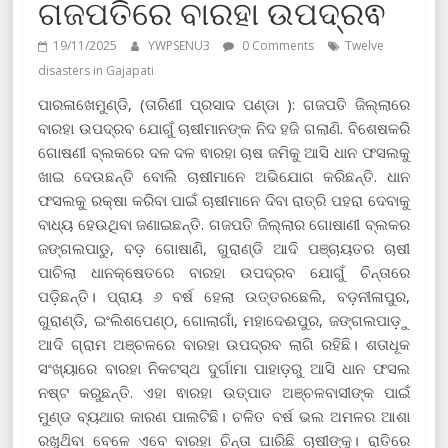
ଗଜପତିରେ ବାରହା ଉପଦ୍ରଵ
19/11/2025
YWPSENU3
0 Comments
Twelve
disasters in Gajapati
ପାରଳାଖେମୁଣ୍ଡି, (ତାରିଣୀ ପ୍ରସାଦ ପଣ୍ଡା ): ଗଜପତି ଜିଲ୍ଲାରେ
ବାରହା ଉପଦ୍ରବ ଯୋଗୁଁ ଚାଷୀମାନଙ୍କ ନିଦ ହଜି ଗଲାଣି. ବିଶେଷକରି
ଗୋଷଣୀ ବ୍ଲକରେ ଦଳ ଦଳ ଵାରହା ଚାଷ ଜମିକୁ ଆସି ଧାନ ଫସଲକୁ
ଖାଇ ଦେଉଛନ୍ତି ବୋଲି ଚାଷୀମାନେ ଅଭିଯୋଗ କରିଛନ୍ତି. ଧାନ
ଫସଲକୁ ରକ୍ଷା କରିବା ପାଇଁ ଚାଷୀମାନେ ଦିବା ରାତ୍ରି ପହରା ଦେବାକୁ
ବାଧ୍ୟ ହେଉଥିବା ଜଣାଇଛନ୍ତି. ଗଜପତି ଜିଲ୍ଲାର ଗୋଷାଣୀ ବ୍ଲକର
ଜଙ୍ଗଲପାଡୁ, ବଡ଼ ଗୋଷାଣି, ଗୁରାଣ୍ଡି ଆଦି ପଞ୍ଚାୟତର ଚାଷୀ
ପାଚିଲା ଧାନକ୍ଷେତରେ ବାରହା ଉପଦ୍ରବ ଯୋଗୁଁ ଚିନ୍ତାରେ
ପଡ଼ିଛନ୍ତି। ପ୍ରାୟ ୬ ବର୍ଷ ହେଲା ଉତ୍ତରଛେଲି, ବଡ଼ନୀଳାପୁର,
ଗୁରାଣ୍ଡି, ଇଂଲିଶପେଣ୍ଠ, ଗୋଲାଗାଁ, ମହାଦେଈପୁର, ଜଙ୍ଗଲପାଡ଼ୁ
ଆଦି ଗ୍ରାମ ଅଞ୍ଚଳରେ ବାରହା ଉପଦ୍ରବ ଲାଗି ରହିଛି। ଶତାଧୂକ
ସଂଖ୍ୟାରେ ବାରହା ନିକଟସ୍ଥ ଦୁର୍ଗାମା ପାହାଡ଼ରୁ ଆସି ଧାନ ଫସଲ
ନଷ୍ଟ କରୁଛନ୍ତି. ଏହା ଵାରହା ଉତ୍ପାତ ଅଞ୍ଚଳବାସୀଙ୍କ ପାଇଁ
ମୁଣ୍ଡ ବ୍ୟଥାର କାରଣ ପାଲଟିଛି। ଚଳିତ ବର୍ଷ ଭଲ ଅମଳର ଆଶା
ରଖୁଥ‌ିବା ବେଳେ ଏବେ ବାରହା ଚିନ୍ତା ଘାରିଛି ଚାଷୀଙ୍କୁ। ରାତିରେ