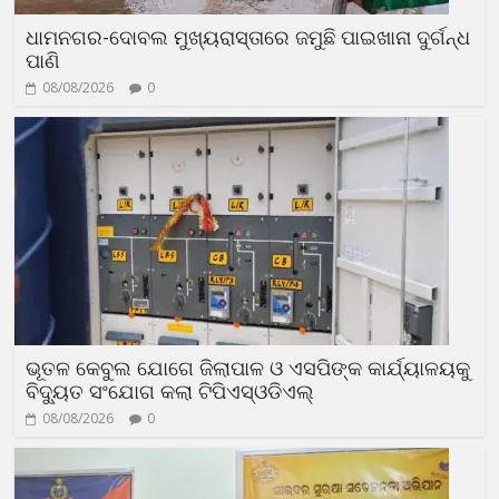
ଧାମନଗର-ଦୋବଲ ମୁଖ୍ୟରାସ୍ତାରେ ଜମୁଛି ପାଇଖାନା ଦୁର୍ଗନ୍ଧ
ପାଣି
08/08/2026
0
ଭୂତଳ କେବୁଲ ଯୋଗେ ଜିଲାପାଳ ଓ ଏସପିଙ୍କ କାର୍ଯ୍ୟାଳୟକୁ
ବିଦ୍ୟୁତ ସଂଯୋଗ କଲା ଟିପିଏସ୍ଓଡିଏଲ୍
08/08/2026
0