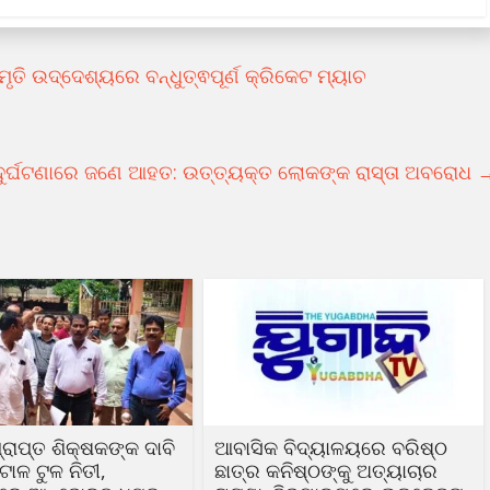
ି ଉଦ୍ଦେଶ୍ୟରେ ବନ୍ଧୁତ୍ଵପୂର୍ଣ କ୍ରିକେଟ ମ୍ୟାଚ
ୁର୍ଘଟଣାରେ ଜଣେ ଆହତ: ଉତ୍ତ୍ୟକ୍ତ ଲୋକଙ୍କ ରାସ୍ତା ଅବରାେଧ
୍ରାପ୍ତ ଶିକ୍ଷକଙ୍କ ଦାବି
ଆବାସିକ ବିଦ୍ୟାଳୟରେ ବରିଷ୍ଠ
ାଳ ଟୁଳ ନିତୀ,
ଛାତ୍ର କନିଷ୍ଠଙ୍କୁ ଅତ୍ୟାଚାର