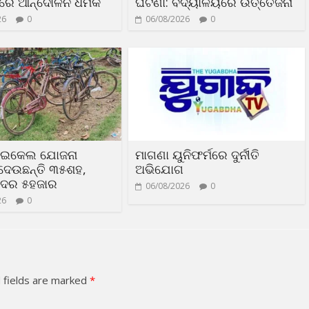
ଦରେ ଆନ୍ଦୋଳନ ଧମକ
ଘଟଣା: ବିଦ୍ୟାଳୟରେ ଉତ୍ତେଜନା
26
0
06/08/2026
0
ସାଇକେଲ ଯୋଜନା
ମାଗଣା ୟୁନିଫର୍ମରେ ଦୁର୍ନୀତି
ଦେଉଛନ୍ତି ୩୫ଶହ,
ଅଭିଯୋଗ
 ଦର ୫ହଜାର
06/08/2026
0
26
0
 fields are marked
*