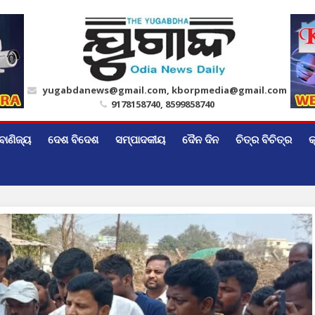
yugabdanews@gmail.com, kborpmedia@gmail.com
9178158740, 8599858740
ବାଣିଜ୍ୟ
ଦେଶ ବିଦେଶ
ସମ୍ପାଦକୀୟ
ଦୈନ ଦିନ
ଚିତ୍ର ବିଚିତ୍ର
କ