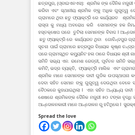
ଛତ୍ରପୁର, (ଓ୍ବାଇଏନଏସ): ଶ୍ରମିକ ଙ୍କ ଦୈନିକ ମଜୁରୀ ର 
କରିବା ଏବଂ ସ୍ଥାନୀୟ ଶ୍ରମିକ ଙ୍କୁ ଅଧିକ ଗୁରୁତ୍ୱ ଦ
ଗ୍ରାମରେ ଥିବା ଛତୁ ଫ୍ୟାକ୍ଟ୍ରି ରେ କାର୍ଯ୍ୟରତ ଶ୍ରମ
ରାସ୍ତା କୁ ମଧ୍ୟ ଅବରୋଧ କରି ସେମାନଙ୍କ ହକ ନିମନ
ହସ୍ତକ୍ଷେପ ପରେ ତୁଟିଲା ସେମାନଙ୍କ ବିବାଦ l ଆନ୍ଦୋ
ଛତୁ ଫ୍ୟାକ୍ଟ୍ରି ରେ କାର୍ଯ୍ୟରତ ଥିବା ଗୋବିନ୍ଦପୁର 
ସୂଚନା ପାଇଁ ଗ୍ରାମରେ ଛତ୍ରପୁର ବିଧାୟକ କୃଷ୍ଣ ଚନ୍ଦ୍ର 
ପରେ ଗ୍ରାମସ୍ଥିତ କମ୍ୟୁନିଟ ହଲ ଠାରେ ବିଧାୟକ ଶ୍ରୀ ନ
ସମିତି ସଭ୍ୟ ଏନ. ରମେଶ ରେଡ୍ଡୀ, ପୂର୍ବତନ ସମିତି ସଭ
କମିଟି, ଭଦ୍ର ବ୍ୟକ୍ତି, ଫ୍ୟାକ୍ଟ୍ରି ମାଲିକ ଏବଂ ଗ୍ର
ଶ୍ରମିକ ମାନେ ସେମାନଙ୍କ ଦାବୀ ଗୁଡିକ ଉପସ୍ଥାପନା କର
ଦେବା ସହିତ ସେମାନ ଙ୍କୁ ଗୁରୁତ୍ୱ ଦେଉଥିବା ବେଳେ
ବୈଠକରେ କୁହାଯାଇଥିଲା l ଏହା ସହିତ ଅନ୍ୟାନ୍ୟ ଦା
ଶେଷରେ ଶ୍ରମିକଙ୍କ ଦୈନିକ ମଜୁରୀ ୫୦ ଟଙ୍କା ବୃଦ୍ଧି ସ
ଆନ୍ଦୋଳନକାରୀ ମାନେ ଆନ୍ଦୋଳନ ରୁ ହଟିଥିଲେ l ସୁରକ୍ଷା କ
Spread the love