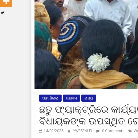
ଆମ ଜିଲ୍ଲା
ଗଞ୍ଜାମ
ରାଜ୍ୟ
ଛତୁ ଫ୍ୟାକ୍ଟ୍ରିରେ କାର୍
ବିଧାୟକଙ୍କ ଉପସ୍ଥିତ ରେ 
14/02/2026
YWPSENU3
0 Comments
Wo