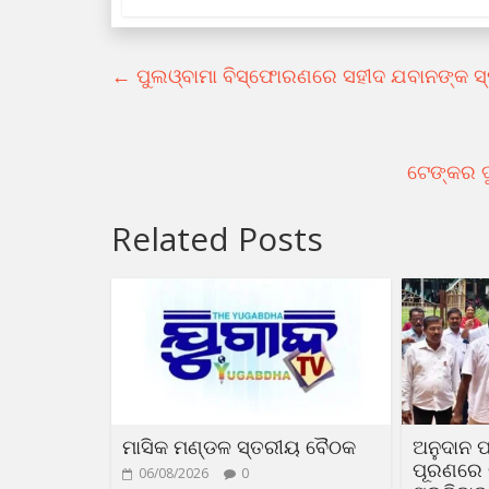
←
ପୁଲଓ୍ବାମା ବିସ୍ଫୋରଣରେ ସହୀଦ ଯବାନଙ୍କ ସ୍ମୃତ
ଟେଙ୍କର ଦ
Related Posts
ମାସିକ ମଣ୍ଡଳ ସ୍ତରୀୟ ବୈଠକ
ଅନୁଦାନ ପ
ପୂରଣରେ ଟ
06/08/2026
0