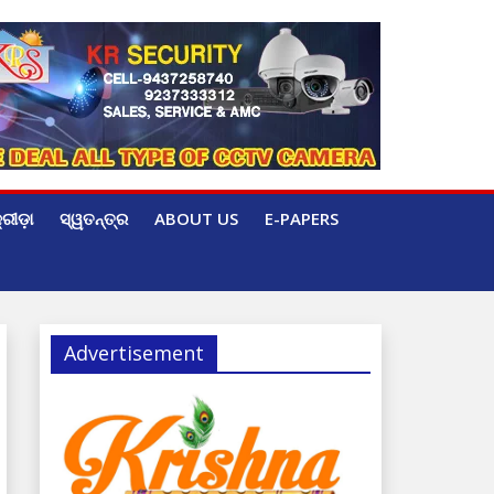
୍ରୀଡ଼ା
ସ୍ୱତନ୍ତ୍ର
ABOUT US
E-PAPERS
Advertisement