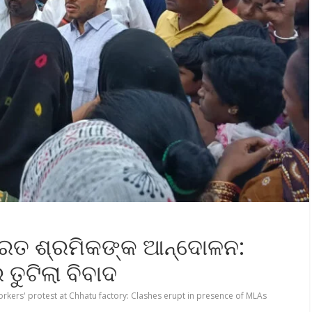
ଯ୍ୟରତ ଶ୍ରମିକଙ୍କ ଆନ୍ଦୋଳନ:
ତୁଟିଲା ବିବାଦ
rkers' protest at Chhatu factory: Clashes erupt in presence of MLAs