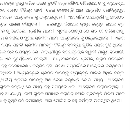
ଟଙ୍କା ବୃଦ୍ଧି କରିବା,ଓଭର ଡ୍ୟୁଟି ବନ୍ଦ କରିବା, ଶୌଚାଳୟ ର ସୁ -ବ୍ୟବସ୍ଥା
େବା ସମେତ ବିଭିନ୍ନ ଦାବୀ ନେଇ ଚମାଖଣ୍ଡି ଥାନା ଅନ୍ତର୍ଗତ ଗୋବିନ୍ଦପୁର
ିକ ମାନେ ଆନ୍ଦୋଳନ କୁ ଓଲ୍ହାଇଥିଲେ l ଏହା ସହିତ ଫ୍ୟାକ୍ଟ୍ରି କୁ ଯାତାୟତ
୍ତେ ଧାରଣା ବସିଥିଲେ l ଛତ୍ରପୁର ବିଧାୟକ କୃଷ୍ଣ ଚନ୍ଦ୍ର ନାୟକ ଙ୍କ
ଳନ ରୁ ଓହରିଲେ ଶ୍ରମିକ ମାନେ l ସୂଚନା ଯୋଗ୍ୟ ଯେ ଗତ ୧୧ ତାରିଖ ଠାରୁ
ଗ୍ରାମ ର ମହିଳା ଓ ପୁରଷ ଶ୍ରମିକ ମାନେ ଆନ୍ଦୋଳନ କୁ ଓଲ୍ହାଇଥିଲେ l ଏହାର
ନାୟକ ପହଂଚି ଶ୍ରମିକ ମାନଙ୍କ ବିଭିନ୍ନ ସମସ୍ୟା ଗୁଡିକ ପଚାରି ବୁଝି ଥିଲେ l
ାୟକ ଙ୍କ ଉପସ୍ଥିତ ରେ ଲକ୍ଷ୍ମୀପୁର ସରପଞ୍ଚଙ୍କ ସ୍ୱାମୀ ମାଗୁଣି ବିଷୋୟୀ,
୍ୟ ଏନ. ଦୁର୍ଯ୍ୟୋଧନ ରେଡ୍ଡୀ , ଆନ୍ଦୋଳନରତ ଶ୍ରମିକ, ଗ୍ରାମ ପରିଚାଳନା
ାମର ବହୁ ଜନସାଧାରଣ ଏକତ୍ରିତ ବସି ଘଟଣା ସମ୍ପର୍କ ରେ ଆଲୋଚନା କରିଥିଲେ l
ିଥିଲେ l ଅନ୍ୟରାଜ୍ୟର ଶ୍ରମିକ ମାନଙ୍କୁ ଫ୍ୟାକ୍ଟ୍ରି ମାଲିକ ଅଧିକ ଟଙ୍କା
 ସ୍ଥାନୀୟ ଶ୍ରମିକ ମାନଙ୍କୁ ଅଣ ଦେଖା କରୁଛନ୍ତି ବୋଲି ମଧ୍ୟ ଆଲୋଚନା
ବୀ ଗୁଡିକ ସମ୍ବନ୍ଧରେ ମଧ୍ୟ ବହୁ ସମୟରେ ଧରି ଆଲୋଚନା କରାଯାଇଥିଲା l
ହ ଅନ୍ୟାନ୍ୟ ଦାବୀ ଗୁଡିକ ସମାଧାନ କରାଯିବ ବୋଲି ପ୍ରତିଶୃତି ମିଳିବା ପରେ
ୁ ଦୃଷ୍ଟି ରଖି ଚମାଖଣ୍ଡି ଥାନା ପୋଲିସ ର ବହୁ କର୍ମଚାରୀ ଉପସ୍ଥିତ ଥିଲେ l