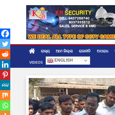
Skip
to
content
ରାଜ୍ୟ
ଆମ ଜିଲ୍ଲା
ରାଜନୀତି
ଅପରାଧ
ENGLISH
VIDEOS