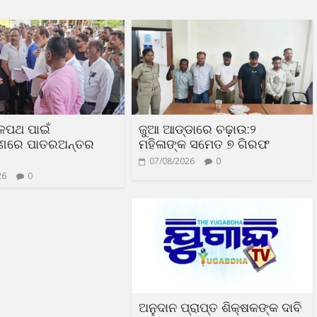
ଳପଥ ପାଇଁ
ଜୁଆ ଆଡ୍ଡାରେ ଚଢ଼ାଉ:୨
ରଣରେ ପାତରଅନ୍ତର
ମହିଳାଙ୍କ ସମେତ ୭ ଗିରଫ
07/08/2026
0
26
0
ଅନୁଦାନ ପ୍ରାପ୍ତ ଶିକ୍ଷକଙ୍କ ଦାବି