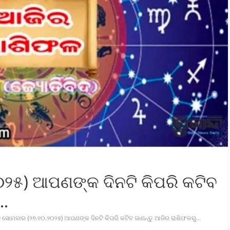
୨୫) ଆପଣଙ୍କ ଦିନଟି କିପରି କଟିବ
ୁ…
 ସୋମବାର (୨୭.୧୦.୨୦୨୫) ଆପଣଙ୍କ ଦିନଟି କିପରି କଟିବ ଜାଣନ୍ତୁ ଆଜିର ରାଶିଫଳରୁ…