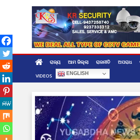
Skip
to
content
ରାଜ୍ୟ
ଆମ ଜିଲ୍ଲା
ରାଜନୀତି
ଅପରାଧ
ENGLISH
VIDEOS