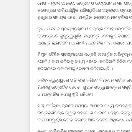
ମେଷ – ନୂତନ ଆନନ୍ଦ, ଉତ୍ସାହ ଓ ଉଦ୍ଦୀପନାର ସହ ଯାତ୍ର
କ୍ଷେତ୍ରର ପାରିପାର୍ଶ୍ୱିକ ପରିସ୍ଥିତିରେ ଅନୁକୂଳତା ପ୍ରାପ
ବୃଦ୍ଧିରେ ସହାୟକ ହେବ। ଅଶ୍ୱିନୀ ନକ୍ଷତ୍ର ମନ ବୁଝିଲା ଭଳ
ବୃଷ- ମାନସିକ ସ୍ବାସ୍ଥ୍ୟହାନି ଓ ପିଲାଙ୍କ ବିବାହ ସମ୍ପର୍
କ୍ଷେତ୍ରରେ ଗୁରୁତ୍ୱପୂର୍ଣ୍ଣ ନିଷ୍ପତ୍ତି ନେବାକୁ ପଡ଼ି
ଅଶାନ୍ତି ଲାଗିରହିବ। ଆଗାମୀ ମାଙ୍ଗଳିକ କାମ ସକାଶେ ଘର
ମିଥୁନ-ଦୈହିକ ସ୍ବାସ୍ଥ୍ୟରେ ଉନ୍ନତି ଓ ଆର୍ଥିକ ଅଭିବୃଦ୍
ଗୋଟିଏ କାମ କରିବାକୁ ବାଧ୍ୟ ହେବେ। ମେଶିନାରି ଜିନିଷ 
ହଇରାଣରେ ପକାଇବାକୁ ଚେଷ୍ଟା କରିପାରନ୍ତି ।
କର୍କଟ-ଦ୍ୱନ୍ଦ୍ୱରେ ପଡ଼ି କ’ଣ କରିବେ କିମ୍ବା ନ କରିବା ଉଚି
ମିଳନରୁ ଉତ୍ସାହିତ ହେବେ। ଗୁପ୍ତ ଶତ୍ରୁମାନଙ୍କର ସକ୍ର
ଓ ମାଙ୍ଗଳିକ କାମରୁ ଖୁସି ରହିବେ।
ସି˚ହ-କର୍ମକ୍ଷେତ୍ରରେ ସମସ୍ୟା ଆସିଲେ ମଧ୍ୟ ଉପସ୍ଥିତ 
ଉଚ୍ଚବର୍ଗରଙ୍କ ଦ୍ୱାରା ସହଯୋଗ ପାଇବେ। ବହୁତ ଦିନରୁ 
କାମ ସମ୍ପୂର୍ଣ୍ଣ କରିବା ଦିଗରେ ଆଜି ଦିନଟିର ଅଧିକାଂଶ ସ
କନ୍ୟା-ପାରିବାରିକ ଜୀବନରେ ସ୍ନେହ, ଶ୍ରଦ୍ଧା ଓ ଆଦରର 