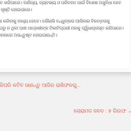
ିତ କରିପାରେ। ବାଣିଜ୍ୟ, ବ୍ୟବସାୟ ଓ ପରିବହନ ପାଇଁ ବିଶେଷ ଅସୁବିଧା ହେବ
ହ ସୃଷ୍ଟି ହୋଇପାରେ।
େଷ କରିବାକୁ ବାଧ୍ୟ ହେବେ। କୌଣସି ବନ୍ଧୁଙ୍କର ଆସିବାର ବିଳମ୍ବତାକୁ
ୁ ନ ଥିବା ପାଖ ପଡ଼ୋଶୀଙ୍କ ଟିକାଟିପ୍ପଣୀ ମନକୁ ଦ୍ୱିଧାଗ୍ରସ୍ତ କରିପାରେ।
ୟବହାରରେ ଅସନ୍ତୁଷ୍ଟ ହୋଇପାରନ୍ତି।
ିପରି କଟିବ ଜାଣନ୍ତୁ ଆଜିର ରାଶିଫଳରୁ…
ଚୋରାମଦ ଜବତ : ୫ ଗିରଫ