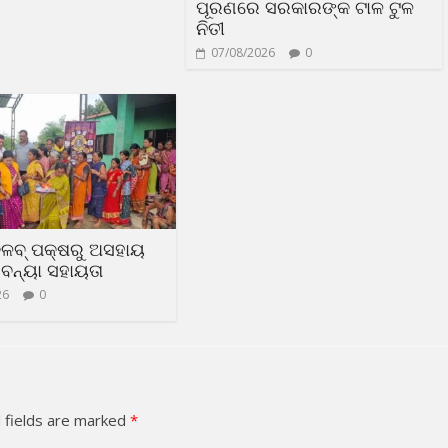
ପୂରଣରେ ସରକାରଙ୍କ ଟାଳ ଟୁଳ
ନିତୀ
07/08/2026
0
୍ଳବ୍ ପକ୍ଷରୁ ଅସହାୟ
ବନ୍ୟା ସହାୟତା
26
0
 fields are marked
*