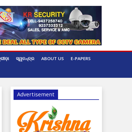
୍ରୀଡ଼ା
ସ୍ୱତନ୍ତ୍ର
ABOUT US
E-PAPERS
Advertisement