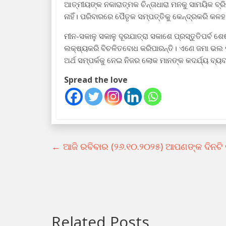
ଆତ୍ମୀୟଙ୍କ ନକାରାତ୍ମକ ଚିନ୍ତାଧାରା ମନକୁ ସାମୟିକ ବ୍ର
ନାହିଁ। ପରିବାରରେ ପୈତୃକ ସମ୍ପତ୍ତିକୁ କେନ୍ଦ୍ରକରି କଳ
ମୀନ-ସକାଳୁ ସକାଳୁ ଦୂରଯାତ୍ରା ସକାଶେ ପ୍ରସ୍ତୁତିପର୍ବ ଶ
ଲକ୍ଷ୍ୟକରି ବିଚଳିତବୋଧ କରିପାରନ୍ତି। ଏଣେ ଜମା ଭଲ ପଡ
ଅର୍ଥ ସମ୍ପର୍କକୁ ନେଇ ନିଜର ଲୋକ ମାନଙ୍କ କଦର୍ଯ୍ୟ ବ୍
Spread the love
←
ଆଜି ରବିବାର (୨୬.୧୦.୨୦୨୫) ଆପଣଙ୍କ ଦିନଟି କ
Related Posts