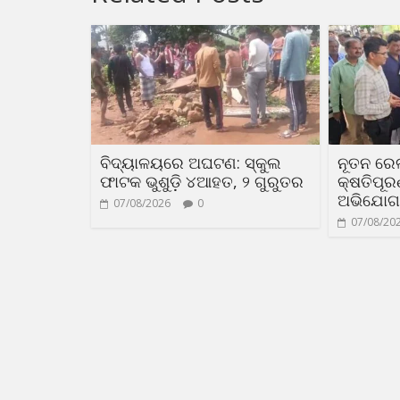
ବିଦ୍ୟାଳୟରେ ଅଘଟଣ: ସ୍କୁଲ
ନୂତନ ରେ
ଫାଟକ ଭୁଶୁଡ଼ି ୪ଆହତ, ୨ ଗୁରୁତର
କ୍ଷତିପୂ
ଅଭିଯୋଗ
07/08/2026
0
07/08/20