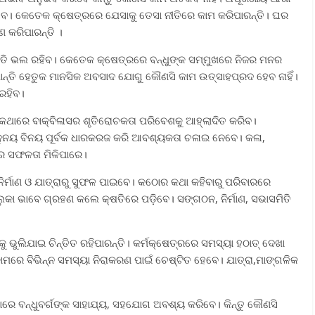
ବେ। କେତେକ କ୍ଷେତ୍ରରେ ଯେସାକୁ ତେସା ନୀତିରେ କାମ କରିପାରନ୍ତି। ଘର
 କରିପାରନ୍ତି ।
ଥିତି ଭଲ ରହିବ। କେତେକ କ୍ଷେତ୍ରରେ ବନ୍ଧୁଙ୍କ ସମ୍ମୁଖରେ ନିଜର ମନର
ନ୍ତି ହେତୁକ ମାନସିକ ଅବସାଦ ଯୋଗୁ କୌଣସି କାମ ଉତ୍ସାହପ୍ରଦ ହେବ ନାହିଁ।
 ରହିବ।
ବ। କଥାରେ ବାକ୍‌ବିଳାସର ଶୃତିରୋଚକତା ପରିବେଶକୁ ଆହ୍ଲାଦିତ କରିବ।
ଅନୁନୟ ବିନୟ ପୂର୍ବକ ଧାରକରଜ କରି ଆବଶ୍ୟକତା ଚଳାଇ ନେବେ। କଳା,
ରେ ସଫଳତା ମିଳିପାରେ।
ନିର୍ମାଣ ଓ ଯାତ୍ରାରୁ ସୁଫଳ ପାଇବେ। କଠୋର କଥା କହିବାରୁ ପରିବାରରେ
ୁକା ଭାବେ ଗ୍ରହଣ କଲେ କ୍ଷତିରେ ପଡ଼ିବେ। ସଙ୍ଗଠନ, ନିର୍ମାଣ, ସଭାସମିତି
ଲିଯାଇ ଚିନ୍ତିତ ରହିପାରନ୍ତି। କର୍ମକ୍ଷେତ୍ରରେ ସମସ୍ୟା ହଠାତ୍‌ ଦେଖା
ମରେ ବିଭିନ୍ନ ସମସ୍ୟା ନିରାକରଣ ପାଇଁ ଚେଷ୍ଟିତ ହେବେ। ଯାତ୍ରା,ମାଙ୍ଗଳିକ
ାରେ ବନ୍ଧୁବର୍ଗଙ୍କ ସାହାଯ୍ୟ, ସହଯୋଗ ଅବଶ୍ୟ କରିବେ। କିନ୍ତୁ କୌଣସି