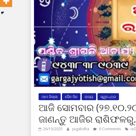
ଆମ ଜିଲ୍ଲା
ଦୈନ ଦିନ
ରାଜ୍ୟ
ସ୍ୱତନ୍ତ୍ର
ଆଜି ସୋମବାର (୨୭.୧୦.୨୦
ଜାଣନ୍ତୁ ଆଜିର ରାଶିଫଳର
26/10/2025
yugabdha
0 Comments
ଆଜି