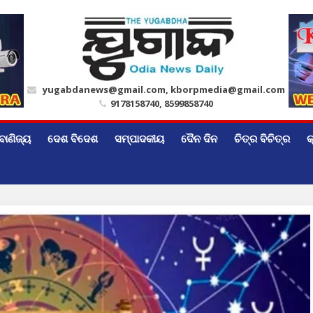
yugabdanews@gmail.com, kborpmedia@gmail.com
9178158740, 8599858740
ବାଣିଜ୍ୟ
ଦେଶ ବିଦେଶ
ସମ୍ପାଦକୀୟ
ଦୈନ ଦିନ
ଚିତ୍ର ବିଚିତ୍ର
କ