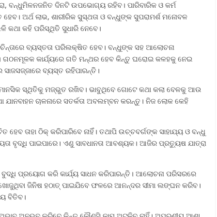
ା, ବନ୍ଧୁମିଳନଜନିତ ଦିନଟି ଉପଭୋଗ୍ୟ ରହିବ। ପାରିବାରିକ ଓ କର୍ମ
୍ତ ହେବ। ଅର୍ଥ ଲାଭ, ଶାରୀରିକ ସୁସ୍ଥତା ଓ ବନ୍ଧୁଙ୍କ ସୁପରାମର୍ଶ ମନୋବଳ
ି କଥା କହି ପରିସ୍ଥିତି ସୁଧାରି ନେବେ।
କିତ ଚିନ୍ତାରେ ବ୍ୟସ୍ତତା ପରିଲକ୍ଷିତ ହେବ। ବନ୍ଧୁଙ୍କ ସହ ଆଲୋଚନା
ପାରେ। ଗଠନମୂଳକ କାର୍ଯ୍ୟରେ ଗତି ମନ୍ଥର ହେବ କିନ୍ତୁ ଘରୋଇ କଳହକୁ ନେଇ
 ସାଜସଜ୍ଜାରେ ବ୍ୟସ୍ତ ରହିପାରନ୍ତି।
ଧି ମାନସିକ ସ୍ଥିତିକୁ ମଜ୍‌ଭୁତ ରଖିବ। ଭାବୁଥିବେ ଗୋଟେ କଥା କଲା ବେଳକୁ ଆଉ
ତଥା ଯାନବାହନ ଚାଳନାରେ ସତର୍କତା ଅବଲମ୍ବନ କରନ୍ତୁ। ନିଜ ଲୋକ କେହି
ତ ହେବ ତାହା ଠିକ୍‌ କରିପାରିବେ ନାହିଁ। ତଥାପି ଉଚ୍ଚବର୍ଗଙ୍କ ସାହାଯ୍ୟ ଓ ବନ୍ଧୁ
ିୟତା ବୃଦ୍ଧି ପାଇପାରେ। ଏଣୁ ସାବଧାନତା ଆବଶ୍ୟକ। ଆଜିର ପ୍ରତ୍ୟୁଷ ଯାତ୍ରା
ବୁଦ୍ଧି ପ୍ରୟୋଗ କରି କାର୍ଯ୍ୟ ସାଧନ କରିପାରନ୍ତି। ଆଲୋଚନା ପରିସରରେ
ଖୋଜୁଥିବା ଜିନିଷ ହଠାତ୍‌ ପାଇଯିବେ ଫଳରେ ଆନନ୍ଦର ସୀମା ଲଙ୍ଘନ କରିବ।
ମୟ ବିତିବ।
ଅଭାବ ଅନୁଭବ କରିବେ କିନ୍ତୁ କୌଣସି କାମ ଅଟକିବ ନାହିଁ। ଅପୂରଣୀୟ ଆଶା