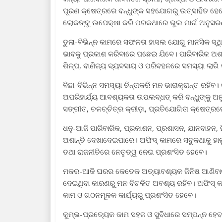
ପୂରଣ କ୍ଷେତ୍ରରେ ବନ୍ଧୁଙ୍କ ସହଯୋଗରୁ ଉତ୍ସାହିତ ହେ
ଲୋକଙ୍କୁ ଉପେକ୍ଷା କରି ପରକଥାରେ ଭୁଲ ମାର୍ଗ ଅନୁସରଣ
ତୁଳା-ବିଭିନ୍ନ କାମରେ ସଫଳତା ହାସଲ ଯୋଗୁ ମାନସିକ ସ୍
ଭାବକୁ ପ୍ରକାଶ କରିବାରେ ପଛେଇ ଯିବେ। ପାରିବାରିକ ଅଶା
ଶିଳ୍ପ, ବାଣିଜ୍ୟ ବ୍ୟବସାୟ ଓ ପରିବହନରେ ସମସ୍ୟା ଲାଗି
ବିଛା-ବିଭିନ୍ନ ସମସ୍ୟା ଚିନ୍ତାକରି ମନ ଭାରାକ୍ରାନ୍ତ ରହି
ଅପରିହାର୍ଯ୍ୟ ଆବଶ୍ୟକତା ଉପଲବ୍ଧତ୍ କରି ବନ୍ଧୁଙ୍କୁ 
ସଙ୍ଗୀତ, ଚଳଚ୍ଚିତ୍ର କ୍ରୀଡ଼ା, ପ୍ରତିଯୋଗିତା କ୍ଷେତ୍ର
ଧନୁ-ଆଜି ପାରିବାରିକ, ପ୍ରକାଶନ, ପ୍ରଶାସନ, ଯାନବାହନ, 
ଅଶାନ୍ତି ଦେଖାଦେଇପାରେ। ଅଫିସ୍‌ କାମରେ ସବୁକଥାକୁ ହାଲ
ତଥା ରାଜନୀତିରେ ନେତୃତ୍ୱ ନେଇ ପ୍ରଶଂସିତ ହେବେ।
ମକର-ଆଜି ଘରର କେତେକ ଅତ୍ୟାବଶ୍ୟକ ଜିନିଷ ଆଣିବାକୁ ଭୁ
ଦେଇଥିବା କାରଣରୁ ମନ ବିଚଳିତ ଅବଶ୍ୟ ରହିବ। ଅଫିସ୍‌ କା
କାମ ଓ ଗଠନମୂଳକ କାର୍ଯ୍ୟରୁ ପ୍ରଶଂସିତ ହେବେ।
କୁମ୍ଭ-ପ୍ରତ୍ୟେକ କାମ ସହଜ ଓ ସୁବିଧାରେ ସମ୍ପନ୍ନ ହେବ