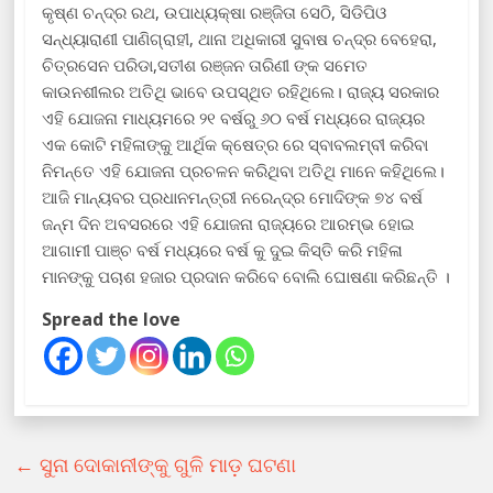
କୃଷ୍ଣ ଚନ୍ଦ୍ର ରଥ, ଉପାଧ୍ୟକ୍ଷା ରଞ୍ଜିତା ସେଠି, ସିଡିପିଓ
ସନ୍ଧ୍ୟାରାଣୀ ପାଣିଗ୍ରାହୀ, ଥାନା ଅଧିକାରୀ ସୁବାଷ ଚନ୍ଦ୍ର ବେହେରା,
ଚିତ୍ରସେନ ପରିଡା,ସତୀଶ ରଞ୍ଜନ ତାରିଣୀ ଙ୍କ ସମେତ
କାଉନଶୀଲର ଅତିଥି ଭାବେ ଉପସ୍ଥିତ ରହିଥିଲେ। ରାଜ୍ୟ ସରକାର
ଏହି ଯୋଜନା ମାଧ୍ୟମରେ ୨୧ ବର୍ଷରୁ ୬୦ ବର୍ଷ ମଧ୍ୟରେ ରାଜ୍ୟର
ଏକ କୋଟି ମହିଳାଙ୍କୁ ଆର୍ଥିକ କ୍ଷେତ୍ର ରେ ସ୍ବାବଲମ୍ବୀ କରିବା
ନିମନ୍ତେ ଏହି ଯୋଜନା ପ୍ରଚଳନ କରିଥିବା ଅତିଥି ମାନେ କହିଥିଲେ।
ଆଜି ମାନ୍ୟବର ପ୍ରଧାନମନ୍ତ୍ରୀ ନରେନ୍ଦ୍ର ମୋଦିଙ୍କ ୭୪ ବର୍ଷ
ଜନ୍ମ ଦିନ ଅବସରରେ ଏହି ଯୋଜନା ରାଜ୍ୟରେ ଆରମ୍ଭ ହୋଇ
ଆଗାମୀ ପାଞ୍ଚ ବର୍ଷ ମଧ୍ୟରେ ବର୍ଷ କୁ ଦୁଇ କିସ୍ତି କରି ମହିଳା
ମାନଙ୍କୁ ପଚାଶ ହଜାର ପ୍ରଦାନ କରିବେ ବୋଲି ଘୋଷଣା କରିଛନ୍ତି ।
Spread the love
←
ସୁନା ଦୋକାନୀଙ୍କୁ ଗୁଳି ମାଡ଼ ଘଟଣା