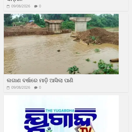
09/08/2026
0
ଲଗାଣ ବର୍ଷାରେ ମାଡ଼ି ଆସିଲା ପାଣି
09/08/2026
0