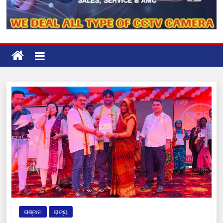
ଗଞ୍ଜାମ
ରାଜ୍ୟ