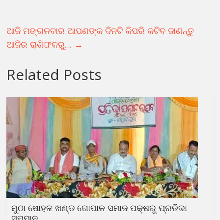
ଆଜି ମଙ୍ଗଳବାର ଆପଣଙ୍କ ଦିନଟି କିପରି କଟିବ ଜାଣନ୍ତୁ
ଆଜିର ରାଶିଫଳରୁ…
→
Related Posts
ମୁଠା ଷୋହଳ ଖଣ୍ଡ ଗୋପାଳ ସମାଜ ପକ୍ଷରୁ ପ୍ରତିଭା
ସମ୍ମାନ