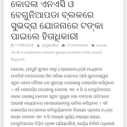
କୋଦଳା ଏନଏସି ଓ
ବେଗୁନିଆପଡା ବ୍ଲକରେ
ସୁଭଦ୍ରା ଯୋଜନାରେ ଟଙ୍କା
ପାଇଲେ ହିତାଧିକାରୀ
17/09/2024
yugabdha
0 Comments
କୋଦଳା
ଏନଏସି ଓ ବେଗୁନିଆପଡା ବ୍ଲକରେ ସୁଭଦ୍ରା ଯୋଜନାରେ ଟଙ୍କା ପାଇଲେ
ହିତାଧିକାରୀ
କୋଦଳା, (ବାପୁନି କୁମାର ମାଲୁ ):ପ୍ରଧାନମନ୍ତ୍ରୀ ମାନ୍ୟବର
ମୋଦିଜୀ ମଙ୍ଗଳବାର ଦିନ ଓଡିଶା ଗସ୍ତରେ ଆସି ଭୁବନେଶ୍ୱର
ସ୍ଥିତ ଜନତା ମୈଦାନ ରେ ସୁଭଦ୍ରା ଯୋଜନାକୁ ଲୋକାର୍ପଣ କରିଥିଲେ
। ଏହି ଲୋକାର୍ପଣ ଉତ୍ସବକୁ କୋଦଳା ଏନ ଏ ସି ଓ ବେଗୁନିଆପଡା
ବ୍ଲକ ପକ୍ଷରୁ କୋଦଳା ସ୍ଥିତ ପୁରୁଣା ଡାକ ବଙ୍ଗଳା ପଡିଆରେ
ଆଭାସୀ ମାଧ୍ୟମରେ ଜନସାଧାରଣଙ୍କୁ ସାମିଲ କରିଥିଲେ । ଏହି
ଲୋକାର୍ପଣ ଉତ୍ସବରେ କବିସୂର୍ଯ୍ୟନଗର ବିଧାୟକ ପ୍ରତାପ ଚନ୍ଦ୍ର
ନାୟକ କୋଦଳା ଏନ ଏ ସି ଅଧକ୍ଷ ସୂର୍ଯ୍ୟ ନାରାୟଣ ନାୟକ,
ବେଗୁନିଆପଡା ବିଡ଼ିଓ ପ୍ରଜ୍ଞା ପ୍ରିୟଦର୍ଶିନୀ, କାର୍ଯ୍ୟ ନିର୍ବାହୀ ଅଧିକାରୀ