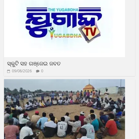
ସ୍କୁଟି ସହ ଗଞ୍ଜେଇ ଜବତ
09/08/2026
0