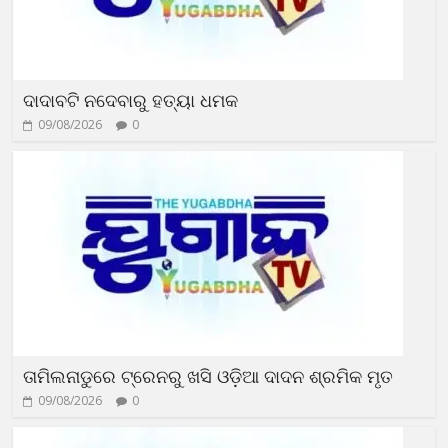
ଦାଦାବଟି ନଦେବାରୁ ହତ୍ୟା ଧମକ
09/08/2026
0
ତାମିଲନାଡୁରେ ଟ୍ରେନରୁ ଖସି ଓଡ଼ିଆ ଦାଦନ ଶ୍ରମିକ ମୃତ
09/08/2026
0