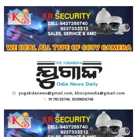
Skip
to
content
yugabdanews@gmail.com, kborpmedia@gmail.com
9178158740, 8599858740