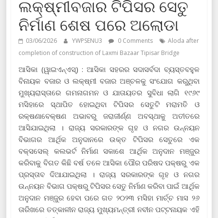
ଲକ୍ଷ୍ମୀବଜାର ଟିପିସର ସେତୁ
ନିର୍ମାଣ ଶେଷ ପରେ ଅଲୋଡା
03/06/2026
YWPSENU3
0 Comments
Aloda after
completion of construction of Laxmi Bazaar Tipisar Bridge
ଆସିକା (ୱାଇଏନ୍‍ଏସ୍‍) : ଆସିକା ସହରର ସଦାସର୍ବଦା ବ୍ୟସ୍ତବହୁଳ
ବିନାୟକ ବଜାର ଓ ଲକ୍ଷ୍ମୀ ବଜାର ଅଞ୍ଚଳକୁ ସଂଯୋଗ କରୁଥିବା
ମୁଖ୍ୟରାସ୍ତାରେ ଗମନାଗମନ ଓ ଯାତାୟତର ସୁବିଧା ଲାଗି ୧୯୬୯
ମସିହାରେ ସ୍ଥାପିତ ହୋଇଥିବା ଟିପିସର ସେତୁଟି ମରାମତି ଓ
ରକ୍ଷଣାବେକ୍ଷଣ ଅଭାବରୁ ଜରାଜୀର୍ଣ୍ଣ ଅବସ୍ଥାକୁ ଅତୀତରେ
ଆସିଯାଇଥିଲା । ରାଜ୍ୟ ସରକାରଙ୍କ ଗୃହ ଓ ନଗର ଉନ୍ନୟନ
ବିଭାଗର ଆର୍ଥିକ ଅନୁଦାନରେ ଉକ୍ତ ଟିପିସର ସେତୁରେ ଏକ
ବକ୍ସସେଲ୍‍ କଲଭର୍ଟ ନିର୍ମାଣ ସକାଶେ ଆର୍ଥିକ ଅନୁଦାନ ମଞ୍ଜୁର
କରିବାକୁ ବିଗତ କିଛି ବର୍ଷ ତଳେ ଆସିକା ପୌର ପରିଷଦ ପକ୍ଷରୁ ଏକ
ପ୍ରସ୍ତାବ ଦିଆଯାଇଥିଲା । ରାଜ୍ୟ ସରକାରଙ୍କ ଗୃହ ଓ ନଗର
ଉନ୍ନୟନ ବିଭାଗ ପକ୍ଷରୁ ଟିପିସର ସେତୁ ନିର୍ମାଣ କରିବା ପାଇଁ ଆର୍ଥିକ
ଅନୁଦାନ ମଞ୍ଜୁର ହେବା ପରେ ଗତ ୨୦୨୩ ମସିହା ମାର୍ଚ୍ଚ ମାସ ୨୬
ତାରିଖରେ ତତ୍କାଳୀନ ରାଜ୍ୟ ମୁଖ୍ୟମନ୍ତ୍ରୀ ନବୀନ ପଟ୍ଟନାୟକ ଏହି