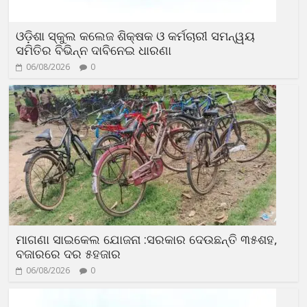
ଓଡ଼ିଶା ସ୍କୁଲ କଲେଜ ଶିକ୍ଷକ ଓ କର୍ମଚାରୀ ସମନ୍ୱୟ
ସମିତିର ବିଭିନ୍ନ ଦାବିନେଇ ଧାରଣା
06/08/2026
0
ମାଗଣା ସାଇକେଲ ଯୋଜନା :ସରକାର ଦେଉଛନ୍ତି ୩୫ଶହ,
ବଜାରରେ ଦର ୫ହଜାର
06/08/2026
0