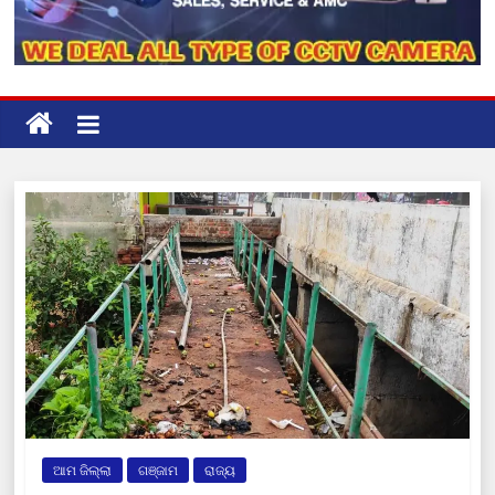
ଆମ ଜିଲ୍ଲା
ଗଞ୍ଜାମ
ରାଜ୍ୟ