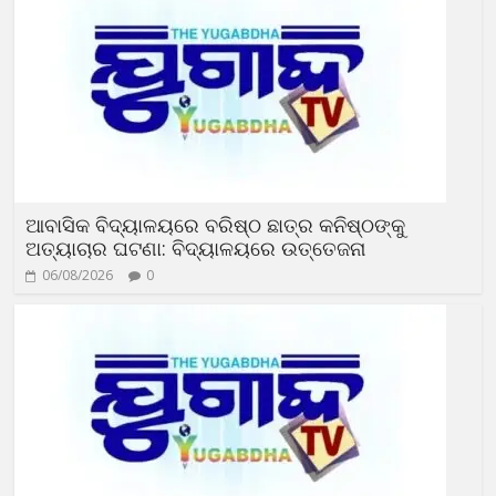
ଆବାସିକ ବିଦ୍ୟାଳୟରେ ବରିଷ୍ଠ ଛାତ୍ର କନିଷ୍ଠଙ୍କୁ
ଅତ୍ୟାଚାର ଘଟଣା: ବିଦ୍ୟାଳୟରେ ଉତ୍ତେଜନା
06/08/2026
0