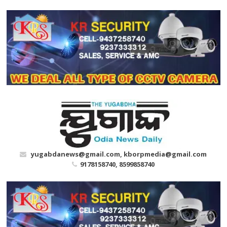
Skip
to
content
yugabdanews@gmail.com, kborpmedia@gmail.com
9178158740, 8599858740