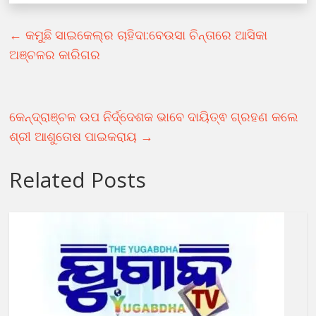
←
କମୁଛି ସାଇକେଲ୍‌ର ଚାହିଦା:ବେଉସା ଚିନ୍ତାରେ ଆସିକା
ଅଞ୍ଚଳର କାରିଗର
କେନ୍ଦ୍ରାଞ୍ଚଳ ଉପ ନିର୍ଦ୍ଦେଶକ ଭାବେ ଦାୟିତ୍ଵ ଗ୍ରହଣ କଲେ
ଶ୍ରୀ ଆଶୁତୋଷ ପାଇକରାୟ
→
Related Posts