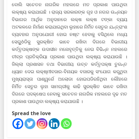
ବୋଲି ସଚେତନ ନାଗରିକ ମହଲରେ ମତ ପ୍ରକାଶ ପାଉଥିବା
ଲକ୍ଷ୍ୟ କରାଯାଇଛି । ରାଜ୍ୟ ସରକାରଙ୍କ ଗୃହ ଓ ନଗର ଉନ୍ନୟନ
ବିଭାଗର ଆର୍ଥିକ ଅନୁଦାନରେ ଲକ୍ଷ ଲକ୍ଷ ଟଙ୍କା ବ୍ୟୟ
ଅଟକଳରେ ନିର୍ମାଣ କରାଯାଇଥିବା ଲୁହାରେ ନିର୍ମିତ ସେତୁର ଯନ୍ତ୍ରାଂଶ
ବ୍ୟବହାର ଅନୁପଯୋଗୀ ହୋଇ ନଷ୍ଟ ହେବାକୁ ବସିଥିଲେ ମଧ୍ୟ
ସେଗୁୁôଡିକୁ ସୁରକ୍ଷିତ ଭାବେ ରଖିବା ଦିଗରେ ବିଭାଗୀୟ
କର୍ତ୍ତୃପକ୍ଷଙ୍କ ଉଦାସୀନ ମନୋବୃତ୍ତିକୁ ନେଇ ବିଭିନ୍ନ ମହଲରେ
ତୀବ୍ର ପ୍ରତିକ୍ରିୟା ପ୍ରକାଶ ପାଉଥିବା ଲକ୍ଷ୍ୟ କରାଯାଉଛି ।
ଜିଲ୍ଲା ପ୍ରଶାସନ ତଥା ବିଭାଗୀୟ ଉଚ୍ଚ କର୍ତ୍ତୃପକ୍ଷ ତୁରନ୍ତ
ଧ୍ୟାନ ଦେଇ ଲକ୍ଷ୍ମୀବଜାର-ବିନାୟକ ବଜାରକୁ ସଂଯୋଗ କରୁଥିବା
ମୁଖ୍ୟରାସ୍ତା ପାଶ୍ୱର୍ରେ ଅଲୋଡା ହୋଇପଡିରହିଥିବା ଲୌହରେ
ନିର୍ମିତ ସେତୁର ଲୁହା ସାମଗ୍ରୀକୁ କାଢି ସୁରକ୍ଷିତ ଭାବେ ରଖିବା
ଦିଗରେ ପଦକ୍ଷେପ ନେବାକୁ ସଚେତନ ନାଗରିକ ମହଲରେ ଦୃଢ ମତ
ପ୍ରକାଶ ପାଉଥିବା ଲକ୍ଷ୍ୟ କରାଯାଉଛି ।
Spread the love