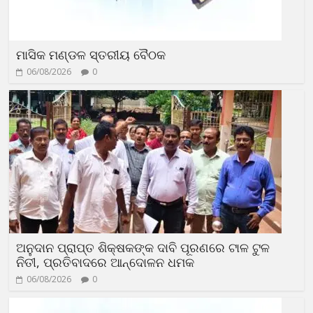
ମାସିକ ମଣ୍ଡଳ ସ୍ତରୀୟ ବୈଠକ
06/08/2026
0
ଅନୁଦାନ ପ୍ରାପ୍ତ ଶିକ୍ଷକଙ୍କ ଦାବି ପୂରଣରେ ଟାଳ ଟୁଳ
ନିତୀ, ପ୍ରତିବାଦରେ ଆନ୍ଦୋଳନ ଧମକ
06/08/2026
0