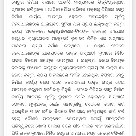
ସେତୁର ନିର୍ମାଣ ସକାଶେ ଆଭାସି ମାଧ୍ୟମରେ ଭିତ୍ତିପ୍ରସ୍ଥର
ସ୍ଥାପନ କରିଥିଲେ । ଆସିକା ପୌର ପରିଷଦ ପକ୍ଷରୁ ଟିପିସର ସେତୁ
ନିର୍ମାଣ କାର୍ଯ୍ୟ ଆରମ୍ଭ ହେବାର ଅବ୍ୟବହିତ ପୂର୍ବରୁ
ଜନସାଧାରଣଙ୍କ ଯାତାୟତର ସୁବିଧା ଲାଗି ପ୍ରାୟ ଲକ୍ଷାଧିକ ଟଙ୍କା
ବ୍ୟୟ ଅଟକଳରେ ଲକ୍ଷ୍ମୀବଜାର-ବିନାୟକ ବଜାରକୁ ସଂଯୋଗ
କରୁଥିବା ମୁଖ୍ୟରାସ୍ତା ପାଶ୍ୱର୍ରେ ଲୁହାରେ ନିର୍ମିତ ଏକ ଅସ୍ଥାୟୀ
ପାଦଚଲା ରାସ୍ତା ନିର୍ମାଣ କରିଥିଲେ । ଯାହାରି ଫଳରେ
ଜନସାଧାରଣଙ୍କ ଯାତାୟତରେ ଉକ୍ତ ଅସ୍ଥାୟୀ ଲୁହାରେ ନିର୍ମିତ
ରାସ୍ତା ବିଶେଷ ସହାୟକ ହେଉଥିଲା । ଲକ୍ଷ୍ମୀ ବଜାର-ବିନାୟକ
ବଜାରକୁ ସଂଯୋଗ କରୁଥିବା ମୁଖ୍ୟରାସ୍ତାରେ ପ୍ରାୟ ୯୫ ଲକ୍ଷ ୫୪
ହଜାର ଟଙ୍କା ବ୍ୟୟ ଅଟକଳରେ ନିର୍ମିତ ହୋଇଥିବା ଟିପିସର ସେତୁ
ନିର୍ମାଣ କାର୍ଯ୍ୟ ଶେଷ ପରେ ଜନସାଧାରଣ ଉକ୍ତ ରାସ୍ତା ଦେଇ
ଯାତାୟତ କରୁଥିବା ଦେଖିବାକୁ ମିଳୁଛି । ତେବେ ଟିପିସର ସେତୁ ନିର୍ମାଣ
କାର୍ଯ୍ୟ ଆରମ୍ଭ ପୂର୍ବରୁ ଲୁହାରେ ନିର୍ମିତ ହୋଇଥିବା ଅସ୍ଥାୟୀ
ପୋଲର ମୂଲ୍ୟବାନ୍‍ ଲୌହ ସାମଗ୍ରୀକୁ ସେଠାରେ ବାହାର କରି
ସୁରକ୍ଷିତ ଭାବେ ରଖିବା ଦିଗରେ ବିଭାଗୀୟ କର୍ତ୍ତୃପକ୍ଷ ଦୀର୍ଘ ବର୍ଷ
ହେଲା କୌଣସି ପଦକ୍ଷେପ ନେଉନଥିବା ଯୋଗୁଁ ସାଂପ୍ରତିକ
ପରିସ୍ଥିତିରେ ଖୋଲା ଆକାଶ ତଳେ ଶୀତ କାକର ଏବଂ ଖରାବର୍ଷାରେ
ଭିଜି ଉକ୍ତ ଲୁହାରେ ନିର୍ମିତ ସେତୁର ସାମଗ୍ରୀ ନଷ୍ଟ ହେବାକୁ ବସିଲାଣି