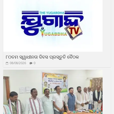
୮୦ତମ ସ୍ୱାଧୀନତା ଦିବସ ପ୍ରସ୍ତୁତି ବୈଠକ
08/08/2026
0