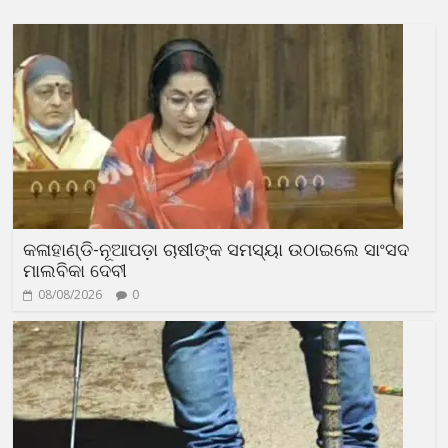
କଳାହାଣ୍ଡି-ନୂଆପଡ଼ା ଚାଷୀଙ୍କ ସମସ୍ୟା ଉଠାଇଲେ ସାଂସଦ
ମାଲବିକା ଦେବୀ
08/08/2026
0