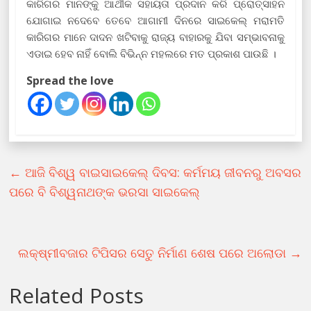
କାରିଗର ମାନଙ୍କୁ ଆର୍ଥୀକ ସହାୟତା ପ୍ରଦାନ କରି ପ୍ରୋତ୍ସାହନ
ଯୋଗାଇ ନଦେବେ ତେବେ ଆଗାମୀ ଦିନରେ ସାଇକେଲ୍ ମରାମତି
କାରିଗର ମାନେ ଦାଦନ ଖଟିବାକୁ ରାଜ୍ୟ ବାହାରକୁ ଯିବା ସମ୍ଭାବନାକୁ
ଏଡାଇ ହେବ ନାହିଁ ବୋଲି ବିଭିନ୍ନ ମହଲରେ ମତ ପ୍ରକାଶ ପାଉଛି ।
Spread the love
←
ଆଜି ବିଶ୍ୱ ବାଇସାଇକେଲ୍‍ ଦିବସ: କର୍ମମୟ ଜୀବନରୁ ଅବସର
ପରେ ବି ବିଶ୍ୱନାଥଙ୍କ ଭରସା ସାଇକେଲ୍‍
ଲକ୍ଷ୍ମୀବଜାର ଟିପିସର ସେତୁ ନିର୍ମାଣ ଶେଷ ପରେ ଅଲୋଡା
→
Related Posts