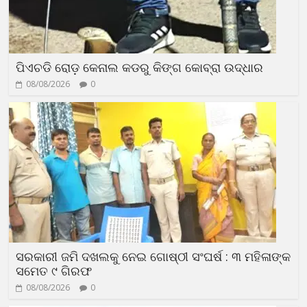
ପିଏଚଡି ରୋଡ଼ କେନାଲ କଡରୁ କିଙ୍ଗ କୋବ୍ରା ଉଦ୍ଧାର
08/08/2026
0
ସରକାରୀ ଜମି ଦଖଲକୁ ନେଇ ଗୋଷ୍ଠୀ ସଂଘର୍ଷ : ୩ ମହିଳାଙ୍କ
ସମେତ ୯ ଗିରଫ
08/08/2026
0