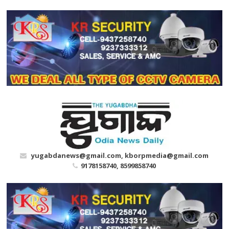
Skip
to
content
yugabdanews@gmail.com, kborpmedia@gmail.com
9178158740, 8599858740