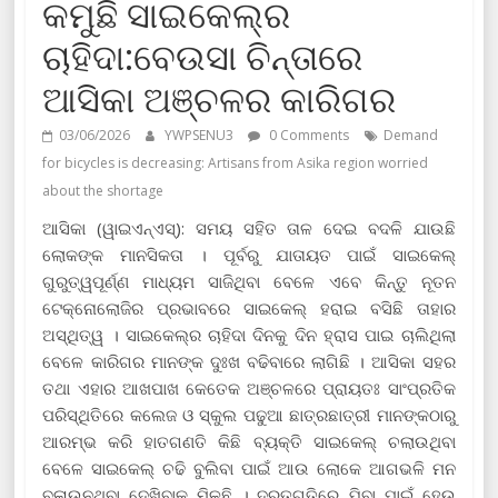
କମୁଛି ସାଇକେଲ୍‌ର
ଚାହିଦା:ବେଉସା ଚିନ୍ତାରେ
ଆସିକା ଅଞ୍ଚଳର କାରିଗର
03/06/2026
YWPSENU3
0 Comments
Demand
for bicycles is decreasing: Artisans from Asika region worried
about the shortage
ଆସିକା (ୱାଇଏନ୍‍ଏସ୍‍): ସମୟ ସହିତ ତାଳ ଦେଇ ବଦଳି ଯାଉଛି
ଲୋକଙ୍କ ମାନସିକତା । ପୂର୍ବରୁ ଯାତାୟତ ପାଇଁ ସାଇକେଲ୍
ଗୁରୁତ୍ୱପୂର୍ଣ୍ଣ ମାଧ୍ୟମ ସାଜିଥିବା ବେଳେ ଏବେ କିନ୍ତୁ ନୂତନ
ଟେକ୍ନୋଲୋଜିର ପ୍ରଭାବରେ ସାଇକେଲ୍ ହରାଇ ବସିଛି ତାହାର
ଅସ୍ଥିତ୍ୱ । ସାଇକେଲ୍‌ର ଚାହିଦା ଦିନକୁ ଦିନ ହ୍ରାସ ପାଇ ଚାଲିଥିଲା
ବେଳେ କାରିଗର ମାନଙ୍କ ଦୁଃଖ ବଢିବାରେ ଲାଗିଛି । ଆସିକା ସହର
ତଥା ଏହାର ଆଖପାଖ କେତେକ ଅଞ୍ଚଳରେ ପ୍ରାୟତଃ ସାଂପ୍ରତିକ
ପରିସ୍ଥିତିରେ କଲେଜ ଓ ସ୍କୁଲ ପଢୁଆ ଛାତ୍ରଛାତ୍ରୀ ମାନଙ୍କଠାରୁ
ଆରମ୍ଭ କରି ହାତଗଣତି କିଛି ବ୍ୟକ୍ତି ସାଇକେଲ୍ ଚଲାଉଥିବା
ବେଳେ ସାଇକେଲ୍ ଚଢି ବୁଲିବା ପାଇଁ ଆଉ ଲୋକେ ଆଗଭଳି ମନ
ବଳାଉନଥିବା ଦେଖିବାକୁ ମିଳୁଛି । ଦ୍ରୁତଗତିରେ ଯିବା ପାଇଁ ହେଉ