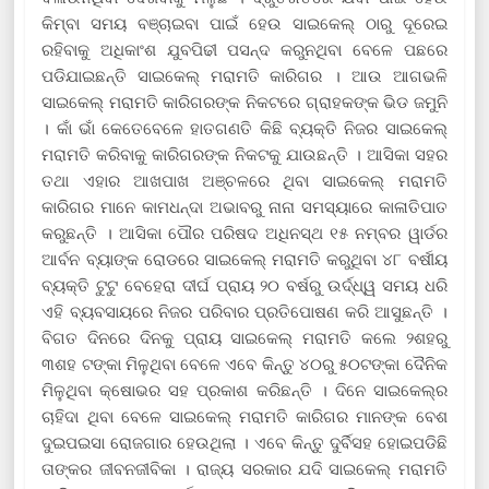
କିମ୍ବା ସମୟ ବଞ୍ଚାଇବା ପାଇଁ ହେଉ ସାଇକେଲ୍ ଠାରୁ ଦୂରେଇ
ରହିବାକୁ ଅଧିକାଂଶ ଯୁବପିଢୀ ପସନ୍ଦ କରୁନଥିବା ବେଳେ ପଛରେ
ପଡିଯାଇଛନ୍ତି ସାଇକେଲ୍ ମରାମତି କାରିଗର । ଆଉ ଆଗଭଳି
ସାଇକେଲ୍ ମରାମତି କାରିଗରଙ୍କ ନିକଟରେ ଗ୍ରାହକଙ୍କ ଭିଡ ଜମୁନି
। କାଁ ଭାଁ କେତେବେଳେ ହାତଗଣତି କିଛି ବ୍ୟକ୍ତି ନିଜର ସାଇକେଲ୍
ମରାମତି କରିବାକୁ କାରିଗରଙ୍କ ନିକଟକୁ ଯାଉଛନ୍ତି । ଆସିକା ସହର
ତଥା ଏହାର ଆଖପାଖ ଅଞ୍ଚଳରେ ଥିବା ସାଇକେଲ୍ ମରାମତି
କାରିଗର ମାନେ କାମଧନ୍ଦା ଅଭାବରୁ ନାନା ସମସ୍ୟାରେ କାଳାତିପାତ
କରୁଛନ୍ତି । ଆସିକା ପୌର ପରିଷଦ ଅଧିନସ୍ଥ ୧୫ ନମ୍ବର ୱାର୍ଡର
ଆର୍ବନ ବ୍ୟାଙ୍କ ରୋଡରେ ସାଇକେଲ୍ ମରାମତି କରୁଥିବା ୪୮ ବର୍ଷୀୟ
ବ୍ୟକ୍ତି ଟୁଟୁ ବେହେରା ଦୀର୍ଘ ପ୍ରାୟ ୨୦ ବର୍ଷରୁ ଉର୍ଦ୍ଧ୍ୱ ସମୟ ଧରି
ଏହି ବ୍ୟବସାୟରେ ନିଜର ପରିବାର ପ୍ରତିପୋଷଣ କରି ଆସୁଛନ୍ତି ।
ବିଗତ ଦିନରେ ଦିନକୁ ପ୍ରାୟ ସାଇକେଲ୍ ମରାମତି କଲେ ୨ଶହରୁ
୩ଶହ ଟଙ୍କା ମିଳୁଥିବା ବେଳେ ଏବେ କିନ୍ତୁ ୪୦ରୁ ୫୦ଟଙ୍କା ଦୈନିକ
ମିଳୁଥିବା କ୍ଷୋଭର ସହ ପ୍ରକାଶ କରିଛନ୍ତି । ଦିନେ ସାଇକେଲ୍‌ର
ଚାହିଦା ଥିବା ବେଳେ ସାଇକେଲ୍ ମରାମତି କାରିଗର ମାନଙ୍କ ବେଶ
ଦୁଇପଇସା ରୋଜଗାର ହେଉଥିଲା । ଏବେ କିନ୍ତୁ ଦୁର୍ବିସହ ହୋଇପଡିଛି
ତାଙ୍କର ଜୀବନଜୀବିକା । ରାଜ୍ୟ ସରକାର ଯଦି ସାଇକେଲ୍ ମରାମତି