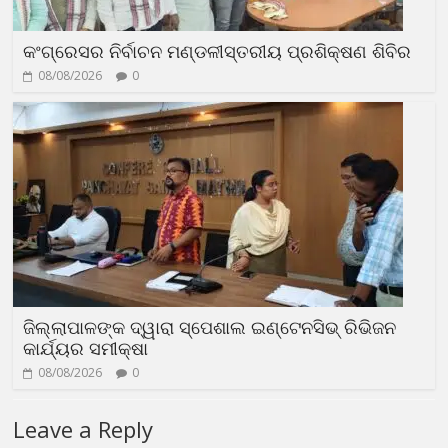
କଂଗ୍ରେସର ନିର୍ବାଚନ ମଣ୍ଡଳୀସ୍ତରୀୟ ପ୍ରଶିକ୍ଷଣ ଶିବିର
08/08/2026
0
ଜିଲ୍ଲାପାଳଙ୍କ ଦ୍ୱାରା ସ୍ପେଶାଲ ଇଣ୍ଟେନସିଭ୍ ରିଭିଜନ
କାର୍ଯ୍ୟର ସମୀକ୍ଷା
08/08/2026
0
Leave a Reply