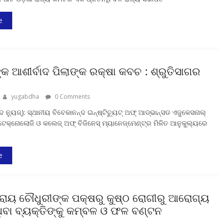
e
ଙ୍କ ଆଶୀର୍ବାଦ ପିଲାଙ୍କ ରକ୍ଷା କବଚ : ଶ୍ରୁତିସାଗର
yugabdha
0 Comments
ବ୍ଦ ନ୍ୟୁଜ୍‍): ସ୍ଥାନୀୟ ବିବେକାନନ୍ଦ ଇନ୍ଷ୍ଟିଚ୍ୟୁଟ୍ ଅଫ୍ ଆଡ୍ଭାନ୍ସଡ ଏଜୁକେସନାଲ୍
୍ ଟେକ୍ନୋଲୋଜି ଓ କଲେଜ୍ ଅଫ୍ ବିଜିନେସ୍ ମ୍ୟାନେଜ୍ମେଣ୍ଟ୍ର ମିଳିତ ଆନୁକୁଲ୍ୟରେ
e
 ରାୟ ଚୌଧୁରୀଙ୍କ ପକ୍ଷରୁ କୁଷ୍ଠ ରୋଗୀରୁ ଆରୋଗ୍ୟ
ିବା ବ୍ୟକ୍ତିଙ୍କୁ କମ୍ବଳ ଓ ଫଳ ବଣ୍ଟନ