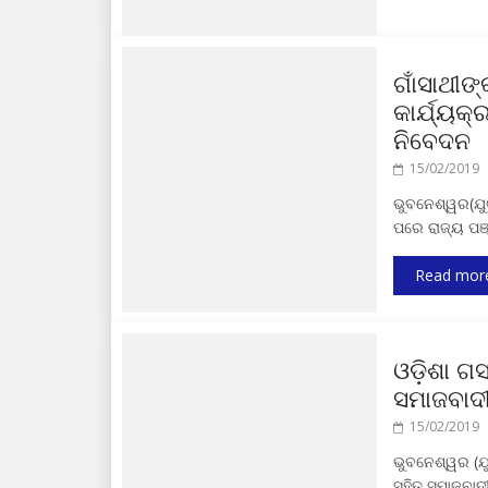
ଗାଁସାଥୀଙ୍
କାର୍ଯ୍ୟକ
ନିବେଦନ
15/02/2019
ଭୁବନେଶ୍ୱର(ଯୁଗା
ପରେ ରାଜ୍ୟ ପଞ
Read mor
ଓଡ଼ିଶା ଗସ
ସମାଜବାଦୀ
15/02/2019
ଭୁବନେଶ୍ୱର (ଯୁଗ
ସହିତ ସମାଜବାଦୀ 