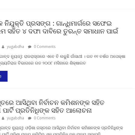
କ ନିିଯୁକ୍ତି ପ୍ରସଙ୍ଗ : ଗାନ୍ଧିମାର୍ଗରେ ସଫେଇ
୍ରମ ସହିତ ୪ ଦଫା ଦାବିରେ ତୁରନ୍ତ ସମାଧାନ ପାଇଁ
yugabdha
0 Comments
ବ୍ଦ ନ୍ୟୁଜ୍‍): ରାଜରାସ୍ତାରେ ଏବେ ବି ଲଢୁଛି ଗାଁସାଥୀ । ଗତ ୧୧ ବର୍ଷର ଅପେକ୍ଷା
୍ଚାୟତିରାଜ ବିଭାଗରେ ଗତ ୨୦୦୮ ମସିହାରେ ଶିକ୍ଷାଗତ
e
୍ତରେ ଆସିଥିବା ନିର୍ବାଚନ କମିଶନଙ୍କ ସହିତ
 ପାର୍ଟି ପ୍ରତିନିଧିଙ୍କ ସହିତ ଆଲୋଚନା
yugabdha
0 Comments
ାବ୍ଦ ନ୍ୟୁଜ୍‍): ଓଡ଼ିଶା ଗସ୍ତରେ ଆସିଥିବା ନିର୍ବାଚନ କମିଶନଙ୍କ ପ୍ରତିନିଧିଙ୍କ
ପାର୍ଟି ଓଡ଼ିଶା ରାଜ୍ୟ କମିଟିର ଏକ ପ୍ରତିନିଧି ଦଳ ରାଜ୍ୟ ସଭାପତି