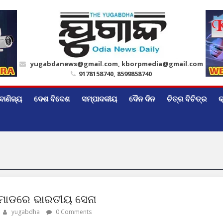
yugabdanews@gmail.com, kborpmedia@gmail.com
9178158740, 8599858740
ବାଣିଜ୍ୟ
ଦେଶ ବିଦେଶ
ସମ୍ପାଦକୀୟ
ଦୈନ ଦିନ
ଚିତ୍ର ବିଚିତ୍ର
କ
ୋଡରେ ଭାରତୀୟ ସେନା
yugabdha
0 Comments