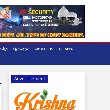
୍ରୀଡ଼ା
ସ୍ୱତନ୍ତ୍ର
ABOUT US
E-PAPERS
Advertisement