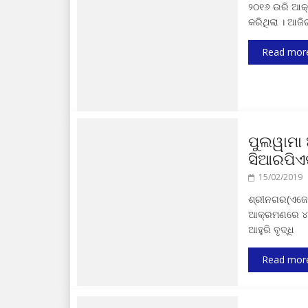
୨ଠ୧୬ ଉରି ଆକ୍ର
କରିଥିଲା । ଆଜ
Read mor
ପୁଲୱାମା
ସିଆରପିଏଫ
15/02/2019
ଶ୍ରୀନଗର(ଏଜେନ
ଆକ୍ରମଣରେ ୪୪ 
ଆହୁରି ବୃଦ୍ଧି
Read mor