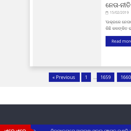
ନେତା-ନୀତି
15/02/2019
‘ଉକ୍ରଳେ ନେତାଙ
କିଛି କଳଙ୍କିତ 
Read mor
« Previous
1
…
1659
1660