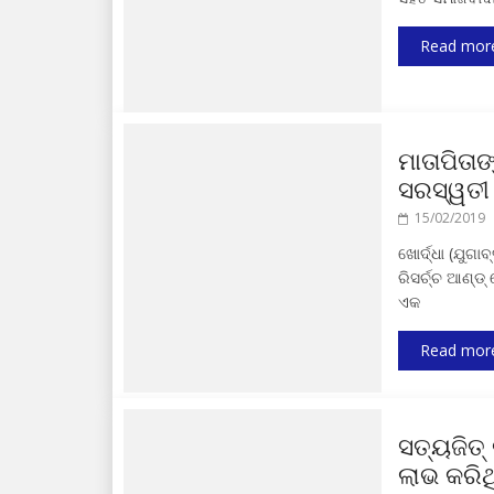
Read mor
ମାତାପିତା
ସରସ୍ୱତୀ
15/02/2019
ଖୋର୍ଦ୍ଧା (ଯୁଗା
ରିସର୍ଚ୍ଚ ଆଣ୍ଡ
ଏକ
Read mor
ସତ୍ୟଜିତ୍
ଲାଭ କରିଥ