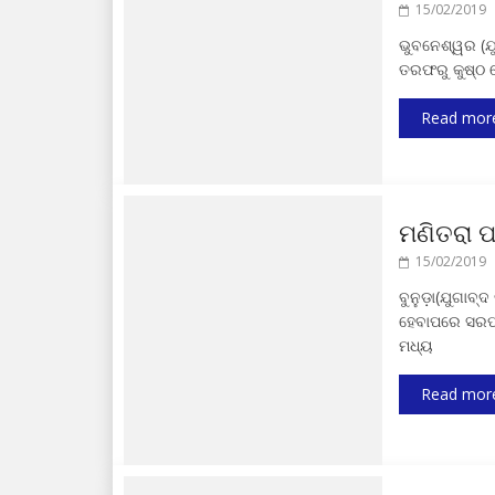
15/02/2019
ଭୁବନେଶ୍ୱର (ଯୁଗ
ତରଫରୁ କୁଷ୍ଠ 
Read mor
ମଣିତରା 
15/02/2019
ବୁନୁଡ଼ା(ଯୁଗାବ୍
ହେବାପରେ ସରପଞ
ମଧ୍ୟ
Read mor