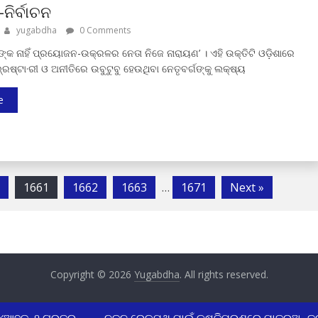
-ନିର୍ବାଚନ
yugabdha
0 Comments
୍କ ନାହିଁ ପ୍ରୟୋଜନ-ଉକ୍ରଳର ନେତା ନିଜେ ନାରାୟଣ’ । ଏହି ଉକ୍ତିଟି ଓଡ଼ିଶାରେ
ଭ୍ରଷ୍ଟା·ରୀ ଓ ଅନୀତିରେ ଉବୁଟୁବୁ ହେଉଥିବା ନେତୃବର୍ଗଙ୍କୁ ଲକ୍ଷ୍ୟ
e
1661
1662
1663
…
1671
Next »
Copyright © 2026
Yugabdha
. All rights reserved.