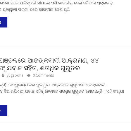
ମଣ ପରେ ପାକିସ୍ତାନୀ ସୀମାରେ ପଶି ଭାରତୀୟ ସେନା ସର୍ଜିକାଲ ଷ୍ଟ୍ରାଇକ୍
ିର ପୁଲୱାମା ଘଟଣା ପରେ ଭାରତୀୟ ସେନା ପୁଣି
e
 ଅଞ୍ଚଳରେ ଆତଙ୍କବାଦୀ ଆକ୍ରମଣ, ୪୪
୍‍ ଯବାନ ସହିତ, ଶତାଧିକ ଗୁରୁତର
yugabdha
0 Comments
୍ସି): ଜାମ୍ମୁକାଶ୍ମୀରର ପୁଲୱାମା ଅଞ୍ଚଳରେ ଗୁରୁବାର ଆତଙ୍କବାଦୀ
ସିଆରପିଏଫ୍ ଯବାନ ସହିଦ୍ ହେବାସହ ଶତାଧିକ ଗୁରୁତର ହୋଇଛନ୍ତି । ଏହି ସଂଖ୍ୟା
e