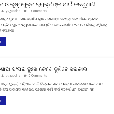
ତ ଓ କୁଷ୍ଠମୁକ୍ତ ବ୍ୟକ୍ତିଙ୍କ ପାଇଁ ଜନଶୁଣାଣି
yugabdha
0 Comments
ାବ୍ଦ ନ୍ୟୁଜ୍‍): ଭାରତବର୍ଷର କୁଷ୍ଠରୋଗୀଙ୍କ ସମସ୍ୟା ସମ୍ପର୍କରେ ପ୍ରଥମ
୍ଧ ମନ୍ଦିର ଭୁବନେଶ୍ୱରଠାରେ ଆୟୋଜିତ ହୋଇଯାଇଛି । ୨୦୦୬ ମସିହାରୁ ଓଡ଼ିଶାକୁ
୍ତ ଘୋଷଣା
e
ଶୋଦା ସଂଘର ଦୁଃଖ କେବେ ବୁଝିବେ ସରକାର
yugabdha
0 Comments
ାବ୍ଦ ନ୍ୟୁଜ୍‍): ଓଡ଼ିଶାର ୧୫ଟି ଜିଲ୍ଲାର ସଦର ମହକୁମା ଡ଼ାକ୍ତରଖାନାରେ ୨୦୦୮
୍ତି ଦିଆଯାଇଥିବା ୧୫୬ଜଣ ଯଶୋଦା କର୍ମୀ ଦୀର୍ଘ ୧୦ବର୍ଷ ଧରି ନିଷ୍ଠାର ସହ
e