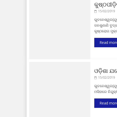
କୁଷ୍ଠପୀଡ଼ି
15/02/2019
ଭୁବନେଶ୍ୱର(ଯୁଗ
ଜନଶୁଣାଣି ବୁଦ
କୁଷ୍ଠରୋଗ ମୁକ
Read mor
ଓଡ଼ିଶା ଯ
15/02/2019
ଭୁବନେଶ୍ୱର(ଯୁଗ
ମସିହାରେ ନିଯୁକ
Read mor