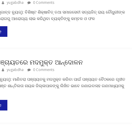
yugabdha
0 Comments
ାବ୍ଦ ନ୍ୟୁଜ୍‍): ବିଶିଷ୍ଟ ଶିକ୍ଷାବିତ୍ ତଥା ସମାଜସେବୀ ସତ୍ୟଜିତ୍ ରାୟ ଚୌଧୁରୀଙ୍କ
ରୋଗରୁ ଆରୋଗ୍ୟ ଲାଭ କରିଥିବା ବ୍ୟକ୍ତିଙ୍କୁ କମ୍ବଳ ଓ ଫଳ
e
ପଞ୍ଚାୟତରେ ମଦମୁକ୍ତ ଆନ୍ଦୋଳନ
yugabdha
0 Comments
ଦ ନ୍ୟୁଜ୍‍): ମାଣିତରା ପଞ୍ଚାୟତକୁ ମଦମୁକ୍ତ କରିବା ପାଇଁ ପଞ୍ଚାୟତ ବୈଠକରେ ଗୃହୀତ
୍ଚ ଶାନ୍ତିଲତା ନାୟକ ଜିଲ୍ଳାପାଳଙ୍କୁ ଲିଖିତ ଭାବେ ଜଣାଇବାସହ ଗଣମାଧ୍ୟମକୁ
e