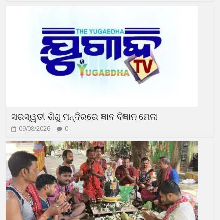
ସରସ୍ୱତୀ ଶିଶୁ ମନ୍ଦିରରେ ଜ୍ଞାନ ବିଜ୍ଞାନ ମେଳା
09/08/2026
0