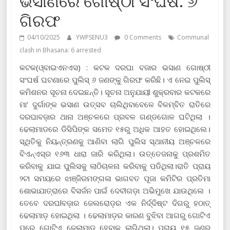
ଭସାଣରେ ଗୋଷ୍ଠୀ ସଂଘର୍ଷ: ୬
ଗିରଫ
04/10/2025
YWPSENU3
0 Comments
Communal
clash in Bhasana: 6 arrested
କଟକ(ଓ୍ବାଇଏନଏସ) : କଟକ ଦରଘା ବଜାର ଭସାଣ ଗୋଷ୍ଠୀ
ସଂଘର୍ଷ ଘଟଣାରେ ପୁଲିସ୍‌ ୬ ଜଣଙ୍କୁ ଗିରଫ କରିଛି। ଏ ନେଇ ପୁଲିସ୍‌
କମିଶନର ସୂଚନା ଦେଇଛନ୍ତି। ସୂଚନା ଅନୁଯାୟୀ ଶୁକ୍ରବାର କଟକରେ
ମା’ ଦୁର୍ଗାଙ୍କ ଭସାଣ ଉତ୍ସବ ଚାଲିଥିବାବେଳେ ବିଳମ୍ବିତ ରାତିରେ
ଦରଘାବଜ଼ାର ଥାନା ଅଞ୍ଚଳରେ ପ୍ରବଳ ଗଣ୍ଡଗୋଳ ଘଟିଥିଲା ।
ଢେଲାମାଡରେ ଡିସିପିଙ୍କ ସମେତ ୧୫ରୁ ଅଧିକ ଆହତ ହୋଇଥିଲେ।
ସ୍ଥିତିକୁ ନିୟନ୍ତ୍ରଣକୁ ଆଣିବା ଲାଗି ପୁଲିସ ସ୍ଥାନୀୟ ଅଞ୍ଚଳରେ
ବିଏନ୍‌ଏସ୍‌ର ୧୬୩ ଧାରା ଜାରି କରିଥିଲା। ଉତ୍ତେଜନାକୁ ପ୍ରଶମିତ
କରିବାକୁ ଯାଇ ପୁଲିସକୁ ଲାଠିଚାଳନା କରିବାକୁ ପଡିଥିଲା।ରାତି ପ୍ରାୟ
୨ଟା ସମୟରେ ଝାଞ୍ଜିରମଙ୍ଗଳା ଭାଗବତ ପୂଜା କମିଟିର ପ୍ରତିମା
ଶୋଭାଯାତ୍ରାରେ ବିସର୍ଜନ ପାଇଁ ଦେବୀଗଡ଼ା ଅଭିମୁଖେ ଯାଉଥିଲେ ।
ତେବେ ଦରଘlବଜ଼ାର ଜେଲରୋଡ଼ର ଏକ ନିର୍ଦ୍ଦିଷ୍ଟ ଦିଗରୁ ହଠାତ୍‌
ଢେଲାମାଡ଼ ହୋଇଥିଲା । ଢେଲାମାଡ଼ର କାରଣ ବୁଝିବା ଆଗରୁ ଗୋଟିଏ
ପରେ ଗୋଟିଏ ଢେଲାମାଡ଼ ହେବାକୁ ଲାଗିଥିଲା। ପ୍ରାୟ ୧୫ ଜଣରୁ