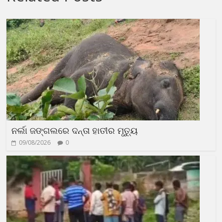
ନର୍ଲା ଜଙ୍ଗଲରେ ଦନ୍ତା ହାତୀର ମୃତ୍ୟୁ
09/08/2026
0