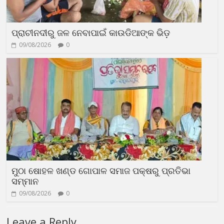
ପ୍ରାଚୀନଦୀରୁ ଜଳ ନେବାପାଇଁ କାଉଡିଆଙ୍କ ଭିଡ଼
09/08/2026
0
ମୁଠା ଷୋହଳ ଖଣ୍ଡ ଗୋପାଳ ସମାଜ ପକ୍ଷରୁ ପ୍ରତିଭା
ସମ୍ମାନ
09/08/2026
0
Leave a Reply