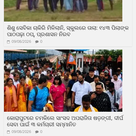
ଶିଶୁ ସେବିକା ଚାକିରି ମିଳିଲାନି, ସ୍କୁଲରେ ତାଲା: ୧୪୩ ପିଲାଙ୍କ
ପାଠପଢ଼ା ଠପ୍, ପ୍ରଶାସନ ନିରବ
09/08/2026
0
କୋରାପୁଟରେ ଚମକିଲେ ସାଂସଦ ଅପରାଜିତା ଷଡ଼ଙ୍ଗୀ, ଦୀର୍ଘ
ସେବା ପାଇଁ ୩ କର୍ମଚାରୀ ସମ୍ମାନିତ
09/08/2026
0