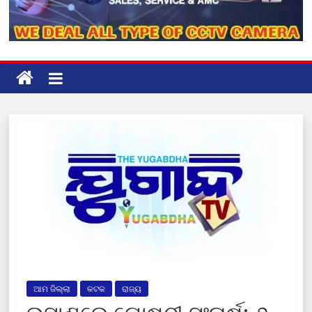
ଆମ ଜିଲ୍ଲା
କଟକ
ରାଜ୍ୟ