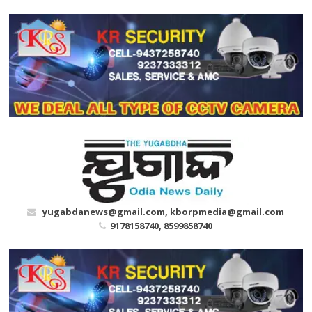
Skip
to
content
yugabdanews@gmail.com, kborpmedia@gmail.com
9178158740, 8599858740