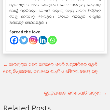
ଅଧିକ ଏଥିରେ ଆହତ ହୋଇଥିଲେ। ତେବେ ଆରମ୍ଭରୁ ଢେଲାମାଡ଼
ଯୋଗୁଁ ପ୍ରତିପକ୍ଷ ଗୋଷ୍ଠୀ ପକ୍ଷରୁ ମଧ୍ୟ ପାଲଟା ନିର୍ଦ୍ଦିଷ୍ଟ
ଦିଗକୁ ଢେଲାମାଡ଼ ହୋଇଥିଲା। ଫଳରେ ପରିସ୍ଥିତି ସଂପୂର୍ଣ୍ଣ
ଅଣାୟତ୍ତ ହୋଇପଡିଥିଲା ।
Spread the love
←
ଭାଇଚାରାର ସହର କଟକରେ ଏପରି ଅପ୍ରୀତିକର ସ୍ଥିତି
ବେଶ୍ ଚିନ୍ତାଜନକ, ସମାଜରେ ଶାନ୍ତି ଓ ମୈତ୍ରୀ ବଜାୟ ରହୁ
କୁରାଢ଼ିଘସାରେ ରାବଣପୋଡି ଉତ୍ସବ
→
Related Posts