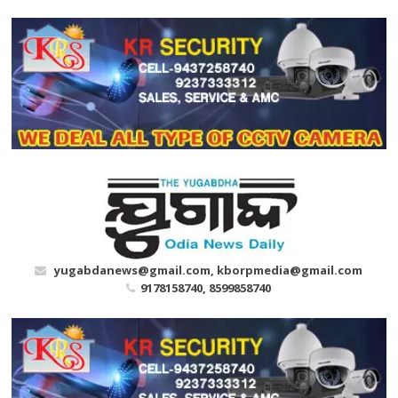
Skip
to
content
yugabdanews@gmail.com, kborpmedia@gmail.com
9178158740, 8599858740