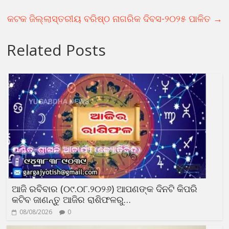
କଟକ ଜିଲ୍ଲାସ୍ତରୀୟ ବରିଷ୍ଠ ନାଗରିକ ଦିବସ-୨୦୨୫ ପାଳିତ
→
Related Posts
ଆଜି ରବିବାର (୦୯.୦୮.୨୦୨୬) ଆପଣଙ୍କ ଦିନଟି କିପରି
କଟିବ ଜାଣନ୍ତୁ ଆଜିର ରାଶିଫଳରୁ…
08/08/2026
0