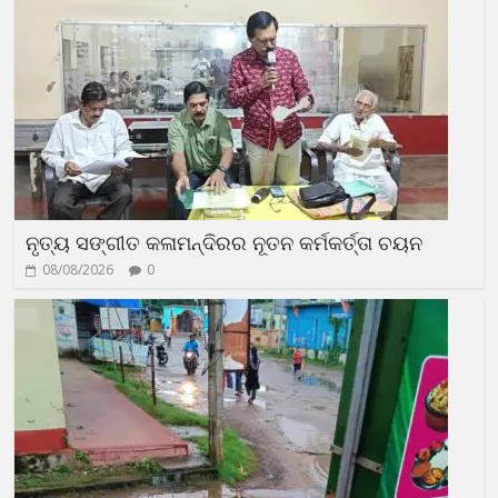
ନୃତ୍ୟ ସଙ୍ଗୀତ କଳାମନ୍ଦିରର ନୂତନ କର୍ମକର୍ତ୍ତା ଚୟନ
08/08/2026
0