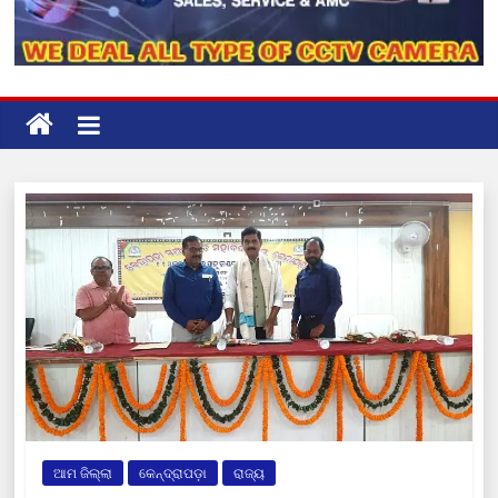
ଆମ ଜିଲ୍ଲା
କେନ୍ଦ୍ରାପଡ଼ା
ରାଜ୍ୟ