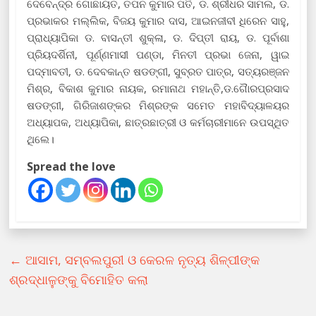
ଦେବେନ୍ଦ୍ର ଗୋଛାୟତ, ତପନ କୁମାର ପତି, ଡ. ଶ୍ରୀଧର ସାମଲ, ଡ.
ପ୍ରଭାକର ମଲ୍ଲିକ, ବିଜୟ କୁମାର ଦାସ, ଆଇନଜୀବୀ ଧିରେନ ସାହୁ,
ପ୍ରାଧ୍ୟାପିକା ଡ. ବାସନ୍ତୀ ଶୁକ୍ଳା, ଡ. ଦିପ୍ତୀ ରାୟ, ଡ. ପୂର୍ବାଶା
ପ୍ରିୟଦର୍ଶିନୀ, ପୂର୍ଣ୍ଣମାସୀ ପଣ୍ଡା, ମିନତୀ ପ୍ରଭା ଜେନା, ୱାଇ
ପଦ୍ମାବତୀ, ଡ. ଦେବକାନ୍ତ ଷଡଙ୍ଗୀ, ସୁବ୍ରତ ପାତ୍ର, ସତ୍ୟରଞ୍ଜନ
ମିଶ୍ର, ବିକାଶ କୁମାର ନାୟକ, ରମାନାଥ ମହାନ୍ତି,ଡ.ଗୈାରପ୍ରସାଦ
ଷଡଙ୍ଗୀ, ଗିରିଜାଶଙ୍କର ମିଶ୍ରଙ୍କ ସମେତ ମହାବିଦ୍ୟାଳୟର
ଅଧ୍ୟାପକ, ଅଧ୍ୟାପିକା, ଛାତ୍ରଛାତ୍ରୀ ଓ କର୍ମଚାରୀମାନେ ଉପସ୍ଥିତ
ଥିଲେ।
Spread the love
←
ଆସାମ, ସମ୍ବଲପୁରୀ ଓ କେରଳ ନୃତ୍ୟ ଶିଳ୍ପୀଙ୍କ
ଶ୍ରଦ୍ଧାଳୁଙ୍କୁ ବିମୋହିତ କଲା