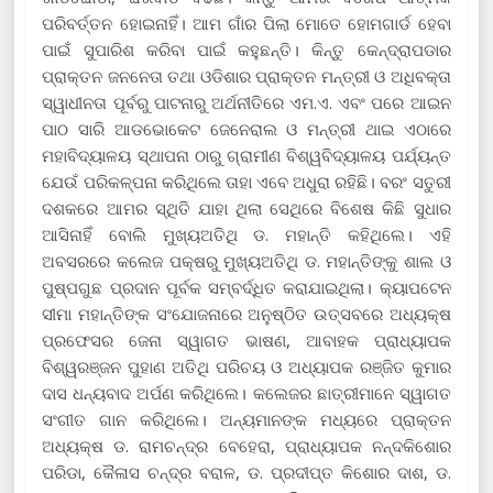
ପରିବର୍ତ୍ତନ ହୋଇନାହିଁ। ଆମ ଗାଁର ପିଲା ମୋତେ ହୋମଗାର୍ଡ ହେବା
ପାଇଁ ସୁପାରିଶ କରିବା ପାଇଁ କହୁଛନ୍ତି। କିନ୍ତୁ କେନ୍ଦ୍ରାପଡାର
ପ୍ରାକ୍ତନ ଜନନେତା ତଥା ଓଡିଶାର ପ୍ରାକ୍ତନ ମନ୍ତ୍ରୀ ଓ ଅଧିବକ୍ତା
ସ୍ୱାଧୀନତା ପୂର୍ବରୁ ପାଟନାରୁ ଅର୍ଥନୀତିରେ ଏମ.ଏ. ଏବଂ ପରେ ଆଇନ
ପାଠ ସାରି ଆଡଭୋକେଟ ଜେନେରାଲ ଓ ମନ୍ତ୍ରୀ ଥାଇ ଏଠାରେ
ମହାବିଦ୍ୟାଳୟ ସ୍ଥାପନା ଠାରୁ ଗ୍ରାମୀଣ ବିଶ୍ୱବିଦ୍ୟାଳୟ ପର୍ଯ୍ୟନ୍ତ
ଯେଉଁ ପରିକଳ୍ପନା କରିଥିଲେ ତାହା ଏବେ ଅଧୁରା ରହିଛି। ବରଂ ସତୁରୀ
ଦଶକରେ ଆମର ସ୍ଥିତି ଯାହା ଥିଲା ସେଥିରେ ବିଶେଷ କିଛି ସୁଧାର
ଆସିନାହିଁ ବୋଲି ମୁଖ୍ୟଅତିଥି ଡ. ମହାନ୍ତି କହିଥିଲେ। ଏହି
ଅବସରରେ କଲେଜ ପକ୍ଷରୁ ମୁଖ୍ୟଅତିଥି ଡ. ମହାନ୍ତିଙ୍କୁ ଶାଲ ଓ
ପୁଷ୍ପଗୁଛ ପ୍ରଦାନ ପୂର୍ବକ ସମ୍ବର୍ଦ୍ଧିତ କରାଯାଇଥିଲା। କ୍ୟାପଟେନ
ସୀମା ମହାନ୍ତିଙ୍କ ସଂଯୋଜନାରେ ଅନୁଷ୍ଠିତ ଉତ୍ସବରେ ଅଧ୍ୟକ୍ଷ
ପ୍ରଫେସର ଜେନା ସ୍ୱାଗତ ଭାଷଣ, ଆବାହକ ପ୍ରାଧ୍ୟାପକ
ବିଶ୍ୱରଞ୍ଜନ ପୁହାଣ ଅତିଥି ପରିଚୟ ଓ ଅଧ୍ୟାପକ ରଞ୍ଜିତ କୁମାର
ଦାସ ଧନ୍ୟବାଦ ଅର୍ପଣ କରିଥିଲେ। କଲେଜର ଛାତ୍ରୀମାନେ ସ୍ୱାଗତ
ସଂଗୀତ ଗାନ କରିଥିଲେ। ଅନ୍ୟମାନଙ୍କ ମଧ୍ୟରେ ପ୍ରାକ୍ତନ
ଅଧ୍ୟକ୍ଷ ଡ. ରାମଚନ୍ଦ୍ର ବେହେରା, ପ୍ରାଧ୍ୟାପକ ନନ୍ଦକିଶୋର
ପରିଡା, କୈଳାସ ଚନ୍ଦ୍ର ବରାଳ, ଡ. ପ୍ରଦୀପ୍ତ କିଶୋର ଦାଶ, ଡ.