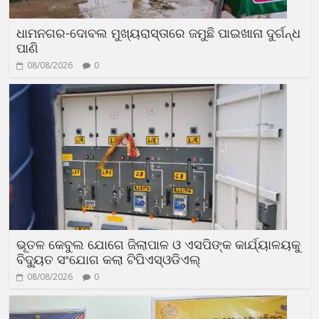
ଧାମନଗର-ଦୋବଲ ମୁଖ୍ୟରାସ୍ତାରେ ଜମୁଛି ପାଇଖାନା ଦୁର୍ଗନ୍ଧ
ପାଣି
08/08/2026
0
ଭୂତଳ କେବୁଲ ଯୋଗେ ଜିଲାପାଳ ଓ ଏସପିଙ୍କ କାର୍ଯ୍ୟାଳୟକୁ
ବିଦ୍ୟୁତ ସଂଯୋଗ କଲା ଟିପିଏସ୍ଓଡିଏଲ୍
08/08/2026
0