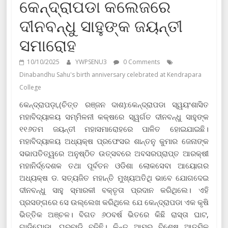
କେନ୍ଦ୍ରାପଡା କଲେଜରେ
ଦୀନବନ୍ଧୁ ସାହୁଙ୍କ ଜୟନ୍ତୀ
ସମାରୋହ
10/10/2025
YWPSENU3
0 Comments
Dinabandhu Sahu's birth anniversary celebrated at Kendrapara
College
କେନ୍ଦ୍ରାପଡ଼ା,(ଚିତ୍ତ ରଞ୍ଜନ ଦାଶ):କେନ୍ଦ୍ରାପଡା ସ୍ୱୟଂଶାସିତ
ମହାବିଦ୍ୟାଳୟ ସମ୍ମିଳନୀ କକ୍ଷରେ ସ୍ୱର୍ଗତ ଦୀନବନ୍ଧୁ ସାହୁଙ୍କ
୧୧୬ତମ ଜୟନ୍ତୀ ମହାସମାରୋହରେ ପାଳିତ ହୋଇଯାଇଛି।
ମହାବିଦ୍ୟାଳୟ ଅଧ୍ୟକ୍ଷ ପ୍ରଫେସର ଶାନ୍ତନୁ କୁମାର ଜେନାଙ୍କ
ସଭାପତିତ୍ୱରେ ଅନୁଷ୍ଠିତ ଉତ୍ସବରେ ଅବସରପ୍ରାପ୍ତ ଆରକ୍ଷୀ
ମହାନିର୍ଦ୍ଦେଶକ ତଥା ପୂର୍ବତନ ଓଡିଶା ଲୋକସେବା ଆୟୋଗର
ଅଧ୍ୟକ୍ଷ ଡ. ସତ୍ୟଜିତ ମହାନ୍ତି ମୁଖ୍ୟଅତିଥି ଭାବେ ଯୋଗଦେଇ
ଦୀନବନ୍ଧୁ ସାହୁ ସ୍ମାରକୀ ବକ୍ତୃତା ପ୍ରଦାନ କରିଥିଲେ। ଏହି
ପ୍ରସଙ୍ଗରେ ସେ ଉଲ୍ଲେଖ କରିଥିଲେ ଯେ କେନ୍ଦ୍ରାପଡା ଏକ କୃଷି
ଭିତ୍ତିକ ଅଞ୍ଚଳ। ବିଗତ ୬୦ବର୍ଷ ଭିତରେ କିଛି ରାସ୍ତା ଘାଟ,
ଗାଡିଘୋଡା, ଘରବାଡି ବଢିଛି। କିନ୍ତୁ ଆମର ବିଶେଷ ଆତ୍ମିକ