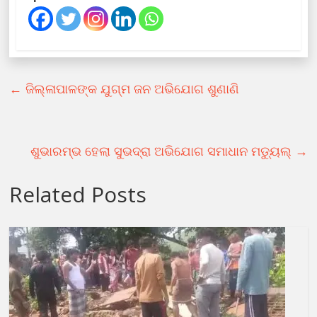
←
ଜିଲ୍ଳାପାଳଙ୍କ ଯୁଗ୍ମ ଜନ ଅଭିଯୋଗ ଶୁଣାଣି
ଶୁଭାରମ୍ଭ ହେଲା ସୁଭଦ୍ରା ଅଭିଯୋଗ ସମାଧାନ ମଡ୍ୟୁଲ୍‌
→
Related Posts