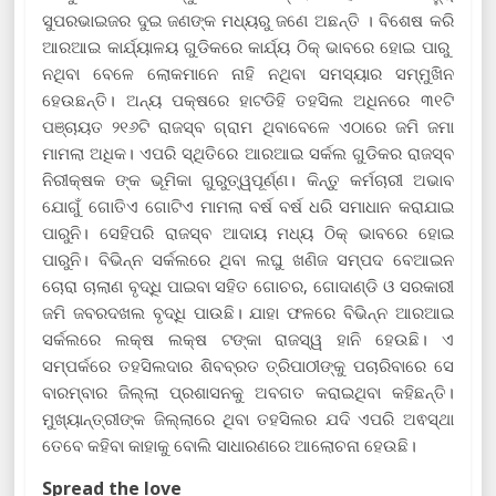
ସୁପରଭାଇଜର ଦୁଇ ଜଣଙ୍କ ମଧ୍ୟରୁ ଜଣେ ଅଛନ୍ତି । ବିଶେଷ କରି
ଆରଆଇ କାର୍ଯ୍ୟାଳୟ ଗୁଡିକରେ କାର୍ଯ୍ୟ ଠିକ୍ ଭାବରେ ହୋଇ ପାରୁ
ନଥିବା ବେଳେ ଲୋକମାନେ ନାହି ନଥିବା ସମସ୍ୟାର ସମ୍ମୁଖିନ
ହେଉଛନ୍ତି। ଅନ୍ୟ ପକ୍ଷରେ ହାଟଡିହି ତହସିଲ ଅଧିନରେ ୩୧ଟି
ପଞ୍ଚାୟତ ୨୧୬ଟି ରାଜସ୍ବ ଗ୍ରାମ ଥିବାବେଳେ ଏଠାରେ ଜମି ଜମା
ମାମଲା ଅଧିକ। ଏପରି ସ୍ଥିତିରେ ଆରଆଇ ସର୍କଲ ଗୁଡିକର ରାଜସ୍ବ
ନିରୀକ୍ଷକ ଙ୍କ ଭୂମିକା ଗୁରୁତ୍ୱପୂର୍ଣ୍ଣ। କିନ୍ତୁ କର୍ମଚାରୀ ଅଭାବ
ଯୋଗୁଁ ଗୋତିଏ ଗୋଟିଏ ମାମଲା ବର୍ଷ ବର୍ଷ ଧରି ସମାଧାନ କରାଯାଇ
ପାରୁନି। ସେହିପରି ରାଜସ୍ବ ଆଦାୟ ମଧ୍ୟ ଠିକ୍ ଭାବରେ ହୋଇ
ପାରୁନି। ବିଭିନ୍ନ ସର୍କଲରେ ଥିବା ଲଘୁ ଖଣିଜ ସମ୍ପଦ ବେଆଇନ
ଚୋରା ଚାଲାଣ ବୃଦ୍ଧି ପାଇବା ସହିତ ଗୋଚର, ଗୋଦାଣ୍ଡି ଓ ସରକାରୀ
ଜମି ଜବରଦଖଲ ବୃଦ୍ଧି ପାଉଛି। ଯାହା ଫଳରେ ବିଭିନ୍ନ ଆରଆଇ
ସର୍କଲରେ ଲକ୍ଷ ଲକ୍ଷ ଟଙ୍କା ରାଜସ୍ୱ ହାନି ହେଉଛି। ଏ
ସମ୍ପର୍କରେ ତହସିଲଦାର ଶିବବ୍ରତ ତ୍ରିପାଠୀଙ୍କୁ ପଚାରିବାରେ ସେ
ବାରମ୍ବାର ଜିଲ୍ଲା ପ୍ରଶାସନକୁ ଅବଗତ କରାଇଥିବା କହିଛନ୍ତି।
ମୁଖ୍ୟାନ୍ତ୍ରୀଙ୍କ ଜିଲ୍ଲାରେ ଥିବା ତହସିଲର ଯଦି ଏପରି ଅଵସ୍ଥା
ତେବେ କହିବା କାହାକୁ ବୋଲି ସାଧାରଣରେ ଆଲୋଚନା ହେଉଛି।
Spread the love