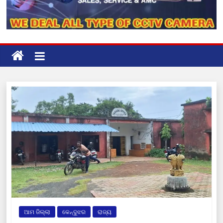
ଆମ ଜିଲ୍ଲା
କେନ୍ଦୁଝର
ରାଜ୍ୟ