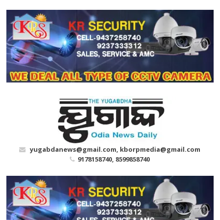
Skip
to
content
yugabdanews@gmail.com, kborpmedia@gmail.com
9178158740, 8599858740