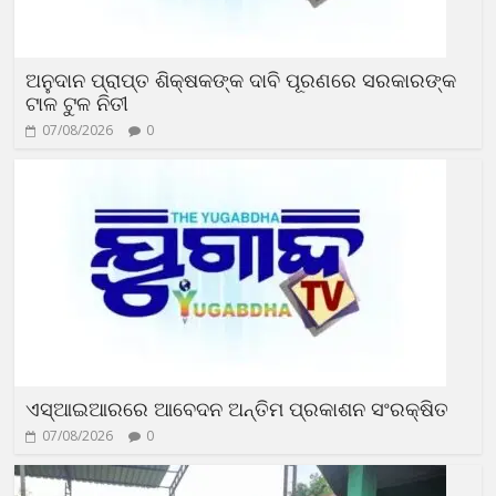
ଅନୁଦାନ ପ୍ରାପ୍ତ ଶିକ୍ଷକଙ୍କ ଦାବି ପୂରଣରେ ସରକାରଙ୍କ
ଟାଳ ଟୁଳ ନିତୀ
07/08/2026
0
ଏସ୍‌ଆଇଆରରେ ଆବେଦନ ଅନ୍ତିମ ପ୍ରକାଶନ ସଂରକ୍ଷିତ
07/08/2026
0