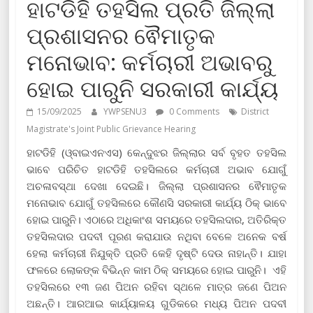
ହାଟଡିହି ତହସିଲ ପ୍ରତି ଜିଲ୍ଲା
ପ୍ରଶାସନର ଵୈମାତୃକ
ମନୋଭାବ: କର୍ମଚାରୀ ଅଭାବରୁ
ହୋଇ ପାରୁନି ସରକାରୀ କାର୍ଯ୍ୟ
15/09/2025
YWPSENU3
0 Comments
District
Magistrate's Joint Public Grievance Hearing
ହାଟଡିହି (ଓ୍ବାଇଏନଏସ) କେନ୍ଦୁଝର ଜିଲ୍ଲାର ସର୍ବ ବୃହତ ତହସିଲ
ଭାବେ ପରିଚିତ ହାଟଡିହି ତହସିଲରେ କର୍ମଚାରୀ ଅଭାବ ଯୋଗୁଁ
ଅଚଳାବସ୍ଥା ଦେଖା ଦେଇଛି। ଜିଲ୍ଲା ପ୍ରଶାସନର ଵୈମାତୃକ
ମନୋଭାବ ଯୋଗୁଁ ତହସିଲରେ କୌଣସି ସରକାରୀ କାର୍ଯ୍ୟ ଠିକ୍ ଭାବେ
ହୋଇ ପାରୁନି। ଏଠାରେ ଅଧିକାଂଶ ସମୟରେ ତହସିଲଦାର, ଅତିରିକ୍ତ
ତହସିଲଦାର ପଦବୀ ପୂରଣ କରାଯାଉ ନଥିବା ବେଳେ ଅନେକ ବର୍ଷ
ହେଲା କର୍ମଚାରୀ ନିଯୁକ୍ତି ପ୍ରତି କେହି ଦୃଷ୍ଟି ଦେଉ ନାହାନ୍ତି। ଯାହା
ଫଳରେ ଲୋକଙ୍କ ବିଭିନ୍ନ କାମ ଠିକ୍ ସମୟରେ ହୋଇ ପାରୁନି। ଏହି
ତହସିଲରେ ୧୩ ଜଣ ପିଅନ ରହିବା ସ୍ଥଳେ ମାତ୍ର ଜଣେ ପିଅନ
ଅଛନ୍ତି। ଆରଆଇ କାର୍ଯ୍ୟାଳୟ ଗୁଡିକରେ ମଧ୍ୟ ପିଅନ ପଦବୀ