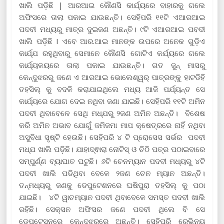
ଖାଲି ପଡ଼ିଛି | ଆରଆଇ କୌଣସି କାର୍ଯ୍ୟରେ ବାହାରକୁ ଗଲେ
ଅଫିସରେ ତାଲା ପକାଇ ଯାଉଛନ୍ତି। ସେହିପରି ୧୧ଟି ଏଆରଆଇ
ପଦବୀ ମଧ୍ୟରୁ ମାତ୍ର ଦୁଇଜଣ ଅଛନ୍ତି। ୯ଟି ଏଆରଆଇ ପବଦୀ
ଖାଲି ପଡ଼ିଛି I ଏବେ ଆର.ଆଇ ମାନଙ୍କ ଉପରେ ଅନେକ ଗୁଡ଼ିଏ
କାର୍ଯ୍ଯ ରହୁଥିବାରୁ ସେମାନେ କୌଣସି ଗୋଟିଏ କର୍ଯ୍ୟରେ ଗଲେ
କାର୍ଯ୍ୟଳୟରେ ତାଲା ପକାଇ ଯାଉଛନ୍ତି। ଗତ ଜୁନ୍ ମାସରୁ
କେନ୍ଦୁଝରରୁ ଜଣେ ଏ ଆରଆଇ ଭୋଲେଶ୍ୱର୍ ପାତ୍ରଙ୍କୁ ହାଟଡିହି
ତହସିଲ୍ କୁ ବଦଳି କରାଯାଇଥିଲେ ମଧ୍ୟ ଆଜି ପର୍ଯ୍ୟନ୍ତ ସେ
କାର୍ଯ୍ୟରେ ଯୋଗ ଦେଇ ନଥିବା ଜଣା ଯାଇଛି। ସେହିପରି ୧୧ଟି ଅମିନ
ପଦବୀ ଥିବାବେଳେ ସେଥି ମଧ୍ଯରୁ ୨ଜଣ ଅମିନ ଅଛନ୍ତି। ବିଶେଷ
କରି ଅମିନ ଅଭାବ ଯୋଗୁଁ ଜମିଜମା ମାପ କ୍ଷେତ୍ରରେ ନାହିଁ ନଥିବା
ଅସୁବିଧା ସୃଷ୍ଟି ହେଉଛି। ସେହିପରି ୪ ଟି ପ୍ରୋସେସ ସର୍ଭର ପଦବୀ
ମଧ୍ଯ ଖାଲି ପଡ଼ିଛି। ଯାହାଦ୍ଵାରା ନୋଟିସ୍ ଓ ଚିଠି ପତ୍ର ପଠାଇବାରେ
ସମ୍ପୁର୍ଣ୍ଣ ବ୍ୟାଘାତ ଘଟୁଛି। ୬ଟି ଚେନମ୍ୟାନ ପଦବୀ ମଧ୍ୟରୁ ୪ଟି
ପଦବୀ ଖାଲି ପଡିଥିବା ବେଳେ ୨ଜଣ ଚେନ ମ୍ୟାନ ଅଛନ୍ତି।
ତନ୍ମଧ୍ୟରୁ ଜଣକୁ ଡେପୁଟେଶନରେ ଘଷିପୁରା ତହସିଲ୍ କୁ ପଠା
ଯାଇଛି। ୪ଟି ୱାଚମ୍ୟାନ ପଦବୀ ଥିବାବେଳେ ସମସ୍ତ ପଦବୀ ଖାଲି
ରହିଛି। ସେକ୍ସନ ଅଫିସର ଜଣେ ପଦବୀ ଥିଲେ ବି ସେ
ଡେପୁଟେସନରେ କେନ୍ଦୁଝରରେ ଅଛନ୍ତି। ସେହିପରି ରେଭିନ୍ୟୁ