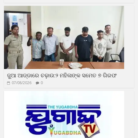
ଜୁଆ ଆଡ୍ଡାରେ ଚଢ଼ାଉ:୨ ମହିଳାଙ୍କ ସମେତ ୭ ଗିରଫ
07/08/2026
0