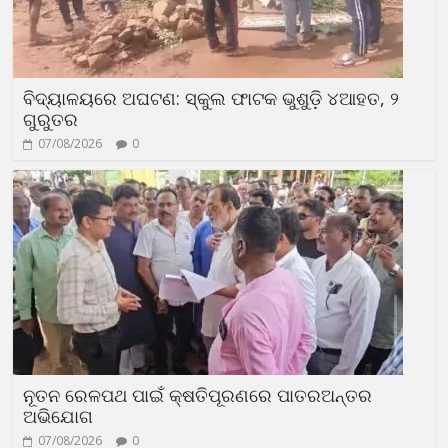
ବିଦ୍ୟାଳୟରେ ଅଘଟଣ: ସ୍କୁଲ ଫାଟକ ଭୁଶୁଡ଼ି ୪ଆହତ, ୨
ଗୁରୁତର
07/08/2026
0
ନୂତନ ରେଳପଥ ପାଇଁ କ୍ଷତିପୂରଣରେ ପାତରଅନ୍ତର
ଅଭିଯୋଗ
07/08/2026
0