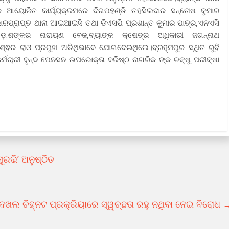
େ ଆୟୋଜିତ କାର୍ଯ୍ୟକ୍ରମରେ ଦିଗପହଣ୍ଡି ତହସିଲଦାର ସନ୍ତୋଷ କୁମାର
 ଭାରପ୍ରାପ୍ତ ଥାନା ଆଇଆଇସି ତଥା ଡିଏସପି ପ୍ରଶାନ୍ତ କୁମାର ପାତ୍ର,ଏନଏସି
 ଡ଼.ଶଙ୍କର ନାରାୟଣ ବେଜ,ବ୍ୟାଙ୍କ କ୍ଷେତ୍ର ଅଧିକାରୀ ଜଗନ୍ନାଥ
େଶ୍ଵର ରାଓ ପ୍ରମୁଖ ଅତିଥିଭାବେ ଯୋଗଦେଇଥିଲେ।ବ୍ରହ୍ମପୁର ସ୍ଥିତ ରୁବି
ର୍ମଚାରୀ ବୃନ୍ଦ ପେନସନ ଉପଭୋକ୍ତା ବରିଷ୍ଠ ନାଗରିକ ଙ୍କ ଚକ୍ଷୁ ପରୀକ୍ଷା
ରଭି’ ଅନୁଷ୍ଠିତ
ଖଲ ଚିହ୍ନଟ ପ୍ରକ୍ରିୟାରେ ସ୍ୱଚ୍ଛତା ରହୁ ନଥିବା ନେଇ ବିରୋଧ