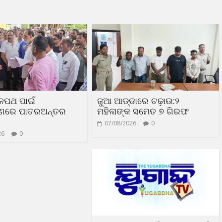
ଳପଥ ପାଇଁ
ଜୁଆ ଆଡ୍ଡାରେ ଚଢ଼ାଉ:୨
ରଣରେ ପାତରଅନ୍ତର
ମହିଳାଙ୍କ ସମେତ ୭ ଗିରଫ
07/08/2026
0
26
0