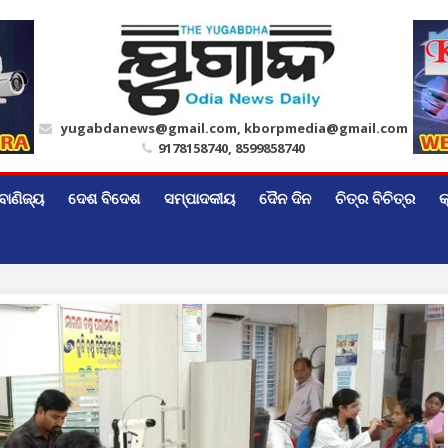
yugabdanews@gmail.com, kborpmedia@gmail.com
9178158740, 8599858740
ବାଣିଜ୍ୟ
ଦେଶ ବିଦେଶ
ସମ୍ପାଦକୀୟ
ଦୈନ ଦିନ
ଚିତ୍ର ବିଚିତ୍ର
କ