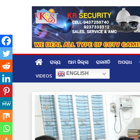
Skip
to
content
ରାଜ୍ୟ
ଆମ ଜିଲ୍ଲା
ରାଜନୀତି
ଅପରାଧ
ENGLISH
VIDEOS