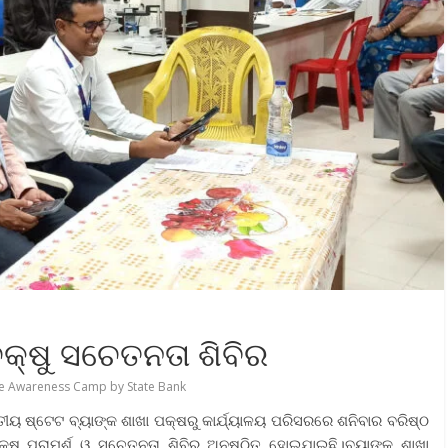
କ୍ଷୁ ସଚେତନତା ଶିବିର
e Awareness Camp by State Bank
ତୀୟ ଷ୍ଟେଟ ବ୍ୟାଙ୍କ ଶାଖା ପକ୍ଷରୁ କାର୍ଯ୍ୟାଳୟ ପରିସରରେ ଶନିବାର ବରିଷ୍ଠ
ଷୁ ପରାମର୍ଶ ଓ ସଚେତନତା ଶିବିର ଅନୁଷ୍ଠିତ ହୋଇଯାଇଛି।ବ୍ୟାଙ୍କ ଶାଖା