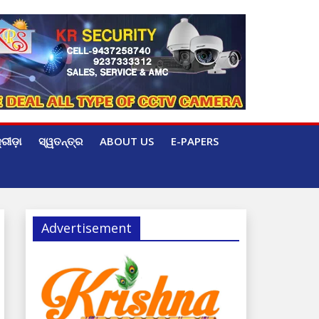
୍ରୀଡ଼ା
ସ୍ୱତନ୍ତ୍ର
ABOUT US
E-PAPERS
Advertisement