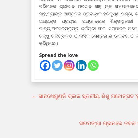
ପରିଚାଳକ ଶ୍ରୀପାଦ ପ୍ରସାଦ ସାହୁ ଙ୍କ ସଂଯୋଜନାର
ସାହୁ,ବ୍ୟାଙ୍କ ଆଞ୍ଚଳିକ ପ୍ରବନ୍ଧକ ହରିକୃଷ୍ଣ ପଣ୍ଡା,
ଅଧ୍ୟକ୍ଷ ପ୍ରଫୁଲ ପଣ୍ଡା,ବ୍ଲକ ଶିକ୍ଷାଧିକାରୀ
ପାତ୍ର,ଅବସରପ୍ରାପ୍ତ କର୍ମଚାରୀ ସଂଘ ସମ୍ପାଦକ ନାଗ
ଚକ୍ଷୁ ଚିକିତ୍ସାଳୟ ଓ ଲାସିକ ସେଣ୍ଟର ର ଡାକ୍ତର ଓ କ
କରିଥିଲେ।
Spread the love
←
ସାନଖେମୁଣ୍ଡି ବ୍ଲକ ସ୍ତରୀୟ ଶିଶୁ ମହୋତ୍ସବ ‘ସୁ
ସରମଙ୍ଗା ଗ୍ରାମରେ ଜବର ଦ