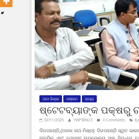
ଆମ ଜିଲ୍ଲା
ଗଞ୍ଜାମ
ରାଜ୍ୟ
ଷ୍ଟେଟବ୍ୟାଙ୍କ ପକ୍ଷରୁ ଚ
02/11/2025
YWPSENU3
0 Comments
Ey
ଦିଗପହଣ୍ଡି,(ଅଳକ ନାଥ ମିଶ୍ର): ଦିଗପହଣ୍ଡି ସ୍ଥିତ ଭାର
ନାଗରିକ ଏବଂ ପେନସନ ଉପଭୋକ୍ତା ଙ୍କ ନିମନ୍ତେ ଚକ୍