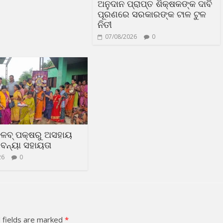
ଅନୁଦାନ ପ୍ରାପ୍ତ ଶିକ୍ଷକଙ୍କ ଦାବି
ପୂରଣରେ ସରକାରଙ୍କ ଟାଳ ଟୁଳ
ନିତୀ
07/08/2026
0
୍ଳବ୍ ପକ୍ଷରୁ ଅସହାୟ
ବନ୍ୟା ସହାୟତା
26
0
 fields are marked
*