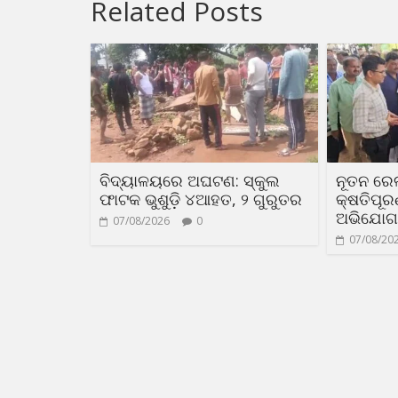
Related Posts
ବିଦ୍ୟାଳୟରେ ଅଘଟଣ: ସ୍କୁଲ
ନୂତନ ରେ
ଫାଟକ ଭୁଶୁଡ଼ି ୪ଆହତ, ୨ ଗୁରୁତର
କ୍ଷତିପୂ
ଅଭିଯୋଗ
07/08/2026
0
07/08/20