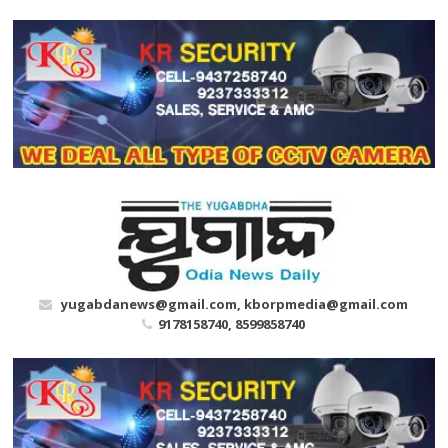
Skip
to
content
yugabdanews@gmail.com, kborpmedia@gmail.com
9178158740, 8599858740