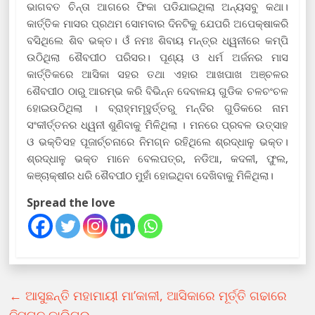
ଭାଗବତ ଚିନ୍ତା ଆଗରେ ଫିକା ପଡିଯାଇଥିଲା ଅନ୍ୟସବୁ କଥା।
କାର୍ତ୍ତିକ ମାସର ପ୍ରଥମ ସୋମବାର ଦିନଟିକୁ ଯେପରି ଅପେକ୍ଷାକରି
ବସିଥିଲେ ଶିବ ଭକ୍ତ। ଓଁ ନମଃ ଶିବାୟ ମନ୍ତ୍ର ଧ୍ୱନୀରେ କମ୍ପି
ଉଠିଥିଲା ଶୈବପୀଠ ପରିସର। ପୂଣ୍ୟ ଓ ଧର୍ମ ଅର୍ଜନର ମାସ
କାର୍ତ୍ତିକରେ ଆସିକା ସହର ତଥା ଏହାର ଆଖପାଖ ଅଞ୍ଚଳର
ଶୈବପୀଠ ଠାରୁ ଆରମ୍ଭ କରି ବିଭିନ୍ନ ଦେବାଳୟ ଗୁଡିକ ଚଳଚଂଚଳ
ହୋଇଉଠିଥିଲା । ବ୍ରାହ୍ମମୂହୁର୍ତ୍ତରୁ ମନ୍ଦିର ଗୁଡିକରେ ନାମ
ସଂକୀର୍ତ୍ତନର ଧ୍ୱନୀ ଶୁଣିବାକୁ ମିଳିଥିଲା । ମନରେ ପ୍ରବଳ ଉତ୍ସାହ
ଓ ଭକ୍ତିସହ ପୂଜାର୍ଚ୍ଚନାରେ ନିମଗ୍ନ ରହିଥିଲେ ଶ୍ରଦ୍ଧାଳୁ ଭକ୍ତ।
ଶ୍ରଦ୍ଧାଳୁ ଭକ୍ତ ମାନେ ବେଲପତ୍ର, ନଡିଆ, କଦଳୀ, ଫୁଲ,
କଞ୍ଚାକ୍ଷୀର ଧରି ଶୈବପୀଠ ମୁହାଁ ହୋଇଥିବା ଦେଖିବାକୁ ମିଳିଥିଲା।
Spread the love
←
ଆସୁଛନ୍ତି ମହାମାୟୀ ମା’କାଳୀ, ଆସିକାରେ ମୂର୍ତ୍ତି ଗଢାରେ
ନିମଗ୍ନ କାରିଗର