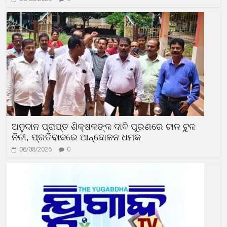
ଅନୁଦାନ ପ୍ରାପ୍ତ ଶିକ୍ଷକଙ୍କ ଦାବି ପୂରଣରେ ଟାଳ ଟୁଳ
ନିତୀ, ପ୍ରତିବାଦରେ ଆନ୍ଦୋଳନ ଧମକ
06/08/2026
0