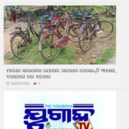
ମାଗଣା ସାଇକେଲ ଯୋଜନା :ସରକାର ଦେଉଛନ୍ତି ୩୫ଶହ,
ବଜାରରେ ଦର ୫ହଜାର
06/08/2026
0