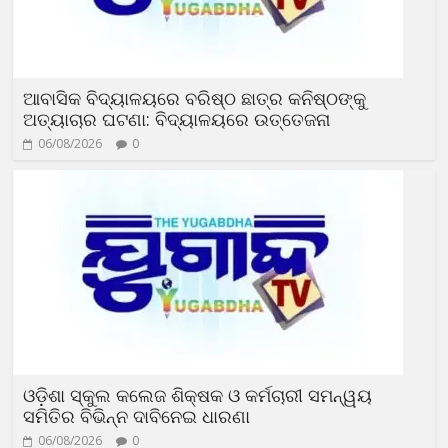
ଆବାସିକ ବିଦ୍ୟାଳୟରେ ବରିଷ୍ଠ ଛାତ୍ର କନିଷ୍ଠଙ୍କୁ
ଅତ୍ୟାଚାର ଘଟଣା: ବିଦ୍ୟାଳୟରେ ଉତ୍ତେଜନା
06/08/2026
0
ଓଡ଼ିଶା ସ୍କୁଲ କଲେଜ ଶିକ୍ଷକ ଓ କର୍ମଚାରୀ ସମନ୍ୱୟ
ସମିତିର ବିଭିନ୍ନ ଦାବିନେଇ ଧାରଣା
06/08/2026
0