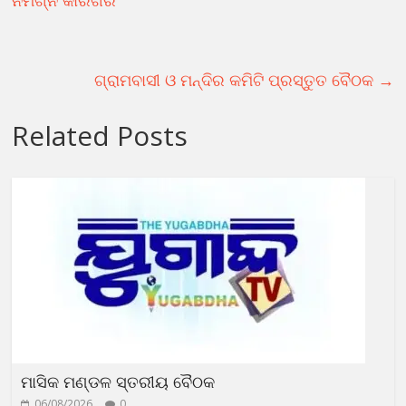
ଗ୍ରାମବାସୀ ଓ ମନ୍ଦିର କମିଟି ପ୍ରସ୍ତୁତ ବୈଠକ
→
Related Posts
ମାସିକ ମଣ୍ଡଳ ସ୍ତରୀୟ ବୈଠକ
06/08/2026
0