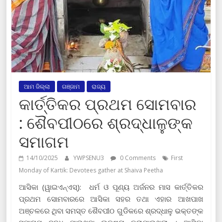
ଆମ ଜିଲ୍ଲା
ଗଞ୍ଜାମ
ରାଜ୍ୟ
କାର୍ତ୍ତିକର ପ୍ରଥମ ସୋମବାର
: ଶୈବପୀଠରେ ଶ୍ରଦ୍ଧାଳୁଙ୍କ
ସମାଗମ
14/10/2025
YWPSENU3
0 Comments
First
Monday of Kartik: Devotees gather at Shaiva Peetha
ଆସିକା (ୱାଇଏନ୍‍ଏସ୍‍): ଧର୍ମ ଓ ପୂଣ୍ୟ ଅର୍ଜନର ମାସ କାର୍ତ୍ତିକର
ପ୍ରଥମ ସୋମବାରରେ ଆସିକା ସହର ତଥା ଏହାର ଆଖପାଖ
ଅଞ୍ଚଳରେ ଥିବା ସମସ୍ତ ଶୈବପୀଠ ଗୁଡିକରେ ଶ୍ରଦ୍ଧାଳୁ ଭକ୍ତଙ୍କ