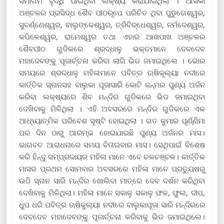
ସମାଗମ ବୃଦ୍ଧି ପାଇଥିବା ଲକ୍ଷ୍ୟ କରାଯାଇଥିଲା । ଆସିକା
ଅଞ୍ଚଳର ପ୍ରସିଦ୍ଧ ଶୈବ ପୀଠରୂପେ ପରିଚିତ ଥିବା ପୁଡୁଗେଶ୍ୱର,
ସୁବର୍ଣ୍ଣେଶ୍ୱର, ବାଲୁଙ୍କେଶ୍ୱର, ତ୍ରିବିଦ୍ଧେଶ୍ୱର, ନର୍ମଦେଶ୍ୱର,
କପିଳେଶ୍ୱର, ରାମେଶ୍ୱର ତଥା ଏହାର ଆଖପାଖ ଅଞ୍ଚଳର
ଶୈବପୀଠ ଗୁଡିକରେ ଶ୍ରଦ୍ଧାଳୁ ଭକ୍ତମାନେ ଦେବଦେବ
ମହାଦେବଙ୍କୁ ପୂଜାର୍ଚ୍ଚନା କରିବା ଲାଗି ଭିଡ ଜମାଇଥିଲେ । ଭୋର
ସମୟରେ ଶ୍ରଦ୍ଧାଳୁ ମହିଳାମାନେ ପବିତ୍ର ଋଷିକୂଲ୍ୟା ନଦୀରେ
କାର୍ତ୍ତିକ ସ୍ନାନସହ ବାଲୁକା ପୂଜାସାରି କୋଟି ଜନ୍ମର ପୁଣ୍ୟ ଅର୍ଜନ
କରିବା ଲକ୍ଷ୍ୟରେ ଶିବ ମନ୍ଦିର ଗୁଡିକରେ ଭିଡ ଜମାଇଥିବା
ଦେଖିବାକୁ ମିଳିଥିଲା । ଏହି ଅବସରରେ ମନ୍ଦିର ଗୁଡିକରେ ଏକ
ଆଧ୍ୟ୍ୟାତ୍ମିକ ପରିବେଶ ସୃଷ୍ଟି ହୋଇଥିଲା । ଗତ କୁମାର ପୂର୍ଣ୍ଣିମା
ପର ଦିନ ଠାରୁ ଆରମ୍ଭ ହୋଇଯାଇଛି ପୁଣ୍ୟ ଅର୍ଜନର ମାସ।
ଭାଗବତ ଆରାଧନାରେ ସମୟ ବିତାଇବାର ମାସ। ସେଥିପାଇଁ ବିଶେଷ
କରି ହିନ୍ଦୁ ସମ୍ପ୍ରଦାୟର ମହିଳା ମାନେ ଏବେ ଚଳଚଞ୍ଚଳ। କାର୍ତ୍ତିକ
ମାସର ପ୍ରଥମ ସୋମବାର ଅବସରରେ ମହିଳା ମାନେ ପ୍ରତ୍ୟୁଷରୁ
ଉଠି ସ୍ନାନ ସାରି ମନ୍ଦିର ଖୋଲିବା ମାତ୍ରେ ଦେବ ଦର୍ଶନ କରିଥିବା
ଦେଖିବାକୁ ମିଳିଥିଲା। ମହିଳା ମାନେ ସକାଳୁ ସକାଳୁ ଫଳ, ଫୁଲ, ଦୀପ,
ଧୁପ ଧରି ପବିତ୍ର ଋଷିକୁଲ୍ୟା ନଦୀରେ ବାଲୁକାପୂଜା ସାରି ମନ୍ଦିରରେ
ଦେବଦେବ ମହାଦେବଙ୍କୁ ପୂଜାର୍ଚ୍ଚନା କରିବାକୁ ଭିଡ ଜମାଇଥିଲେ।