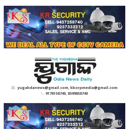
Skip
to
content
yugabdanews@gmail.com, kborpmedia@gmail.com
9178158740, 8599858740