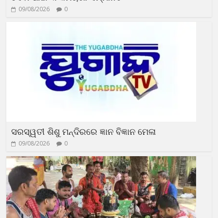
09/08/2026
0
ସରସ୍ୱତୀ ଶିଶୁ ମନ୍ଦିରରେ ଜ୍ଞାନ ବିଜ୍ଞାନ ମେଳା
09/08/2026
0