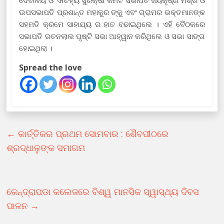
ଉପସଭାପତି ପ୍ରଶାନ୍ତ ମହାକୁର ଙ୍କୁ ଏବଂ ଗ୍ରାମର ଭକ୍ତମାନଙ୍କ
ସହମତି କ୍ରମେ ସାହାଯ୍ୟ ର ହାତ ବଢାଇଥିଲେ । ଏହି ବୈଠକରେ
ସଭାପତି ରତନଲାଲ ପୃଷ୍ଟି ସଭା ଆହ୍ୱାନ କରିଥିଲେ ଓ ସଭା ସାଙ୍ଗ
ହୋଇଥିଲା ।
Spread the love
←
କାର୍ତ୍ତିକର ପ୍ରଥମ ସୋମବାର : ଶୈବପୀଠରେ
ଶ୍ରଦ୍ଧାଳୁଙ୍କ ସମାଗମ
କେନ୍ଦ୍ରାପଡା କଲେଜରେ ବିଶ୍ୱ ମାନସିକ ସ୍ୱାସ୍ଥ୍ୟ ଦିବସ
ପାଳନ
→