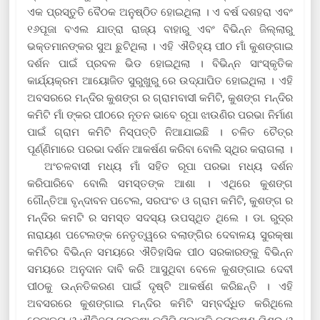
ଏକ ପ୍ରସ୍ତୁତି ବୈଠକ ଅନୁଷ୍ଠିତ ହୋଇଥିଲା । ଏ ବର୍ଷ ଦଶହରା ଏବଂ
୧୬ପୂଜା ବଏଲ ଯାତ୍ରା ରାଜ୍ୟ ବାହାରୁ ଏବଂ ବିଭିନ୍ନ ଜିଲ୍ଲାରୁ
ଭକ୍ତମାନଙ୍କର ସୁଅ ଛୁଟିଥିଲା । ଏହି ଐତିହ୍ୟ ପୀଠ ମାଁ କୁଶଙ୍ଗାଇ
ଦର୍ଶନ ପାଇଁ ପ୍ରବଳ ଭିଡ ହୋଇଥିଲା । ବିଭିନ୍ନ ସାଂସ୍କୃତିକ
କାର୍ଯ୍ୟକ୍ରମ ଆୟୋଜିତ ସୁରୁଖୁରୁ ରେ ଉଦ୍‌ଯାପିତ ହୋଇଥିଲା । ଏହି
ଅବସରରେ ମନ୍ଦିର କୁଶଙ୍ଗ ର ଗ୍ରାମବାସୀ କମିଟି
,
କୁଶଙ୍ଗ ମନ୍ଦିର
କମିଟି ମାଁ ଙ୍କର ପୀଠରେ ନୂତନ ଭାବେ ରୂପା ଝାଉଣିର ପରଭା ନିର୍ମାଣ
ପାଇଁ ଗ୍ରାମ କମିଟି ନିସ୍ପତ୍ତି ନିଆଯାଇଛି । ଚଳିତ ଚୈତ୍ର
ପୂର୍ଣ୍ଣିମାରେ ପରଭା ଦର୍ଶନ ଆକର୍ଷଣ କରିବା ବୋଲି ସ୍ଥିର କରାଗଲା ।
ଅଂଚଳବାସୀ ମଧ୍ୟ ମାଁ ସହିତ ରୂପା ପରଭା ମଧ୍ୟ ଦର୍ଶନ
କରିପାରିବେ ବୋଲି ସମସ୍ତଙ୍କ ଆଶା । ଏଥିରେ କୁଶଙ୍ଗ
ଗୌନ୍ତିଆ ବୃନ୍ଦାବନ ପଟେଲ
,
ସରପଂଚ ଓ ଗ୍ରାମ କମିଟି
,
କୁଶଙ୍ଗ ର
ମନ୍ଦିର କମଟି ର ସମସ୍ତ ସଦସ୍ୟ ଉପସ୍ଥିତ ଥିଲେ । ଡା. ରୁଦ୍ର
ନାରାୟଣ ପଟେଲଙ୍କ ନେତୃତ୍ୱରେ ବଲାଙ୍ଗିର ଦେବାଳୟ ସୁରକ୍ଷା
କମିଟିର ବିଭିନ୍ନ ସମୟରେ ଐତିହାସିକ ପୀଠ ସରକାରଙ୍କୁ ବିଭିନ୍ନ
ସମୟରେ ଅନୁଦାନ ଦାବି କରି ଆସୁଥିବା ବେଳେ କୁଶଙ୍ଗାଇ ଦେବୀ
ପୀଠକୁ ଉନ୍ନତିକରଣ ପାଇଁ ଦୃଷ୍ଟି ଆକର୍ଷଣ କରିଛନ୍ତି । ଏହି
ଅବସରରେ କୁଶଙ୍ଗାଇ ମନ୍ଦିର କମିଟି ସମ୍ବର୍ଦ୍ଧିତ କରିଥିଲେ
ଦେବାଳୟ ଓ ଐତିହ୍ୟ ସୁରକ୍ଷା କମିଟି ସଭାପତି ଜୟକୃଷ୍ଣ ମିଶ୍ର ଓ