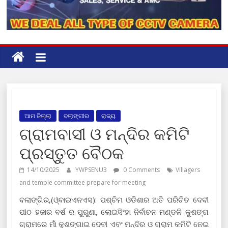
ଆମ ଜିଲ୍ଲା
ବଲାଙ୍ଗୀର
ରାଜ୍ୟ
ଗ୍ରାମବାସୀ ଓ ମନ୍ଦିର କମିଟି
ପ୍ରସ୍ତୁତ ବୈଠକ
14/10/2025
YWPSENU3
0 Comments
Villagers
and temple committee prepare for meeting
ବଲାଙ୍ଗିର
,(ଓ୍ବାଇଏନଏସ):
ପଶ୍ଚିମ ଓଡିଶାର ଅତି ପରିଚିତ ଦେବୀ
ପୀଠ ହଜାର ବର୍ଷ ର ପୁରୁଣା
,
ଲୋଇସିଂହା ନିର୍ବାଚନ ମଣ୍ଡଳି କୁଶଙ୍ଗ
ଗ୍ରାମରେ ମାଁ କୁଶଙ୍ଗାଇ ଦେବୀ ଏବଂ ମନ୍ଦିର ଓ ଗ୍ରାମ କମିଟି ନେଇ