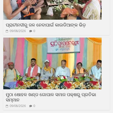
ପ୍ରାଚୀନଦୀରୁ ଜଳ ନେବାପାଇଁ କାଉଡିଆଙ୍କ ଭିଡ଼
09/08/2026
0
ମୁଠା ଷୋହଳ ଖଣ୍ଡ ଗୋପାଳ ସମାଜ ପକ୍ଷରୁ ପ୍ରତିଭା
ସମ୍ମାନ
09/08/2026
0