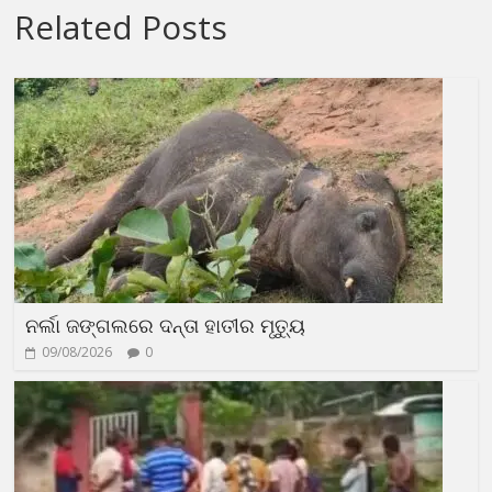
Related Posts
ନର୍ଲା ଜଙ୍ଗଲରେ ଦନ୍ତା ହାତୀର ମୃତ୍ୟୁ
09/08/2026
0