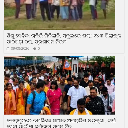
ଶିଶୁ ସେବିକା ଚାକିରି ମିଳିଲାନି, ସ୍କୁଲରେ ତାଲା: ୧୪୩ ପିଲାଙ୍କ
ପାଠପଢ଼ା ଠପ୍, ପ୍ରଶାସନ ନିରବ
09/08/2026
0
କୋରାପୁଟରେ ଚମକିଲେ ସାଂସଦ ଅପରାଜିତା ଷଡ଼ଙ୍ଗୀ, ଦୀର୍ଘ
ସେବା ପାଇଁ ୩ କର୍ମଚାରୀ ସମ୍ମାନିତ