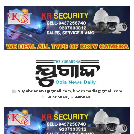
Skip
to
content
yugabdanews@gmail.com, kborpmedia@gmail.com
9178158740, 8599858740