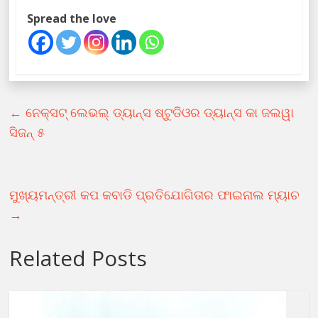
Spread the love
←
ନେକ୍ସଟ୍ ଲେଭଲ୍ ଡ୍ୟାନ୍ସ ଷ୍ଟୁଡିଓର ଡ୍ୟାନ୍ସ କା ଜଲୱା
ସିଜନ୍ ୫
ମୁଖ୍ୟମନ୍ତ୍ରୀ କପ କବାଡି ପ୍ରତିଯୋଗିତାର ଫାଇନାଲ ମ୍ୟାଚ
→
Related Posts