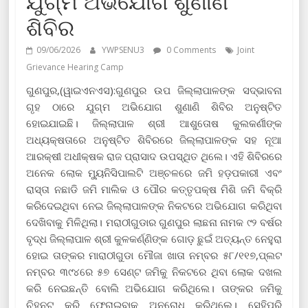
ଯୁଗ୍ମ ଅଭିଯୋଗ ଶୁଣାଣି
ଶିବିର
09/06/2026
YWPSENU3
0 Comments
Joint
Grievance Hearing Camp
ଗୁଣପୁର,(ୱାଇଏନଏସ):ଗୁଣପୁର ଉପ ଜିଲ୍ଲାପାଳଙ୍କ ସଦ୍ଭାବନା
ଗୃହ ଠାରେ ଯୁଗ୍ମ ଅଭିଯୋଗ ଶୁଣାଣି ଶିବିର ଅନୁଷ୍ଟିତ
ହୋଇଯାଇଛି। ଜିଲ୍ଲାପାଳ ଶ୍ରୀ ଆଶୁତୋଷ କୁଲକର୍ଣୀଙ୍କ
ଅଧ୍ୟକ୍ଷତାରେ ଅନୁଷ୍ଟିତ ଶିବିରରେ ଜିଲ୍ଲାପାଳଙ୍କ ସହ ନୂଆ
ଆରକ୍ଷୀ ଅଧୀକ୍ଷକ ରାଜ ପ୍ରାସାଦ ଉପସ୍ଥିତ ଥିଲେ। ଏହି ଶିବିରରେ
ଅନେକ ଲୋକ ମ୍ୟୁନିସିପାଲଟି ଅଞ୍ଚଳରେ ଜମି ହଡ଼ପକାରୀ ଏବଂ
ରାସ୍ତା ନଛାଡି ଜମି ମାଲିକ ଓ ପୌର କତ୍ତୃପକ୍ଷ ମିଶି ଜମି ବିକ୍ରି
କରିଦେଇଥିବା ନେଇ ଜିଲ୍ଲାପାଳଙ୍କ ନିକଟରେ ଅଭିଯୋଗ କରିଥିବା
ଦେଖିବାକୁ ମିଳିଥିଲା। ମରାଠୀଗୁଡାର ଗୁଣପୁର ଲାଛନା ନାମକ ୯୨ ବର୍ଷର
ବୃଦ୍ଧ ଜିଲ୍ଲାପାଳ ଶ୍ରୀ କୁଳକର୍ଣ୍ଣିଙ୍କ ଗୋଡ଼ ଛୁଇଁ ଅତ୍ୟନ୍ତ ନେହୁରା
ହୋଇ ତାଙ୍କର ମାରାଠୀଗୁଡା ମୌଜା ଖାତା ନମ୍ବର ୫୮/୧୧୭,ପ୍ଲଟ
ନମ୍ବର ୩୯୪ରେ ୫୭ ସେଣ୍ଟ ଜମିକୁ ନିକଟରେ ଥିବା ଲୋକ ଦଖଲ
କରି ନେଇଛନ୍ତି ବୋଲି ଅଭିଯୋଗ କରିଥିଲେ। ତାଙ୍କର ଜମିକୁ
ଚିହ୍ନଟ କରି ଫେରାଇବାକୁ ଅନୁରୋଧ କରିଥିଲେ। ସେହିପରି