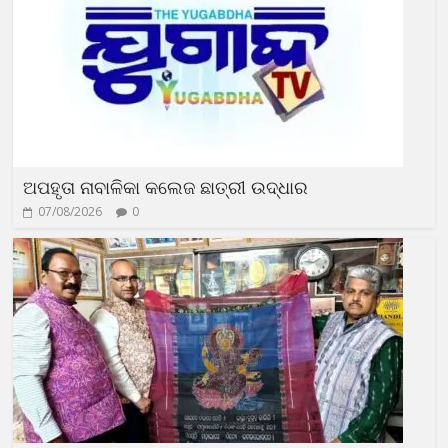
ଅପହୃତା ନାବାଳିକା କଲେଜ ଛାତ୍ରୀ ଉଦ୍ଧାର
07/08/2026
0