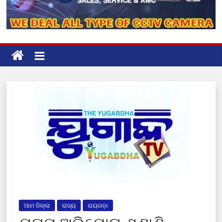
ଆମ ଜିଲ୍ଲା
ରାଜ୍ୟ
ରାୟଗଡ଼ା