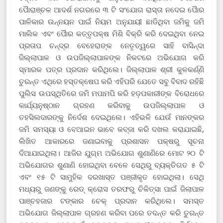
ପୋୖରାଞ୍ଚଳ ଆଦର୍ଶ ନଗରରେ ୩ ଟି ସଂଯୋଗ ରାସ୍ତା ନଦେଇ ପୋୖର
ପାଳିକାର ଉନ୍ନୟନ ପାଇଁ ନିୟମ ଅନୁଯାୟୀ ଛାଡିଥିବା ଜମିକୁ ଜମି
ମାଲିକ ଏବଂ ପୋୖର କତ୍ତୃପକ୍ଷ ମିଶି ବିକ୍ରି କରି ଦେଇଥିବା ନେଇ
ପ୍ରତାପ ଚନ୍ଦ୍ର ବେହେରାଙ୍କ ନେତୃତ୍ୱରେ ସାହି ବାସିନ୍ଦା
ଜିଲ୍ଲାପାଳ ଓ ଉପଜିଲ୍ଲାପାଳଙ୍କ ନିକଟରେ ଅଭିଯୋଗ କରି
ସ୍ମାରକ ପତ୍ର ପ୍ରଦାନ କରିଥିଲେ। ଜିଲ୍ଲାପାଳ ଶ୍ରୀ କୁଳକର୍ଣ୍ଣି
ତୁରନ୍ତ ଏଥିରେ ହସ୍ତକ୍ଷେପ କରି ଏହିପରି ଯେତେ ସବୁ ବିବାଦ ରହିଛି
ପୁଲିସ ଉପସ୍ଥିତିରେ ଜମି ମପାମପି କରି ହଡ଼ପକାରୀଙ୍କ ବିରୋଧରେ
କାର୍ଯ୍ୟନୁଷ୍ଠାନ ଗ୍ରହଣ କରିବାକୁ ଉପଜିଲ୍ଲାପାଳ ଓ
ତହସିଲଦାରଙ୍କୁ ନିର୍ଦେଶ ଦେଇଥିଲେ। ଏହିଭଳି ଯେଉଁ ମାନଙ୍କର
ଜମି ସମସ୍ୟା ଓ ବେଆଇନ ଭାବେ କବ୍ଜା କରି ଦଖଲ କରାଯାଇଛି,
ଲିଖିତ ଆକାରରେ ଜଣାଇବାକୁ ପ୍ରଶାସନ ପକ୍ଷରୁ ସୂଚନା
ଦିଆଯାଇଥିଲା। ଆଜିର ଯୁଗ୍ମ ଅଭିଯୋଗ ଶୁଣାଣିରେ ମୋଟ ୨୦ ଟି
ଅଭିଯୋଗର ଶୁଣାଣି ହୋଇଥିବା ବେଳେ ସେଥିରୁ ବ୍ୟକ୍ତିଗତ ୫ ଟି
ଏବଂ ୧୫ ଟି ସାମୁହିକ ଦରଖାସ୍ତ ପଞ୍ଜୀକୃତ ହୋଇଥିଲା। ସେଥି
ମଧ୍ୟରୁ ଜଣଙ୍କୁ ରେଡ୍ କ୍ରୋସ ତରଫରୁ ଚିକିତ୍ସା ପାଇଁ ଜିଲାପାଳ
ପାଞ୍ଚହଜାର ଟଙ୍କାର ଚେକ୍ ପ୍ରଦାନ କରିଥିଲେ। ସମସ୍ତ
ଅଭିଯୋଗ ଜିଲ୍ଲାପାଳ ଗ୍ରହଣ କରିବା ପରେ ତଦନ୍ତ କରି ତୁରନ୍ତ