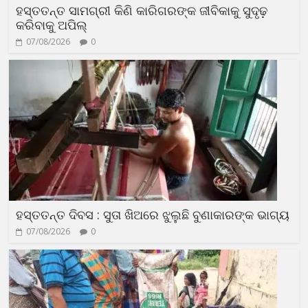
ହସ୍ତତନ୍ତ ସାମଗ୍ରୀ କିଣି କାରିଗରଙ୍କ ଜୀବିକାକୁ ସୁଦୃଢ଼
କରିବାକୁ ଅପିଲ୍
07/08/2026
0
ହସ୍ତତନ୍ତ ଦିବସ : ସୁତା ଖିଅରେ ଝୁଲୁଛି ବୁଣାକାରଙ୍କ ଭାଗ୍ୟ
07/08/2026
0