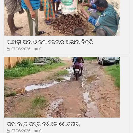
ପାହାଡ଼ୀ ଅଦା ଓ କଳା ହଳଦୀର ଅଭାବୀ ବିକ୍ରି
07/08/2026
0
ରାଜା ବନ୍ଦ ରାସ୍ତା ବର୍ଷାରେ ଶୋଚନୀୟ
07/08/2026
0