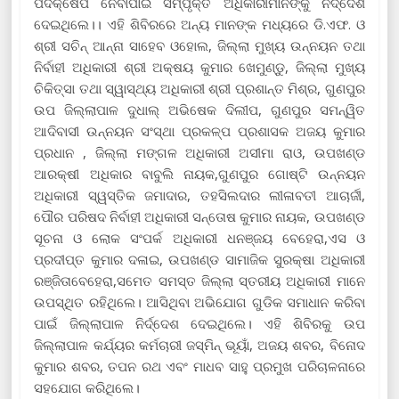
ପଦକ୍ଷେପ ନେବାପାଇଁ ସମ୍ପୃକ୍ତ ଅଧିକାରୀମାନଙ୍କୁ ନିର୍ଦ୍ଦେଶ
ଦେଇଥିଲେ।। ଏହି ଶିବିରରେ ଅନ୍ୟ ମାନଙ୍କ ମଧ୍ୟରେ ଡି.ଏଫ. ଓ
ଶ୍ରୀ ସଚିନ୍ ଆନ୍ନା ସାହେବ ଓହୋଲ, ଜିଲ୍ଲା ମୁଖ୍ୟ ଉନ୍ନୟନ ତଥା
ନିର୍ବାହୀ ଅଧିକାରୀ ଶ୍ରୀ ଅକ୍ଷୟ କୁମାର ଖେମୁଣ୍ଡୁ, ଜିଲ୍ଲା ମୁଖ୍ୟ
ଚିକିତ୍ସା ତଥା ସ୍ୱାସ୍ଥ୍ୟ ଅଧିକାରୀ ଶ୍ରୀ ପ୍ରଶାନ୍ତ ମିଶ୍ର, ଗୁଣପୁର
ଉପ ଜିଲ୍ଲାପାଳ ଦୁଧାଲ୍ ଅଭିଷେକ ଦିଲୀପ, ଗୁଣପୁର ସମନ୍ୱିତ
ଆଦିବାସୀ ଉନ୍ନୟନ ସଂସ୍ଥା ପ୍ରକଳ୍ପ ପ୍ରଶାସକ ଅଜୟ କୁମାର
ପ୍ରଧାନ , ଜିଲ୍ଲା ମଙ୍ଗଳ ଅଧିକାରୀ ଅସୀମା ରାଓ, ଉପଖଣ୍ଡ
ଆରକ୍ଷୀ ଅଧିକାର ବାବୁଲି ନାୟକ,ଗୁଣପୁର ଗୋଷ୍ଟି ଉନ୍ନୟନ
ଅଧିକାରୀ ସ୍ୱସ୍ତିକ ଜମାଦାର, ତହସିଲଦାର ଲୀଳାବତୀ ଆଚାର୍ଜୀ,
ପୌର ପରିଷଦ ନିର୍ବାହୀ ଅଧିକାରୀ ସନ୍ତୋଷ କୁମାର ନାୟକ, ଉପଖଣ୍ଡ
ସୂଚନା ଓ ଲୋକ ସଂପର୍କ ଅଧିକାରୀ ଧନଞ୍ଜୟ ବେହେରା,ଏସ ଓ
ପ୍ରଦୀପ୍ତ କୁମାର ଦଳାଇ, ଉପଖଣ୍ଡ ସାମାଜିକ ସୁରକ୍ଷା ଅଧିକାରୀ
ରଞ୍ଜିତାବେହେରା,ସମେତ ସମସ୍ତ ଜିଲ୍ଲା ସ୍ତରୀୟ ଅଧିକାରୀ ମାନେ
ଉପସ୍ଥିତ ରହିଥିଲେ। ଆସିଥିବା ଅଭିଯୋଗ ଗୁଡିକ ସମାଧାନ କରିବା
ପାଇଁ ଜିଲ୍ଲାପାଳ ନିର୍ଦ୍ଦେଶ ଦେଇଥିଲେ। ଏହି ଶିବିରକୁ ଉପ
ଜିଲ୍ଲାପାଳ କର୍ଯ୍ୟର କର୍ମଚାରୀ ଜସ୍ମିନ୍ ଭୂୟାଁ, ଅଜୟ ଶବର, ବିନୋଦ
କୁମାର ଶବର, ତପନ ରଥ ଏବଂ ମାଧବ ସାହୁ ପ୍ରମୁଖ ପରିଚାଳନାରେ
ସହଯୋଗ କରିଥିଲେ।