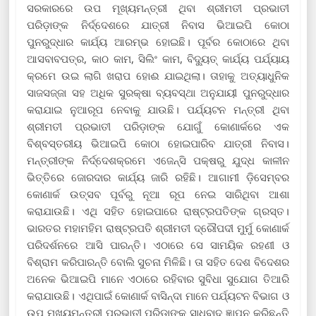
ସରକାରରେ ଉପ ମୂଖ୍ୟମନ୍ତ୍ରୀ ଥିବା ଶ୍ରୀମତୀ ପ୍ରଭାତୀ
ପରିଡ଼ାଙ୍କ ନିର୍ଦ୍ଦେଶରେ ଯାତ୍ରୀ ନିବାସ ଭିଆଇପି କୋଠା
ପୁନରୁଦ୍ଧାର କାର୍ଯ୍ୟ ଆରମ୍ଭ ହୋଇଛି। ପୂର୍ବର କୋଠାରେ ଥିବା
ଆସବାବପତ୍ର, କାଠ କାମ, ସିଲିଂ କାମ, ବିଦ୍ୟୁତ୍ କାର୍ଯ୍ୟ ପର୍ଯ୍ୟାୟ
କ୍ରମେ ଉଇ ଲାଗି ଖରାପ ହୋଈ ଯାଇଥିଲା। ତାହାକୁ ଅତ୍ୟାଧୁନିକ
ସାଜସଜ୍ଜା ସହ ଅଧିକ ସୁରକ୍ଷା ବ୍ୟବସ୍ଥା ଅନୁଯାୟୀ ପୁନରୁଦ୍ଧାର
କରାଯାଇ ନୁଆରୂପ ନେବାକୁ ଯାଉଛି। ପର୍ଯ୍ୟଟନ ମନ୍ତ୍ରୀ ଥିବା
ଶ୍ରୀମତୀ ପ୍ରଭାତୀ ପରିଡ଼ାଙ୍କ ଯୋଗୁଁ କୋଣାର୍କରେ ଏକ
ବିଶ୍ବସ୍ତରୀୟ ଭିଆଇପି କୋଠା ହୋଇପାରିବ ଯାତ୍ରୀ ନିବାସ।
ମନ୍ତ୍ରୀଙ୍କ ନିର୍ଦ୍ଦେଶକ୍ରମେ ଏଜେନ୍ସି ପକ୍ଷରୁ ଯୁଦ୍ଧ କାଳୀନ
ଭିତ୍ତିରେ ଜୋରଦାର କାର୍ଯ୍ୟ ଜାରି ରହିଛି। ଆଗାମୀ ଡ଼ିସେମ୍ବର
କୋଣାର୍କ ଉତ୍ସବ ପୂର୍ବରୁ ନୂଆ ରୂପ ନେଇ ସାରିଥିବା ଆଶା
କରାଯାଉଛି। ଏଥି ସହିତ ହୋଇପାରେ ରାଷ୍ଟ୍ରପତିଙ୍କ ଗ୍ରସ୍ତ।
ଭାରତର ମହାମହିମ ରାଷ୍ଟ୍ରପତି ଶ୍ରୀମତୀ ଦ୍ରୌପଦୀ ମୁର୍ମୁ କୋଣାର୍କ
ପରିଦର୍ଶନରେ ଆସି ପାରନ୍ତି। ଏଠାରେ ସେ ସାମୟିକ ରହଣୀ ଓ
ବିଶ୍ରାମ କରିପାରନ୍ତି ବୋଲି ସୁଚନା ମିଳିଛି। ତା ସହିତ ଦେଶ ବିଦେଶର
ଅନେକ ଭିଆଇପି ମାନେ ଏଠାରେ ରହିବାର ସୁବିଧା ସୁଯୋଗ ତିଆରି
କରାଯାଉଛି। ଏଥିପାଇଁ କୋଣାର୍କ ବାସିନ୍ଦା ମାନେ ପର୍ଯ୍ୟଟନ ବିଭାଗ ଓ
ଉପ ମୂଖ୍ୟମନ୍ତ୍ରୀ ପ୍ରଭାତୀ ପରିଡ଼ାଙ୍କୁ ସାଧୁବାଦ ଜ୍ଞାପନ କରିଛନ୍ତି