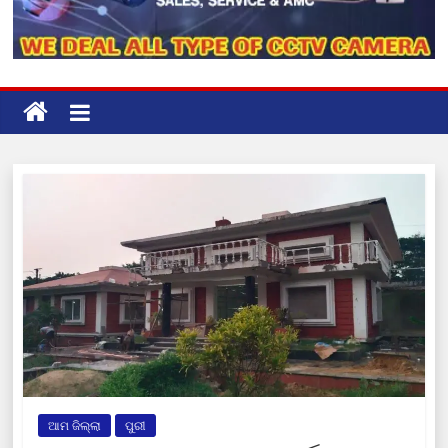
ଆମ ଜିଲ୍ଲା
ପୁରୀ