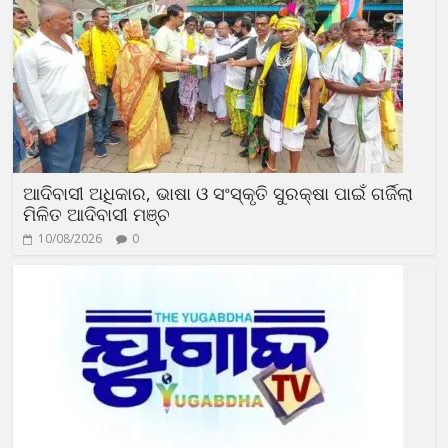
ଆଦିବାସୀ ଅଧିକାର, ଭାଷା ଓ ସଂସ୍କୃତି ସୁରକ୍ଷା ପାଇଁ ଗର୍ଜିଲା
ମିଳିତ ଆଦିବାସୀ ମଞ୍ଚ
10/08/2026
0