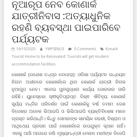
ନୂଆରୂପ ନେବ କୋଣାର୍କ
ଯାତ୍ରୀନିବାସ :ଅତ୍ୟାଧୁନିକ
ରହଣି ବ୍ୟବସ୍ଥା ପାଇପାରିବେ
ପର୍ଯ୍ୟଟକ
16/10/2025
YWPSENU3
0 Comments
Konark
Tourist Home to be Renovated: Tourists will get modern
accommodation facilities
କୋଣାର୍କ (ଗଣେଶ ଚନ୍ଦ୍ର ବେହେରା): ଓଡିଶା ପର୍ଯ୍ୟଟନ ଉନ୍ନୟନ
ନିଗମ ଅଧୀନରେ କୋଣାର୍କରେ ଥିବା କୋଣାର୍କ ଯାତ୍ରୀ ନିବାସ
ନୁଆରୁପ ନେବ। ଏନେଇ ପୁନରୁଦ୍ଧାର କାର୍ଯ୍ୟ ଜୋରଦାର ଜାରି
ରହିଛି। ୟୁନେସ୍କୋ ସ୍ଵୀକୃତିପ୍ରାପ୍ତ ବିଶ୍ଵ ଐତିହ୍ୟ କୋଣାର୍କ
ସୂର୍ଯ୍ୟ ମନ୍ଦିର ପରିଦର୍ଶନ ପାଇଁ କୋଣାର୍କକୁ ବର୍ଷ ତମାମ ଦେଶ
ବିଦେଶର ଅନେକ ଭିଆଇପି ଓ ଭିଭିଆଇପି ବ୍ୟକ୍ତିବିଶେଷ ମାନେ
ଗ୍ରସ୍ତ କରିଥାନ୍ତି। କିନ୍ତୁ ସେମାନଙ୍କ ସାମୟିକ ରହଣୀ, ବିଶ୍ରାମ ଓ
ଆଥିଥେୟ ପ୍ରଦାନ ପାଇଁ କୋଣାର୍କରେ ଉପଯୁକ୍ତ ସ୍ଥାନ ନାହିଁ।
ଏହାକୁ ଆଖି ଆଗରେ ରଖି ମୂଖ୍ୟମନ୍ତ୍ରୀ ମୋହନ ମାଝୀଙ୍କ ବିଜେପି