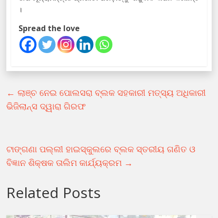
।
Spread the love
←
ଲାଞ୍ଚ ନେଇ ପୋଲସରା ବ୍ଲକ ସହକାରୀ ମତ୍ସ୍ୟ ଅଧିକାରୀ
ଭିଜିଲାନ୍ସ ଦ୍ୱାରା ଗିରଫ
ଟାଙ୍ଗଣା ପଲ୍ଲୀ ହାଇସ୍କୁଲରେ ବ୍ଲକ ସ୍ତରୀୟ ଗଣିତ ଓ
ବିଜ୍ଞାନ ଶିକ୍ଷକ ତାଲିମ କାର୍ଯ୍ୟକ୍ରମ
→
Related Posts