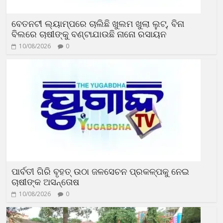
ବେତନଟୀ ଲ୍ୟାମ୍ପରେ ଚାଲିଛି ଖୁଲମ ଖୁଲା ଲୁଟ୍, ବିନା
ବିଲରେ ଚାଷୀଙ୍କୁ ବଣ୍ଟାଯାଉଛି ନାନୋ ରସାୟନ
10/08/2026
0
ପାର୍ବତୀ ଗିରି ବୃହତ୍ ଉଠା ଜଳସେଚନ ପ୍ରକଳ୍ପକୁ ନେଇ
ଚାଷୀଙ୍କ ଅସନ୍ତୋଷ
10/08/2026
0