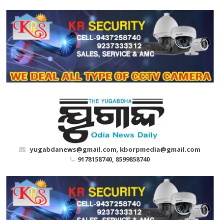
Skip
to
content
yugabdanews@gmail.com, kborpmedia@gmail.com
9178158740, 8599858740