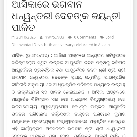
ଆସିକାରେ ଭଗବାନ
ଧନ୍ୱନ୍ତରୀ ଦେବଙ୍କ ଜୟନ୍ତୀ
ପାଳିତ
20/10/2025
YWPSENU3
0 Comments
Lord
Dhanvantari Dev's birth anniversary celebrated in Assam
ଆସିକା (ୱାଇଏନ୍‍ଏସ୍‍) : ଆସିକା ଅଞ୍ଚଳର ଅନ୍ୟତମ ସର୍ବପୁରାତନ
କଳିଙ୍ଗରୋଡ ସ୍ଥିତ ଉତ୍କଳ ଆୟୁର୍ବେଦ ଭବନ ପକ୍ଷରୁ ରବିବାର
ଆୟୁର୍ବେଦର ପ୍ରବର୍ତ୍ତକ ତଥା ଆୟୁର୍ବେଦର ଜନକ ଶ୍ରୀ ଶ୍ରୀ ଶ୍ରୀ
ଭଗବାନ ଧନ୍ୱନ୍ତରୀ ଦେବଙ୍କ ପୁଣ୍ୟ ଜନ୍ମତିଥି ପାରମ୍ପରିକ
ରୀତିନୀତି ଅନୁଯାୟୀ ଏକ ଆଧ୍ୟାତ୍ମିକ ପରିବେଶ ମଧ୍ୟରେ ଉତ୍ସାହ
ଓ ଉଦ୍ଦୀପନାର ସହ ପାଳିତ ହୋଇଯାଇଛି । ଆସିକା ଅଞ୍ଚଳରେ
ଆୟୁର୍ବେଦ ଚିକିତ୍ସାର ଏକ ତଥା ଅନ୍ୟତମ ବିଶ୍ୱାସ୍ତନୀୟ ତଥା
ଭରସାଯୋଗ୍ୟ ସ୍ୱାସ୍ଥ୍ୟସେବା କେନ୍ଦ୍ର ଉତ୍କଳ ଆୟୁର୍ବେଦ
ଭବନର ପରିଚାଳନା ନିର୍ଦ୍ଦେଶକ ଡାକ୍ତର ପ୍ରମୋଦ କୁମାର
ପଣ୍ଡାଙ୍କ ପ୍ରତ୍ୟେକ୍ଷ ତତ୍ତ୍ୱାବଧାନରେ ଅନୁଷ୍ଠିତ ହୋଇଥିବା
ଏହି କାର୍ଯ୍ୟକ୍ରମ ଅବସରରେ ଭଗବାନ ଶ୍ରୀ ଶ୍ରୀ ଧନ୍ୱନ୍ତରୀ
ଦେବଙ୍କ ଆବାହନ, ପୂଜା, ହୋମ, ପୂର୍ଣ୍ଣାହୁତି, ଆରତୀ ଦର୍ଶନ ଓ