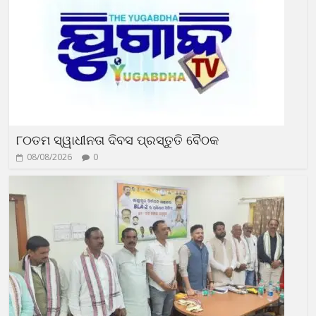
୮୦ତମ ସ୍ୱାଧୀନତା ଦିବସ ପ୍ରସ୍ତୁତି ବୈଠକ
08/08/2026
0