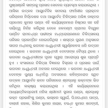
ପୁଷ୍ପାଞ୍ଜଳି ସାଙ୍ଗକୁ ପ୍ରସାଦ ସେବନର ବ୍ୟବସ୍ଥା କରାଯାଇଥିଲା ।
ଆସିକା ଉତ୍କଳ ଆୟୁର୍ବେଦିକ ସମବାୟ ଫାର୍ମାସୀର ପ୍ରାକ୍ତନ
ପରିଚାଳନା ନିର୍ଦ୍ଦେଶକ ତଥା ଆୟୁର୍ବେଦ ଚିକିତ୍ସାର ଅଭିଜ୍ଞ ଡାକ୍ତର
ପ୍ରମୋଦ କୁମାର ପଣ୍ଡା ଏହି କାର୍ଯ୍ୟକ୍ରମରେ ନିଷ୍ଠାର ସହ ରହି
ଦାୟିତ୍ୱ ନିର୍ବାହ କରିିଥିଲା ବେଳେ ନଳବଣ୍ଟା ଗ୍ରାମର ବିଦ୍ୱାନ
ପଣ୍ଡିତ ରାମଚନ୍ଦ୍ର ପାଢୀଙ୍କ ମନ୍ତ୍ରୋଚାରଣରେ ଚିକିତ୍ସାଳୟ
ପରିସର ପ୍ରକମ୍ପିତ ହୋଇପଡିଥିଲା । ଶାସ୍ତ୍ର ପୁରାଣ ଅନୁସାରେ
ସାଗର ମନ୍ଥନରୁ ଭଗବାନ ଧନ୍ୱନ୍ତରୀ ସ୍ୱର୍ଣ୍ଣକଳସ ଧରି ଉତ୍ପନ
ହୋଇଥିଲେ । ଭଗବାନ ଧନ୍ୱନ୍ତରୀ ଦେବତାଙ୍କ ବୈଦ୍ୟ ଥିଲେ ।
ଭଗବାନ ଧନ୍ୱନ୍ତରୀଙ୍କ ପୂଜନ ଦ୍ୱାରା ଆରୋଗ୍ୟ ଶୁଭ ପ୍ରାପ୍ତି
ହୁଏ । ସଂସାରରେ ଚିକିତ୍ସା ବିଜ୍ଞାନର ବିସ୍ତାର ଓ ପ୍ରସାର ପାଇଁ
ଭଗବାନ ଧନ୍ୱନ୍ତରୀ ଅବତାର ନେଇଥିଲେ । ଭଗବାନ ଧନ୍ୱନ୍ତରୀ
ଦେବଙ୍କ ପୁଣ୍ୟ ଜନ୍ମତିଥି ଅବସରରେ କଳିଙ୍ଗରୋଡ ସ୍ଥିତ
ଉତ୍କଳ ଆୟୁର୍ବେଦ ଭବନ ପରିସରରେ ଶ୍ରଦ୍ଧାଳୁ ଭକ୍ତଙ୍କ ଭିଡ
ଜମିଥିବା ଲକ୍ଷ୍ୟ କରାଯାଇଥିଲା । ଏହି କାର୍ଯ୍ୟକ୍ରମରେ
ଆଧ୍ୟାତ୍ମିକପ୍ରେମୀ ମହିଳା ଶ୍ରୀମତୀ ସୁଜାତା ପଣ୍ଡା, ଶ୍ରଦ୍ଧାଳୁ
ଭକ୍ତ ପ୍ରଭାନିଂଶୁ ପଣ୍ଡା, ଭାସ୍କର ସ୍ୱାଇଁ, ପି.ଜଗନ୍ନାଥ ପାତ୍ର,
ବାଲାଜୀ ନାହାକ, ଶିଶିର କୁମାର ନାୟକ, ବସନ୍ତ କୁମାର ଷଡଙ୍ଗୀ,