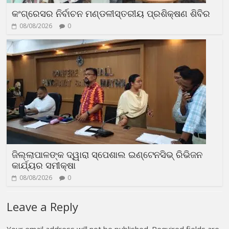
କଂଗ୍ରେସର ନିର୍ବାଚନ ମଣ୍ଡଳୀସ୍ତରୀୟ ପ୍ରଶିକ୍ଷଣ ଶିବିର
08/08/2026
0
ଜିଲ୍ଲାପାଳଙ୍କ ଦ୍ୱାରା ସ୍ପେଶାଲ ଇଣ୍ଟେନସିଭ୍ ରିଭିଜନ
କାର୍ଯ୍ୟର ସମୀକ୍ଷା
08/08/2026
0
Leave a Reply