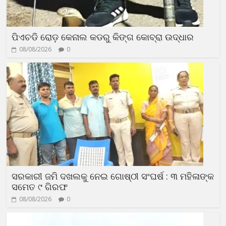
ପିଏଚଡି ରୋଡ଼ କେନାଲ କଡରୁ କିଙ୍ଗ କୋବ୍ରା ଉଦ୍ଧାର
08/08/2026
0
ସରକାରୀ ଜମି ଦଖଲକୁ ନେଇ ଗୋଷ୍ଠୀ ସଂଘର୍ଷ : ୩ ମହିଳାଙ୍କ
ସମେତ ୯ ଗିରଫ
08/08/2026
0