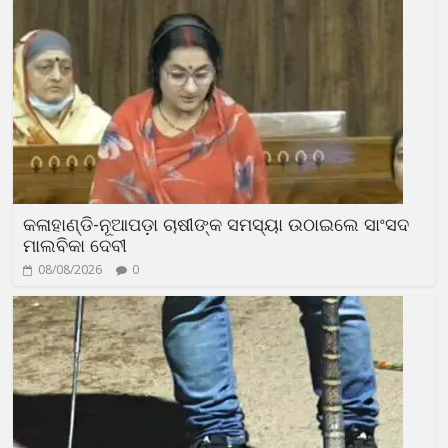
କଳାହାଣ୍ଡି-ନୂଆପଡ଼ା ଚାଷୀଙ୍କ ସମସ୍ୟା ଉଠାଇଲେ ସାଂସଦ
ମାଲବିକା ଦେବୀ
08/08/2026
0