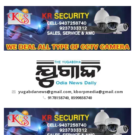
Skip
to
content
yugabdanews@gmail.com, kborpmedia@gmail.com
9178158740, 8599858740