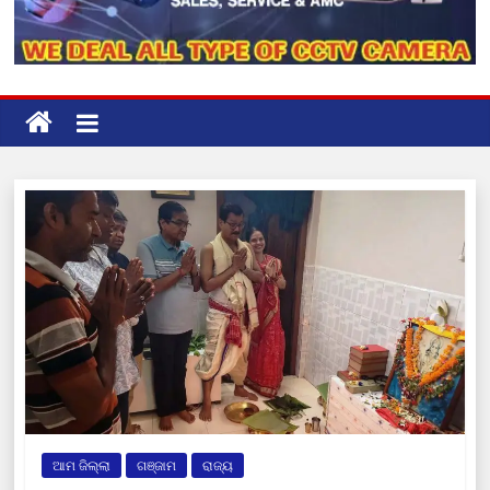
ଆମ ଜିଲ୍ଲା
ଗଞ୍ଜାମ
ରାଜ୍ୟ