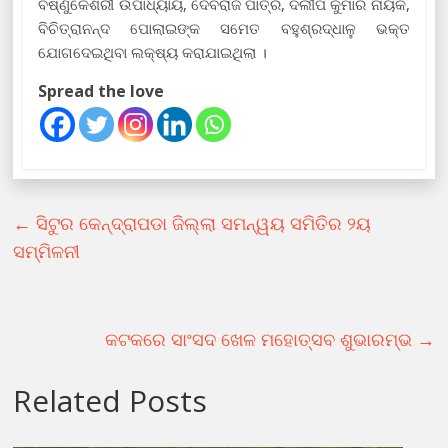
ବିଷ୍ଣୁକେଶରୀ ଉପାଧ୍ୟାୟ, ଦେବରାଜ ପାତ୍ର, ଦିଲୀପ କୁମାର ନାୟକ,
ବିଚିତ୍ରାନନ୍ଦ ପୋଲାଇଙ୍କ ସମେତ ବହୁଶ୍ରଦ୍ଧାଳୁ ଭକ୍ତ
ଯୋଗଦେଇଥିବା ଲକ୍ଷ୍ୟ କରାଯାଇଥିଲା ।
Spread the love
←
ସିଟୁର କେନ୍ଦ୍ରାପଡା ଜିଲ୍ଲା ସମନ୍ୱୟ ସମିତିର ୨ୟ
ସମ୍ମିଳନୀ
କଟକରେ ସାଂସଦ ଖେଳ ମହୋତ୍ସବ ଶୁଭାରମ୍ଭ
→
Related Posts