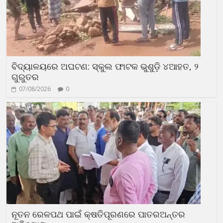
ବିଦ୍ୟାଳୟରେ ଅଘଟଣ: ସ୍କୁଲ ଫାଟକ ଭୁଶୁଡ଼ି ୪ଆହତ, ୨
ଗୁରୁତର
07/08/2026
0
ନୂତନ ରେଳପଥ ପାଇଁ କ୍ଷତିପୂରଣରେ ପାତରଅନ୍ତର