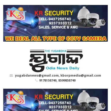
Skip
to
content
yugabdanews@gmail.com, kborpmedia@gmail.com
9178158740, 8599858740