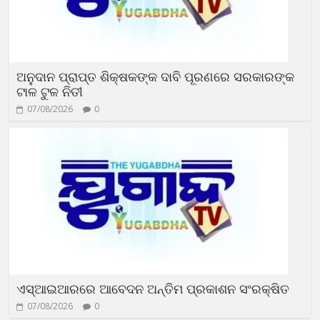
ଅନୁଦାନ ପ୍ରାପ୍ତ ଶିକ୍ଷକଙ୍କ ଦାବି ପୂରଣରେ ସରକାରଙ୍କ
ଟାଳ ଟୁଳ ନିତୀ
07/08/2026
0
ଏସ୍‌ଆଇଆରରେ ଆବେଦନ ଅନ୍ତିମ ପ୍ରକାଶନ ସଂରକ୍ଷିତ
07/08/2026
0