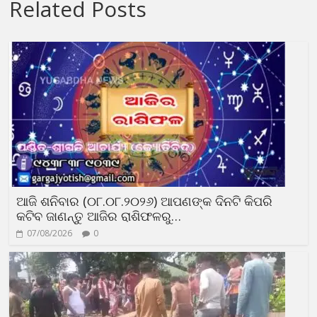
Related Posts
ଆଜି ଶନିବାର (୦୮.୦୮.୨୦୨୬) ଆପଣଙ୍କ ଦିନଟି କିପରି
କଟିବ ଜାଣନ୍ତୁ ଆଜିର ରାଶିଫଳରୁ…
07/08/2026
0