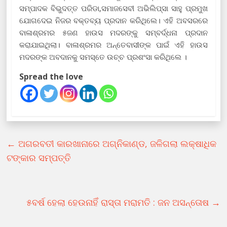
ସମ୍ପାଦକ ବିଭୁଦତ୍ତ ପରିଡା,ସମାଜସେବୀ ଅଭିଲିପ୍ସା ସାହୁ ପ୍ରମୁଖ
ଯୋଗଦେଇ ନିଜର ବକ୍ତବ୍ୟ ପ୍ରଦାନ କରିଥିଲେ। ଏହି ଅବସରରେ
ବାଳାଶ୍ରମର ୫ଜଣ ହାଉସ ମଦରଙ୍କୁ ସମ୍ବର୍ଦ୍ଧନା ପ୍ରଦାନ
କରାଯାଇଥିଲା। ବାଳାଶ୍ରମର ଅନ୍ତେବାସୀଙ୍କ ପାଇଁ ଏହି ହାଉସ
ମଦରଙ୍କ ଅବଦାନକୁ ସମସ୍ତେ ଉଚ୍ଚ ପ୍ରଶଂସା କରିଥିଲେ ।
Spread the love
←
ଅଗରବତୀ କାରଖାନାରେ ଅଗ୍ନିକାଣ୍ଡ, ଜଳିଗଲା ଲକ୍ଷାଧିକ
ଟଙ୍କାର ସମ୍ପତ୍ତି
୫ବର୍ଷ ହେଲା ହେଉନାହିଁ ରାସ୍ତା ମରାମତି : ଜନ ଅସନ୍ତୋଷ
→