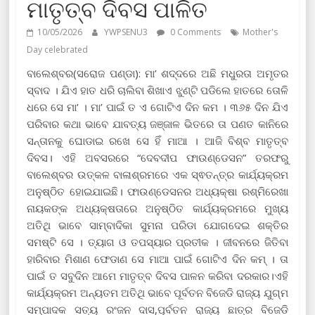
ମାତୃତ୍ବ ଦିବସ ପାଳିତ
10/05/2026
YWPSENU3
0 Comments
Mother's
Day celebrated
ବାଲେଶ୍ବର(ସରୋଜ ପଣ୍ଡା): ମା’ ଶଦ୍ଦରେ ଅଛି ମଧୁରତା ଅମୃତର
ସ୍ବାଦ । ଯିଏ ହାତ ଧରି ଚାଲିବା ଶିଖାଏ ଝୁଣ୍ଟି ପଡିଲେ ହାତରେ ତୋଳି
ଧରେ ସେ ମା’ । ମା’ ପାଇଁ ତ ଏ ଗୋଟିଏ ଦିନ କମ । ୩୬୫ ଦିନ ଯିଏ
ପରିବାର କଥା ଭାବେ ଯାବତ୍ୟ ଜଞ୍ଜାଳ ଭିତରେ ତା ପଣତ କାନିରେ
ସନ୍ତାନକୁ ଘୋଡାଇ ରଖେ ସେ ହିଁ ମାଆ । ଆଜି ବିଶ୍ବ ମାତୃତ୍ବ
ଦିବସ। ଏହି ଅବସରରେ “ଦେବଦୀପ ଫାଉଣ୍ଡେସନ” ତରଫରୁ
ବାଲେଶ୍ବର ଉତ୍କଳ ବାଳାଶ୍ରମରେ ଏକ ସ୍ଵତନ୍ତ୍ର କାର୍ଯ୍ୟକ୍ରମ
ଅନୁଷ୍ଠିତ ହୋଇଯାଇଛି। ଫାଉଣ୍ଡେସନର ଅଧ୍ୟକ୍ଷା ରଶ୍ମିରେଖା
ନାୟକଙ୍କ ଅଧ୍ୟକ୍ଷତାରେ ଅନୁଷ୍ଠିତ କାର୍ଯ୍ୟକ୍ରମରେ ମୁଖ୍ୟ
ଅତିଥି ଭାବେ ସାମ୍ବାଦିକା ସୁମନା ପରିଡା ଯୋଗଦେଇ ଶକ୍ତିର
ସମଷ୍ଟି ସେ । ତ୍ୟାଗ ଓ ତପସ୍ୟାର ପ୍ରତୀକ । ଜୀବନରେ ଜିତିବା
ହାରିବାର ମିଶାଣ ଫେଡାଣ ସେ ମାଆ ପାଇଁ ଗୋଟିଏ ଦିନ କମ୍ । ତା
ପାଇଁ ତ ସବୁଦିନ ଆମେ ମାତୃତ୍ବ ଦିବସ ପାଳନ କରିବା ଦରକାର।ଏହି
କାର୍ଯ୍ୟକ୍ରମ ଅନ୍ୟତମ ଅତିଥି ଭାବେ ପୂର୍ବତନ ବିଜେଡି ରାଜ୍ୟ ଯୁଗ୍ମ
ସମ୍ପାଦକ ସତ୍ୟ ରଂଜନ ଦାସ,ପୂର୍ବତନ ରାଜ୍ୟ ଛାତ୍ର ବିଜେଡି