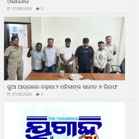
ଅଭିଯୋଗ
07/08/2026
0
ଜୁଆ ଆଡ୍ଡାରେ ଚଢ଼ାଉ:୨ ମହିଳାଙ୍କ ସମେତ ୭ ଗିରଫ
07/08/2026
0