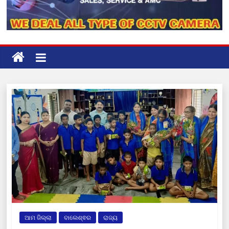
ଆମ ଜିଲ୍ଲା
ବାଲେଶ୍ଵର
ରାଜ୍ୟ