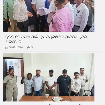
ନୂତନ ରେଳପଥ ପାଇଁ କ୍ଷତିପୂରଣରେ ପାତରଅନ୍ତର
ଅଭିଯୋଗ
07/08/2026
0