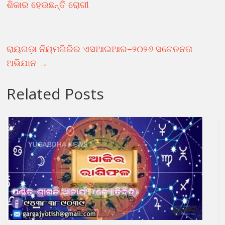
ଶିକାର ହେଉଛନ୍ତି ରୋଗୀ
ରାୟଗଡ଼ା ନିୟମଗିରିର ଏସଆଇଆର–୨୦୨୬ ସଚେତନତା
ଅଭିଯାନ
→
Related Posts