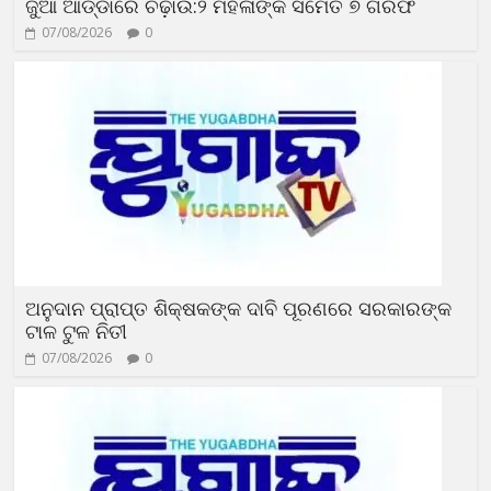
ଜୁଆ ଆଡ୍ଡାରେ ଚଢ଼ାଉ:୨ ମହିଳାଙ୍କ ସମେତ ୭ ଗିରଫ
07/08/2026
0
ଅନୁଦାନ ପ୍ରାପ୍ତ ଶିକ୍ଷକଙ୍କ ଦାବି ପୂରଣରେ ସରକାରଙ୍କ
ଟାଳ ଟୁଳ ନିତୀ
07/08/2026
0