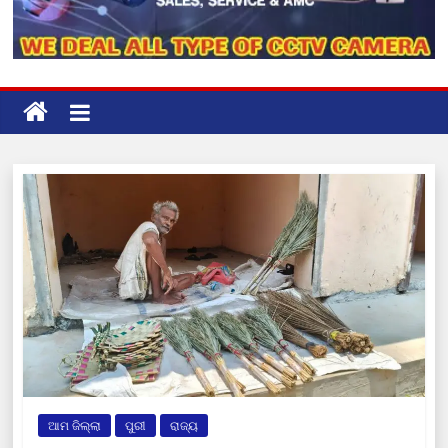
ଆମ ଜିଲ୍ଲା
ପୁରୀ
ରାଜ୍ୟ