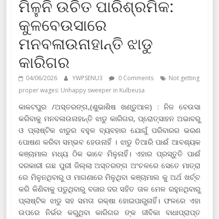
ମିଳୁନି ଉଚିତ ପାରିଶ୍ରମିକ:
କୁଳବେଉସାରେ
ମନବଳାଉନାହାନ୍ତି ଝାଡୁ
କାରିଗର
04/06/2026
YWPSENU3
0 Comments
Not getting
proper wages: Unhappy sweeper in Kulbeusa
କାକଟପୁର /ଅସ୍ତରଙ୍ଗ,(ଶୁଭାଶିଷ ଖଣ୍ଡୁଆଳ) : ନିଜ ବେଉସା
କରିବାକୁ ମନବଳାଉନାହାନ୍ତି ଝାଡୁ କାରିଗର, ପ୍ରୋତ୍ସାହନ ଅଭାବରୁ
ଓ ପ୍ଲାଷ୍ଟିକ ଝାଡୁର ବହୁଳ ବ୍ୟବହାର ଯୋଗୁଁ ପରିବାରର ଭରଣ
ପୋଷଣ କରିବା ସମ୍ଭବ ହେଉନାହିଁ । ଝାଡୁ ତିଆରି ପାଈଁ ଆବଶ୍ୟକ
କଞ୍ଚାମାଲ ମଧ୍ୟ ଠିକ ଭାବେ ମିଳୁନାହିଁ। ଏହାର ପ୍ରସ୍ତୁତି ପାଈଁ
ଦରକାରୀ ଗଛ ପୁରୀ ଜିଲ୍ଲା ଅସ୍ତରଙ୍ଗ ଅଂଚଳରେ ସେତେ ମାତ୍ରା
ରେ ମିଳୁନଥିବାରୁ ଓ ମାଗଣାରେ ମିଳୁଥିବା କଞ୍ଚାମାଲ କୁ ଅର୍ଥ ଖର୍ଚ୍ଚ
କରି କିଣିବାକୁ ପଡୁଥିବାରୁ ବଜାର ଦର ସହିତ ତାଳ ମେଳ ରହୁନଥିବାରୁ
ପ୍ଲାଷ୍ଟିକ ଝାଡୁ ସହ ସମତା ରକ୍ଷା ହୋଇପାରୁନାହିଁ। ଫଳରେ ଏହା
ଉପରେ ନିର୍ଭର କରୁଥିବା କାରିଗର ଙ୍କ ଜୀବିକା ବାଧାପ୍ରାପ୍ତ