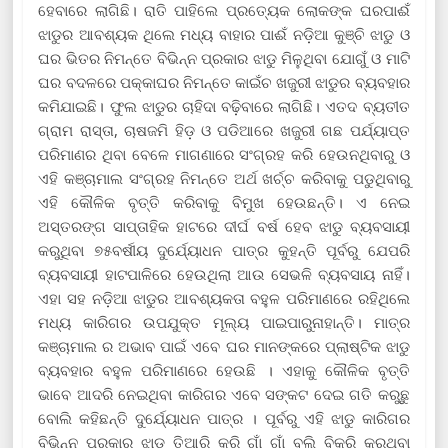
ହେବାରେ ଲାଗିଛି। ରାତି ପାହିଲେ ପ୍ରତ୍ୟେକ ଲୋକଙ୍କ ଘରପାଈଁ
ଝାଡୁର ଆବଶ୍ୟକ ଥିଲେ ମଧ୍ୟ ବାହାର ପାଈଁ ନଡ଼ିଆ କୁଞ୍ଚି ଝାଡୁ ଓ
ଘର ଭିତର ନିମନ୍ତେ ବିଭିନ୍ନ ପ୍ରକାର ଝାଡୁ ମିଳୁଥିବା ଯୋଗୁଁ ଓ ମାଟି
ଘର ବଦଳରେ ପକ୍କାଘର ନିମନ୍ତେ କାଇଁଚ ଖଜୁରୀ ଝାଡୁର ବ୍ୟବହାର
କମିଯାଇଛି। ଫୁଲ ଝାଡୁର ଚାହିଦା ବଢ଼ିବାରେ ଲାଗିଛି। ଏତଦ ବ୍ୟତୀତ
ଗ୍ରାମ ରାସ୍ତା, ଚାଷଜମି ହିଡ଼ ଓ ପଡିଆରେ ଖଜୁରୀ ଗଛ ପର୍ଯ୍ୟାପ୍ତ
ପରିମାଣର ଥିବା ବେଳେ ମାଗଣାରେ ସଂଗ୍ରହ କରି ହେଉନଥିବାରୁ ଓ
ଏହି କଞ୍ଚାମାଲ ସଂଗ୍ରହ ନିମନ୍ତେ ଅର୍ଥ ଖର୍ଚ୍ଚ କରିବାକୁ ପଡୁଥିବାରୁ
ଏହି କୌଳିକ ବୃତ୍ତି କରିବାକୁ ବିମୁଖ ହେଉଛନ୍ତି। ଏ ନେଇ
ଅସ୍ତରଙ୍ଗ ସାପ୍ତାହିକ ହାଟରେ ଦୀର୍ଘ ବର୍ଷ ହେବ ଝାଡୁ ବ୍ୟବସାୟୀ
କରୁଥିବା ୭୫ବର୍ଷୀୟ ଦୁର୍ଯ୍ୟୋଧନ ପାତ୍ର କୁହନ୍ତି ପୂର୍ବରୁ ଯେପରି
ବ୍ୟବସାୟୀ ହାଟପାଳିରେ ହେଉଥିଲା ଆଉ ସେଭଳି ବ୍ୟବସାୟ ନାହିଁ।
ଏହା ସହ ନଡ଼ିଆ ଝାଡୁର ଆବଶ୍ୟକତା ବହୁଳ ପରିମାଣରେ ରହିଥିଲେ
ମଧ୍ୟ କାରିଗର ଉପଯୁକ୍ତ ମୂଲ୍ୟ ପାଇପାରୁନାହାନ୍ତି। ମାତ୍ର
କଞ୍ଚାମାଲ ର ଅଭାବ ପାଇଁ ଏବେ ଘର ମାନଙ୍କରେ ପ୍ଲାଷ୍ଟିକ ଝାଡୁ
ବ୍ୟବହାର ବହୁଳ ପରିମାଣରେ ହେଉଛି । ଏହାକୁ କୌଳିକ ବୃତ୍ତି
ଭାବେ ଆଦରି ନେଇଥିବା କାରିଗର ଏବେ ସଙ୍କଟ ଦେଇ ଗତି କରୁଛୁ
ବୋଲି କହିଛନ୍ତି ଦୁର୍ଯ୍ୟୋଧନ ପାତ୍ର । ପୂର୍ବରୁ ଏହି ଝାଡୁ କାରିଗର
ବିଭିନ୍ନ ପ୍ରକାର ଝାଡୁ ତିଆରି କରି ଗାଁ ଗାଁ ବୁଲି ବିକ୍ରି କରୁଥିବା