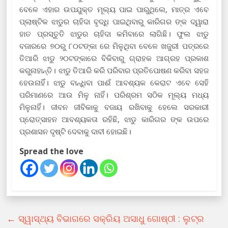
ବେଳେ ଏହାର ଉପଯୁକ୍ତ ମୂଲ୍ୟ ପାଇ ପାରୁଥିଲେ, ମାତ୍ର ଏବେ
ପ୍ଲାଷ୍ଟିକ ଝାଡୁର ଚାହିଦା ବୃଦ୍ଧି ପାଇଥିବାରୁ କାରିଗର ଙ୍କ ଦ୍ୱାରା
ହାତ ପ୍ରସ୍ତୁତି ଝାଡୁର ଚାହିଦା କମିବାରେ ଲାଗିଛି। ଫୁଲ ଝାଡୁ
ବଜାରରେ ୭୦ରୁ ୮୦ଟଙ୍କା ରେ ମିଳୁଥିବା ବେଳେ ଖଜୁରୀ ପତ୍ରରେ
ତିଆରି ଝାଡୁ ୨୦ଟଙ୍କାରେ ବିକିବାରୁ ଗ୍ରାହକ ଆଗ୍ରହ ପ୍ରକାଶ
କରୁନାହାନ୍ତି। ଝାଡୁ ତିଆରି କରି ପରିବାର ପ୍ରତିପୋଷଣ କରିବା ସହଜ
ହେଉନାହିଁ। ଝାଡୁ ବାନ୍ଧିବା ପାଈଁ ଆବଶ୍ୟକ କେରାଟ ଏବେ ସେହି
ପରିମାଣରେ ଆଉ ମିଳୁ ନାହିଁ। ପରିଶ୍ରମ ସଠିକ ମୂଲ୍ୟ ମଧ୍ୟ
ମିଳୁନାହିଁ। ଜୀବନ ଜୀବିକାକୁ ବଜାୟ ରଖିବାକୁ ହେଲେ ସରକାରୀ
ପ୍ରୋତ୍ସାହନ ଆବଶ୍ୟକତା ରହିଛି, ଝାଡୁ କାରିଗର ଙ୍କ ଉପରେ
ପ୍ରଶାସନ ଦୃଷ୍ଟି ଦେବାକୁ ଦାବୀ ହୋଇଛି।
Spread the love
←
ସ୍ୱାସ୍ଥ୍ୟ ବିଭାଗରେ ସକ୍ରିୟ ଅସାଧୁ ଗୋଷ୍ଠୀ : ଲୁଟ୍‌ର