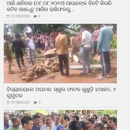
ଆଜି ଶନିବାର (୦୮.୦୮.୨୦୨୬) ଆପଣଙ୍କ ଦିନଟି କିପରି
କଟିବ ଜାଣନ୍ତୁ ଆଜିର ରାଶିଫଳରୁ…
07/08/2026
0
ବିଦ୍ୟାଳୟରେ ଅଘଟଣ: ସ୍କୁଲ ଫାଟକ ଭୁଶୁଡ଼ି ୪ଆହତ, ୨
ଗୁରୁତର
07/08/2026
0