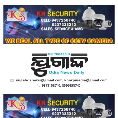
Skip
to
content
yugabdanews@gmail.com, kborpmedia@gmail.com
9178158740, 8599858740