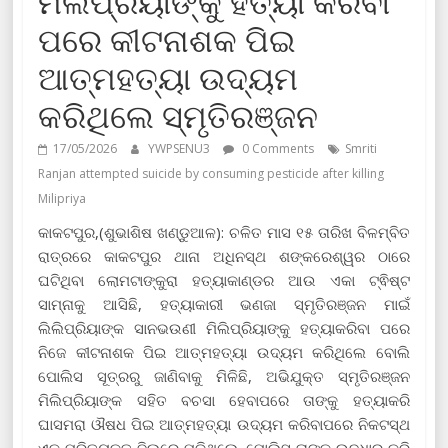
ମିଲିପ୍ରିୟାଙ୍କୁ ହତ୍ୟା କରିବା
ପରେ କୀଟନାଶକ ପିଇ
ଆତ୍ମହତ୍ୟା ଉଦ୍ୟମ
କରିଥିଲେ ସ୍ମୃତିରଞ୍ଜନ
17/05/2026
YWPSENU3
0 Comments
Smriti
Ranjan attempted suicide by consuming pesticide after killing
Milipriya
କାକଟପୁର,(ଶୁଭାଶିଷ ଖଣ୍ଡୁଆଳ): ଚଳିତ ମାସ ୧୫ ତାରିଖ ବିଳମ୍ବିତ
ରାତ୍ରରେ କାକଟପୁର ଥାନା ଅଧିନସ୍ଥ ଶଙ୍କରେଶ୍ୱର ଠାରେ
ଘଟିଥିବା ଲୋମଟାଙ୍କୁରା ହତ୍ୟାକାଣ୍ଡର ଆଉ ଏକା ଟ୍ଵିଷ୍ଟ
ସାମ୍ନାକୁ ଆସିଛି, ହତ୍ୟାକାରୀ ଭଣଜା ସ୍ମୃତିରଞ୍ଜନ ମାଇଁ
ଲିଲିପ୍ରିୟାଙ୍କ ସାନଭଉଣୀ ମିଲିପ୍ରିୟାଙ୍କୁ ହତ୍ୟାକରିବା ପରେ
ନିଜେ କୀଟନାଶକ ପିଇ ଆତ୍ମହତ୍ୟା ଉଦ୍ୟମ କରିଥିଲେ ବୋଲି
ପୋଲିସ ସୂତ୍ରରୁ ଜାଣିବାକୁ ମିଳିଛି, ଅଭିଯୁକ୍ତ ସ୍ମୃତିରଞ୍ଜନ
ମିଲିପ୍ରିୟାଙ୍କ ସହିତ ବଚସା ହେବାପରେ ତାଙ୍କୁ ହତ୍ୟାକରି
ଘାସମରା ଔଷଧ ପିଇ ଆତ୍ମହତ୍ୟା ଉଦ୍ୟମ କରିବାପରେ ନିକଟସ୍ଥ
ଏକ ପରିତ୍ୟକ୍ତ ବିଲରେ ପଡ଼ିଥିଲେ, ପୋଲିସ ତାଙ୍କୁ ଉଦ୍ଧାର କରି