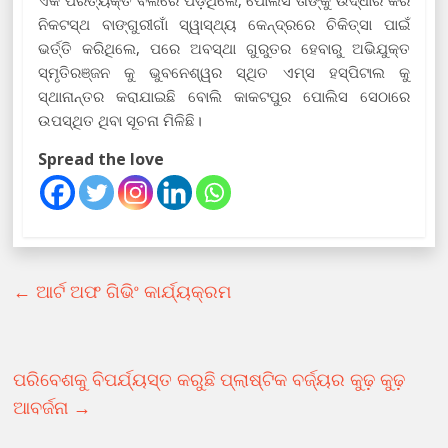
ନିକଟସ୍ଥ ବାଙ୍ଗୁରୀଗାଁ ସ୍ୱାସ୍ଥ୍ୟ କେନ୍ଦ୍ରରେ ଚିକିତ୍ସା ପାଇଁ
ଭର୍ତ୍ତି କରିଥିଲେ, ପରେ ଅବସ୍ଥା ଗୁରୁତର ହେବାରୁ ଅଭିଯୁକ୍ତ
ସ୍ମୃତିରଞ୍ଜନ କୁ ଭୁବନେଶ୍ୱର ସ୍ଥିତ ଏମ୍ସ ହସ୍ପିଟାଲ କୁ
ସ୍ଥାନାନ୍ତର କରାଯାଇଛି ବୋଲି କାକଟପୁର ପୋଲିସ ସେଠାରେ
ଉପସ୍ଥିତ ଥିବା ସୂଚନା ମିଳିଛି।
Spread the love
←
ଆର୍ଟ ଅଫ ଗିଭିଂ କାର୍ଯ୍ୟକ୍ରମ
ପରିବେଶକୁ ବିପର୍ଯ୍ୟସ୍ତ କରୁଛି ପ୍ଲାଷ୍ଟିକ ବର୍ଜ୍ୟର କୁଢ଼ କୁଢ଼
ଆବର୍ଜନା
→