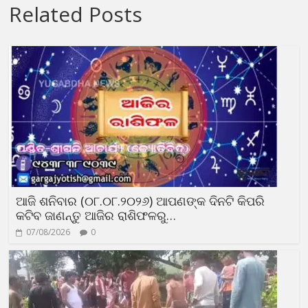
Related Posts
ଆଜି ଶନିବାର (୦୮.୦୮.୨୦୨୬) ଆପଣଙ୍କ ଦିନଟି କିପରି
କଟିବ ଜାଣନ୍ତୁ ଆଜିର ରାଶିଫଳରୁ…
07/08/2026
0