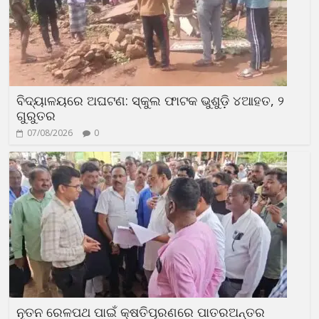
ବିଦ୍ୟାଳୟରେ ଅଘଟଣ: ସ୍କୁଲ ଫାଟକ ଭୁଶୁଡ଼ି ୪ଆହତ, ୨
ଗୁରୁତର
07/08/2026
0
ନୂତନ ରେଳପଥ ପାଇଁ କ୍ଷତିପୂରଣରେ ପାତରଅନ୍ତର