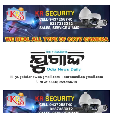
Skip
to
content
yugabdanews@gmail.com, kborpmedia@gmail.com
9178158740, 8599858740