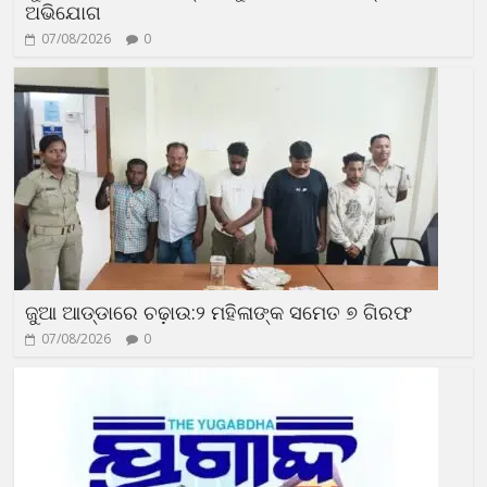
ଅଭିଯୋଗ
07/08/2026
0
ଜୁଆ ଆଡ୍ଡାରେ ଚଢ଼ାଉ:୨ ମହିଳାଙ୍କ ସମେତ ୭ ଗିରଫ
07/08/2026
0