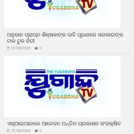
ଅନୁଦାନ ପ୍ରାପ୍ତ ଶିକ୍ଷକଙ୍କ ଦାବି ପୂରଣରେ ସରକାରଙ୍କ
ଟାଳ ଟୁଳ ନିତୀ
07/08/2026
0
ଏସ୍‌ଆଇଆରରେ ଆବେଦନ ଅନ୍ତିମ ପ୍ରକାଶନ ସଂରକ୍ଷିତ
07/08/2026
0