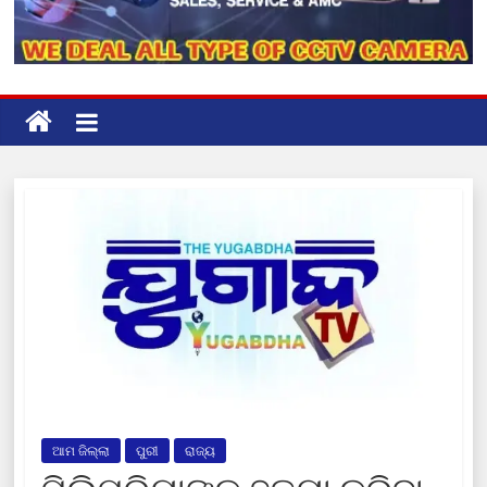
ଆମ ଜିଲ୍ଲା
ପୁରୀ
ରାଜ୍ୟ