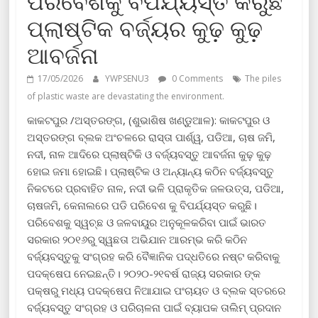
ପରିବେଶକୁ ବିପର୍ଯ୍ୟସ୍ତ କରୁଛି
ପ୍ଲାଷ୍ଟିକ ବର୍ଜ୍ୟର କୁଢ଼ କୁଢ଼
ଆବର୍ଜନା
17/05/2026
YWPSENU3
0 Comments
The piles
of plastic waste are devastating the environment.
କାକଟପୁର /ଅସ୍ତରଙ୍ଗ, (ଶୁଭାଶିଷ ଖଣ୍ଡୁଆଳ): କାକଟପୁର ଓ
ଅସ୍ତରଙ୍ଗ ବ୍ଲକ ଅଂଚଳରେ ରାସ୍ତା ପାର୍ଶ୍ୱ, ପଡିଆ, ଚାଷ ଜମି,
ନଦୀ, ନାଳ ଆଦିରେ ପ୍ଲାଷ୍ଟିକି ଓ ବର୍ଜ୍ୟବସ୍ତୁ ଆବର୍ଜନା କୁଢ଼ କୁଢ଼
ହୋଇ ଜମା ହୋଇଛି। ପ୍ଲାଷ୍ଟିକ ଓ ଅନ୍ୟାନ୍ୟ କଠିନ ବର୍ଜ୍ୟବସ୍ତୁ
ନିକଟରେ ପ୍ରବାହିତ ନାଳ, ନଦୀ ଭଳି ପ୍ରାକୃତିକ ଜଳଉତ୍ସ, ପଡିଆ,
ଚାଷଜମି, କେନାଲରେ ପଡି ପରିବେଶ କୁ ବିପର୍ଯ୍ୟସ୍ତ କରୁଛି।
ପରିବେଶକୁ ସ୍ୱଚ୍ଛ ଓ ଜଳବାୟୁର ଅନୁକୂଳକରିବା ପାଇଁ ଭାରତ
ସରକାର ୨୦୧୬ରୁ ସ୍ୱଛତା ଅଭିଯାନ ଆରମ୍ଭ କରି କଠିନ
ବର୍ଜ୍ୟବସ୍ତୁକୁ ସଂଗ୍ରହ କରି ବୈଜ୍ଞାନିକ ପଦ୍ଧତିରେ ନଷ୍ଟ କରିବାକୁ
ପଦକ୍ଷେପ ନେଇଛନ୍ତି। ୨୦୨୦-୨୧ବର୍ଷ ରାଜ୍ୟ ସରକାର ଙ୍କ
ପକ୍ଷରୁ ମଧ୍ୟ ପଦକ୍ଷେପ ନିଆଯାଇ ପଂଚାୟତ ଓ ବ୍ଲକ ସ୍ତରରେ
ବର୍ଜ୍ୟବସ୍ତୁ ସଂଗ୍ରହ ଓ ପରିଚାଳନା ପାଇଁ ବ୍ୟାପକ ତାଲିମ୍ ପ୍ରଦାନ