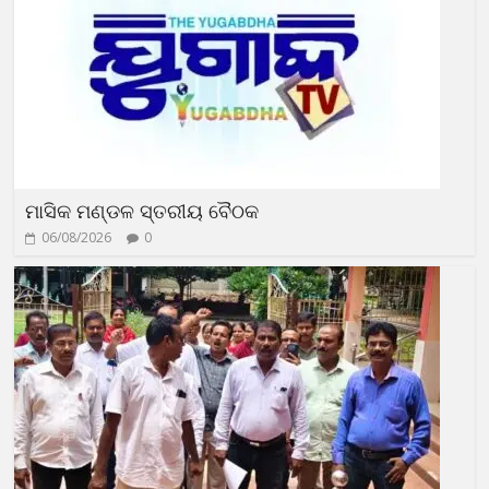
ମାସିକ ମଣ୍ଡଳ ସ୍ତରୀୟ ବୈଠକ
06/08/2026
0