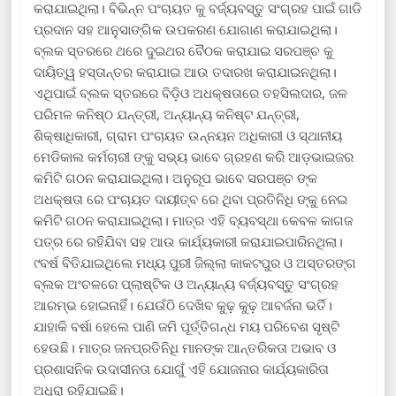
କରାଯାଇଥିଲା। ବିଭିନ୍ନ ପଂଚାୟତ କୁ ବର୍ଜ୍ୟବସ୍ତୁ ସଂଗ୍ରହ ପାଇଁ ଗାଡି
ପ୍ରଦାନ ସହ ଆନୁସାଙ୍ଗିକ ଉପକରଣ ଯୋଗାଣ କରାଯାଇଥିଲା।
ବ୍ଲକ ସ୍ତରରେ ଥରେ ଦୁଇଥର ବୈଠକ କରାଯାଇ ସରପଞ୍ଚ କୁ
ଦାୟିତ୍ୱ ହସ୍ତାନ୍ତର କରାଯାଇ ଆଉ ତଦାରଖ କରାଯାଇନଥିଲା।
ଏଥିପାଇଁ ବ୍ଲକ ସ୍ତରରେ ବିଡ଼ିଓ ଅଧକ୍ଷତାରେ ତହସିଲଦାର, ଜଳ
ପରିମଳ କନିଷ୍ଠ ଯନ୍ତ୍ରୀ, ଅନ୍ୟାନ୍ୟ କନିଷ୍ଟ ଯନ୍ତ୍ରୀ,
ଶିକ୍ଷାଧିକାରୀ, ଗ୍ରାମ ପଂଚାୟତ ଉନ୍ନୟନ ଅଧିକାରୀ ଓ ସ୍ଥାନୀୟ
ମେଡିକାଲ କର୍ମଚାରୀ ଙ୍କୁ ସଭ୍ୟ ଭାବେ ଗ୍ରହଣ କରି ଆଡ଼ଭାଇଜର
କମିଟି ଗଠନ କରାଯାଇଥିଲା। ଅନୁରୂପ ଭାବେ ସରପଞ୍ଚ ଙ୍କ
ଅଧକ୍ଷତା ରେ ପଂଚାୟତ ଦାୟୀତ୍ବ ରେ ଥିବା ପ୍ରତିନିଧି ଙ୍କୁ ନେଇ
କମିଟି ଗଠନ କରାଯାଇଥିଲା। ମାତ୍ର ଏହି ବ୍ୟବସ୍ଥା କେବଳ କାଗଜ
ପତ୍ର ରେ ରହିଯିବା ସହ ଆଉ କାର୍ଯ୍ୟକାରୀ କରାଯାଇପାରିନଥିଲା।
୯ବର୍ଷ ବିତିଯାଇଥିଲେ ମଧ୍ୟ ପୁରୀ ଜିଲ୍ଲା କାକଟପୁର ଓ ଅସ୍ତରଙ୍ଗ
ବ୍ଲକ ଅଂଚଳରେ ପ୍ଲାଷ୍ଟିକ ଓ ଅନ୍ୟାନ୍ୟ ବର୍ଜ୍ୟବସ୍ତୁ ସଂଗ୍ରହ
ଆରମ୍ଭ ହୋଇନାହିଁ। ଯେଉଁଠି ଦେଖିବ କୁଢ଼ କୁଢ଼ ଆବର୍ଜନା ଭର୍ତି।
ଯାହାକି ବର୍ଷା ହେଲେ ପାଣି ଜମି ପୂର୍ତ୍ତିଗନ୍ଧ ମୟ ପରିବେଶ ସୃଷ୍ଟି
ହେଉଛି। ମାତ୍ର ଜନପ୍ରତିନିଧି ମାନଙ୍କ ଆନ୍ତରିକତା ଅଭାବ ଓ
ପ୍ରଶାସନିକ ଉଦାସୀନତା ଯୋଗୁଁ ଏହି ଯୋଜନାର କାର୍ଯ୍ୟକାରିତା
ଅଧୁରା ରହିଯାଇଛି।