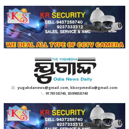
Skip
to
content
yugabdanews@gmail.com, kborpmedia@gmail.com
9178158740, 8599858740