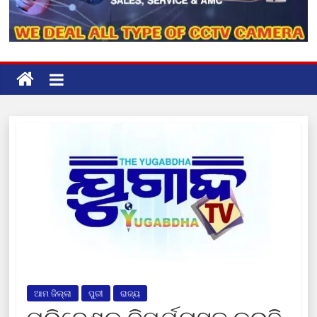
ଆମ ଜିଲ୍ଲା
ପୁରୀ
ରାଜ୍ୟ