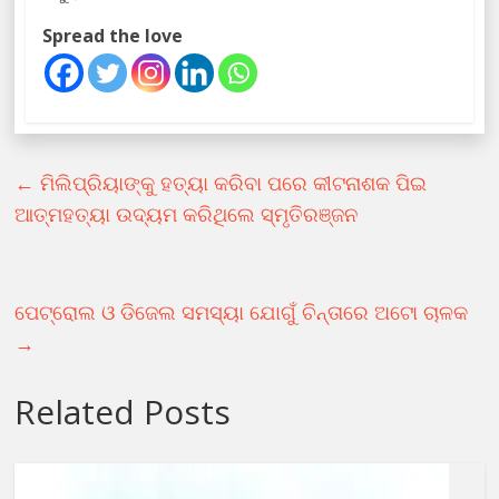
Spread the love
←
ମିଲିପ୍ରିୟାଙ୍କୁ ହତ୍ୟା କରିବା ପରେ କୀଟନାଶକ ପିଇ
ଆତ୍ମହତ୍ୟା ଉଦ୍ୟମ କରିଥିଲେ ସ୍ମୃତିରଞ୍ଜନ
ପେଟ୍ରୋଲ ଓ ଡିଜେଲ ସମସ୍ୟା ଯୋଗୁଁ ଚିନ୍ତାରେ ଅଟୋ ଚାଳକ
→
Related Posts