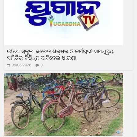
ଓଡ଼ିଶା ସ୍କୁଲ କଲେଜ ଶିକ୍ଷକ ଓ କର୍ମଚାରୀ ସମନ୍ୱୟ
ସମିତିର ବିଭିନ୍ନ ଦାବିନେଇ ଧାରଣା
06/08/2026
0