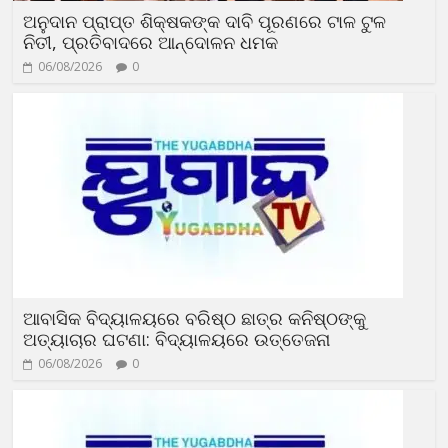
ଅନୁଦାନ ପ୍ରାପ୍ତ ଶିକ୍ଷକଙ୍କ ଦାବି ପୂରଣରେ ଟାଳ ଟୁଳ
ନିତୀ, ପ୍ରତିବାଦରେ ଆନ୍ଦୋଳନ ଧମକ
06/08/2026
0
ଆବାସିକ ବିଦ୍ୟାଳୟରେ ବରିଷ୍ଠ ଛାତ୍ର କନିଷ୍ଠଙ୍କୁ
ଅତ୍ୟାଚାର ଘଟଣା: ବିଦ୍ୟାଳୟରେ ଉତ୍ତେଜନା
06/08/2026
0