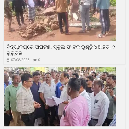
ବିଦ୍ୟାଳୟରେ ଅଘଟଣ: ସ୍କୁଲ ଫାଟକ ଭୁଶୁଡ଼ି ୪ଆହତ, ୨
ଗୁରୁତର
07/08/2026
0