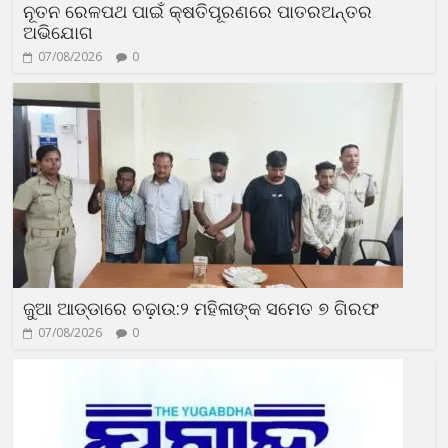
ନୂତନ ରେଳପଥ ପାଇଁ କ୍ଷତିପୂରଣରେ ପାତରଅନ୍ତର
ଅଭିଯୋଗ
07/08/2026
0
ଜୁଆ ଆଡ୍ଡାରେ ଚଢ଼ାଉ:୨ ମହିଳାଙ୍କ ସମେତ ୭ ଗିରଫ
07/08/2026
0