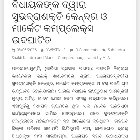
ବିଧାୟକଙ୍କ ଦ୍ୱାରା
ସୁଭଦ୍ରାଶକ୍ତି କେନ୍ଦ୍ର ଓ
ମାର୍କେଟ କମ୍ପ୍ଲେକ୍ସ
ଉଦଘାଟିତ
08/05/2026
YWPSENU3
0 Comments
Subhadra
Shakti Kendra and Market Complex inaugurated by MLA
ପାରଳାଖେମୁଣ୍ଡି, (ତାରିଣୀ ପ୍ରସାଦ ପଣ୍ଡା): ଗଜପତି ଜିଲ୍ଲାର
କାଶୀନଗର ବ୍ଲକ୍ ଖାଣ୍ଡବାରେ ଗ୍ରାମ ପଞ୍ଚାୟତସ୍ତରୀୟ
ସୁଭଦ୍ରାଶକ୍ତି କେନ୍ଦ୍ର, ମାର୍କେଟ କମ୍ପ୍ଲେକ୍ସ ଓ ବସ୍ ରହଣି ଗୃହ
ଉଦ୍‌ଘାଟିତ ହୋଇଯାଇଛି। ପାରଳା ବିଧାୟକ ଇଂ.ରୂପେଶ ପାଣିଗ୍ରାହୀ
ମୁଖ୍ୟ ଅତିଥି ଭାବେ ଯୋଗ ଦେଇ ଏହାକୁ ଉଦ୍‌ଘାଟନ କରିଥିଲେ।
ଏହାପୂର୍ବରୁ ବିଧାୟକ ଗ୍ରାମରେ ଥିବା ଏକ ମନ୍ଦିର ପ୍ରତିଷ୍ଠା
କାର୍ଯ୍ୟକ୍ରମରେ ସାମିଲ ହୋଇଥିଲେ। ପରେ ସୁଭଦ୍ରାଶକ୍ତି
କେନ୍ଦ୍ରରେ ମହିଳାମାନଙ୍କ ସହ ଆଲୋଚନା କରିଥିଲେ। ଗଜପତି
ଜିଲ୍ଲା ପରିଷଦ ସଭାପତି ଜି.ତିରୁପତି ରାଓ, କାଶୀନଗର ବ୍ଲକ୍
ଅଧ୍ୟକ୍ଷା ବାଲା ସାଇଆମ୍ମା, ପଞ୍ଚାୟତ ସମିତି ଉପାଧ୍ୟକ୍ଷ