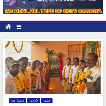
ଆମ ଜିଲ୍ଲା
ଗଜପତି
ରାଜ୍ୟ