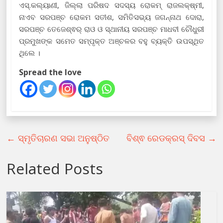
ଏସ୍.କଲ୍ୟାଣୀ, ଜିଲ୍ଲା ପରିଷଦ ସଦସ୍ୟ ରୋକମ୍ ରାଜଲକ୍ଷ୍ମୀ,
ନାଏବ ସରପଞ୍ଚ ରୋକମ ସତୀଶ, ସମିତିସଭ୍ୟ ଜଗନ୍ନାଥ ଦୋରା,
ସରପଞ୍ଚ ତେଜେଶ୍ଵର୍ ରାଓ ଓ ସ୍ଥାନୀୟ ସରପଞ୍ଚ ମାଧବୀ ଚୌଧୁରୀ
ପ୍ରମୁଖଙ୍କ ସମେତ ସମ୍ପୃକ୍ତ ଅଞ୍ଚଳର ବହୁ ବ୍ୟକ୍ତି ଉପସ୍ଥିତ
ଥିଲେ ।
Spread the love
←
ସ୍ମୃତିଚାରଣ ସଭା ଅନୁଷ୍ଠିତ
ବିଶ୍ଵ ରେଡକ୍ରସ୍ ଦିବସ
→
Related Posts