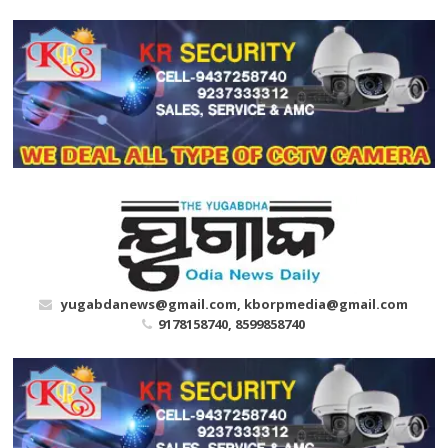
Skip
to
content
yugabdanews@gmail.com, kborpmedia@gmail.com
9178158740, 8599858740