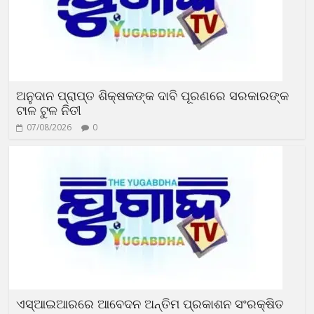
ଅନୁଦାନ ପ୍ରାପ୍ତ ଶିକ୍ଷକଙ୍କ ଦାବି ପୂରଣରେ ସରକାରଙ୍କ
ଟାଳ ଟୁଳ ନିତୀ
07/08/2026
0
ଏସ୍‌ଆଇଆରରେ ଆବେଦନ ଅନ୍ତିମ ପ୍ରକାଶନ ସଂରକ୍ଷିତ