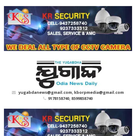
Skip
to
content
yugabdanews@gmail.com, kborpmedia@gmail.com
9178158740, 8599858740