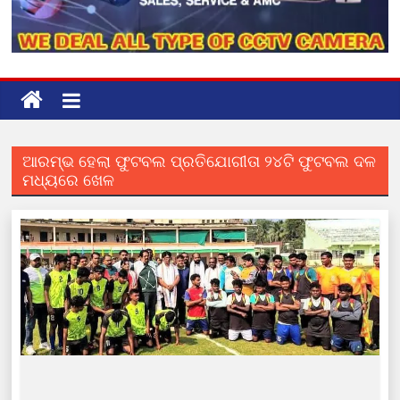
ଆରମ୍ଭ ହେଲା ଫୁଟବଲ ପ୍ରତିଯୋଗୀତା ୨୪ଟି ଫୁଟବଲ ଦଳ
ମଧ୍ୟରେ ଖେଳ