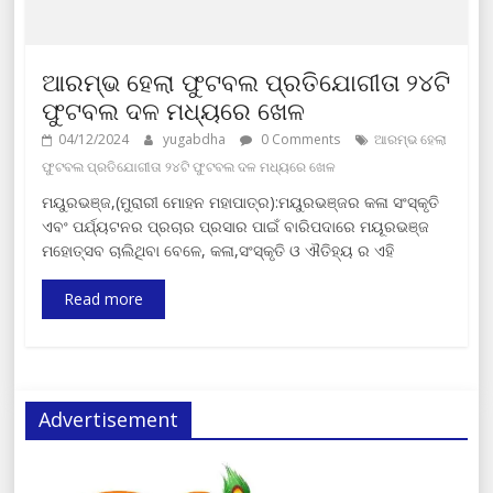
ଆରମ୍ଭ ହେଲା ଫୁଟବଲ ପ୍ରତିଯୋଗୀତା ୨୪ଟି
ଫୁଟବଲ ଦଳ ମଧ୍ୟରେ ଖେଳ
04/12/2024
yugabdha
0 Comments
ଆରମ୍ଭ ହେଲା
ଫୁଟବଲ ପ୍ରତିଯୋଗୀତା ୨୪ଟି ଫୁଟବଲ ଦଳ ମଧ୍ୟରେ ଖେଳ
ମୟୁରଭଞ୍ଜ,(ମୁରାରୀ ମୋହନ ମହାପାତ୍ର):ମୟୁରଭଞ୍ଜର କଳା ସଂସ୍କୃତି
ଏବଂ ପର୍ଯ୍ୟଟନର ପ୍ରଚାର ପ୍ରସାର ପାଇଁ ବାରିପଦାରେ ମୟୂରଭଞ୍ଜ
ମହୋତ୍ସବ ଚାଲିଥିବା ବେଳେ, କଳା,ସଂସ୍କୃତି ଓ ଐତିହ୍ୟ ର ଏହି
Read more
Advertisement