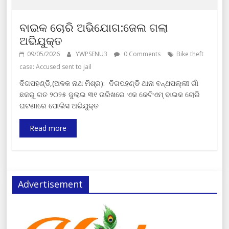
ବାଇକ ଚୋରି ଅଭିଯୋଗ:ଜେଲ ଗଲା
ଅଭିଯୁକ୍ତ
09/05/2026
YWPSENU3
0 Comments
Bike theft
case: Accused sent to jail
ଦିଗପହଣ୍ଡି,(ଅଳକ ନାଥ ମିଶ୍ର): ଦିଗପହଣ୍ଡି ଥାନା ବନ୍ଥପଲ୍ଲୀ ଗାଁ
ଛକରୁ ଗତ ୨୦୨୫ ଜୁଲାଇ ୩୧ ତାରିଖରେ ଏକ କେଟିଏମ୍ ବାଇକ ଚୋରି
ଘଟଣାରେ ପୋଲିସ ଅଭିଯୁକ୍ତ
Read more
Advertisement