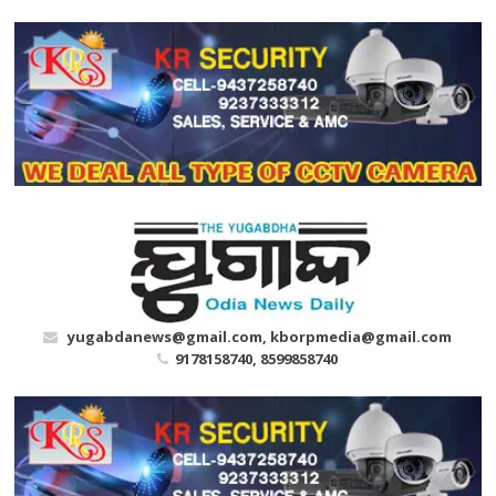
Skip
to
content
yugabdanews@gmail.com, kborpmedia@gmail.com
9178158740, 8599858740