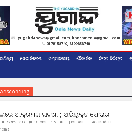
yugabdanews@gmail.com, kborpmedia@gmail.com
9178158740, 8599858740
ବାଣିଜ୍ୟ
ଦେଶ ବିଦେଶ
ସମ୍ପାଦକୀୟ
ଦୈନ ଦିନ
ଚିତ୍ର ବିଚିତ୍ର
କ
d absconding
ରେ ଆକ୍ରମଣ ଘଟଣା ; ଅଭିଯୁକ୍ତ ଫେରାର
YWPSENU3
0 Comments
Liquor bottle attack incident;
nding