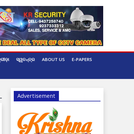
୍ରୀଡ଼ା
ସ୍ୱତନ୍ତ୍ର
ABOUT US
E-PAPERS
Advertisement