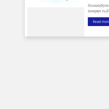
ଦିଗପହଣ୍ଡି(ଅଳକ
ରାଧାକୃଷ୍ଣ ମନ୍
Read mor