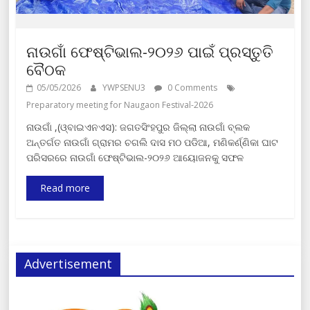
ନାଉଗାଁ ଫେଷ୍ଟିଭାଲ-୨୦୨୬ ପାଇଁ ପ୍ରସ୍ତୁତି
ବୈଠକ
05/05/2026
YWPSENU3
0 Comments
Preparatory meeting for Naugaon Festival-2026
ନାଉଗାଁ ,(ଓ୍ବାଇଏନଏସ): ଜଗତସିଂହପୁର ଜିଲ୍ଲା ନାଉଗାଁ ବ୍ଲକ
ଅନ୍ତର୍ଗତ ନାଉଗାଁ ଗ୍ରାମର ଚଗଲି ଦାସ ମଠ ପଡିଆ, ମଣିକର୍ଣ୍ଣିକା ଘାଟ
ପରିସରରେ ନାଉଗାଁ ଫେଷ୍ଟିଭାଲ-୨୦୨୬ ଆୟୋଜନକୁ ସଫଳ
Read more
Advertisement