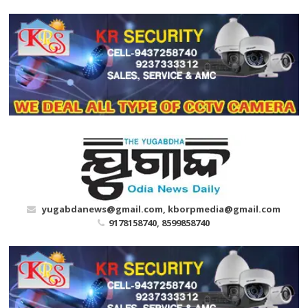
Skip
to
content
yugabdanews@gmail.com, kborpmedia@gmail.com
9178158740, 8599858740