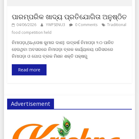
ପାରମ୍ପରିକ ଖାଦ୍ୟ ପ୍ରତିଯୋଗିତା ଅନୁଷ୍ଠିତ
04/06/2026
YWPSENU3
0 Comments
Traditional
food competition held
ନିମାପଡ଼ା,(ସନ୍ତୋଷ କୁମାର ଦାଶ): ଉତ୍କର୍ଷ ନିମାପଡ଼ା ୨.୦ ପାଳିତ
ହେଉଥିବା ଅବସରରେ ନିମାପଡ଼ା ବ୍ଲକ କାର୍ଯ୍ୟାଳୟ ପରିସରରେ
ନିମାପଡ଼ା ଓ ଗୋପ ବ୍ଲକ ମିଶନ ଶକ୍ତି ପକ୍ଷରୁ
Read more
Advertisement