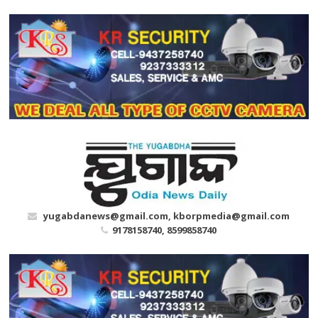
Skip
to
content
yugabdanews@gmail.com, kborpmedia@gmail.com
9178158740, 8599858740