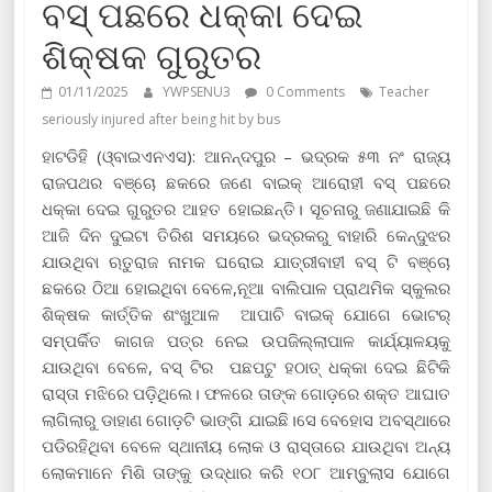
ବସ୍ ପଛରେ ଧକ୍କା ଦେଇ
ଶିକ୍ଷକ ଗୁରୁତର
01/11/2025
YWPSENU3
0 Comments
Teacher
seriously injured after being hit by bus
ହାଟଡିହି (ଓ୍ବାଇଏନଏସ): ଆନନ୍ଦପୁର – ଭଦ୍ରକ ୫୩ ନଂ ରାଜ୍ୟ
ରାଜପଥ‌ର ବଞ୍ଚୋ ଛକରେ ଜଣେ ବାଇକ୍ ଆରୋହୀ ବସ୍ ପଛରେ
ଧକ୍କା ଦେଇ ଗୁରୁତର ଆହତ ହୋଇଛନ୍ତି। ସୂଚନାରୁ ଜଣାଯାଇଛି କି
ଆଜି ଦିନ ଦୁଇଟା ତିରିଶ ସମୟରେ ଭଦ୍ରକରୁ ବାହାରି କେନ୍ଦୁଝର
ଯାଉଥିବା ଋତୁରାଜ ନାମକ ଘରୋଇ ଯାତ୍ରୀବାହୀ ବସ୍ ଟି ବଞ୍ଚୋ
ଛକ‌ରେ‌ ଠିଆ ହୋଇଥିବା ବେଳେ,ନୂଆ ବାଲିପାଳ ପ୍ରାଥମିକ ସ୍କୁଲର
ଶିକ୍ଷକ କାର୍ତ୍ତିକ ଶଂଖୁଆଳ ଆପାଚି ବାଇକ୍ ଯୋଗେ ଭୋଟର୍
ସମ୍ପର୍କିତ କାଗଜ ପତ୍ର ନେଇ ଉପଜିଲ୍ଲାପାଳ କାର୍ଯ୍ୟାଳୟକୁ
ଯାଉଥିବା ବେଳେ, ବସ୍ ଟିର ପଛପଟୁ ହଠାତ୍ ଧକ୍କା ଦେଇ ଛିଟିକି
ରାସ୍ତା ମଝିରେ ପଡ଼ିଥିଲେ। ଫଳରେ ତାଙ୍କ ଗୋଡ଼ରେ ଶକ୍ତ ଆଘାତ
ଲାଗିଲାରୁ ଡାହାଣ ଗୋଡ଼ଟି ଭାଙ୍ଗି ଯାଇଛି।ସେ‌ ବେହୋସ ଅବସ୍ଥାରେ
ପଡିରହିଥିବା ବେଳେ ସ୍ଥାନୀୟ ଲୋକ ଓ ରାସ୍ତାରେ ଯାଉଥିବା ଅନ୍ୟ
ଲୋକମାନେ ମିଶି ତାଙ୍କୁ ଉଦ୍ଧାର କରି ୧୦୮ ଆମ୍ବୁଲାସ ଯୋଗେ