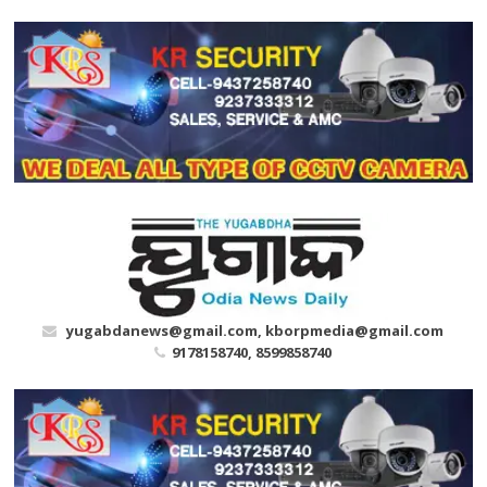
Skip
to
content
yugabdanews@gmail.com, kborpmedia@gmail.com
9178158740, 8599858740