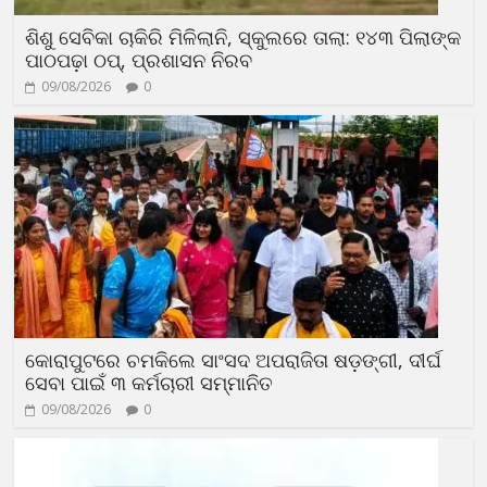
ଶିଶୁ ସେବିକା ଚାକିରି ମିଳିଲାନି, ସ୍କୁଲରେ ତାଲା: ୧୪୩ ପିଲାଙ୍କ
ପାଠପଢ଼ା ଠପ୍, ପ୍ରଶାସନ ନିରବ
09/08/2026
0
କୋରାପୁଟରେ ଚମକିଲେ ସାଂସଦ ଅପରାଜିତା ଷଡ଼ଙ୍ଗୀ, ଦୀର୍ଘ
ସେବା ପାଇଁ ୩ କର୍ମଚାରୀ ସମ୍ମାନିତ
09/08/2026
0