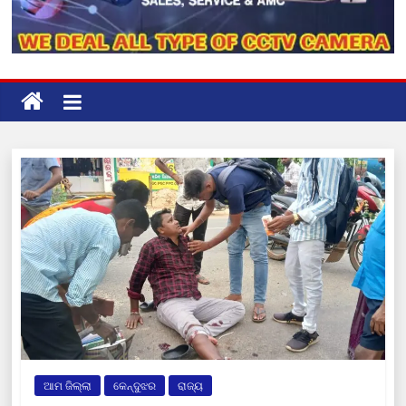
ଆମ ଜିଲ୍ଲା
କେନ୍ଦୁଝର
ରାଜ୍ୟ