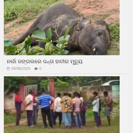
ନର୍ଲା ଜଙ୍ଗଲରେ ଦନ୍ତା ହାତୀର ମୃତ୍ୟୁ
09/08/2026
0