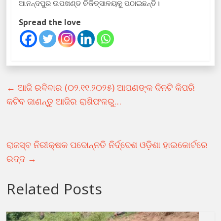
ଆନନ୍ଦପୁର ଉପଖଣ୍ଡ ଚିକିତ୍ସାଳୟକୁ ପଠାଇଛନ୍ତି।
Spread the love
←
ଆଜି ରବିବାର (୦୨.୧୧.୨୦୨୫) ଆପଣଙ୍କ ଦିନଟି କିପରି
କଟିବ ଜାଣନ୍ତୁ ଆଜିର ରାଶିଫଳରୁ…
ରାଜସ୍ବ ନିରୀକ୍ଷକ ପଦୋନ୍ନତି ନିର୍ଦ୍ଦେଶ ଓଡ଼ିଶା ହାଇକୋର୍ଟରେ
ରଦ୍ଦ
→
Related Posts