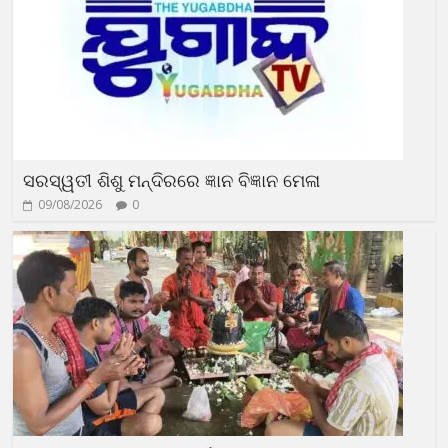
ସରସ୍ୱତୀ ଶିଶୁ ମନ୍ଦିରରେ ଜ୍ଞାନ ବିଜ୍ଞାନ ମେଳା
09/08/2026
0