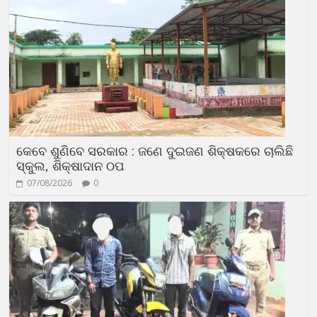
କେବେ ଶୁଣିବେ ସରକାର : ଜଣେ ଦୁଇଜଣ ଶିକ୍ଷକରେ ଚାଲିଛି
ସ୍କୁଲ, ଶିକ୍ଷାଦାନ ଠପ
07/08/2026
0