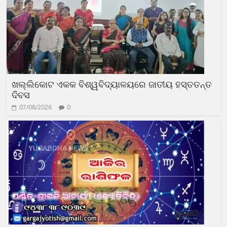
ଖଲ୍ଲିକୋଟ ଏକକ ବିଶ୍ୱବିଦ୍ୟାଳୟରେ ଜାତୀୟ ହସ୍ତତନ୍ତ
ଦିବସ
07/08/2026
0