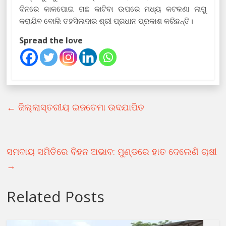
ଦିନରେ କାକପୋଇ ଗଛ କାଟିବା ଉପରେ ମଧ୍ୟ କଟକଣା ଲାଗୁ
କରାଯିବ ବୋଲି ତହସିଲଦାର ଶ୍ରୀ ପ୍ରଧାନ ପ୍ରକାଶ କରିଛନ୍ତି।
Spread the love
←
ଜିଲ୍ଲାସ୍ତରୀୟ ଇଜତେମା ଉଦଯାପିତ
ସମବାୟ ସମିତିରେ ବିହନ ଅଭାବ: ମୁଣ୍ଡରେ ହାତ ଦେଲେଣି ଚାଷୀ
→
Related Posts