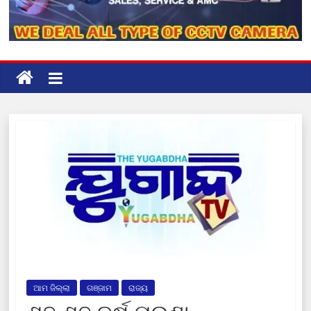
ଆମ ଜିଲ୍ଲା
ଗଞ୍ଜାମ
ରାଜ୍ୟ