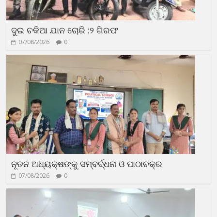
ଦୁଇ ଚକିଆ ଯାନ ଚୋରି :୨ ଗିରଫ
07/08/2026
0
ନୂତନ ଅଧ୍ୟକ୍ଷଙ୍କୁ ସମ୍ବର୍ଦ୍ଧନା ଓ ପାଠାଚକ୍ର
07/08/2026
0