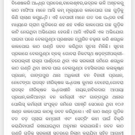
ବିଶେଷକରି ଆନ୍ଧ୍ର ପ୍ରଦେଶ,ବାଲେଶ୍ଵର,ଭଦ୍ରକ ଭଳି ଅଞ୍ଚଳରୁ
କାଠ ମାଫିଆ ମାନେ ଆସି କମ୍ ମୂଲ୍ୟରେ କାକପୋଇ ଗଛ ଗୁଡ଼ିକୁ
କିଣି ଚାଲାଣ କରୁଛନ୍ତି। ଏହି ବେପାରୀ ମାନେ ଗତ ଦଶ ପନ୍ଦର ବର୍ଷ
ମଧ୍ୟରେ ଗ୍ରାମ ଗୁଡିକରେ ଶହ ଶହ ବର୍ଷର କାକପୋଇ ଗଛ ଗୁଡ଼ିକ
କାଟି ନେଇଥିବା ଅଭିଯୋଗ ହେଉଛି। ଆଜି ଏହିଭଳି ଏକ ଅଭିଯୋଗ
ପାଇବା ପରେ ବେଲଗୁଣ୍ଠା ପ୍ରଶାସନ ତ୍ୱରିତ ଚଢ଼ାଉ କରି ଶତାଧିକ
କାକପୋଇ କାଠ ଗଣ୍ଡି ଜବତ କରିଥିବା ସୂଚନା ମିଳିଛି। ସୂଚନା
ପ୍ରକାରେ ବେଲଗୁଣ୍ଠା ବ୍ଳକ୍ ଗୋବରା ନିକଟସ୍ଥ ଷଡ଼ଙ୍ଗୀପଲ୍ଲୀ-
ବରପଲ୍ଲୀ ରାସ୍ତା ପାର୍ଶ୍ବରେ ଥିବା ଏକ ସରକାରୀ ଜମିରେ ଶତାଧିକ
କାଠ ଗଣ୍ଡି ଥିବା ଖବର ପାଇ ବେଲଗୁଣ୍ଠା ତହସିଲଦାର କଳାକୃଷ୍ଣ
ପ୍ରଧାନ, ଗାଙ୍ଗପୁର ଥାନା ଅଧିକାରୀ ବନ ବିହାରୀ ପ୍ରଧାନ,
ନେଟେଙ୍ଗା ରାଜସ୍ବ ନୀରିକ୍ଷକ ସନ୍ତୋଷ କୁମାର ବେହେରା,ଗୋବରା
ରାଜସ୍ବ ନୀରିକ୍ଷକ ସନ୍ତୋଷୀନି ନାୟକ,ହାବିଲଦାର ଆପାୟା
ପ୍ରଧାନ,କାଳିଆମ୍ବା ବନ କର୍ମଚାରୀ ଏବଂ ଗାଙ୍ଗପୁର ଥାନାର
ପୋଲିସ୍ କର୍ମଚାରୀ ସଂପୃକ୍ତ ଜମିରେ ପହଞ୍ଚି ସେଠାରେ ଥିବା ୧୦୬
ଖଣ୍ଡ କାକପୋଇ କାଠକୁ ଜବତ କରିଥିଲେ। ଏହି କାଠ ଖଣ୍ଡ ଗୁଡିକ
ବଡ ବଡ଼ ପ୍ଲାଇ କମ୍ପାନୀ ଏବଂ ସେଟ୍ରିଂ କାମ ପାଇଁ ବିକ୍ରି
କରାଯିବାପାଇଁ ରଖାଯାଇଥିବା ଅନୁମାନ କରାଯାଉଛି। ଜବତ କାଠ
ଗଣ୍ଡି ଗୁଡିକୁ ସରକାରୀ ସ୍ତରରେ ନିଲାମ କରାଯିବା ସହିତ ଆଗାମୀ