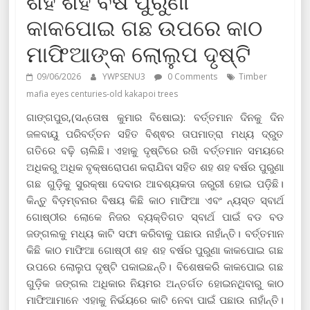
ଶହ ଶହ ବର୍ଷ ପୁରୁଣା
କାକପୋଇ ଗଛ ଉପରେ କାଠ
ମାଫିଆଙ୍କ ଲୋଲୁପ ଦୃଷ୍ଟି
09/06/2026
YWPSENU3
0 Comments
Timber
mafia eyes centuries-old kakapoi trees
ଗାଙ୍ଗପୁର,(ସନ୍ତୋଷ କୁମାର ବିଷୋଇ): ବର୍ତ୍ତମାନ ଦିନକୁ ଦିନ
ଜଳବାୟୁ ପରିବର୍ତ୍ତନ ସହିତ ବିଶ୍ଵର ତାପମାତ୍ରା ମଧ୍ୟ ଦ୍ରୁତ
ଗତିରେ ବଢ଼ି ଚାଲିଛି। ଏହାକୁ ଦୃଷ୍ଟିରେ ରଖି ବର୍ତ୍ତମାନ ସମୟରେ
ଅଧିକରୁ ଅଧିକ ବୃକ୍ଷରୋପଣ କରାଯିବା ସହିତ ଶହ ଶହ ବର୍ଷର ପୁରୁଣା
ଗଛ ଗୁଡ଼ିକୁ ସୁରକ୍ଷା ଦେବାର ଆବଶ୍ୟକତା ଜରୁରୀ ହୋଇ ପଡ଼ିଛି।
କିନ୍ତୁ ବିଡ଼ମ୍ବନାର ବିଷୟ କିଛି କାଠ ମାଫିଆ ଏବଂ ନ୍ୟସ୍ତ ସ୍ବାର୍ଥ
ଗୋଷ୍ଠୀର ଲୋକେ ନିଜର ବ୍ୟକ୍ତିଗତ ସ୍ବାର୍ଥ ପାଇଁ ବଡ ବଡ
ଜଙ୍ଗଲକୁ ମଧ୍ୟ କାଟି ସଫା କରିବାକୁ ପଛାଉ ନାହାଁନ୍ତି। ବର୍ତ୍ତମାନ
କିଛି କାଠ ମାଫିଆ ଗୋଷ୍ଠୀ ଶହ ଶହ ବର୍ଷର ପୁରୁଣା କାକପୋଇ ଗଛ
ଉପରେ ଲୋଲୁପ ଦୃଷ୍ଟି ପକାଇଛନ୍ତି। ବିଶେଷକରି କାକପୋଇ ଗଛ
ଗୁଡ଼ିକ ଜଙ୍ଗଲ ଅଧିକାର ନିୟମର ଅନ୍ତର୍ଗତ ହୋଇନଥିବାରୁ କାଠ
ମାଫିଆମାନେ ଏହାକୁ ନିର୍ଭୟରେ କାଟି ନେବା ପାଇଁ ପଛାଉ ନାହାଁନ୍ତି।