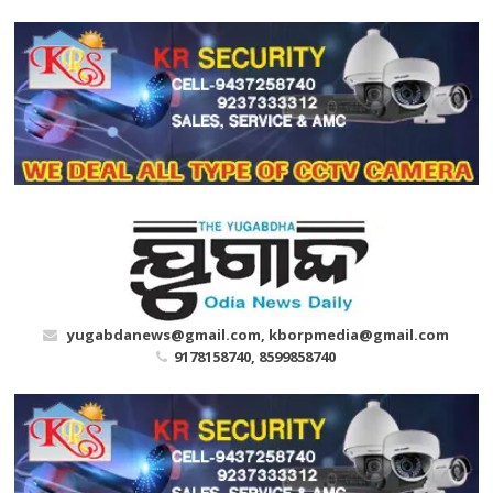
Skip
to
content
yugabdanews@gmail.com, kborpmedia@gmail.com
9178158740, 8599858740