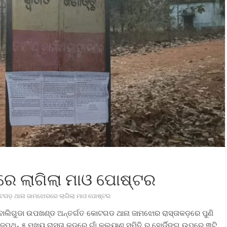
େ ଲାଗିଲା ମାଓ ପୋଷ୍ଟର
ଗଡ଼ ଥାନା ଜାମଝୋରରେ ଲାଗିଲା ମାଓ ପୋଷ୍ଟର
ଲା ବାଲିଗୁଡା ଉପଖଣ୍ଡ ଅନ୍ତର୍ଗତ କୋଟଗଡ ଥାନା ଜାମଝୋର ରାସ୍ତାକଡ଼ରେ ପୁଣି
ଜପଥ- ୫ ମୁଖ୍ୟ ରାସ୍ତା କଡ଼ରେ ଗାଁ କଲ୍ୟାଣ ସମିତି ର ହୋର୍ଡିଙ୍ଗ ଉପରେ ୩ଟି