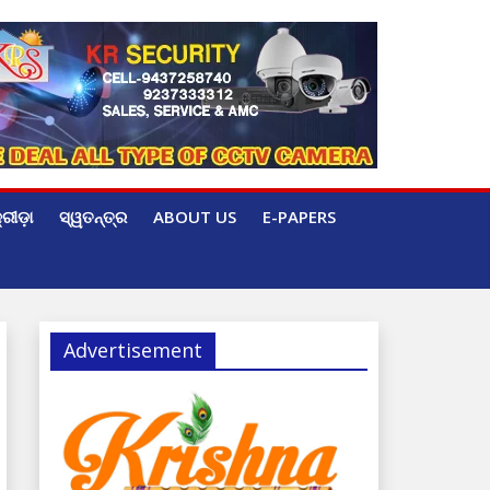
୍ରୀଡ଼ା
ସ୍ୱତନ୍ତ୍ର
ABOUT US
E-PAPERS
Advertisement