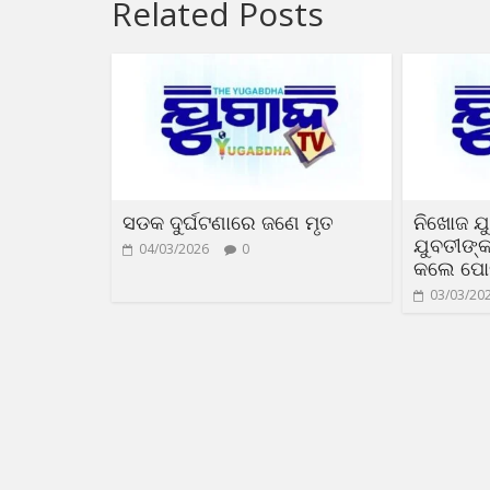
Related Posts
ସଡକ ଦୁର୍ଘଟଣାରେ ଜଣେ ମୃତ
ନିଖୋଜ ଯ
ଯୁବତୀଙ୍କ
04/03/2026
0
କଲେ ପୋ
03/03/20