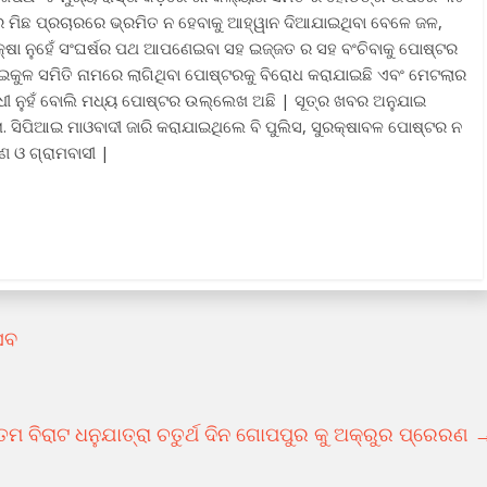
ର ମିଛ ପ୍ରଚାରରେ ଭ୍ରମିତ ନ ହେବାକୁ ଆହ୍ୱାନ ଦିଆଯାଇଥିବା ବେଳେ ଜଳ,
ଭିକ୍ଷା ନୁହେଁ ସଂଘର୍ଷର ପଥ ଆପଣେଇବା ସହ ଇଜ୍ଜତ ର ସହ ବଂଚିବାକୁ ପୋଷ୍ଟର
କୁଇକୁଳ ସମିତି ନାମରେ ଲାଗିଥିବା ପୋଷ୍ଟରକୁ ବିରୋଧ କରାଯାଇଛି ଏବଂ ମେଟଲାର
ବିରୋଧୀ ନୁହଁ ବୋଲି ମଧ୍ୟ ପୋଷ୍ଟର ଉଲ୍ଲେଖ ଅଛି | ସୂତ୍ର ଖବର ଅନୁଯାଇ
 ନା. ସିପିଆଇ ମାଓବାଦୀ ଜାରି କରାଯାଇଥିଲେ ବି ପୁଲିସ, ସୁରକ୍ଷାବଳ ପୋଷ୍ଟର ନ
ଣ ଓ ଗ୍ରାମବାସୀ |
ସବ
 ବିରାଟ ଧନୁଯାତ୍ରା ଚତୁର୍ଥ ଦିନ ଗୋପପୁର କୁ ଅକ୍ରୁର ପ୍ରେରଣ