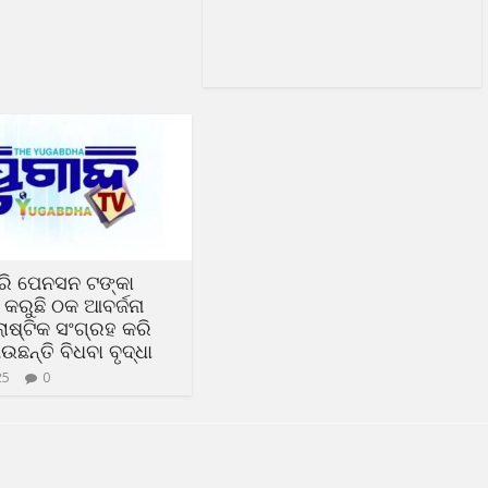
ଧରି ପେନସନ ଟଙ୍କା
ରୁଛି ଠକ ଆବର୍ଜନା
ଲାଷ୍ଟିକ ସଂଗ୍ରହ କରି
ଉଛନ୍ତି ବିଧବା ବୃଦ୍ଧା
25
0