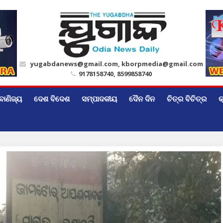
yugabdanews@gmail.com, kborpmedia@gmail.com
9178158740, 8599858740
ବାଣିଜ୍ୟ
ଦେଶ ବିଦେଶ
ସମ୍ପାଦକୀୟ
ଦୈନ ଦିନ
ଚିତ୍ର ବିଚିତ୍ର
କ