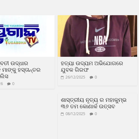
ୁବତୀ ଉଦ୍ଧାର
ହତ୍ୟା ଉଦ୍ୟମ ଅଭିଯୋଗରେ
 ମାଙ୍କୁ ହସ୍ତାନ୍ତର
ଯୁବକ ଗିରଫ
ଲିସ
26/12/2025
0
26
0
ଶାସ୍ତ୍ରୀୟ ନୃତ୍ୟ ର ମହାକୁମ୍ଭ
୩୬ ତମ କୋଣାର୍କ ଉତ୍ସବ
08/12/2025
0