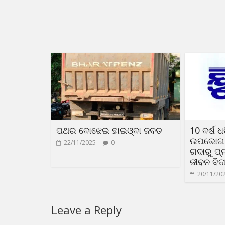
ପଥର ବୋଝେଇ ହାଇଓ୍ବା ଜବତ
10 ବର୍ଷ 
ଉପଭୋଗ କ
22/11/2025
0
ଗଦାରୁ ପ୍
ଜୀବନ ବିତା
20/11/20
Leave a Reply