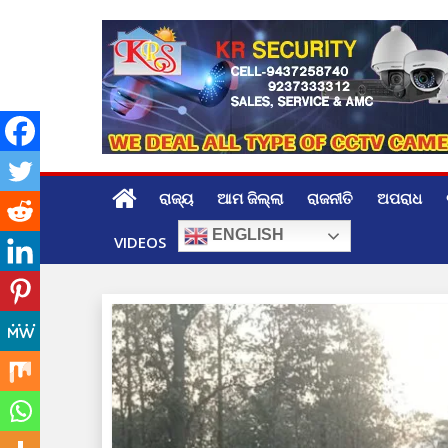
Skip
to
content
ରାଜ୍ୟ
ଆମ ଜିଲ୍ଲା
ରାଜନୀତି
ଅପରାଧ
ENGLISH
VIDEOS