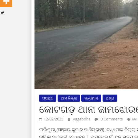
ଅପରାଧ
ଆମ ଜିଲ୍ଲା
କନ୍ଧମାଳ
ରାଜ୍ୟ
କୋଟଗଡ଼ ଥାନା ଜାମଝୋରର
12/02/2025
yugabdha
0 Comments
କୋଟ
ବାଲିଗୁଡା,(ସଞ୍ଜୟ କୁମାର ପାଣିଗ୍ରାହୀ): କନ୍ଧମାଳ ଜିଲ୍
ଲାଗିଲା ମାଓବାଦୀ ପୋଷ୍ଟର | ଜାମଝୋର ଗାଁ ଛକ ରାଜ୍ୟ ରା