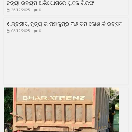
ହତ୍ୟା ଉଦ୍ୟମ ଅଭିଯୋଗରେ ଯୁବକ ଗିରଫ
26/12/2025
0
ଶାସ୍ତ୍ରୀୟ ନୃତ୍ୟ ର ମହାକୁମ୍ଭ ୩୬ ତମ କୋଣାର୍କ ଉତ୍ସବ
08/12/2025
0