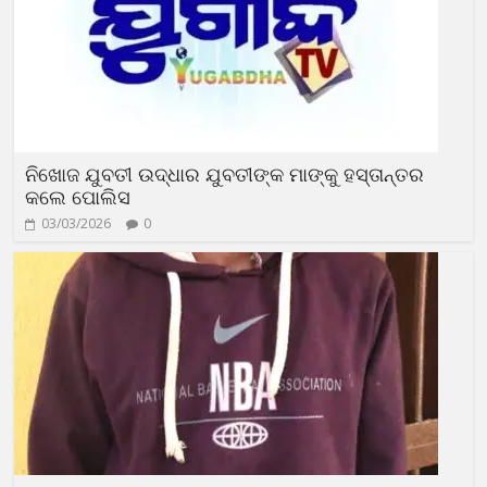
ନିଖୋଜ ଯୁବତୀ ଉଦ୍ଧାର ଯୁବତୀଙ୍କ ମାଙ୍କୁ ହସ୍ତାନ୍ତର
କଲେ ପୋଲିସ
03/03/2026
0