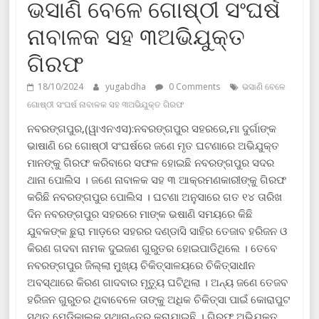
ଭସାଣି ବେଳେ ଗୋଷ୍ଠୀ ସଂଘର୍ଷ
ନାବାଳକ ସହ ୩ଅଭିଯୁକ୍ତ
ଗିରଫ
18/10/2024
yugabdha
0 Comments
ଭସାଣି ବେଳେ
ଗୋଷ୍ଠୀ ସଂଘର୍ଷ ନାବାଳକ ସହ ୩ଅଭିଯୁକ୍ତ ଗିରଫ
ନବରଙ୍ଗପୁର,(ୱାଏନଏସ):ନବରଙ୍ଗପୁର ସହରରେ,ମା ଦୁର୍ଗାଙ୍କ
ଭାଷାଣି ରେ ଗୋଷ୍ଠୀ ସଂଘର୍ଷରେ ଜଣେ ମୃତ ଘଟଣାରେ ଅଭିଯୁକ୍ତ
ମାନଙ୍କୁ ଗିରଫ କରିବାରେ ସଫଳ ହୋଇଛି ନବରଙ୍ଗପୁର ସଦର
ଥାନା ପୋଲିସ । ଜଣେ ନାବାଳକ ସହ ୩ ଆକ୍ରମଣକାରୀଙ୍କୁ ଗିରଫ
କରିଛି ନବରଙ୍ଗପୁର ପୋଲିସ । ଘଟଣା ଅନୁସାରେ ଗତ ୧୪ ତାରିଖ
ଦିନ ନବରଙ୍ଗପୁର ସହରରେ ମାଙ୍କ ଭଷାଣି ସମୟରେ କିଛି
ଯୁବକଙ୍କ ଛୁରା ମାଡ଼ରେ ସହରର ଦଣ୍ଡାସି ସାହିର ତେଜାବ ହରିଜନ ଓ
କିରଣ ଗଦବା ନାମକ ଦୁଇଜଣ ଗୁରୁତର ହୋଇପାଡିଥିଲେ । ତେବେ
ନବରଙ୍ଗପୁର ଜିଲ୍ଲା ମୁଖ୍ୟ ଚିକିତ୍ସାଳୟରେ ଚିକିତ୍ସାଧୀନ
ଅବସ୍ଥାରେ କିରଣ ଗାଦବାର ମୃତ୍ୟୁ ଘଟିଥିଲା । ଅନ୍ୟ ଜଣେ ତେଜବ
ହରିଜନ ଗୁରୁତର ଥିବାବେଳେ ତାଙ୍କୁ ଅଧିକ ଚିକିତ୍ସା ପାଇଁ କୋରାପୁଟ
ସ୍ଥିତ ମେଡ଼ିକାଲକୁ ସ୍ଥାନାନ୍ତର କରାଯାଇଛି । ଗିରଫ ଅଭିଯୁକ୍ତ