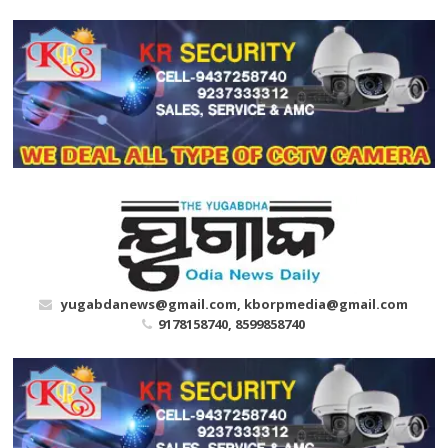
Skip
to
content
yugabdanews@gmail.com, kborpmedia@gmail.com
9178158740, 8599858740