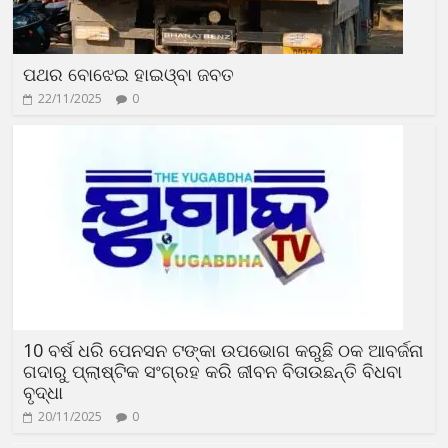
ପଥର ବୋଝେଇ ହାଇଓ୍ବା ଜବତ
22/11/2025
0
10 ବର୍ଷ ଧରି ପେନସନ ଟଙ୍କା ଉପଭୋଗ କରୁଛି ଠକ ଆବର୍ଜନା
ଗଦାରୁ ପ୍ଲାଷ୍ଟିକ ସଂଗ୍ରହ କରି ଜୀବନ ବିତାଉଛନ୍ତି ବିଧବା
ବୃଦ୍ଧା
20/11/2025
0