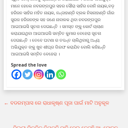
ମାନେ ହେଲେ ନବରଙ୍ଗପୁର ସହର ସୌରା ସାହିର ବୋନି ନାୟକ,ବଡ଼
ହରିଜନ ସାହିର ମହିତ ନାୟକ, ନନ୍ଦାହାଣ୍ଡି ବ୍ଲକ ନିସନାହାଣ୍ଡି ଗାଁର
ସୁରଜ ହରିଜନଙ୍କ ସହ ଜଣେ ନାବାଳକ ଥିବା ନବରଙ୍ଗପୁର
ଆଇଆଇସି ସୂଚନା ଦେଇଛନ୍ତି । ସମସ୍ତ ଙ୍କୁ କୋର୍ଟ ଚାଲାଣ
କରାଯାଇଥିବା ଆଇଆଇସି ସମ୍ବିତ କୁମାର ବେହେରା ସୂଚନା
ଦେଇଛନ୍ତି । ତେବେ ଘଟଣା ର ତଦନ୍ତ ଚାଲିଥିବାରୁ ଅନ୍ୟ
ଅଭିଯୁକ୍ତ ଙ୍କୁ ଖୁବ ଶୀଘ୍ର ଗିରଫ କରାଯିବ ବୋଲି କହିଛନ୍ତି
ଆଇଆଇସି ସମ୍ବିତ ବେହେରା ।
Spread the love
←
ବଡରମ୍ପାସ ରେ ରାଧାକୃଷ୍ଣ ପୂଜା ପାଇଁ ମାଟି ଅନୁକୂଳ
ଜିଲ୍ଲା ଭିତ୍ତିକ ନିଯୁକ୍ତି ଦାବି ନେଇ ତେଜୁଛି ଆନ୍ଦୋଳନ
→