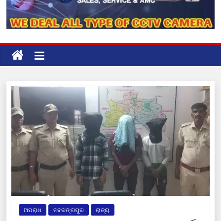
ଅପରାଧ
ନବରଙ୍ଗପୁର
ରାଜ୍ୟ