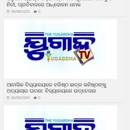
ନିତୀ, ପ୍ରତିବାଦରେ ଆନ୍ଦୋଳନ ଧମକ
06/08/2026
0
ଆବାସିକ ବିଦ୍ୟାଳୟରେ ବରିଷ୍ଠ ଛାତ୍ର କନିଷ୍ଠଙ୍କୁ
ଅତ୍ୟାଚାର ଘଟଣା: ବିଦ୍ୟାଳୟରେ ଉତ୍ତେଜନା
06/08/2026
0