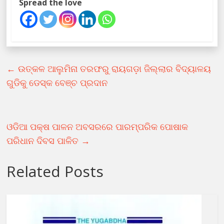
Spread the love
←
ଉତ୍କଳ ଆଲୁମିନା ତରଫରୁ ରାୟଗଡ଼ା ଜିଲ୍ଲାର ବିଦ୍ୟାଳୟ
ଗୁଡିକୁ ଡେସ୍କ ବେଞ୍ଚ ପ୍ରଦାନ
ଓଡିଆ ପକ୍ଷ ପାଳନ ଅବସରରେ ପାରମ୍ପରିକ ପୋଷାକ
ପରିଧାନ ଦିବସ ପାଳିତ
→
Related Posts