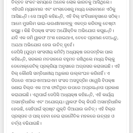
ତିବ୍ବତ ସଂକଟ ସମୟରେ ଅନେକ ଲୋକ ଭାରତକୁ ଆସିଥିଲେ।
ଏହିପରି ମ୍ୟାନମାର ଏବଂ ବାଂଲାଦେଶରୁ ମଧ୍ୟ ଲୋକମାନେ ଏଠିକୁ
ଆସିଛନ୍ତି। ସେ ଆହୁରି କହିଛନ୍ତି, ଏହି ବିଲ୍ ସଂବିଧାନନୁସାରେ ସଠିକ୍‌।
ଆମେ ମୁସଲିମ ଭାଇ-ଭଉଣୀମାନଙ୍କୁ ଏକତ୍ର କରିବାକୁ ଚେଷ୍ଟା
କରୁଛୁ। କିଛି ବିପକ୍ଷ ସଂସଦ ଅଯୌକ୍ତିକ ଅଭିଯୋଗ କରୁଛନ୍ତି।
ଯଦି ଏକ ଜମି ୱାକଫ ଅଂଶ ହୋଇଥାଏ, ତେବେ ପ୍ରମାଣ ଦେଅନ୍ତୁ,
ଅଯଥା ଅଭିଯୋଗ ହେଉ ଉଚିତ୍‌ ନୁହେଁ।
ଜେପିସି (ଯୁଗ୍ମ ସାଂସଦୀୟ କମିଟି) ଅଧ୍ୟକ୍ଷ ଜଗଦମ୍ବିକା ପାଲ
କହିଛନ୍ତି, ସରକାର ମତଦାନରେ ବହୁମତ ରଖିଥିଲେ ମଧ୍ୟ ବିଲ୍‌କୁ
ଡେମୋକ୍ରେଟିକ୍ ପ୍ରକ୍ରିୟା ଅନୁସାରେ ଅଗ୍ରସର କରାଜାଇଛି। ଏହି
ବିଲ୍‌ କୌଣସି ସମ୍ବିଧାନୀୟ ଅଧିକାର ଉଲ୍ଲଂଘନ କରିନାହିଁ। ଏ
ଦିଗରେ ଏଆଇଏମଆଇଏମ ସଂସଦ ଅସଦୁଦ୍ଦିନ ଓୱେସି ବିପକ୍ଷ
ଜଣାଇ ବିଲ୍‌ର ଏକ ଅଂଶ ଫାଟିଥିବା ଉପରେ ଅପ୍ରସନ୍ନତା ପ୍ରକାଶ
କରାଯାଇଛି। ଏଥିପାଇଁ ଜେପିସି ଅଧ୍ୟକ୍ଷ କହିଛନ୍ତି, ଏହି କାର୍ଯ୍ୟ
ଅସାମ୍ବିଧାନିକ ଏବଂ ଅଯୋଗ୍ୟ। ୱାକଫ ବିଲ୍‌ କିପରି ଅସାମ୍ବିଧାନିକ
ହେଉଛି, ସେହିପାଇଁ ସ୍ପଷ୍ଟ ଯୁକ୍ତି ଦିଆଯାଉ ଉଚିତ୍‌। ଏହି ବିଲ୍‌ର
ପ୍ରସ୍ତାବ ଓ ପାସ୍‌ ହେବା ନେଇ ରାଜନୈତିକ ମହଳରେ ଉଚ୍ଚାହ ଓ
ଚର୍ଚ୍ଚା ବଢିଯାଇଛି।