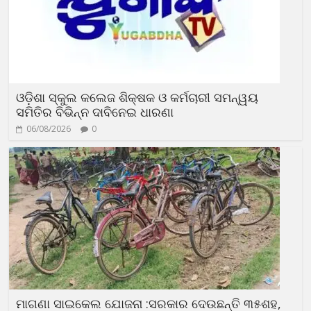
ଓଡ଼ିଶା ସ୍କୁଲ କଲେଜ ଶିକ୍ଷକ ଓ କର୍ମଚାରୀ ସମନ୍ୱୟ
ସମିତିର ବିଭିନ୍ନ ଦାବିନେଇ ଧାରଣା
06/08/2026
0
ମାଗଣା ସାଇକେଲ ଯୋଜନା :ସରକାର ଦେଉଛନ୍ତି ୩୫ଶହ,