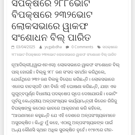
ସପକ୍ଷରେ ୨୮୮ଭୋଟ
ବିପକ୍ଷରେ ୨୩୨ଭୋଟ
ଲୋକସଭାରେ ୱାକଫ
ସଂଶୋଧନ ବିଲ୍ ପାରିତ
03/04/2025
yugabdha
0 Comments
ସପକ୍ଷରେ
୨୮୮ଭୋଟ ବିପକ୍ଷରେ ୨୩୨ଭୋଟ ଲୋକସଭାରେ ୱାକଫ ସଂଶୋଧନ ବିଲ୍ ପାରିତ
ନୂଆଦିଲ୍ଲୀ,(ୱାଇଏନଏସ): ଲୋକସଭାରେ ୱାକଫ ସଂଶୋଧନ ବିଲ୍‌
ପାସ୍‌ ହୋଇଛି। ବିଲ୍‌କୁ ୨୮୮ ଜଣ ସଂସଦ ସମର୍ଥନ କରିଥିଲେ,
ଯେଉଁଥିରେ ୨୩୨ ଜଣ ବିଲକୁ ବିରୋଧ କରିଛନ୍ତି। ଲୋକସଭାରେ
ଏନେଇ ବାଚସ୍ପତି ଓମ ବିର୍ଲା ଏହି ଘୋଷଣା କରିଛନ୍ତି, ଯାହା ଏକ
ଗୁରୁତ୍ବପୂର୍ଣ୍ଣ ବିଧାନୀୟ ପଦକ୍ଷେପ ରୂପେ ଦେଖାଯାଉଛି। ଭୋଟିଂ
ପୂର୍ବରୁ କେନ୍ଦ୍ରୀୟ ଅଳ୍ପସଂଖ୍ୟକ କାର୍ଯ୍ୟମନ୍ତ୍ରୀ କିରେନ ରିଜିଜୁ
ବିପକ୍ଷଙ୍କୁ କଠୋର ଭାବରେ ଆକ୍ରମଣ କରି କହିଲେ,
“ଆପଣମାନେ କହୁଛନ୍ତି ଯେ ଏହି ଦେଶରେ ଅଳ୍ପସଂଖ୍ୟକମାନେ
ଅସୁରକ୍ଷିତ। କିନ୍ତୁ ମୁଁ କହେ, ଏଠାରୁ ଅଳ୍ପସଂଖ୍ୟକଙ୍କ ପାଇଁ
ଅନ୍ୟ କୌଣସି ସ୍ଥାନ ଅଧିକ ସୁରକ୍ଷିତ ନୁହେଁ। ୧୯୫୯ରେ ଚୀନ-