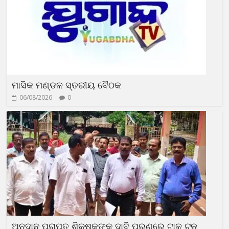
ମାସିକ ମଣ୍ଡଳ ସ୍ତରୀୟ ବୈଠକ
06/08/2026
0
ଅନୁଦାନ ପ୍ରାପ୍ତ ଶିକ୍ଷକଙ୍କ ଦାବି ପୂରଣରେ ଟାଳ ଟୁଳ