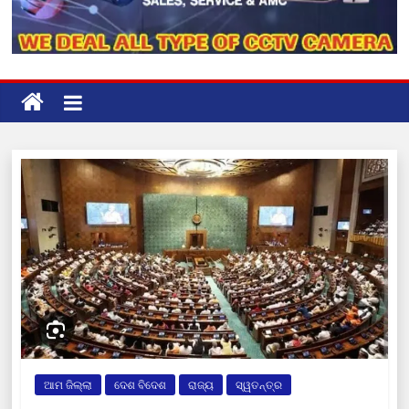
ଆମ ଜିଲ୍ଲା
ଦେଶ ବିଦେଶ
ରାଜ୍ୟ
ସ୍ୱତନ୍ତ୍ର