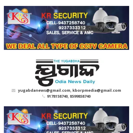
Skip
to
content
yugabdanews@gmail.com, kborpmedia@gmail.com
9178158740, 8599858740