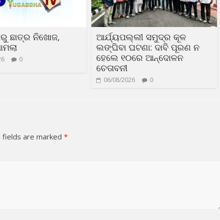
ରୁ ଛାତ୍ର ନିଖୋଜ,
ଆର୍ଯ୍ୟପଲ୍ଲୀ ସମୁଦ୍ର କୂଳ
ାମଲା
ଲଙ୍ଘିବା ଘଟଣା: ଦାବି ପୂରଣ ନ
ହେଲେ ୧୦ରେ ଆନ୍ଦୋଳନ
26
0
ଚେତାବନୀ
06/08/2026
0
 fields are marked
*