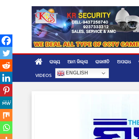
Skip
to
content
ରାଜ୍ୟ
ଆମ ଜିଲ୍ଲା
ରାଜନୀତି
ଅପରାଧ
ENGLISH
VIDEOS