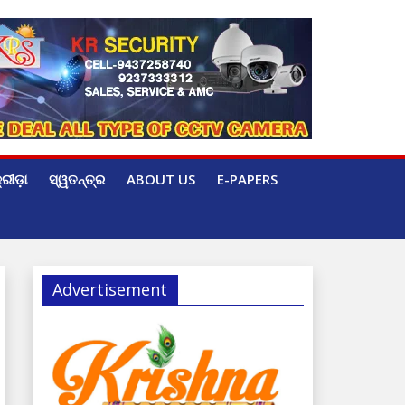
୍ରୀଡ଼ା
ସ୍ୱତନ୍ତ୍ର
ABOUT US
E-PAPERS
Advertisement