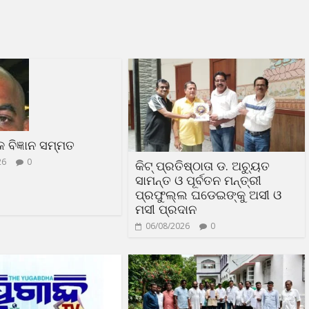
ଳକ ବିଜ୍ଞାନ ସମ୍ମତ
26
0
କିଟ୍ ପ୍ରତିଷ୍ଠାତା ଡ. ଅଚ୍ୟୁତ
ସାମନ୍ତ ଓ ପୂର୍ବତନ ମନ୍ତ୍ରୀ
ପ୍ରଫୁଲ୍ଲ ଘଡେଇଙ୍କୁ ଅସୀ ଓ
ମସୀ ପ୍ରଦାନ
06/08/2026
0