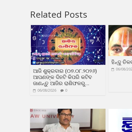
Related Posts
ହିନ୍ଦୁ ତି
06/08/20
ଆଜି ଶୁକ୍ରବାର (୦୭.୦୮.୨୦୨୬)
ଆପଣଙ୍କ ଦିନଟି କିପରି କଟିବ
ଜାଣନ୍ତୁ ଆଜିର ରାଶିଫଳରୁ…
06/08/2026
0