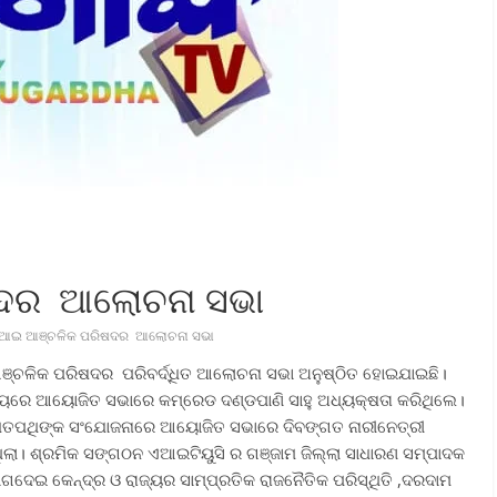
ଷଦର ଆଲୋଚନା ସଭା
ପିଆଇ ଆଞ୍ଚଳିକ ପରିଷଦର ଆଲୋଚନା ସଭା
 ଆଞ୍ଚଳିକ ପରିଷଦର ପରିବର୍ଦ୍ଧିତ ଆଲୋଚନା ସଭା ଅନୁଷ୍ଠିତ ହୋଇଯାଇଛି।
୍ୟାଳୟରେ ଆୟୋଜିତ ସଭାରେ କମ୍ରେଡ ଦଣ୍ଡପାଣି ସାହୁ ଅଧ୍ୟକ୍ଷତା କରିଥିଲେ।
 ଶତପଥିଙ୍କ ସଂଯୋଜନାରେ ଆୟୋଜିତ ସଭାରେ ଦିବଙ୍ଗତ ନାରୀନେତ୍ରୀ
ଥିଲା। ଶ୍ରମିକ ସଙ୍ଗଠନ ଏଆଇଟିୟୁସି ର ଗଞ୍ଜାମ ଜିଲ୍ଲା ସାଧାରଣ ସମ୍ପାଦକ
ୋଗଦେଇ କେନ୍ଦ୍ର ଓ ରାଜ୍ୟର ସାମ୍ପ୍ରତିକ ରାଜନୈତିକ ପରିସ୍ଥିତି ,ଦରଦାମ