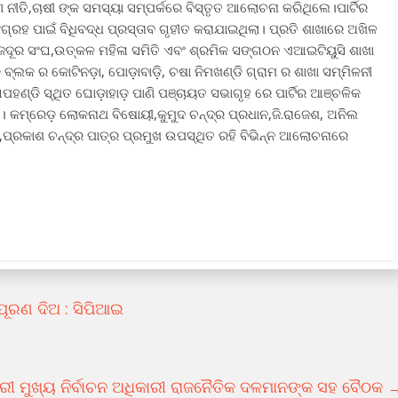
ନୀତି,ଚାଷୀ ଙ୍କ ସମସ୍ୟା ସମ୍ପର୍କରେ ବିସ୍ତୃତ ଆଲୋଚନା କରିଥିଲେ।ପାର୍ଟିର
ରହ ପାଇଁ ବିଧିବଦ୍ଧ ପ୍ରସ୍ତାବ ଗୃହୀତ କରାଯାଇଥିଲା। ପ୍ରତି ଶାଖାରେ ଅଖିଳ
ଦୂର ସଂଘ,ଉତ୍କଳ ମହିଳା ସମିତି ଏବଂ ଶ୍ରମିକ ସଙ୍ଗଠନ ଏଆଇଟିୟୁସି ଶାଖା
ବ୍ଲକ ର କୋଟିନଡ଼ା, ପୋଡ଼ାବାଡ଼ି, ଚଷା ନିମଖଣ୍ଡି ଗ୍ରାମ ର ଶାଖା ସମ୍ମିଳନୀ
ପହଣ୍ଡି ସ୍ଥିତ ଘୋଡ଼ାହାଡ଼ ପାଣି ପଞ୍ଚାୟତ ସଭାଗୃହ ରେ ପାର୍ଟିର ଆଞ୍ଚଳିକ
ା। କମ୍ରେଡ଼ ଲୋକନାଥ ବିଷୋୟୀ,କୁମୁଦ ଚନ୍ଦ୍ର ପ୍ରଧାନ,ଜି.ରାଜେଶ, ଅନିଲ
ପ୍ରକାଶ ଚନ୍ଦ୍ର ପାତ୍ର ପ୍ରମୁଖ ଉପସ୍ଥିତ ରହି ବିଭିନ୍ନ ଆଲୋଚନାରେ
ପୂରଣ ଦିଅ : ସିପିଆଇ
ିକାରୀ ମୁଖ୍ୟ ନିର୍ବାଚନ ଅଧିକାରୀ ରାଜନୈତିକ ଦଳମାନଙ୍କ ସହ ବୈଠକ