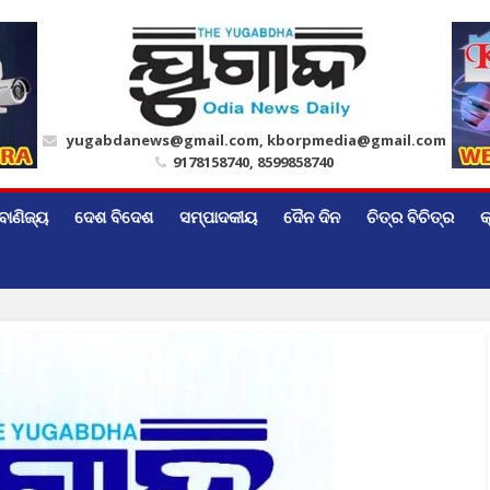
yugabdanews@gmail.com, kborpmedia@gmail.com
9178158740, 8599858740
ବାଣିଜ୍ୟ
ଦେଶ ବିଦେଶ
ସମ୍ପାଦକୀୟ
ଦୈନ ଦିନ
ଚିତ୍ର ବିଚିତ୍ର
କ