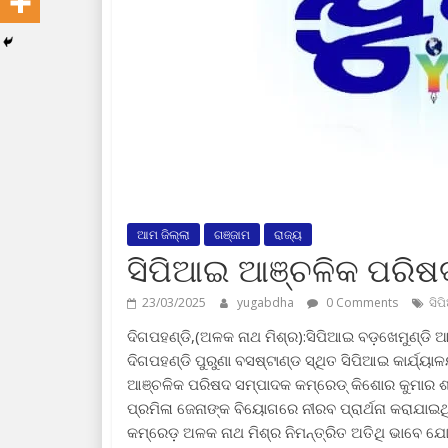
ଆମ ଜିଲ୍ଲା
ଗଞ୍ଜାମ
ରାଜ୍ୟ
ସିପିଆଇ ଆଞ୍ଚଳିକ ପରି
23/03/2025
yugabdha
0 Comments
ସି
ଦିଗପହଣ୍ଡି,(ଅଳକ ନାଥ ମିଶ୍ର):ସିପିଆଇ ବଡ଼ଖେମୁଣ୍ଡି
ଦିଗପହଣ୍ଡି ପୁରୁଣା ବସଷ୍ଟାଣ୍ଡ ସ୍ଥିତ ସିପିଆଇ କାର୍ଯ
ଆଞ୍ଚଳିକ ପରିଷଦ ସମ୍ପାଦକ କମ୍ରେଡ୍ କିଶୋର କୁମାର
ପ୍ରମିଳା ଜେନାଙ୍କ ବିୟୋଗରେ ନୀରବ ପ୍ରାର୍ଥନା କରାଯାଇ
କମ୍ରେଡ଼ ଅଳକ ନାଥ ମିଶ୍ର ନିମନ୍ତ୍ରିତ ଅତିଥି ଭାବେ ଯ