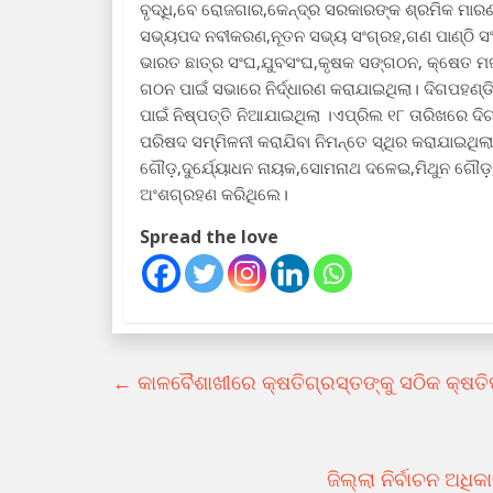
ବୃଦ୍ଧି,ବେ ରୋଜଗାର,କେନ୍ଦ୍ର ସରକାରଙ୍କ ଶ୍ରମିକ ମାରଣ 
ସଭ୍ୟପଦ ନବୀକରଣ,ନୂତନ ସଭ୍ୟ ସଂଗ୍ରହ,ଗଣ ପାଣ୍ଠି ସଂଗ୍
ଭାରତ ଛାତ୍ର ସଂଘ,ଯୁବସଂଘ,କୃଷକ ସଙ୍ଗଠନ, କ୍ଷେତ ମଜ
ଗଠନ ପାଇଁ ସଭାରେ ନିର୍ଦ୍ଧାରଣ କରାଯାଇଥିଲା। ଦିଗପହଣ୍ଡି 
ପାଇଁ ନିଷ୍ପତ୍ତି ନିଆଯାଇଥିଲା ।ଏପ୍ରିଲ ୧୮ ତାରିଖରେ ଦିଗ
ପରିଷଦ ସମ୍ମିଳନୀ କରାଯିବା ନିମନ୍ତେ ସ୍ଥିର କରାଯାଇଥିଲ
ଗୌଡ଼,ଦୁର୍ଯ୍ୟୋଧନ ନାୟକ,ସୋମନାଥ ଦଳେଇ,ମିଥୁନ ଗୌଡ଼,
ଅଂଶଗ୍ରହଣ କରିଥିଲେ।
Spread the love
←
କାଳବୈଶାଖୀରେ କ୍ଷତିଗ୍ରସ୍ତଙ୍କୁ ସଠିକ କ୍ଷତି
ଜିଲ୍ଲା ନିର୍ବାଚନ ଅଧ