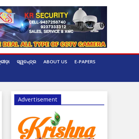
୍ରୀଡ଼ା
ସ୍ୱତନ୍ତ୍ର
ABOUT US
E-PAPERS
Advertisement