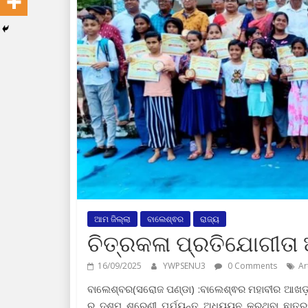
ଆମ ଜିଲ୍ଲା
ବାଲେଶ୍ଵର
ରାଜ୍ୟ
ଚିତ୍ରକଳା ପ୍ରତିଯୋଗୀତା 
16/09/2025
YWPSENU3
0 Comments
Ar
ବାଲେଶ୍ବର(ସରୋଜ ପଣ୍ଡା) :ବାଲେଶ୍ଵର ମହାବୀର ଆଖଡ଼ା
ରୁ ଦଶମ ଶ୍ରେଣୀ ପର୍ଯ୍ୟନ୍ତ ଅଧ୍ୟୟନ କରୁଥିବା ଛାତ୍