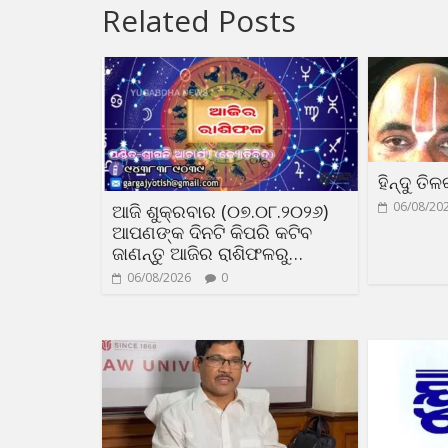
Related Posts
ହିନ୍ଦୁ ତି
06/08/20
ଆଜି ଶୁକ୍ରବାର (୦୭.୦୮.୨୦୨୬)
ଆପଣଙ୍କ ଦିନଟି କିପରି କଟିବ
ଜାଣନ୍ତୁ ଆଜିର ରାଶିଫଳରୁ…
06/08/2026
0