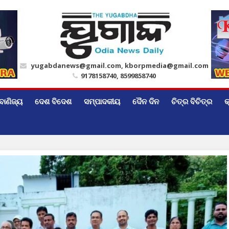
yugabdanews@gmail.com, kborpmedia@gmail.com
9178158740, 8599858740
ବାଣିଜ୍ୟ
ଦେଶ ବିଦେଶ
ସମ୍ପାଦକୀୟ
ଦୈନ ଦିନ
ଚିତ୍ର ବିଚିତ୍ର
କ