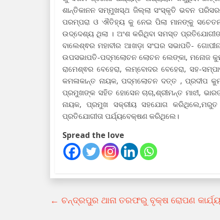
ଶାନ୍ତିକାନନ ସମ୍ମୁଖସ୍ଥ ଜିଲ୍ଲା ସଂସ୍କୃତି ଭବନ ପରି
ପରମ୍ପରା ଓ ଐତିହ୍ୟ କୁ ନେଇ ପିଲା ମାନଙ୍କୁ ସଚେତନ
ଉଦ୍ଦେଶ୍ୟ ଥିଲା । ଅଂଶ କରିଥିବା ସମସ୍ତ ପ୍ରତିଯୋଗୀଙ
ବାଲେଶ୍ଵର ମହାବୀର ଆଖଡ଼ା ସଂଘର ସଭାପତି- ଗୋପୀନ
ଉପସଭାପତି-ପଦ୍ମଲୋଚନ ଲୋଚନ ଲେଙ୍କା, ମନୋଜ କୁମା
ରାମେଶ୍ଵର ବେହେରା, ଲମ୍ବୋଦର ବେହେରା, ସହ-ସମ୍ପା
କମଳାକାନ୍ତ ନାୟକ, ପଦ୍ମଲୋଚନ ଦତ୍ତ , ପ୍ରଦୀପ କୁମାର ଚ
ପ୍ରମୁଖଙ୍କ ସହିତ ହୋସେନ ଚାଚା,ଶ୍ରୀମନ୍ତ ମାଝୀ, ଭାରତ 
ନାୟକ, ପ୍ରମୁଖ ସକ୍ରୀୟ ସହଯୋଗ କରିଥିଲେ,ମରୁତ କୁ
ପ୍ରତିଯୋଗୀତା ପର୍ଯ୍ୟବେକ୍ଷଣ କରିଥିଲେ।
Spread the love
←
ଚନ୍ଦ୍ରପୁର ଥାନା ତରଫରୁ ବୃକ୍ଷ ରୋପଣ କାର୍ଯ୍