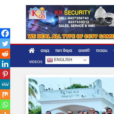
Skip
to
content
ରାଜ୍ୟ
ଆମ ଜିଲ୍ଲା
ରାଜନୀତି
ଅପରାଧ
ENGLISH
VIDEOS