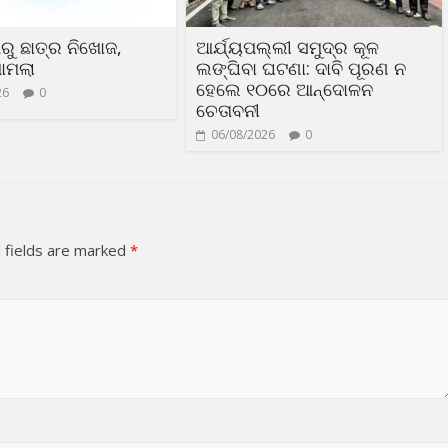
ରୁ ଛାତ୍ର ନିଖୋଜ,
ଆର୍ଯ୍ୟପଲ୍ଲୀ ସମୁଦ୍ର କୂଳ
ାମଲା
ଲଙ୍ଘିବା ଘଟଣା: ଦାବି ପୂରଣ ନ
ହେଲେ ୧୦ରେ ଆନ୍ଦୋଳନ
26
0
ଚେତାବନୀ
06/08/2026
0
 fields are marked
*