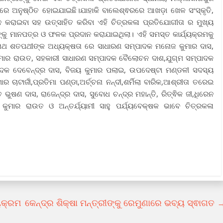
ସରରେ ଅନୁଷ୍ଠିତ ହୋଇଯାଇଛି।ଯାହାକି ବାଲେଶ୍ଵରରେ ଆଖଡ଼ା ଖେଳ ସଂସ୍କୃତି,
 କରାଇବା ସହ ଉତ୍ସାହିତ କରିବା ଏହି ଚିତ୍ରକଳା ପ୍ରତିଯୋଗୀତା ର ମୁଖ୍ୟ
୍କୁ ମାନପତ୍ର ଓ ଫଳକ ପ୍ରଦାନ କରାଯାଇଥିଲା। ଏହି ସମସ୍ତ କାର୍ଯ୍ୟକ୍ରମକୁ
ାଥ ଶତପଥୀଙ୍କ ଅଧ୍ୟକ୍ଷତା ରେ ସାଧାରଣ ସମ୍ପାଦକ ମନୋଜ କୁମାର ଦାସ,
ର ରାଉତ, ସହକାରୀ ସାଧାରଣ ସମ୍ପାଦକ ବୈଲୋଚନ ଦାଶ,ଯୁଗ୍ମ ସମ୍ପାଦକ
ଦକ ଦେବେନ୍ଦ୍ର ଦାସ, ବିଜୟ କୁମାର ପଲାଇ, ଉପଦେଷ୍ଟା ମଣ୍ଡଳୀ ସଦସ୍ୟ
ାଟାର୍ଜୀ,ପ୍ରତିମା ପଣ୍ଡା,ଅର୍ଚ୍ଚନା ନନ୍ଦୀ,ଶର୍ମିଲା ବାରିକ,ଆଶ୍ରୀତା ତରେଇ
ଭୁଷଣ ଦାସ, ରାଜେନ୍ଦ୍ର ଦାସ, ସୁବୋଧ ଚନ୍ଦ୍ର ମହାନ୍ତି, ରିତ୍ଵିକ ଜୀ,ଧିରେନ
ମାର ରାଉତ ଓ ଅନ୍ତର୍ଯ୍ୟାମୀ ସାହୁ ପର୍ଯ୍ୟବେକ୍ଷକ ଭାବେ ଚିତ୍ରକଳା
ୟକ୍ରମ
କେନ୍ଦ୍ର ଶିକ୍ଷା ମନ୍ତ୍ରୀଙ୍କୁ ରେମୁଣାରେ ଭବ୍ୟ ସ୍ଵାଗତ