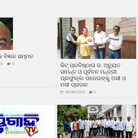
ଳକ ବିଜ୍ଞାନ ସମ୍ମତ
26
0
କିଟ୍ ପ୍ରତିଷ୍ଠାତା ଡ. ଅଚ୍ୟୁତ
ସାମନ୍ତ ଓ ପୂର୍ବତନ ମନ୍ତ୍ରୀ
ପ୍ରଫୁଲ୍ଲ ଘଡେଇଙ୍କୁ ଅସୀ ଓ
ମସୀ ପ୍ରଦାନ
06/08/2026
0