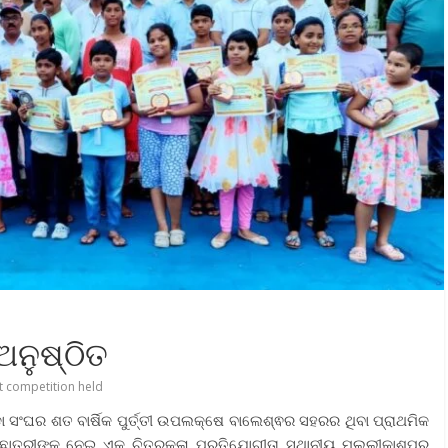
ଅନୁଷ୍ଠିତ
t competition held
 ସଂଘର ଶତ ବାର୍ଷିକ ପୁର୍ତ୍ତୀ ଉପଲକ୍ଷେ ବାଲେଶ୍ଵର ସହରର ଥିବା ପ୍ରାଥମିକ
ରଛାତ୍ରୀଙ୍କୁ ନେଇ ଏକ ଚିତ୍ରକଳା ପ୍ରତିଯୋଗୀତା ସ୍ଥାନୀୟ ମଲ୍ଲୀକାଶପୁର