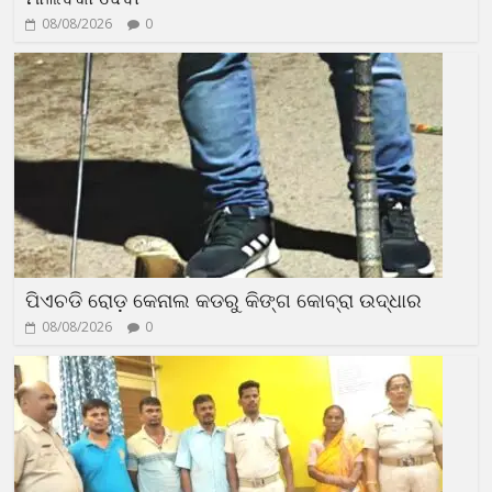
08/08/2026
0
ପିଏଚଡି ରୋଡ଼ କେନାଲ କଡରୁ କିଙ୍ଗ କୋବ୍ରା ଉଦ୍ଧାର
08/08/2026
0