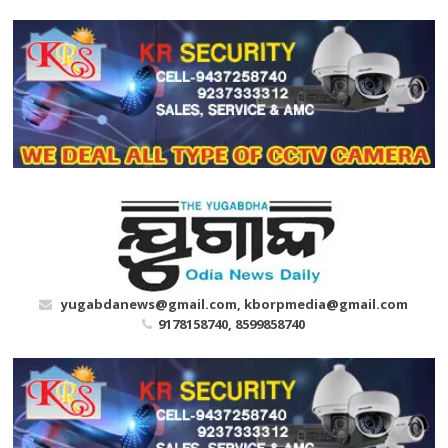
Skip
to
content
yugabdanews@gmail.com, kborpmedia@gmail.com
9178158740, 8599858740