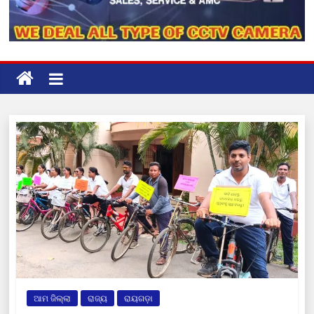
ଆମ ଜିଲ୍ଲା
ରାଜ୍ୟ
ରାୟଗଡ଼ା