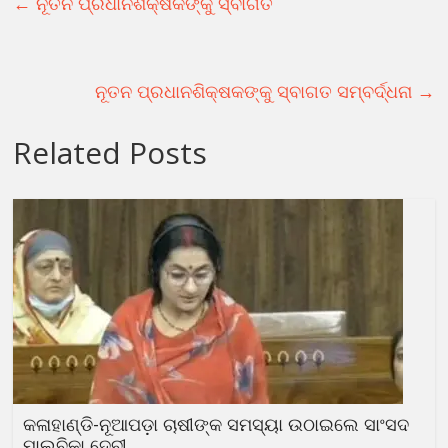
←
ନୂତନ ପ୍ରଧାନଶିକ୍ଷକଙ୍କୁ ସ୍ବାଗତ
ନୂତନ ପ୍ରଧାନଶିକ୍ଷକଙ୍କୁ ସ୍ବାଗତ ସମ୍ବର୍ଦ୍ଧନା
→
Related Posts
କଳାହାଣ୍ଡି-ନୂଆପଡ଼ା ଚାଷୀଙ୍କ ସମସ୍ୟା ଉଠାଇଲେ ସାଂସଦ
ମାଲବିକା ଦେବୀ