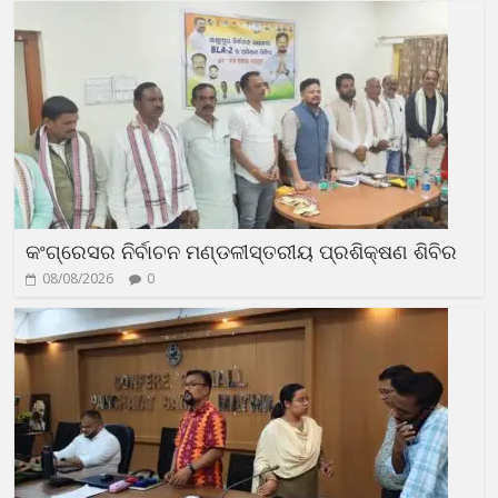
କଂଗ୍ରେସର ନିର୍ବାଚନ ମଣ୍ଡଳୀସ୍ତରୀୟ ପ୍ରଶିକ୍ଷଣ ଶିବିର
08/08/2026
0