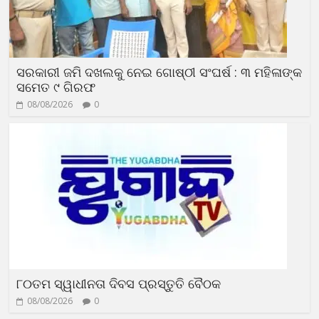
ସରକାରୀ ଜମି ଦଖଲକୁ ନେଇ ଗୋଷ୍ଠୀ ସଂଘର୍ଷ : ୩ ମହିଳାଙ୍କ
ସମେତ ୯ ଗିରଫ
08/08/2026
0
୮୦ତମ ସ୍ୱାଧୀନତା ଦିବସ ପ୍ରସ୍ତୁତି ବୈଠକ
08/08/2026
0