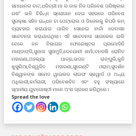
ସମାଧାନର ବାଟ,ଧରିତ୍ରୀ ମା ର ଡାକ ନିଜ ପରିବେଶ ପରିଷ୍କାର
ରଖ” ଭଳି ବିଭିନ୍ନ ସ୍ଲୋଗାନ ଦେଇ ସହରରେ ପରିବେଶ
ସୁରକ୍ଷା ସହିତ ଇନ୍ଧନ ବା ପେଟ୍ରୋଲ ଓ ଡିଜେଲକୁ କିପରି କମ୍
ବ୍ୟବହାର କରାଯାଇ ପାରିବ ସେନେଇ ବାର୍ତା ଦେବାସହ
ସଚେତନତା କରାଯାଇଥିଲା। ଏହି ସଚେତନତା ସାଇକେଲ ରାଲି
ବେଳେ ବନ ବିଭାଗର ଫୋରେଷ୍ଟର ପ୍ରମୋଦିନି
ମାଣ୍ଡାଙ୍ଗି,ସୁଜାତା ସୁନାମୁଦି,ଦେବଯାନୀ ଶର୍ମା,ବନରଖି ରୋନିତ
ମହାରଣା,ଅହଲ୍ୟା ପାତ୍ର,ଭଗତ ରାଙ୍ଗୁଲି,କୁନି
କୁସୁଲିଆ,ବିଶ୍ୱଜିତ ମହାରଣା,ସୁରେଣ୍ଟି ଓରାମ,ସୁଦର୍ଶନ
ବିଶ୍ୱାଳଙ୍କ ସମେତ ୱାଇଲଡ ଲାଇଫ ସ୍କୱାର୍ଡ ଓ ଅନ୍ୟ
ଅଧିକାରୀ,କର୍ମଚାରୀ, ପରିବେଶବିତ ଏବଂ ବହୁ ସଂଖ୍ୟାରେ
ସ୍ଥାନୀୟ ଯୁବଗୋଷ୍ଠୀ ମାନେ ଅଂଶ ଗ୍ରହଣ କରିଥିଲେ।
Spread the love