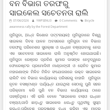
ବନ ବିଭାଗ ତରଫରୁ
ସାଇକେଲ ସଚେତନତା ରାଲି
07/06/2026
YWPSENU3
0 Comments
Bicycle
awareness rally by the Forest Department
ମୁନିଗୁଡା, (ନନ୍ଦ କିଶୋର ପଟ୍ଟନାୟକ): ମୁନିଗୁଡାରେ ବିଶ୍ୱ
ସାଇକଲ ଦିବସ ପାଳନ ଅବସରରେ ମୁନିଗୁଡା ବନ ବିଭାଗ
ତରଫରୁ ପରିବେଶର ସୁରକ୍ଷା ଓ ଇନ୍ଧନ ବଞ୍ଚାଇବାକୁ ନେଇ
ଏକ ସଚେତନତା ସାଇକେଲ ରାଲି ଅନୁଷ୍ଠିତ ହୋଇଯାଇଛି।
ମୁନିଗୁଡା ରେଞ୍ଜର ପ୍ରବିଣ କୁମାର ଦାସଙ୍କ ନେତୃତ୍ୱରେ
ଫୋରେଷ୍ଟର ପ୍ରମୋଦିନୀ ମାଣ୍ଡାଙ୍ଗୀ ଓ ରୋନିତ କୁମାର
ମହାରଣାଙ୍କ ମିଳିତ ମିଳିତ ସଂଯୋଜନାରେ ଉକ୍ତ ସାଇକେଲ
ରାଲିଟି ବନ ବିଭାଗ କାର୍ଯ୍ୟାଳୟ ପରିସରରୁ ବାହାରି ମୁନିଗୁଡା
ନୂତନ ବସଷ୍ଟାଣ୍ଡ ପର୍ଯ୍ୟନ୍ତ ଯାଇଥିଲା ସେଠାରୁ ପୁଣି ସହର
ପରିକ୍ରମା କରି ପୁଣି ବନ ବିଭାଗ କାର୍ଯ୍ୟାଳୟ ଠାରେ
ପହଞ୍ଚିଥିଲା। ଏହି ରାଲି ବେଳେ “ସାଇକେଲ ଚଲାଓ ଇନ୍ଧନ
ବଞ୍ଚାଓ,ଗାଡି ଛାଡ଼ନ୍ତୁ ସାଇକେଲ ଧରନ୍ତୁ ପୃଥିବୀକୁ ସୁସ୍ଥ
କରନ୍ତୁ,ପରିବେଶ ପ୍ରଦୂଷଣକୁ‌ ବନ୍ଧ କରିବା ଏକ ମାତ୍ର