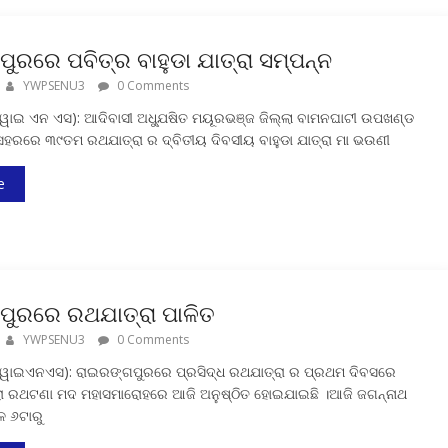
ୁରରେ ପବିତ୍ର ବାହୁଡା ଯାତ୍ରା ସମ୍ପନ୍ନ
YWPSENU3
0 Comments
ୱାଇ ଏନ ଏସ): ଆଦିବାସୀ ଅଧ୍ଯୁଷିତ ମୟୂରଭଞ୍ଜ ଜିଲ୍ଲା ବାମନଘାଟୀ ଉପଖଣ୍ଡ
ହରରେ ୩୯ତମ ରଥଯାତ୍ରା ର ଦ୍ବିତୀୟ ଦିବସୀୟ ବାହୁଡା ଯାତ୍ରା ମା ଭଉଣୀ
e
ପୁରରେ ରଥଯାତ୍ରା ପାଳିତ
YWPSENU3
0 Comments
ୱାଇଏନଏସ): ରାଇରଙ୍ଗପୁରରେ ପ୍ରସିଦ୍ଧ ରଥଯାତ୍ରା ର ପ୍ରଥମ ଦିବସରେ
ାରା ରଥଟଣା ମଦ ମହାସମାରୋହରେ ଆଜି ଅନୁଷ୍ଠିତ ହୋଇଯାଇଛି ।ଆଜି ଜଗନ୍ନାଥ
ଳ ୬ଟାରୁ