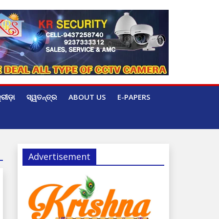
୍ରୀଡ଼ା
ସ୍ୱତନ୍ତ୍ର
ABOUT US
E-PAPERS
Advertisement