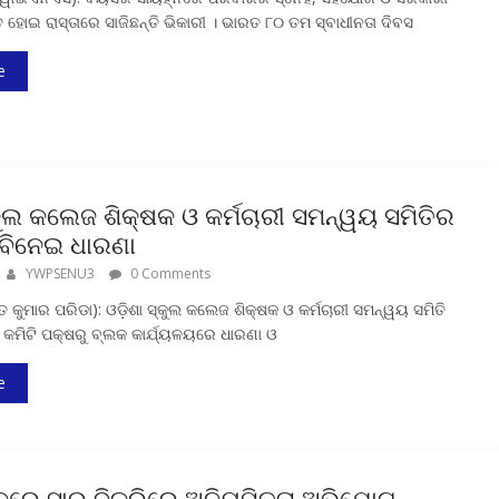
 ହୋଇ ରାସ୍ତାରେ ସାଜିଛନ୍ତି ଭିକାରୀ । ଭାରତ ୮୦ ତମ ସ୍ବାଧୀନତା ଦିବସ
e
୍କୁଲ କଲେଜ ଶିକ୍ଷକ ଓ କର୍ମଚାରୀ ସମନ୍ୱୟ ସମିତିର
ଦାବିନେଇ ଧାରଣା
YWPSENU3
0 Comments
 କୁମାର ପରିଡା): ଓଡ଼ିଶା ସ୍କୁଲ କଲେଜ ଶିକ୍ଷକ ଓ କର୍ମଚାରୀ ସମନ୍ୱୟ ସମିତି
କମିଟି ପକ୍ଷରୁ ବ୍ଲକ କାର୍ଯ୍ୟଳୟରେ ଧାରଣା ଓ
e
ଲକରେ ସାର ବିକ୍ରିରେ ଅନିୟମିତତା ଅଭିଯୋଗ