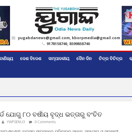
yugabdanews@gmail.com, kborpmedia@gmail.com
9178158740, 8599858740
ବାଣିଜ୍ୟ
ଦେଶ ବିଦେଶ
ସମ୍ପାଦକୀୟ
ଦୈନ ଦିନ
ଚିତ୍ର ବିଚିତ୍ର
କ
ଡ ଯୋଗୁ ୮୦ ବର୍ଷୀୟ ବୃଦ୍ଧ ଭତ୍ତାରୁ ବଂଚିତ
YWPSENU3
0 Comments
(ୱାଇଏନଏସ): ବୟସର ସାୟହ୍ନରେ ପରିବାରର ସ୍ନେହ, ସହଯୋଗ ଓ ସରକାରୀ