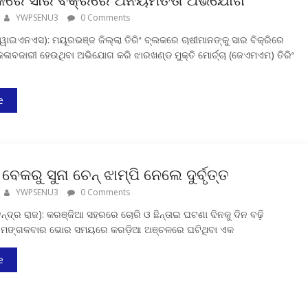
YWPSENU3
0 Comments
ାଇଏନଏସ): ମୟୂରଭଞ୍ଜ ଜିଲ୍ଲା ତିରିଂ ବ୍ଲକରେ ଚାଷୀମାନଙ୍କୁ ସାର ବିକ୍ରିରେ
ଳାବଜାରୀ ହେଉଥିବା ଅଭିଯୋଗ କରି ଝାରଖଣ୍ଡ ମୁକ୍ତି ମୋର୍ଚ୍ଚା (ଜେଏମଏମ) ତିରିଂ
e
 ବେକରୁ ସୁନା ଚେନ୍ ଝାମ୍ପି ନେଲେ ଦୁର୍ବୃତ୍ତ
YWPSENU3
0 Comments
ନ୍ଦ୍ର ରାଜ): କରଞ୍ଜିଆ ସହରରେ ଚୋରି ଓ ଛିନ୍ତାଇ ଘଟଣା ଦିନକୁ ଦିନ ବଢ଼ି
ଳେ ମଙ୍ଗଳବାର ଭୋର ସମୟରେ କରଡ଼ିଆ ଅଞ୍ଚଳରେ ଘଟିଥିବା ଏକ
e