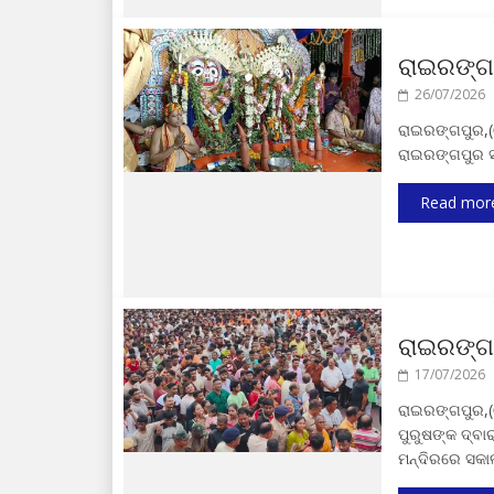
ରାଇରଙ୍ଗପ
26/07/2026
ରାଇରଙ୍ଗପୁର,(
ରାଇରଙ୍ଗପୁର ସ
Read mor
ରାଇରଙ୍ଗ
17/07/2026
ରାଇରଙ୍ଗପୁର,(
ପୁରୁଷଙ୍କ ଦ୍ବ
ମନ୍ଦିରରେ ସକା