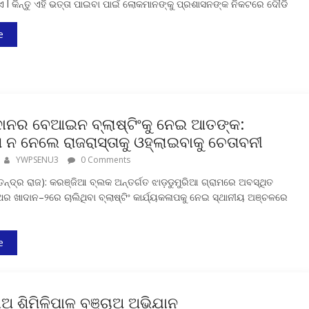
l କିନ୍ତୁ ଏହି ଭତ୍ତା ପାଇବା ପାଇଁ ଲୋକମାନଙ୍କୁ ପ୍ରଶାସନଙ୍କ ନିକଟରେ ଦୌଡି
e
ାନର ବେଆଇନ ବ୍ଲାଷ୍ଟିଂକୁ ନେଇ ଆତଙ୍କ:
ନ ନେଲେ ରାଜରାସ୍ତାକୁ ଓହ୍ଲାଇବାକୁ ଚେତାବନୀ
YWPSENU3
0 Comments
େନ୍ଦ୍ର ରାଜ): କରଞ୍ଜିଆ ବ୍ଲକ ଅନ୍ତର୍ଗତ ଝାଡ଼ଡୁମୁରିଆ ଗ୍ରାମରେ ଅବସ୍ଥିତ
ଥର ଖାଦାନ–୨ରେ ଚାଲିଥିବା ବ୍ଲାଷ୍ଟିଂ କାର୍ଯ୍ୟକଳାପକୁ ନେଇ ସ୍ଥାନୀୟ ଅଞ୍ଚଳରେ
e
ଅ ଶିମିଳିପାଳ ବଞ୍ଚାଅ ଅଭିଯାନ