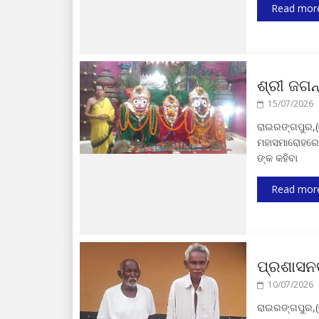
Read mor
ଶ୍ରୀ ଜଗନ
15/07/2026
ରାଇରଙ୍ଗପୁର,(
ମହାସମାରୋହରେ 
ଙ୍କ କହିବା
Read mor
ପ୍ରଶାସନଙ
10/07/2026
ରାଇରଙ୍ଗପୁର,(