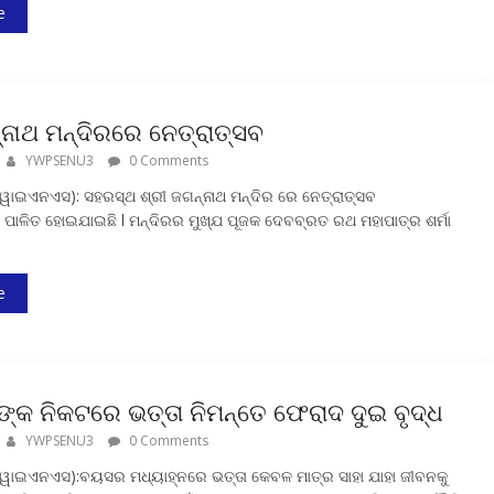
e
୍ନାଥ ମନ୍ଦିରରେ ନେତ୍ରାତ୍ସବ
YWPSENU3
0 Comments
ୱାଇଏନଏସ): ସହରସ୍ଥ ଶ୍ରୀ ଜଗନ୍ନାଥ ମନ୍ଦିର ରେ ନେତ୍ରାତ୍ସବ
ପାଳିତ ହୋଇଯାଇଛି l ମନ୍ଦିରର ମୁଖ୍ଯ ପୂଜକ ଦେବବ୍ରତ ରଥ ମହାପାତ୍ର ଶର୍ମା
e
୍କ ନିକଟରେ ଭତ୍ତା ନିମନ୍ତେ ଫେରାଦ ଦୁଇ ବୃଦ୍ଧ
YWPSENU3
0 Comments
ୱାଇଏନଏସ):ବୟସର ମଧ୍ୟାହ୍ନରେ ଭତ୍ତା କେବଳ ମାତ୍ର ସାହା ଯାହା ଜୀବନକୁ