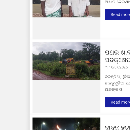
ଆଧାର ଦେଇଥାଏ 
Read mor
ପଥର ଖାଦ
ପଦକ୍ଷେପ 
10/07/2026
କରଞ୍ଜିଆ, (ଜିତ
ଝାଡ଼ଡୁମୁରିଆ ପ
ଆତଙ୍କ ଓ
Read mor
ଦାଦନ ହଟା