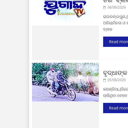
06/08/2026
ରାଇରଙ୍ଗପୁର,(ୱ
ଅନିୟମିତତା ଓ କ
ବ୍ଲକ
Read mor
ବୃଦ୍ଧାଙ୍କ
05/08/2026
କରଞ୍ଜିଆ,(ଜିତେ
ଚାଲିଥିବା ବେ
Read mor