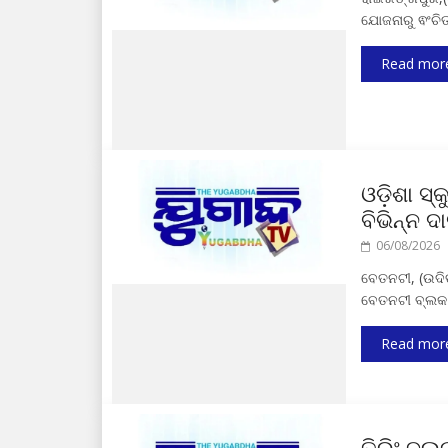
ଯୋଜନାରୁ ଵଂଚିତ
Read mor
ଓଡ଼ିଶା ସ
ବିଭିନ୍ନ 
06/08/2026
ବେତନଟୀ, (ଉଦିତ
ବେତନଟୀ ବ୍ଲକ 
Read mor
ତିରିଂ ବ୍