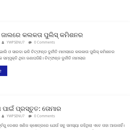
ଡ ଜାଲରେ କଲକତା ପୁଲିସ୍‍ କମିଶନର
YWPSENU7
0 Comments
ାଲି ଓ ସାରଦା ଭଳି ଚିଟ୍‍ଫଣ୍ଡ ଦୁର୍ନୀତି ମାମଲାରେ କଲକାତା ପୁଲିସ୍‍ କମିଶନର
 ସମ୍ପୃକ୍ତି ଥିବା ଜଣାପଡିଛି। ଚିଟ୍‍ଫଣ୍ଡ ଦୁର୍ନୀତି ମାମଲାର
e
ମ ପାଇଁ ପ୍ରସ୍ତୁତ: ତୋମାର
YWPSENU7
0 Comments
ର୍ବରୁ ଦେଶର ଖଣିଜ କ୍ଷେତ୍ରରେ ଯେଉଁ ସବୁ ସମସ୍ୟା ରହିଥିଲା ଏବେ ତାହା ଆଉନାହିଁ।