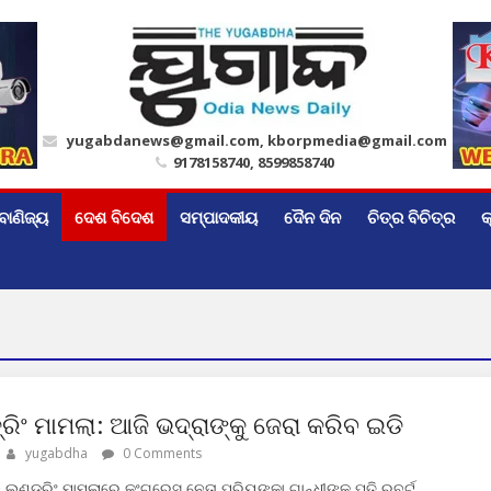
yugabdanews@gmail.com, kborpmedia@gmail.com
9178158740, 8599858740
ବାଣିଜ୍ୟ
ଦେଶ ବିଦେଶ
ସମ୍ପାଦକୀୟ
ଦୈନ ଦିନ
ଚିତ୍ର ବିଚିତ୍ର
କ
୍ରିଂ ମାମଲା: ଆଜି ଭଦ୍ରାଙ୍କୁ ଜେରା କରିବ ଇଡି
yugabdha
0 Comments
ି ଲଣ୍ଡ୍ରିଂ ମାମଲାରେ କଂଗ୍ରେସ ନେତା ପ୍ରିୟଙ୍କା ଗାନ୍ଧୀଙ୍କ ପତି ରବର୍ଟ