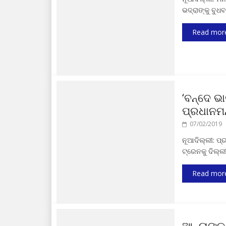
ଭଦ୍ରାଙ୍କୁ ବୁ
Read mor
‘ବନ୍ଦେ ଭ
ପ୍ରଧାନମନ
07/02/2019
ନୂଆଦିଲ୍ଲୀ: ପ
ଟ୍ରେନକୁ ଦିଲ୍ଲ
Read mor
ଆନ୍ନାଙ୍କ