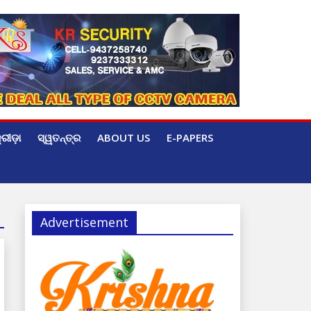
୍ରୀଡ଼ା
ସ୍ୱତନ୍ତ୍ର
ABOUT US
E-PAPERS
Advertisement