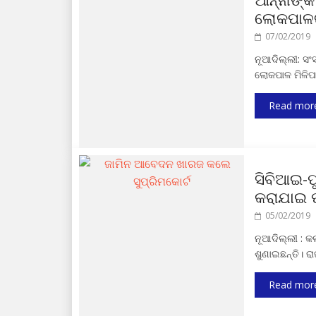
ଲୋକପାଳଙ୍
07/02/2019
ନୂଆଦିଲ୍ଲୀ: ସଂ
ଲୋକପାଳ ମିଳିପ
Read mor
ସିବିଆଇ-ପ
କରାଯାଇ ପା
05/02/2019
ନୂଆଦିଲ୍ଲୀ : କ
ଶୁଣାଇଛନ୍ତି। ର
Read mor