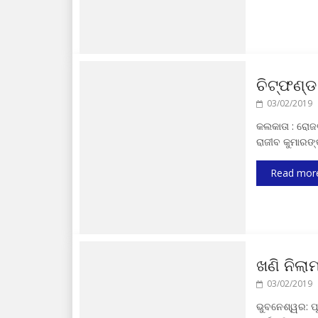
ଚିଟ୍‍ଫଣ୍
03/02/2019
କଲକାତା : ରୋଜଭ
ରାଜୀବ କୁମାରଙ୍କ
Read mor
ଖଣି ନିଲା
03/02/2019
ଭୁବନେଶ୍ୱର: ପୂ