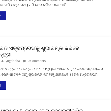
ଧବାର ଇଡି ଲମ୍ବା ସମୟ ଧରି ଜେରା କରିବା ପରେ ଆଜି
e
ାରତ ଏକ୍ସପ୍ରେସ’କୁ ଶୁଭାରମ୍ଭ କରିବେ
୍ତ୍ରୀ
yugabdha
0 Comments
୍ରଧାନମନ୍ତ୍ରୀ ନରେନ୍ଦ୍ର ମୋଦୀ ଫେବୃୟାରୀ ୧୫ରେ ‘ବନ୍ଦେ ଭାରତ ଏକ୍ସପ୍ରେସ’
ୀ ରେଳ ଷ୍ଟେସନ ଠାରୁ ଶୁଭାରମ୍ଭ କରିବାକୁ ଯାଉଛନ୍ତି । ରେଳ ମନ୍ତ୍ରାଳୟର
e
 ଅନଶନ: ଆରମ୍ଭ ହେଲା ବହୁପ୍ରତୀକ୍ଷିତ