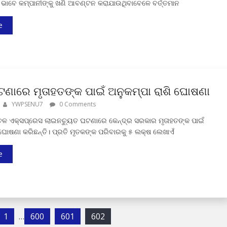
ଳଖ ଭାବେ କମ୍ପାନୀଙ୍କୁ ଖଣି ଆବଣ୍ଟନ କରାଯାଉଥିବାବେଳେ ବର୍ତ୍ତମାନ
e
ଘଟଣାରେ ମୃତାହତଙ୍କ ପାଇଁ ଅନୁକମ୍ପା ରାଶି ଘୋଷଣା
YWPSENU7
0 Comments
ଞ୍ଚଳ ଏକ୍ସପ୍ରେସ ଲାଇନଚ୍ୟୁତ ଘଟଣାରେ କେନ୍ଦ୍ର ସରକାର ମୃତାହତଙ୍କ ପାଇଁ
 ଘୋଷଣା କରିଛନ୍ତି। ପ୍ରତି ମୃତକଙ୍କ ପରିବାରକୁ ୫ ଲକ୍ଷ ଲେଖାଏଁ
e
1
…
600
601
602