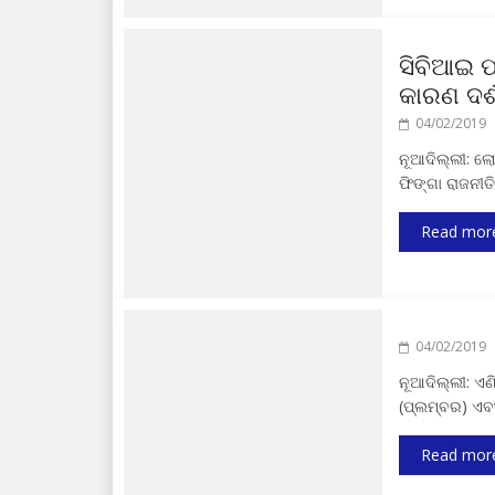
ସିବିଆଇ ପ
କାରଣ ଦର୍
04/02/2019
ନୂଆଦିଲ୍ଲୀ: ଲ
ଫିଙ୍ଗା ରାଜନୀତ
Read mor
04/02/2019
ନୂଆଦିଲ୍ଲୀ: ଏଣି
(ପ୍ଲମ୍ବର) ଏ
Read mor