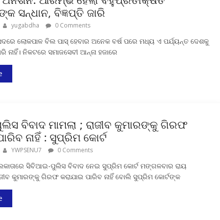
କ ସନ୍ଧାନ, ବିଜ୍ଞପ୍ତି ଜାରି
yugabdha
0 Comments
ସଦରେ ଲୋକପାଳ ବିଲ ପାସ୍ ହେବାର ଅନେକ ବର୍ଷ ପରେ ମଧ୍ୟ ଏ ପର୍ଯ୍ୟନ୍ତ ଦେଶକୁ
ାରି ନାହିଁ। ନିକଟରେ ସମାଜସେବୀ ଆନ୍ନା ହଜାରେ
e
ୁଲିସ ବିବାଦ ମାମଲା ; ରାଜୀବ କୁମାରଙ୍କୁ ଗିରଫ
ରିବ ନାହିଁ : ସୁପ୍ରିମ କୋର୍ଟ
YWPSENU7
0 Comments
ଲକାତାରେ ସିବିଆଇ-ପୁଲିସ ବିବାଦ ନେଇ ସୁପ୍ରିମ କୋର୍ଟ ମଙ୍ଗଳବାର ରାୟ
ାଜୀବ କୁମାରଙ୍କୁ ଗିରଫ କରାଯାଇ ପାରିବ ନାହିଁ ବୋଲି ସୁପ୍ରିମ କୋର୍ଟଙ୍କ
e