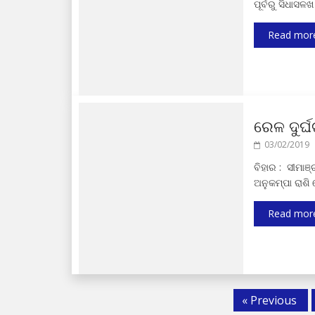
ପୂର୍ବରୁ ସିଧାସ
Read mor
ରେଳ ଦୁର୍
03/02/2019
ବିହାର : ସୀମା
ଅନୁକମ୍ପା ରାଶି
Read mor
« Previous