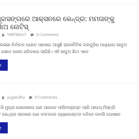
୍ରସଙ୍ଗରେ ଆକ୍ସନରେ କେନ୍ଦ୍ର: ମମତାଙ୍କୁ
ଶାଅ ନୋଟିସ୍
YWPSENU7
0 Comments
ୋକସଭା ନିର୍ବାଚନ ଯେତେ ପାଖେଇ ଆସୁଛି ରାଜନୈତିକ ଦଳଗୁଡ଼ିକ ମଧ୍ୟରେ କାଦୁଅ
ି ସେତେ ଜୋର ଧରିବାରେ ଲାଗିଛି। ଏହି କାଦୁଅ ଛିଟା ଏବେ
e
yugabdha
0 Comments
କି ମୁଦ୍ରା ଯୋଜନାରେ ଋଣ ପାଇବେ ତାଲିମପ୍ରାପ୍ତ ପାଣି ପାଇପ୍‌ ମିସ୍ତ୍ରି
ବଂ କେନ୍ଦ୍ର ସରକାର ଋଣ ବାବଦରେ ଗ୍ୟାରେଣ୍ଟର ବନିବେ ବୋଲି ଘୋଷଣା
e