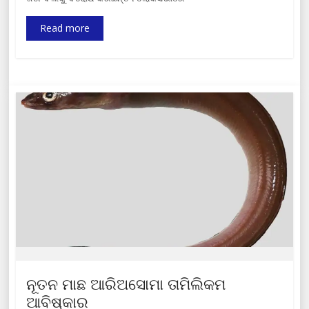
Read more
ନୂତନ ମାଛ ଆରିଅସୋମା ତାମିଲିକମ
ଆବିଷ୍କାର