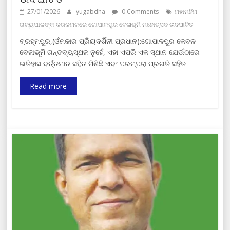
27/01/2026
yugabdha
0 Comments
ମହାମହିମ
ରାଜ୍ୟପାଳଙ୍କ କରକମଳରେ ଗୋପାଳପୁର ବେଳାଭୂମି ମହୋତ୍ସବ ଉଦଘାଟିତ
ବ୍ରହ୍ମପୁର,(ଓଁମକାର ପ୍ରିୟଦର୍ଶିନୀ ପ୍ରଧାନ):ଗୋପାଳପୁର କେବଳ
ବେଳାଭୂମି ଗନ୍ତବ୍ୟସ୍ଥଳ ନୁହେଁ, ଏହା ଏପରି ଏକ ସ୍ଥାନ ଯେଉଁଠାରେ
ଇତିହାସ ବର୍ତ୍ତମାନ ସହିତ ମିଶିଛି ଏବଂ ପରମ୍ପରା ପ୍ରଗତି ସହିତ
Read more