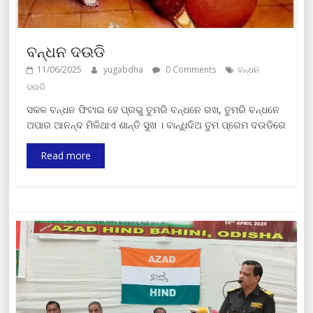
ବନ୍ଧନ ଦଉଡି
11/06/2025
yugabdha
0 Comments
ବନ୍ଧନ
ଦଉଡି
ସକଳ ବନ୍ଧନ ଫିଟାଇ ହେ ପ୍ରଭୁ ତୁମରି ବନ୍ଧନେ ରଖ, ତୁମରି ବନ୍ଧନେ
ଅପାର ଆନନ୍ଦ ମିଳିଥାଏ ଶାନ୍ତି ସୁଖ । ବାନ୍ଧିଦିଅ ତୁମ ପ୍ରେମ ଦଉଡିରେ
Read more