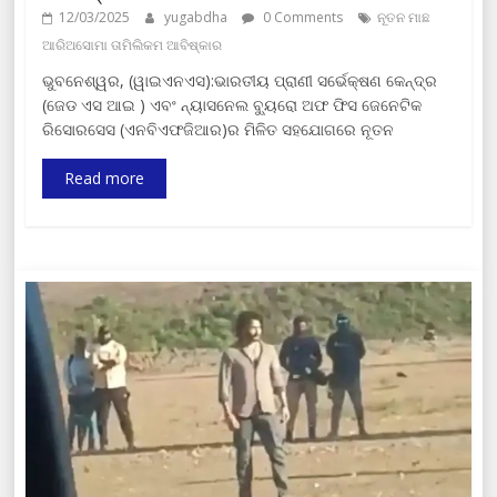
12/03/2025
yugabdha
0 Comments
ନୂତନ ମାଛ
ଆରିଅସୋମା ତାମିଲିକମ ଆବିଷ୍କାର
ଭୁବନେଶ୍ୱର, (ୱାଇଏନଏସ):ଭାରତୀୟ ପ୍ରାଣୀ ସର୍ଭେକ୍ଷଣ କେନ୍ଦ୍ର
(ଜେଡ ଏସ ଆଇ ) ଏବଂ ନ୍ୟାସନେଲ ବ୍ୟୁରୋ ଅଫ ଫିସ ଜେନେଟିକ
ରିସୋରସେସ (ଏନବିଏଫଜିଆର)ର ମିଳିତ ସହଯୋଗରେ ନୂତନ
Read more