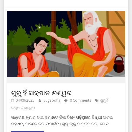
ଗୁରୁ ହିଁ ସାକ୍ଷାତ ଈଶ୍ୱର
04/09/2025
yugabdha
0 Comments
ଗୁରୁ ହିଁ
ସାକ୍ଷାତ ଈଶ୍ୱର
ସନ୍ତୋଷ କୁମାର ଦାଶ ସମସ୍ତେ ପିଲା ଦିନେ ପଢ଼ିଥିଲେ ବିଦ୍ୟା ଅଟଇ
ମହାଧନ, ବାଳକେ କର ଉପାର୍ଜନ। ଗୁରୁ ଙ୍କୁ ନ ମନିବ ନର, ସେ ତ