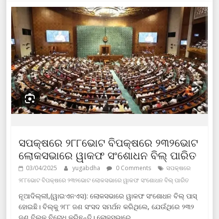
ସପକ୍ଷରେ ୨୮୮ଭୋଟ ବିପକ୍ଷରେ ୨୩୨ଭୋଟ
ଲୋକସଭାରେ ୱାକଫ ସଂଶୋଧନ ବିଲ୍ ପାରିତ
03/04/2025
yugabdha
0 Comments
ସପକ୍ଷରେ
୨୮୮ଭୋଟ ବିପକ୍ଷରେ ୨୩୨ଭୋଟ ଲୋକସଭାରେ ୱାକଫ ସଂଶୋଧନ ବିଲ୍ ପାରିତ
ନୂଆଦିଲ୍ଲୀ,(ୱାଇଏନଏସ): ଲୋକସଭାରେ ୱାକଫ ସଂଶୋଧନ ବିଲ୍‌ ପାସ୍‌
ହୋଇଛି। ବିଲ୍‌କୁ ୨୮୮ ଜଣ ସଂସଦ ସମର୍ଥନ କରିଥିଲେ, ଯେଉଁଥିରେ ୨୩୨
ଜଣ ବିଲକୁ ବିରୋଧ କରିଛନ୍ତି। ଲୋକସଭାରେ