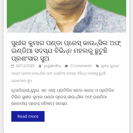
ସୁଧୀର କୁମାର ପଣ୍ଡା ପ୍ରେସ୍ କାଉନ୍ସିଲ ଅଫ୍
ଇଣ୍ଡିଆ ସଦସ୍ଯ ବିଭିନ୍ନ ମହଲରୁ ଛୁଟୁଛି
ପ୍ରଶଂସାର ସୁଅ
03/12/2025
yugabdha
0 Comments
ସୁଧୀର କୁମାର
ପଣ୍ଡା ପ୍ରେସ୍ କାଉନ୍ସିଲ ଅଫ୍ ଇଣ୍ଡିଆ ସଦସ୍ଯ ବିଭିନ୍ନ ମହଲରୁ ଛୁଟୁଛି
ପ୍ରଶଂସାର ସୁଅ
ନୂଆଦିଲ୍ଲୀ,(ୱାଇ ଏନ ଏସ): ପ୍ରତିଦିନ ଖବର କାଗଜ ଓ ପ୍ରତିଦିନ
ଟିଭିର ସୁଧୀର କୁମାର ପଣ୍ଡା ପ୍ରେସ୍ କାଉନ୍ସିଲ ଅଫ୍ ଇଣ୍ଡିଆ
(ଭାରତୀୟ ପ୍ରେସ୍ ପରିଷଦ) ସଦସ୍ଯ
Read more