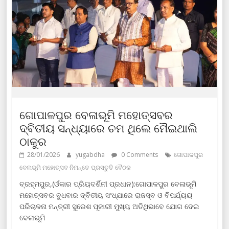
ଗୋପାଳପୁର ବେଳାଭୂମି ମହୋତ୍ସବର
ଦ୍ବିତୀୟ ସନ୍ଧ୍ୟାରେ ଚମ ଥିଲେ ମୈଇଥାଲି
ଠାକୁର
28/01/2026
yugabdha
0 Comments
ଗୋପାଳପୁର
ବେଳାଭୂମି ମହୋତ୍ସବ ନିମନ୍ତେ ପ୍ରସ୍ତୁତି ବୈଠକ
ବ୍ରହ୍ମପୁର,(ଓଁକାର ପ୍ରିୟଦର୍ଶିନୀ ପ୍ରଧାନ):ଗୋପାଳପୁର ବେଳାଭୂମି
ମହୋତ୍ସବର ବୁଧବାର ଦ୍ବିତୀୟ ସଂଧ୍ଯାରେ ରାଜସ୍ବ ଓ ବିପର୍ଯ୍ୟୟ
ପରିଚାଳନା ମନ୍ତ୍ରୀ ସୁରେଶ ପୂଜାରୀ ମୁଖ୍ୟ ଅତିଥିଭାବେ ଯୋଗ ଦେଇ
ବେଳାଭୂମି