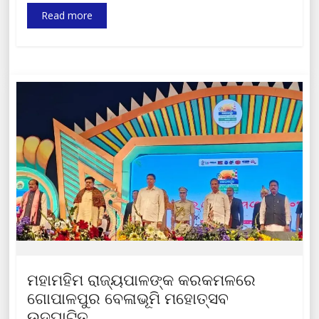
Read more
ମହାମହିମ ରାଜ୍ୟପାଳଙ୍କ କରକମଳରେ
ଗୋପାଳପୁର ବେଳାଭୂମି ମହୋତ୍ସବ
ଉଦଘାଟିତ