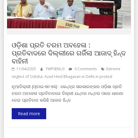
ଓଡ଼ିଶା ପ୍ରତି ଚରମ ଅବହେଳା :
ପ୍ରତିବାଦରେ ଦିଲ୍ଲୀରେ ଗର୍ଜିଲା ଆଜାଦ୍ ହିନ୍ଦ
ବାହିନୀ
11/04/2025
YWPSENU3
0 Comments
Extreme
neglect of Odisha: Azad Hind Bhagavan in Delhi in protest
ନୂଆଦିଲ୍ଲୀ (ଓ୍ବାଇଏନଏସ) : କେନ୍ଦ୍ର ସରକାରଙ୍କର ଓଡ଼ିଶା ପ୍ରତି
ଚରମ ଅବହେଳା ପ୍ରତିବାଦରେ ଦିଲ୍ଲୀ ଯନ୍ତର ମନ୍ତର ଠାରେ ଧାରଣା
ଦେଇ ପ୍ରତିବାଦ କରିଛି ଆଜାଦ ହିନ୍ଦ
Read more