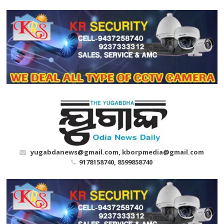
Skip
to
content
yugabdanews@gmail.com, kborpmedia@gmail.com
9178158740, 8599858740