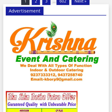
1
2
3
…
602
Next »
Advertisement