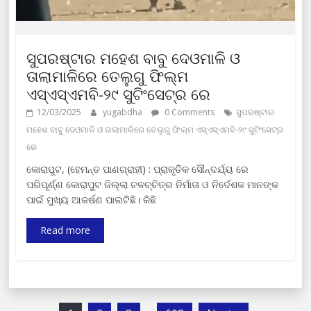
ସୁପରଷ୍ଟାର ମହେଶ ବାବୁ ଦେଓମାଳି ଓ
ତାଲାମାଳିରେ ତେଲୁଗୁ ଫିଲ୍ମ
ଏସ୍ଏସ୍ଏମବି-୨୯ ସୁଟିଂସେଟ୍ର ରେ
12/03/2025
yugabdha
0 Comments
ସୁପରଷ୍ଟାର
ମହେଶ ବାବୁ ଦେଓମାଳି ଓ ତାଲାମାଳିରେ ତେଲୁଗୁ ଫିଲ୍ମ ଏସ୍ଏସ୍ଏମବି-୨୯ ସୁଟିଂସେଟ୍ର
ରେ
କୋରାପୁଟ, (ହେମନ୍ତ ପାଣଗ୍ରାହୀ) : ପ୍ରାକୃତିକ ସୌନ୍ଦର୍ଯ୍ୟ ରେ
ପରିପୂର୍ଣ୍ଣ କୋରାପୁଟ ଜିଲ୍ଲା ଚଳଚ୍ଚିତ୍ର ନିର୍ମାତା ଓ ନିର୍ଦେଶକ ମାନଙ୍କ
ପାଇଁ ମୁଖ୍ୟ ଆକର୍ଷଣ ପାଲଟିଛି। କିଛି
Read more