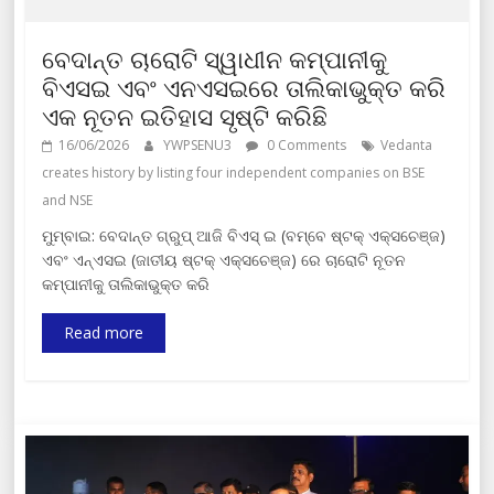
ବେଦାନ୍ତ ଚାରୋଟି ସ୍ୱାଧୀନ କମ୍ପାନୀକୁ
ବିଏସଇ ଏବଂ ଏନଏସଇରେ ତାଲିକାଭୁକ୍ତ କରି
ଏକ ନୂତନ ଇତିହାସ ସୃଷ୍ଟି କରିଛି
16/06/2026
YWPSENU3
0 Comments
Vedanta
creates history by listing four independent companies on BSE
and NSE
ମୁମ୍ବାଇ: ବେଦାନ୍ତ ଗ୍ରୁପ୍ ଆଜି ବିଏସ୍ ଇ (ବମ୍ବେ ଷ୍ଟକ୍ ଏକ୍ସଚେଞ୍ଜ)
ଏବଂ ଏନ୍ଏସଇ (ଜାତୀୟ ଷ୍ଟକ୍ ଏକ୍ସଚେଞ୍ଜ) ରେ ଚାରୋଟି ନୂତନ
କମ୍ପାନୀକୁ ତାଲିକାଭୁକ୍ତ କରି
Read more