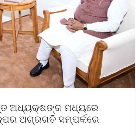
ାନ୍ତ ଅଧ୍ୟକ୍ଷଙ୍କ ମଧ୍ୟରେ
ଳ୍ପର ଅଗ୍ରଗତି ସମ୍ପର୍କରେ