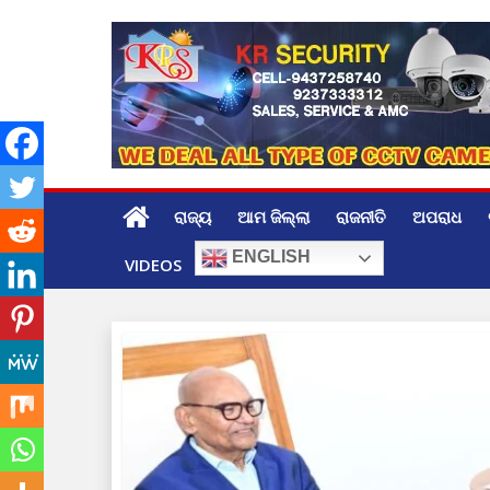
Skip
to
content
ରାଜ୍ୟ
ଆମ ଜିଲ୍ଲା
ରାଜନୀତି
ଅପରାଧ
ENGLISH
VIDEOS