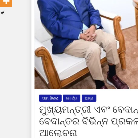
ଆମ ଜିଲ୍ଲା
ଖୋର୍ଦ୍ଧା
ରାଜ୍ୟ
ମୁଖ୍ୟମନ୍ତ୍ରୀ ଏବଂ ବେଦ
ବେଦାନ୍ତର ବିଭିନ୍ନ ପ୍ରକ
ଆଲୋଚନା