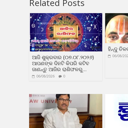
Related Posts
ହିନ୍ଦୁ ତି
06/08/20
ଆଜି ଶୁକ୍ରବାର (୦୭.୦୮.୨୦୨୬)
ଆପଣଙ୍କ ଦିନଟି କିପରି କଟିବ
ଜାଣନ୍ତୁ ଆଜିର ରାଶିଫଳରୁ…
06/08/2026
0