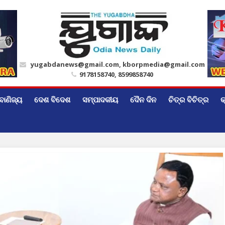
yugabdanews@gmail.com, kborpmedia@gmail.com
9178158740, 8599858740
ବାଣିଜ୍ୟ
ଦେଶ ବିଦେଶ
ସମ୍ପାଦକୀୟ
ଦୈନ ଦିନ
ଚିତ୍ର ବିଚିତ୍ର
କ