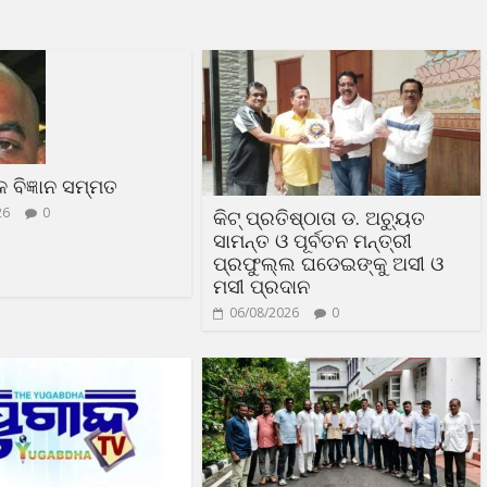
ଳକ ବିଜ୍ଞାନ ସମ୍ମତ
26
0
କିଟ୍ ପ୍ରତିଷ୍ଠାତା ଡ. ଅଚ୍ୟୁତ
ସାମନ୍ତ ଓ ପୂର୍ବତନ ମନ୍ତ୍ରୀ
ପ୍ରଫୁଲ୍ଲ ଘଡେଇଙ୍କୁ ଅସୀ ଓ
ମସୀ ପ୍ରଦାନ
06/08/2026
0