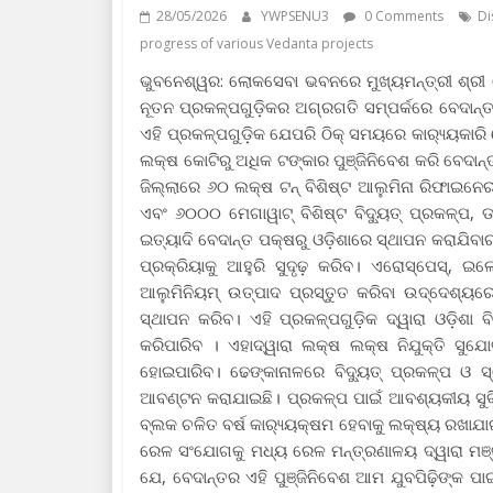
28/05/2026
YWPSENU3
0 Comments
Di
progress of various Vedanta projects
ଭୁବନେଶ୍ୱର: ଲୋକସେବା ଭବନରେ ମୁଖ୍ୟମନ୍ତ୍ରୀ ଶ୍ରୀ
ନୂତନ ପ୍ରକଳ୍ପଗୁଡ଼ିକର ଅଗ୍ରଗତି ସମ୍ପର୍କରେ ବେଦାନ୍
ଏହି ପ୍ରକଳ୍ପଗୁଡ଼ିକ ଯେପରି ଠିକ୍ ସମୟରେ କାର‌୍ୟ୍ୟକା
ଲକ୍ଷ କୋଟିରୁ ଅଧିକ ଟଙ୍କାର ପୁଞ୍ଜିନିବେଶ କରି ବେଦାନ୍
ଜିଲ୍ଲାରେ ୬୦ ଲକ୍ଷ ଟନ୍ ବିଶିଷ୍ଟ ଆଲୁମିନା ରିଫାଇନେର
ଏବଂ ୬୦୦୦ ମେଗାୱାଟ୍ ବିଶିଷ୍ଟ ବିଦ୍ୟୁତ୍ ପ୍ରକଳ୍ପ, ଡା
ଇତ୍ୟାଦି ବେଦାନ୍ତ ପକ୍ଷରୁ ଓଡ଼ିଶାରେ ସ୍ଥାପନ କରାଯିବାର
ପ୍ରକ୍ରିୟାକୁ ଆହୁରି ସୁଦୃଢ଼ କରିବ। ଏରୋସ୍ପେସ୍, ଇଲ
ଆଲୁମିନିୟମ୍ ଉତ୍ପାଦ ପ୍ରସ୍ତୁତ କରିବା ଉଦ୍ଦେଶ୍ୟରେ 
ସ୍ଥାପନ କରିବ। ଏହି ପ୍ରକଳ୍ପଗୁଡ଼ିକ ଦ୍ୱାରା ଓଡ଼ିଶା
କରିପାରିବ । ଏହାଦ୍ୱାରା ଲକ୍ଷ ଲକ୍ଷ ନିଯୁକ୍ତି ସୁଯ
ହୋଇପାରିବ। ଢେଙ୍କାନାଳରେ ବିଦ୍ୟୁତ୍ ପ୍ରକଳ୍ପ ଓ 
ଆବଣ୍ଟନ କରାଯାଇଛି। ପ୍ରକଳ୍ପ ପାଇଁ ଆବଶ୍ୟକୀୟ ସୁବି
ବ୍ଲକ ଚଳିତ ବର୍ଷ କାର‌୍ୟ୍ୟକ୍ଷମ ହେବାକୁ ଲକ୍ଷ୍ୟ ରଖାଯ
ରେଳ ସଂଯୋଗକୁ ମଧ୍ୟ ରେଳ ମନ୍ତ୍ରଣାଳୟ ଦ୍ୱାରା ମଞ୍ଜ
ଯେ, ବେଦାନ୍ତର ଏହି ପୁଞ୍ଜିନିବେଶ ଆମ ଯୁବପିଢ଼ିଙ୍କ ପା