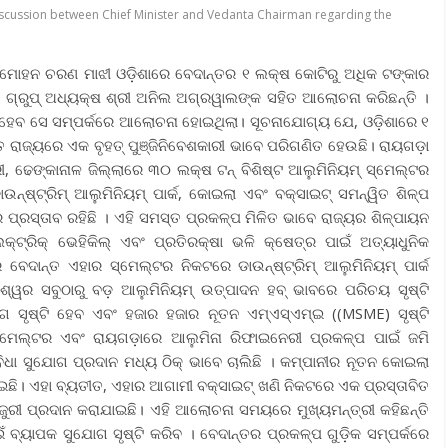
scussion between Chief Minister and Vedanta Chairman regarding the
 ମୋହନ ଚରଣ ମାଝୀ ଓଡ଼ିଶାରେ ବେଦାନ୍ତର ୧ ଲକ୍ଷ କୋଟିରୁ ଅଧିକ ଟଙ୍କାର
ତ ଗ୍ରୁପ୍ ଅଧ୍ୟକ୍ଷ ଶ୍ରୀ ଅନିଲ ଅଗ୍ରୱାଲଙ୍କ ସହିତ ଆଲୋଚନା କରିଛନ୍ତି ।
ରି ହେବ ସେ ସମ୍ପର୍କରେ ଆଲୋଚନା ହୋଇଥିଲା। ସୂଚନାଯୋଗ୍ୟ ଯେ, ଓଡ଼ିଶାରେ ୧
ତ ରାଜ୍ୟରେ ଏକ ବୃହତ୍ ପୁଞ୍ଜିନିବେଶକାରୀ ଭାବେ ପରିଗଣିତ ହେଉଛି। ରାୟଗଡ଼ା
ୀ, ଢେଙ୍କାନାଳ ଜିଲ୍ଲାରେ ୩୦ ଲକ୍ଷ ଟନ୍ ବିଶିଷ୍ଟ ଆଲୁମିନିୟମ୍ ସ୍ମେଲ୍ଟର
ଉନ୍ଷ୍ଟ୍ରିମ୍ ଆଲୁମିନିୟମ୍ ପାର୍କ, କୋଇଲା ଏବଂ ବକ୍ସାଇଟ୍ ସମନ୍ୱିତ ଶିଳ୍ପ
 ପ୍ରସ୍ତାବ ରହିଛି । ଏହି ସମସ୍ତ ପ୍ରକଳ୍ପ ମିଳିତ ଭାବେ ରାଜ୍ୟର ଶିଳ୍ପାୟନ
େକ୍ଟ୍ରିକ୍ ଭେହିକିଲ୍ ଏବଂ ପ୍ରତିରକ୍ଷା ଭଳି କ୍ଷେତ୍ର ପାଇଁ ଅତ୍ୟାଧୁନିକ
ବେଦାନ୍ତ ଏହାର ସ୍ମେଲ୍ଟର ନିକଟରେ ଡାଉନ୍ଷ୍ଟ୍ରିମ୍ ଆଲୁମିନିୟମ୍ ପାର୍କ
 ବିଶ୍ୱର ସବୁଠାରୁ ବଡ଼ ଆଲୁମିନିୟମ୍ ଉତ୍ପାଦନ ହବ୍ ଭାବରେ ପରିଚୟ ସୃଷ୍ଟି
ୋଗ ସୃଷ୍ଟି ହେବ ଏବଂ ହଜାର ହଜାର ନୂତନ ଏମ୍ଏସ୍ଏମ୍ଇ ((MSME) ସୃଷ୍ଟି
ସ୍ମେଲ୍ଟର ଏବଂ ରାୟଗଡ଼ାରେ ଆଲୁମିନା ରିଫାଇନେରୀ ପ୍ରକଳ୍ପ ପାଇଁ ଜମି
ଧା ସୁଯୋଗ ପ୍ରଦାନ ମଧ୍ୟ ଠିକ୍ ଭାବେ ଚାଲିଛି । କମ୍ପାନୀର ନୂତନ କୋଇଲା
ାଇଛି। ଏହା ବ୍ୟତୀତ, ଏହାର ଆଗାମୀ ବକ୍ସାଇଟ୍ ଖଣି ନିକଟରେ ଏକ ପ୍ରସ୍ତାବିତ
ୁରୀ ପ୍ରଦାନ କରାଯାଇଛି। ଏହି ଆଲୋଚନା ସମୟରେ ମୁଖ୍ୟମନ୍ତ୍ରୀ କହିଛନ୍ତି
ଇଁ ବ୍ୟାପକ ସୁଯୋଗ ସୃଷ୍ଟି କରିବ । ବେଦାନ୍ତର ପ୍ରକଳ୍ପ ଗୁଡ଼ିକ ସମ୍ପର୍କରେ