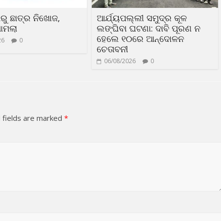
ରୁ ଛାତ୍ର ନିଖୋଜ,
ଆର୍ଯ୍ୟପଲ୍ଲୀ ସମୁଦ୍ର କୂଳ
ାମଲା
ଲଙ୍ଘିବା ଘଟଣା: ଦାବି ପୂରଣ ନ
ହେଲେ ୧୦ରେ ଆନ୍ଦୋଳନ
26
0
ଚେତାବନୀ
06/08/2026
0
 fields are marked
*