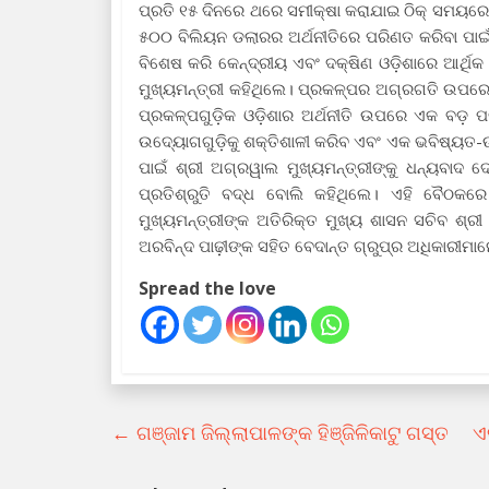
ପ୍ରତି ୧୫ ଦିନରେ ଥରେ ସମୀକ୍ଷା କରାଯାଇ ଠିକ୍ ସମୟରେ କ
୫୦୦ ବିଲିୟନ ଡଲାରର ଅର୍ଥନୀତିରେ ପରିଣତ କରିବା ପାଇଁ 
ବିଶେଷ କରି କେନ୍ଦ୍ରୀୟ ଏବଂ ଦକ୍ଷିଣ ଓଡ଼ିଶାରେ ଆର୍ଥିକ 
ମୁଖ୍ୟମନ୍ତ୍ରୀ କହିଥିଲେ। ପ୍ରକଳ୍ପର ଅଗ୍ରଗତି ଉପରେ
ପ୍ରକଳ୍ପଗୁଡ଼ିକ ଓଡ଼ିଶାର ଅର୍ଥନୀତି ଉପରେ ଏକ ବଡ଼ ପର
ଉଦ୍ୟୋଗଗୁଡ଼ିକୁ ଶକ୍ତିଶାଳୀ କରିବ ଏବଂ ଏକ ଭବିଷ୍
ପାଇଁ ଶ୍ରୀ ଅଗ୍ରୱାଲ ମୁଖ୍ୟମନ୍ତ୍ରୀଙ୍କୁ ଧନ୍ୟବାଦ 
ପ୍ରତିଶ୍ରୁତି ବଦ୍ଧ ବୋଲି କହିଥିଲେ। ଏହି ବୈଠକରେ
ମୁଖ୍ୟମନ୍ତ୍ରୀଙ୍କ ଅତିରିକ୍ତ ମୁଖ୍ୟ ଶାସନ ସଚିବ ଶ୍ର
ଅରବିନ୍ଦ ପାଢ଼ୀଙ୍କ ସହିତ ବେଦାନ୍ତ ଗ୍ରୁପ୍ର ଅଧିକାରୀମା
Spread the love
←
ଗଞ୍ଜାମ ଜିଲ୍ଲାପାଳଙ୍କ ହିଞ୍ଜିଳିକାଟୁ ଗସ୍ତ
ଏ