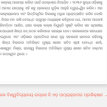
ାର‌୍ୟ୍ୟ ଆରମ୍ଭ କରିବା ପାଇଁ ପଦକ୍ଷେପ ନିଆଯିବ । ୨୦୩୬ ସୁଦ୍ଧା ଓଡ଼ିଶାକୁ
ଆମର ଯାତ୍ରାକୁ ଏହି ସବୁ ପ୍ରକଳ୍ପ ଗୁଡ଼ିକ ଆହୁରି ତ୍ୱରାନ୍ୱିତ କରିବ। ଏହା
କାର‌୍ୟ୍ୟକଳାପ ଏବଂ ଭିତ୍ତିଭୂମିର ବିକାଶକୁ ଅଧିକ ପ୍ରୋତ୍ସାହିତ କରିବ ବୋଲି
 ନିଜର ମତ ରଖି ବେଦାନ୍ତ ଗ୍ରୁପ୍ର ଅଧ୍ୟକ୍ଷ କହିଥିଲେ ଯେ, ଆମର ଆଗାମୀ
ିବର୍ତ୍ତନ ଆଣିବ, ଯାହା ଲକ୍ଷ ଲକ୍ଷ ନିଯୁକ୍ତି ସୃଷ୍ଟି କରିବା ସହ ସ୍ଥାନୀୟ
ୟତ-ଉପଯୋଗୀ ଶିଳ୍ପ ହବ୍ ଗଠନ କରିବାରେ ସହାୟକ ହେବ। ସରକାରଙ୍କ ସହଯୋଗ
ଦେଇଥିଲେ ଏବଂ ଓଡ଼ିଶାର ପ୍ରଗତିରେ ଜଣେ ଦୃଢ଼ ସହଭାଗୀ ଭାବରେ ରହିବାକୁ
 ଶିଳ୍ପ ବିଭାଗର ଅତିରିକ୍ତ ମୁଖ୍ୟ ଶାସନ ସଚିବ ଶ୍ରୀ ହେମନ୍ତ ଶର୍ମା,
ୀ ଶାଶ୍ୱତ ମିଶ୍ର, ରାଜସ୍ୱ ବିଭାଗର ଅତିରିକ୍ତ ମୁଖ୍ୟ ଶାସନ ସଚିବ ଡକ୍ଟର
ନେ ଉପସ୍ଥିତ ଥିଲେ ।
କକ ବିଶ୍ୱବିଦ୍ୟାଳୟ ଇଗ୍ନୋ ବି.ଏଡ଼ ପାଠ୍ୟକ୍ରମର ପ୍ରଶିକ୍ଷଣ