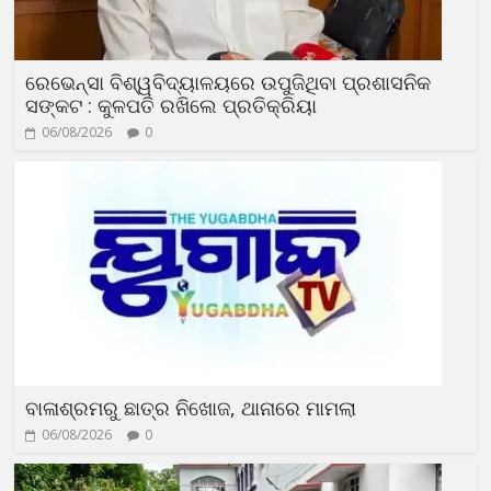
ରେଭେନ୍ସା ବିଶ୍ୱବିଦ୍ୟାଳୟରେ ଉପୁଜିଥିବା ପ୍ରଶାସନିକ
ସଙ୍କଟ : କୁଳପତି ରଖିଲେ ପ୍ରତିକ୍ରିୟା
06/08/2026
0
ବାଳାଶ୍ରମରୁ ଛାତ୍ର ନିଖୋଜ, ଥାନାରେ ମାମଲା
06/08/2026
0