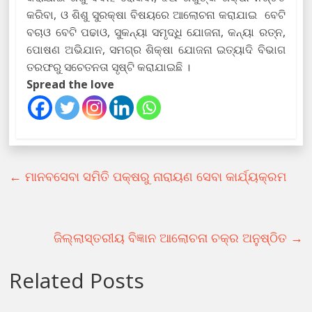
କରିବା, ଓ ଶିଶୁ ସୁରକ୍ଷା ବିଷୟରେ ଆଲୋଚନା କରାଯାଇ ବେଟି
ବଚାଓ ବେଟି ପଢାଓ, ସୁକନ୍ୟା ସମୃଦ୍ଧି ଯୋଜନା, କନ୍ୟା ରତ୍ନ,
ପୋଷଣ ଅଭିଯାନ, ସମଗ୍ର ଶିକ୍ଷା ଯୋଜନା ଇତ୍ୟାଦି ବିଭାଗ
ତରଫରୁ ସଚେତନତା ସୃଷ୍ଟି କରାଯାଇଛି ।
Spread the love
←
ମାନବସେବା ସମିତି ପକ୍ଷରୁ ନାରାୟଣ ସେବା କାର୍ଯ୍ୟକ୍ରମ
ଜିଲ୍ଲାସ୍ତରୀୟ ବିଜ୍ଞାନ ଆଲୋଚନା ଚକ୍ର ଅନୁଷ୍ଠିତ
→
Related Posts