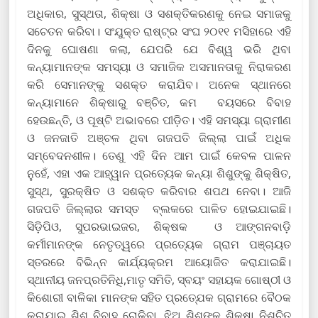
ଅଧିକାର, ସୁସ୍ଥତା, ଶିକ୍ଷା ଓ ସଶକ୍ତିକରଣକୁ ନେଇ ସମାଜକୁ
ସଚେତନ କରିବା। ସଂଯୁକ୍ତ ରାଷ୍ଟ୍ର ସଂଘ ୨୦୧୧ ମସିହାରେ ଏହି
ଦିନକୁ ଘୋଷଣା କଲା, ଯେପରି ଯେ ବିଶ୍ୱ ଭରି ଥିବା
କନ୍ୟାମାନଙ୍କ ସମସ୍ୟା ଓ ସମାଜିକ ଅସମାନତାକୁ ନିରାକରଣ
କରି ସେମାନଙ୍କୁ ସଶକ୍ତ କରାଯିବ। ଅନେକ ସ୍ଥାନରେ
କନ୍ୟାମାନେ ଶିକ୍ଷାରୁ ବଞ୍ଚିତ, କମ ବୟସରେ ବିବାହ
ହେଉଛନ୍ତି, ଓ ପୂଷ୍ଟି ଅଭାବରେ ପୀଡ଼ିତ। ଏହି ସମସ୍ୟା ଗ୍ରାମୀଣ
ଓ ଜନଜାତି ଅଞ୍ଚଳ ଥିବା ଗଜପତି ଜିଲ୍ଲା ପାଇଁ ଅଧିକ
ସମ୍ବେଦନଶୀଳ। ତେଣୁ ଏହି ଦିନ ଆମ ପାଇଁ କେବଳ ପାଳନ
ନୁହେଁ, ଏହା ଏକ ଆହ୍ୱାନ ପ୍ରତ୍ୟେକ କନ୍ୟା ଶିଶୁଙ୍କୁ ଶିକ୍ଷିତ,
ସୁସ୍ଥ, ସୁରକ୍ଷିତ ଓ ସଶକ୍ତ କରିବାର ଶପଥ ନେବା। ଆଜି
ଗଜପତି ଜିଲ୍ଲାର ସମସ୍ତ ବ୍ଲକରେ ପାଳିତ ହୋଇଯାଇଛି।
ସିଡ଼ିପିଓ, ସୁପରଭାଇଜର, ଶିକ୍ଷକ ଓ ଆଙ୍ଗନବାଡ଼ି
କର୍ମୀମାନଙ୍କ ନେତୃତ୍ୱରେ ପ୍ରତ୍ୟେକ ଗ୍ରାମ ପଞ୍ଚାୟତ
ସ୍ତରରେ ବିଭିନ୍ନ କାର୍ଯ୍ୟକ୍ରମ ଆୟୋଜିତ କରାଯାଇଛି।
ସ୍ଥାନୀୟ ଜନପ୍ରତିନିଧି,ମାତୃ ସମିତି, ସ୍ବୟଂ ସହାୟକ ଗୋଷ୍ଠୀ ଓ
କିଶୋରୀ ବାଳିକା ମାନଙ୍କ ସହିତ ପ୍ରତ୍ଯେକ ଗ୍ରାମରେ ବୈଠକ
କରାଯାଇ ଶିଶୁ ବିବାହ ରୋକିବା, ଝିଅ ଶିଶୁଙ୍କ ଶିକ୍ଷା ନିଶ୍ଚିତ