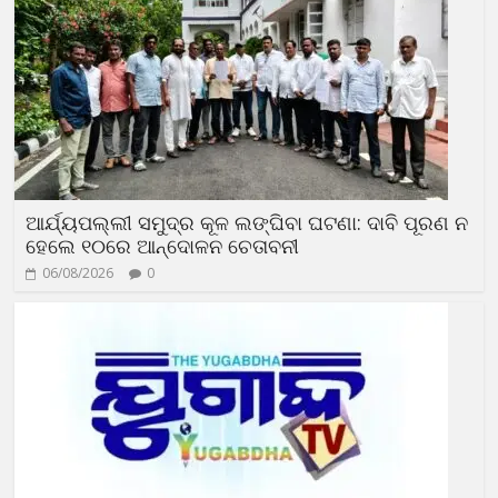
ଆର୍ଯ୍ୟପଲ୍ଲୀ ସମୁଦ୍ର କୂଳ ଲଙ୍ଘିବା ଘଟଣା: ଦାବି ପୂରଣ ନ
ହେଲେ ୧୦ରେ ଆନ୍ଦୋଳନ ଚେତାବନୀ
06/08/2026
0