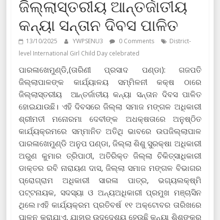
ଜିଲ୍ଲାସ୍ତରୀୟ ଆନ୍ତର୍ଜାତୀୟ
କନ୍ୟା ସନ୍ତାନ ଦିବସ ପାଳିତ
13/10/2025
YWPSENU3
0 Comments
District-
level International Girl Child Day celebrated
ପାରଳାଖେମୁଣ୍ଡି,(ତାରିଣୀ ପ୍ରସାଦ ପଣ୍ଡା): ଗଜପତି
ଜିଲ୍ଲାପାଳଙ୍କ କାର୍ଯ୍ୟାଳୟ ସମ୍ମିଳନୀ କକ୍ଷ ଠାରେ
ଜିଲ୍ଲାସ୍ତରୀୟ ଆନ୍ତର୍ଜାତୀୟ କନ୍ୟା ସନ୍ତାନ ଦିବସ ପାଳିତ
ହୋଇଯାଉଛି। ଏହି ଦିବସରେ ଜିଲ୍ଲା ସମାଜ ମଙ୍ଗଳ ଅଧିକାରୀ
ଶ୍ରୀମତୀ ମନୋରମା ଦେବୀଙ୍କ ଅଧକ୍ଷତାରେ ଅନୁଷ୍ଠିତ
କାର୍ଯ୍ୟକ୍ରମରେ ସମ୍ମାନିତ ଅତିଥି ଭାବରେ ଉପଜିଲ୍ଲାପାଳ
ପାରଳାଖେମୁଣ୍ଡି ଅନୁପ ପଣ୍ଡା, ଜିଲ୍ଲା ଶିଶୁ ସୁରକ୍ଷା ଅଧିକାରୀ
ଅରୁଣ କୁମାର ତ୍ରିପାଠୀ, ଅତିରିକ୍ତ ଜିଲ୍ଲା ଚିକିତ୍ସାଧିକାରୀ
ଡାକ୍ତର ରବି ନାରାୟଣ ଦାସ, ଜିଲ୍ଲା ସମାଜ ମଙ୍ଗଳ ବିଭାଗର
ପ୍ରୋଗ୍ରାମ ଅଧିକାରୀ ସାରଳା ପାତ୍ର, ଭଗ୍ୟଲକ୍ଷ୍ମି
ପଟ୍ଟନାୟକ, ସଦସ୍ୟା ଓ ଅନ୍ୟଅଧିକାରୀ ପ୍ରମୁଖ ମଞ୍ଚାସିନ
ଥିଲେ।ଏହି କାର୍ଯ୍ୟକ୍ରମ ପ୍ରତିବର୍ଷ ୧୧ ଅକ୍ଟୋବର ତାରିଖରେ
ପାଳନ କରାଯାଏ, ଯାହାର ଉଦ୍ଦେଶ୍ୟ ହେଉଛି କନ୍ୟା ଶିଶୁଙ୍କର