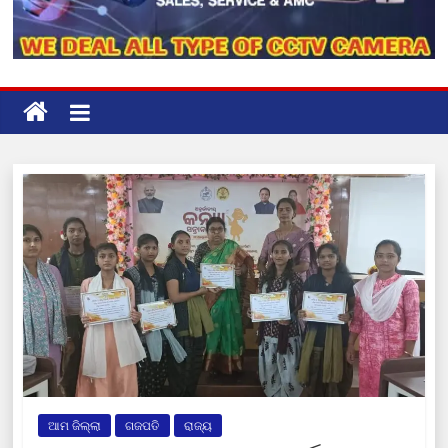
ଆମ ଜିଲ୍ଲା
ଗଜପତି
ରାଜ୍ୟ