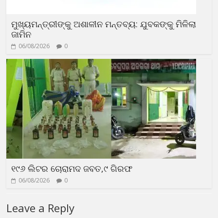
ମୁଖ୍ୟମନ୍ତ୍ରୀଙ୍କୁ ଅଶାଳୀନ ମନ୍ତବ୍ୟ: ଯୁବକଙ୍କୁ ମିଳିଲା
ଜାମିନ
06/08/2026
0
୧୯୬ ଲିଟର ଚୋରାମଦ ଜବତ,୯ ଗିରଫ
06/08/2026
0
Leave a Reply