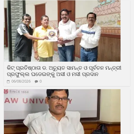
କିଟ୍ ପ୍ରତିଷ୍ଠାତା ଡ. ଅଚ୍ୟୁତ ସାମନ୍ତ ଓ ପୂର୍ବତନ ମନ୍ତ୍ରୀ
ପ୍ରଫୁଲ୍ଲ ଘଡେଇଙ୍କୁ ଅସୀ ଓ ମସୀ ପ୍ରଦାନ
06/08/2026
0