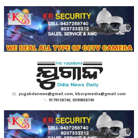
Skip
to
content
yugabdanews@gmail.com, kborpmedia@gmail.com
9178158740, 8599858740